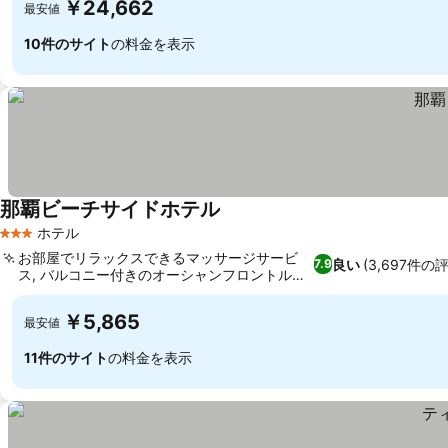
￥24,662
最安値
10件のサイト
の料金を表示
那覇ビーチサイドホテル
料金を表示
ホテル
3 ホテルのランク
お部屋でリラックスできるマッサージサービ
良い
(3,697件の
7.9
ス, バルコニー付きのオーシャンフロントルー
料金を表示
ム
￥5,865
最安値
11件のサイト
の料金を表示