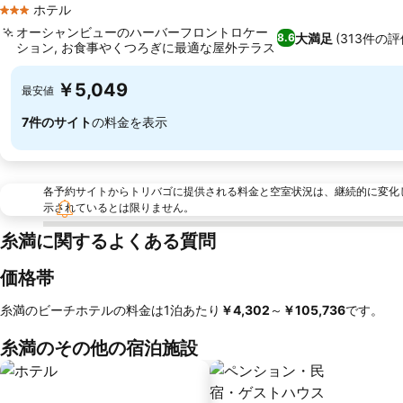
ホテル
3 ホテルのランク
オーシャンビューのハーバーフロントロケー
大満足
(313件の評
8.6
ション, お食事やくつろぎに最適な屋外テラス
料金を表示
￥5,049
最安値
7件のサイト
の料金を表示
各予約サイトからトリバゴに提供される料金と空室状況は、継続的に変化
示されているとは限りません。
糸満に関するよくある質問
価格帯
糸満のビーチホテルの料金は1泊あたり
‎￥4,302
～
‎￥105,736
です。
糸満のその他の宿泊施設