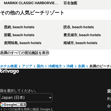
MARINX CLASSIC HARBORVIEW PENSION
百名伽藍
その他の人気ビーチリゾート
恩納, beach hotels
読谷, beach hotels
那覇, beach hotels
豊見城市, beach hotels
座間味島, beach hotels
南城市, beach hotels
糸満のすべての宿泊施設を表示
ホテル検索
アジア
国内
冲縄地方
沖縄
糸満
糸満のビーチ
国を選択してください。
規
利
Googleに追加
会
トリバゴの結果を簡単に確認: Google上