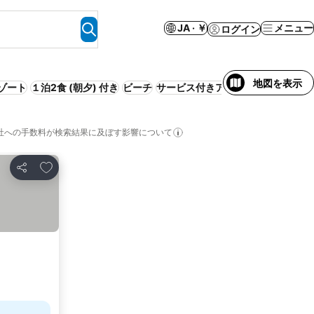
JA · ￥
メニュー
ログイン
地図を表示
ゾート
１泊2食 (朝夕) 付き
ビーチ
サービス付きアパートメント
禁煙
社への手数料が検索結果に及ぼす影響について
お気に入りに追加
シェア