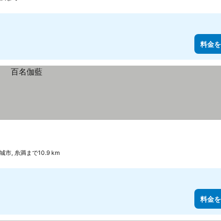
料金を
城市, 糸満まで10.9 km
料金を