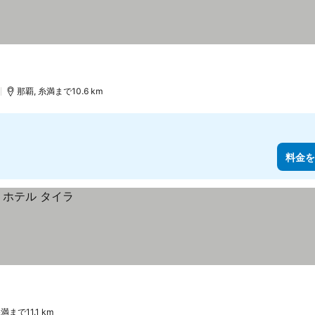
)
那覇, 糸満まで10.6 km
料金を
満まで11.1 km