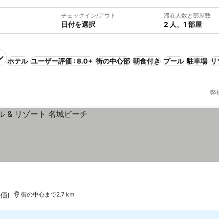
チェックイン/アウト
滞在人数と部屋数
日付を選択
2 人、1 部屋
ホテル
ユーザー評価 : 8.0+
街の中心部
朝食付き
プール
駐車場
リ
弊
評価)
街の中心まで2.7 km