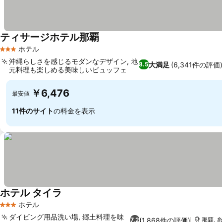
ティサージホテル那覇
料金を表示
ホテル
3 ホテルのランク
沖縄らしさを感じるモダンなデザイン, 地
大満足
(6,341件の評価
8.5
元料理も楽しめる美味しいビュッフェ
料金を表示
￥6,476
最安値
11件のサイト
の料金を表示
ホテル タイラ
料金を表示
ホテル
3 ホテルのランク
ダイビング用品洗い場, 郷土料理を味
(1,868件の評価)
7.2
那覇, 糸