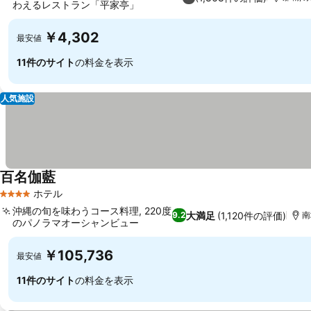
わえるレストラン「平家亭」
料金を表示
￥4,302
最安値
11件のサイト
の料金を表示
人気施設
百名伽藍
料金を表示
ホテル
4 ホテルのランク
沖縄の旬を味わうコース料理, 220度
大満足
(1,120件の評価)
9.2
南
のパノラマオーシャンビュー
料金を表示
￥105,736
最安値
11件のサイト
の料金を表示