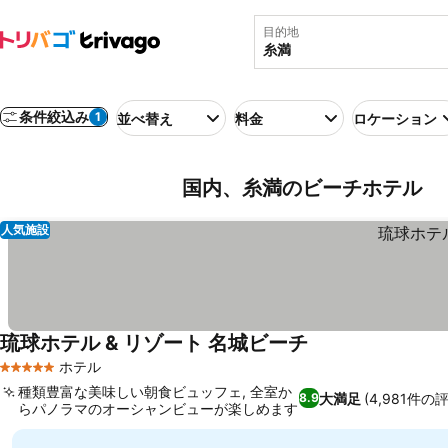
目的地
条件絞込み
1
並べ替え
料金
ロケーション
国内、糸満のビーチホテル
人気施設
琉球ホテル & リゾート 名城ビーチ
料金を表示
ホテル
5 ホテルのランク
種類豊富な美味しい朝食ビュッフェ, 全室か
大満足
(4,981件の
8.9
らパノラマのオーシャンビューが楽しめます
料金を表示