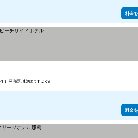
料金を
評価)
那覇, 糸満まで11.2 km
料金を