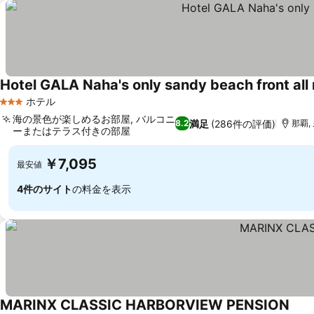
Hotel GALA Naha's only sandy beach front al
ホテル
3 ホテルのランク
海の景色が楽しめるお部屋, バルコニ
満足
(286件の評価)
8.2
那覇,
ーまたはテラス付きの部屋
料金を表示
￥7,095
最安値
4件のサイト
の料金を表示
MARINX CLASSIC HARBORVIEW PENSION
料金