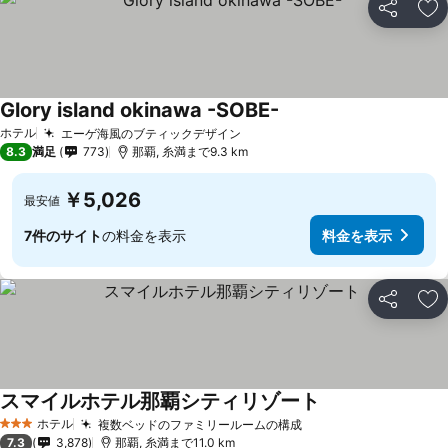
シェア
お
Glory island okinawa -SOBE-
ホテル
エーゲ海風のブティックデザイン
8.3
満足
773
那覇, 糸満まで9.3 km
￥5,026
最安値
7件のサイト
の料金を表示
料金を表示
シェア
お
スマイルホテル那覇シティリゾート
ホテル
複数ベッドのファミリールームの構成
3 ホテルのランク
7.3
3,878
那覇, 糸満まで11.0 km