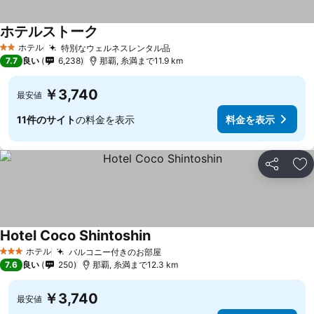
ホテルストーク
ホテル
特別なウェルネスレンタル品
2 ホテルのランク
7.7
良い
6,238
那覇, 糸満まで11.9 km
￥3,740
最安値
11件のサイト
の料金を表示
料金を表示
シェア
お
Hotel Coco Shintoshin
ホテル
バルコニー付きのお部屋
3 ホテルのランク
7.6
良い
250
那覇, 糸満まで12.3 km
￥3,740
最安値