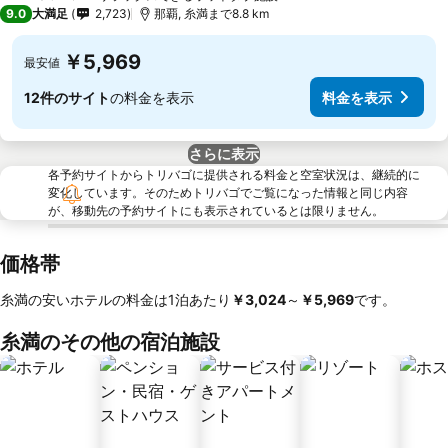
3 ホテルのランク
9.0
大満足
2,723
那覇, 糸満まで8.8 km
￥5,969
最安値
12件のサイト
の料金を表示
料金を表示
さらに表示
各予約サイトからトリバゴに提供される料金と空室状況は、継続的に
変化しています。そのためトリバゴでご覧になった情報と同じ内容
が、移動先の予約サイトにも表示されているとは限りません。
価格帯
糸満の安いホテルの料金は1泊あたり
‎￥3,024
～
‎￥5,969
です。
糸満のその他の宿泊施設