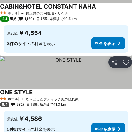
CABIN&HOTEL CONSTANT NAHA
ホテル
最上階の共同浴場とサウナ
2 ホテルのランク
8.1
満足
1,160
那覇, 糸満まで10.5 km
￥4,554
最安値
8件のサイト
の料金を表示
料金を表示
シェア
お
ONE STYLE
ホテル
広々としたブティック風の隠れ家
2 ホテルのランク
6.4
582
那覇, 糸満まで11.0 km
￥4,586
最安値
5件のサイト
の料金を表示
料金を表示