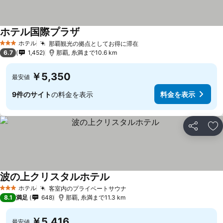
ホテル国際プラザ
ホテル
那覇観光の拠点としてお得に滞在
3 ホテルのランク
6.7
1,452
那覇, 糸満まで10.6 km
￥5,350
最安値
9件のサイト
の料金を表示
料金を表示
シェア
お
波の上クリスタルホテル
ホテル
客室内のプライベートサウナ
3 ホテルのランク
8.1
満足
648
那覇, 糸満まで11.3 km
￥5,416
最安値