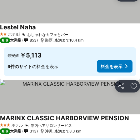
Lestel Naha
ホテル
おしゃれなカフェとバー
2 ホテルのランク
8.6
大満足
853
那覇, 糸満まで10.4 km
￥5,113
最安値
9件のサイト
の料金を表示
料金を表示
シェア
お
MARINX CLASSIC HARBORVIEW PENSION
ホテル
館内ヘアサロンサービス
3 ホテルのランク
8.6
大満足
313
沖縄, 糸満まで8.3 km