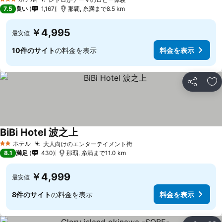
3 ホテルのランク
7.5
良い
1,167
那覇, 糸満まで8.5 km
￥4,995
最安値
10件のサイト
の料金を表示
料金を表示
シェア
お
BiBi Hotel 波之上
ホテル
大人向けのエンターテイメント街
2 ホテルのランク
8.1
満足
430
那覇, 糸満まで11.0 km
￥4,999
最安値
8件のサイト
の料金を表示
料金を表示