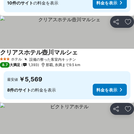
10件のサイト
の料金を表示
料金を表示
シェア
お
クリアスホテル壺川マルシェ
ホテル
設備の整った客室内キッチン
3 ホテルのランク
8.7
大満足
1,393
那覇, 糸満まで9.5 km
￥5,569
最安値
8件のサイト
の料金を表示
料金を表示
シェア
お