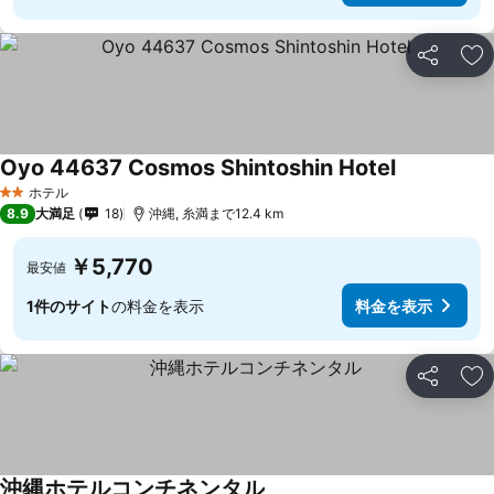
シェア
お
Oyo 44637 Cosmos Shintoshin Hotel
ホテル
2 ホテルのランク
8.9
大満足
18
沖縄, 糸満まで12.4 km
￥5,770
最安値
1件のサイト
の料金を表示
料金を表示
シェア
お
沖縄ホテルコンチネンタル