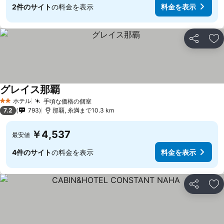
2件のサイト
の料金を表示
料金を表示
シェア
お
グレイス那覇
ホテル
手頃な価格の個室
2 ホテルのランク
7.2
793
那覇, 糸満まで10.3 km
￥4,537
最安値
4件のサイト
の料金を表示
料金を表示
シェア
お