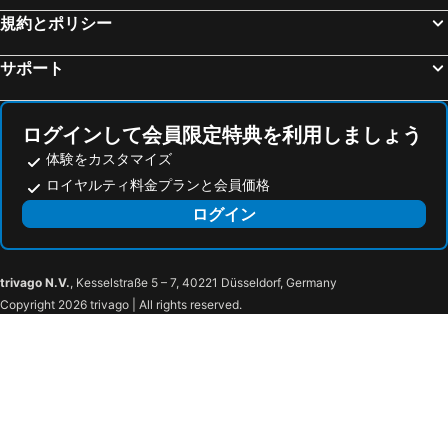
規約とポリシー
ハイアット リージェンシー那覇 沖縄
ホテルパークスタジアム那覇
アパホテル 那覇
リブレ ガーデン ホテル
サポート
ホテル タイラ
ダブルツリーbyヒルトン那覇首里城
ホテルストーク
ティサージホテル那覇
ログインして会員限定特典を利用しましょう
レンブラントスタイル那覇
ホテル アンテルーム 那覇
体験をカスタマイズ
スマイルホテル沖縄那覇
ホテル ストレータ 那覇
ロイヤルティ料金プランと会員価格
東横INN那覇新都心おもろまち
COMMUNITY&SPA 那覇セントラルホテル
ログイン
Blue Fish
15 Minutes To Airport~1 Minute Walk To Beach Xianyunzhai
民宿糸満ガリガリーおおしろ
64 years traditianal okinawa house YuSuiJu in village
trivago N.V.
, Kesselstraße 5 – 7, 40221 Düsseldorf, Germany
DanXiaGE in country near the sea
ホテルグランビューガーデン沖縄
Copyright 2026 trivago | All rights reserved.
ホテルグランビューガーデン沖縄
ザ・サザンリンクスリゾートホテル
ホテルエアポートビューNAHA
Hotel Airport View Naha - Vacation Stay 02391v
Hotel Airport View Naha - Vacation Stay 02389v
ホテル チュラビスタ瀬長
STORYLINE 瀬長島
ルアナレア空手会館前
Kinconkan
Naha Airport Hotel