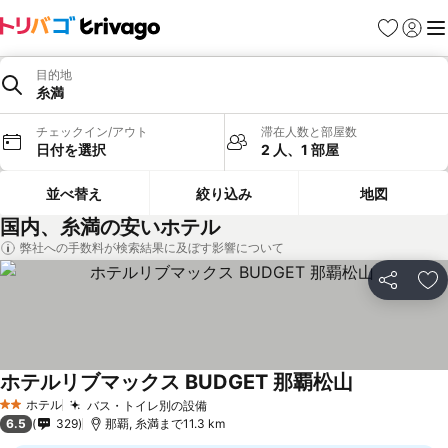
お気に入り
ログイ
メ
目的地
糸満
チェックイン/アウト
滞在人数と部屋数
日付を選択
2 人、1 部屋
並べ替え
絞り込み
地図
国内、糸満の安いホテル
弊社への手数料が検索結果に及ぼす影響について
シェア
お
ホテルリブマックス BUDGET 那覇松山
ホテル
バス・トイレ別の設備
2 ホテルのランク
6.5
329
那覇, 糸満まで11.3 km