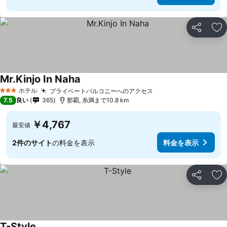
シェア
お
Mr.Kinjo In Naha
ホテル
プライベートバルコニーへのアクセス
3 ホテルのランク
7.5
良い
365
那覇, 糸満まで10.8 km
￥4,767
最安値
2件のサイト
の料金を表示
料金を表示
シェア
お
T-Style