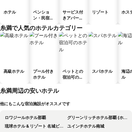
ホテル
ペンショ
サービス付
リゾート
ホス
ン・民宿・
きアパート
ゲストハウ
メント
糸満で人気のホテルカテゴリー
ス
高級ホテル
プール付き
ペットとの
スパホテル
海辺
ホテル
宿泊可のホ
ル
テル
糸満周辺の安いホテル
他にもこんな宿泊施設がオススメです
ロワジールホテル那覇
グリーンリッチホテル那覇 (ホテル&キャビン)
琉球ホテル & リゾート 名城ビーチ
ユインチホテル南城