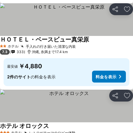
シェア
お
ＨＯＴＥＬ・ベースビュー真栄原
ホテル
手入れの行き届いた清潔な内装
2 ホテルのランク
7.3
333
沖縄, 糸満まで17.4 km
￥4,880
最安値
2件のサイト
の料金を表示
料金を表示
シェア
お
ホテル オロックス
ホテル
レトロがテーマのロビー体験