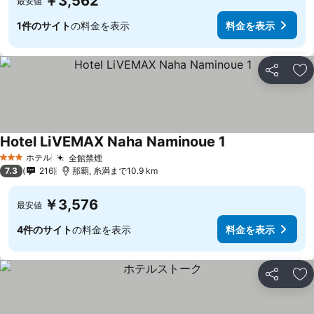
￥3,562
最安値
1件のサイト
の料金を表示
料金を表示
シェア
お
Hotel LiVEMAX Naha Naminoue 1
ホテル
全館禁煙
3 ホテルのランク
7.3
216
那覇, 糸満まで10.9 km
￥3,576
最安値
4件のサイト
の料金を表示
料金を表示
シェア
お