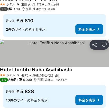
ホテル
那覇でお手頃価格の宿泊施設
2 ホテルのランク
6.2
466
那覇, 糸満まで11.0 km
￥5,810
最安値
2件のサイト
の料金を表示
料金を表示
シェア
お
Hotel Torifito Naha Asahibashi
ホテル
モダンな沖縄の都会の隠れ家
2 ホテルのランク
8.9
大満足
5,905
那覇, 糸満まで10.6 km
￥5,828
最安値
10件のサイト
の料金を表示
料金を表示