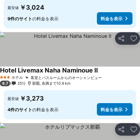
￥3,024
最安値
9件のサイト
の料金を表示
料金を表示
シェア
お
Hotel Livemax Naha Naminoue Ⅱ
ホテル
客室とバスルームからのオーシャンビュー
3 ホテルのランク
6.7
251
那覇, 糸満まで10.9 km
￥3,273
最安値
4件のサイト
の料金を表示
料金を表示
シェア
お