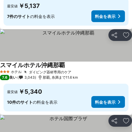
￥5,137
最安値
7件のサイト
の料金を表示
料金を表示
シェア
お
スマイルホテル沖縄那覇
ホテル
ダイビング器材専用のケア
3 ホテルのランク
7.6
良い
3,043
那覇, 糸満まで11.6 km
￥5,340
最安値
10件のサイト
の料金を表示
料金を表示
シェア
お