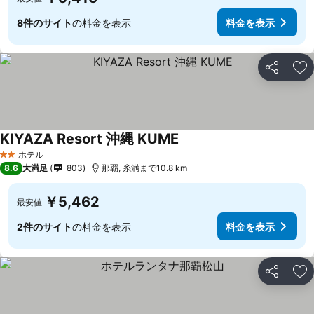
8件のサイト
の料金を表示
料金を表示
シェア
お
KIYAZA Resort 沖縄 KUME
ホテル
2 ホテルのランク
8.6
大満足
803
那覇, 糸満まで10.8 km
￥5,462
最安値
2件のサイト
の料金を表示
料金を表示
シェア
お