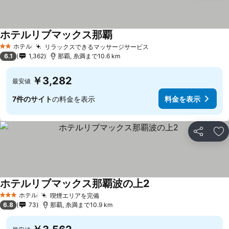
ホテルリブマックス那覇
ホテル
リラックスできるマッサージサービス
2 ホテルのランク
6.1
1,362
那覇, 糸満まで10.6 km
￥3,282
最安値
7件のサイト
の料金を表示
料金を表示
シェア
お
ホテルリブマックス那覇波の上2
ホテル
喫煙エリアを完備
3 ホテルのランク
6.8
73
那覇, 糸満まで10.9 km