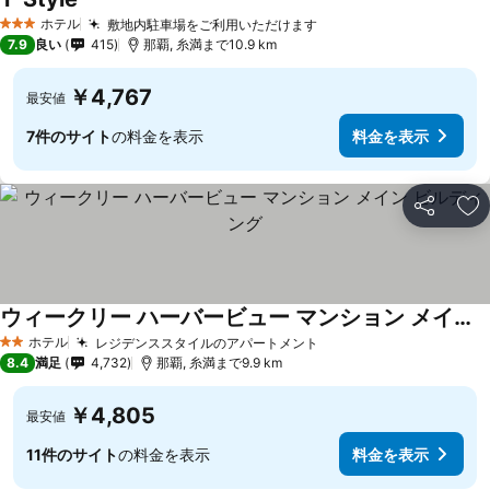
ホテル
敷地内駐車場をご利用いただけます
3 ホテルのランク
7.9
良い
415
那覇, 糸満まで10.9 km
￥4,767
最安値
7件のサイト
の料金を表示
料金を表示
シェア
お
ウィークリー ハーバービュー マンション メイン ビルディング
ホテル
レジデンススタイルのアパートメント
2 ホテルのランク
8.4
満足
4,732
那覇, 糸満まで9.9 km
￥4,805
最安値
11件のサイト
の料金を表示
料金を表示