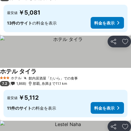
￥5,081
最安値
13件のサイト
の料金を表示
料金を表示
シェア
お
ホテル タイラ
ホテル
館内居酒屋「たいら」での食事
3 ホテルのランク
7.2
1,868
那覇, 糸満まで11.1 km
￥5,112
最安値
11件のサイト
の料金を表示
料金を表示
シェア
お