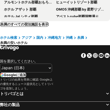
アルモントホテル那覇おもろまち
ヒューイットリゾート那覇
ホテル アザット 那覇
OMO5 沖縄那覇 by 星野リゾート
ホテル Jal シティ那覇
アベストcube那覇国際通り
パシフィック ホテル沖縄
沖縄ナハナ ホテル＆スパ
糸満のすべての宿泊施設を表示
ホテル・アンドルームス那覇ポート
CABIN&HOTEL CONSTANT NAHA
ホテル検索
アジア
国内
冲縄地方
沖縄
糸満
ダイワロイネットホテル那覇国際通り
スマイルホテル那覇シティリゾート
糸満の安いホテル
ダイワロイネットホテル那覇おもろまち
ワイズキャビン & ホテル那覇国際通り
ロコイン沖縄
HOTEL SANSUI NAHA 琉球温泉 波之上の湯
Facebook
Twitter
Insta
Yo
Okinawa Harborview Hotel
ホテルグレイスリー那覇
国を選択してください。
グランドキャビンホテル那覇小禄
メルキュール沖縄那覇
那覇ビーチサイドホテル
ホテルアベスト那覇国際通り
Googleに追加
トリバゴの結果を簡単に確認: Google上
ホテルリブマックス那覇
ホテル ルートイン 那覇泊港
の優先するニュース提供元としてトリバ
ノボテル沖縄那覇
ホテルグランビュー沖縄
ゴを追加しましょう。
トリバゴとは
リッチモンドホテル那覇久茂地
沖縄プリンスホテル オーシャンビューぎのわん
東横INN那覇旭橋駅前
ホテルアクアチッタナハ
弊社の製品
ホテルパームロイヤル Naha
アルモントホテル那覇県庁前