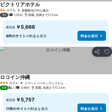
ビクトリアホテル
ホテル
那覇観光の中心拠点
2 ホテルのランク
7.1
1,202
那覇, 糸満まで11.2 km
￥5,666
最安値
8件のサイト
の料金を表示
料金を表示
シェア
お
ロコイン沖縄
ホテル
スマートパーキングシステム
3 ホテルのランク
7.9
良い
3,961
那覇, 糸満まで11.2 km
￥5,757
最安値
11件のサイト
の料金を表示
料金を表示