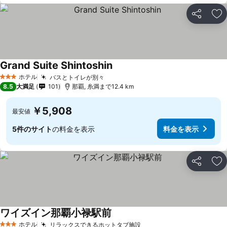
シェア
お
Grand Suite Shintoshin
ホテル
バスとトイレが別々
3 ホテルのランク
8.5
大満足
101
那覇, 糸満まで12.4 km
￥5,908
最安値
5件のサイト
の料金を表示
料金を表示
シェア
お
ワイズイン那覇小禄駅前
ホテル
リラックスできるホットタブ施設