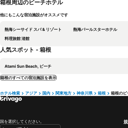
箱根周辺のビーチホテル
他にもこんな宿泊施設がオススメです
熱海シーサイド スパ & リゾート
熱海パールスターホテル
料理旅館 渚館
人気スポット - 箱根
Atami Sun Beach, ビーチ
箱根のすべての宿泊施設を表示
ホテル検索
アジア
国内
関東地方
神奈川県
箱根
箱根のビ
国を選択してください。
規