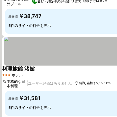
良い
(862件の評価)
7.8
熱海, 箱根まで14.8 km
外プール
￥38,747
最安値
5件のサイト
の料金を表示
料理旅館 渚館
ホテル
3 ホテルのランク
本格的な日
ユーザー評価はありません
/
熱海, 箱根まで15.5 km
本料理
￥31,581
最安値
5件のサイト
の料金を表示