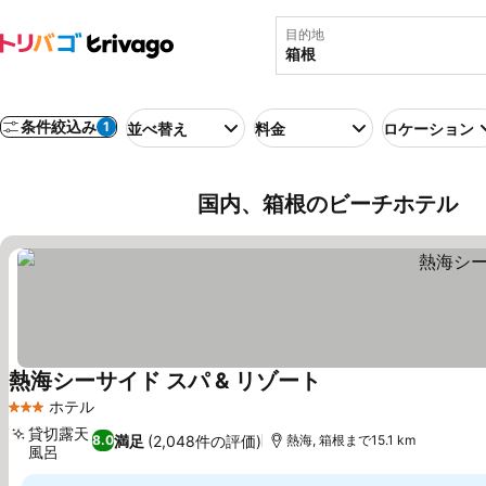
目的地
条件絞込み
1
並べ替え
料金
ロケーション
国内、箱根のビーチホテル
熱海シーサイド スパ & リゾート
ホテル
3 ホテルのランク
貸切露天
満足
(2,048件の評価)
8.0
熱海, 箱根まで15.1 km
風呂