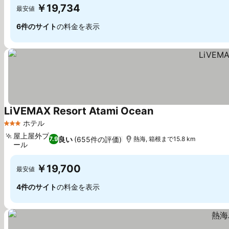
￥19,734
最安値
6件のサイト
の料金を表示
LiVEMAX Resort Atami Ocean
ホテル
3 ホテルのランク
屋上屋外プ
良い
(655件の評価)
7.9
熱海, 箱根まで15.8 km
ール
￥19,700
最安値
4件のサイト
の料金を表示