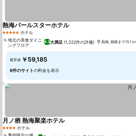
熱海パールスターホテル
ホテル
5 ホテルのランク
地元の美食ダイニ
大満足
(1,322件の評価)
9.3
熱海, 箱根まで15.1 k
ングフロア
￥59,185
最安値
8件のサイト
の料金を表示
月ノ栖 熱海聚楽ホテル
ホテル
4 ホテルのランク
季節限定の屋