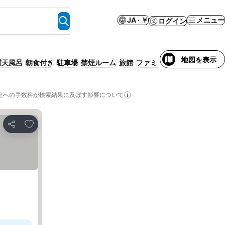
JA · ￥
メニュー
ログイン
地図を表示
露天風呂
朝食付き
駐車場
禁煙ルーム
旅館
ファミリー
リゾート
WiFi
社への手数料が検索結果に及ぼす影響について
お気に入りに追加
シェア