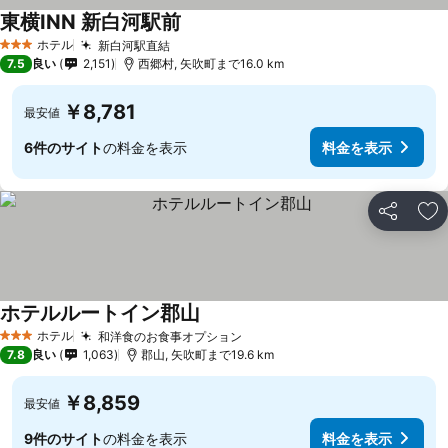
東横INN 新白河駅前
ホテル
新白河駅直結
3 ホテルのランク
7.5
良い
2,151
西郷村, 矢吹町まで16.0 km
￥8,781
最安値
6件のサイト
の料金を表示
料金を表示
シェア
お
ホテルルートイン郡山
ホテル
和洋食のお食事オプション
3 ホテルのランク
7.8
良い
1,063
郡山, 矢吹町まで19.6 km
￥8,859
最安値
9件のサイト
の料金を表示
料金を表示