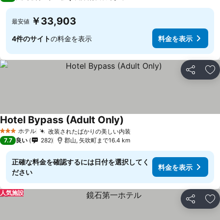
￥33,903
最安値
4件のサイト
の料金を表示
料金を表示
シェア
お
Hotel Bypass (Adult Only)
ホテル
改装されたばかりの美しい内装
3 ホテルのランク
7.7
良い
282
郡山, 矢吹町まで16.4 km
正確な料金を確認するには日付を選択してく
料金を表示
ださい
人気施設
シェア
お