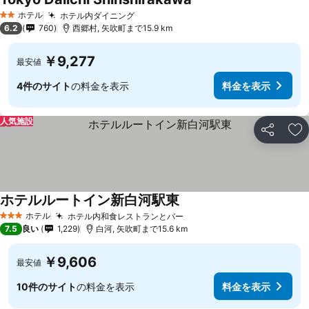
ホテル
ホテル内ダイニング
2 ホテルのランク
6.2
760
西郷村, 矢吹町まで15.9 km
￥9,277
最安値
4件のサイト
の料金を表示
料金を表示
人気施設
シェア
お
ホテルルートイン新白河駅東
ホテル
ホテル内和食レストランとバー
3 ホテルのランク
7.5
良い
1,229
白河, 矢吹町まで15.6 km
￥9,606
最安値
10件のサイト
の料金を表示
料金を表示