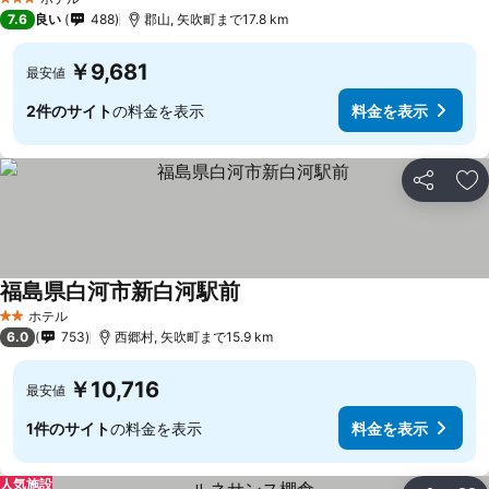
3 ホテルのランク
7.6
良い
488
郡山, 矢吹町まで17.8 km
￥9,681
最安値
2件のサイト
の料金を表示
料金を表示
シェア
お
福島県白河市新白河駅前
ホテル
2 ホテルのランク
6.0
753
西郷村, 矢吹町まで15.9 km
￥10,716
最安値
1件のサイト
の料金を表示
料金を表示
人気施設