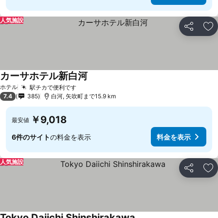
人気施設
シェア
お
カーサホテル新白河
ホテル
駅チカで便利です
7.4
385
白河, 矢吹町まで15.9 km
￥9,018
最安値
6件のサイト
の料金を表示
料金を表示
人気施設
シェア
お
Tokyo Daiichi Shinshirakawa