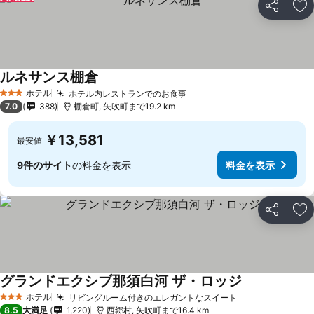
シェア
お
ルネサンス棚倉
ホテル
ホテル内レストランでのお食事
3 ホテルのランク
7.0
388
棚倉町, 矢吹町まで19.2 km
￥13,581
最安値
9件のサイト
の料金を表示
料金を表示
シェア
お
グランドエクシブ那須白河 ザ・ロッジ
ホテル
リビングルーム付きのエレガントなスイート
3 ホテルのランク
8.5
大満足
1,220
西郷村, 矢吹町まで16.4 km