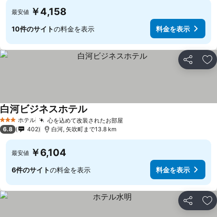
￥4,158
最安値
10件のサイト
の料金を表示
料金を表示
シェア
お
白河ビジネスホテル
ホテル
心を込めて改装されたお部屋
3 ホテルのランク
6.8
402
白河, 矢吹町まで13.8 km
￥6,104
最安値
6件のサイト
の料金を表示
料金を表示
シェア
お