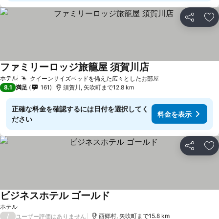
シェア
お
ファミリーロッジ旅籠屋 須賀川店
ホテル
クイーンサイズベッドを備えた広々としたお部屋
8.1
満足
161
須賀川, 矢吹町まで12.8 km
正確な料金を確認するには日付を選択してく
料金を表示
ださい
シェア
お
ビジネスホテル ゴールド
ホテル
/
西郷村, 矢吹町まで15.8 km
ユーザー評価はありません