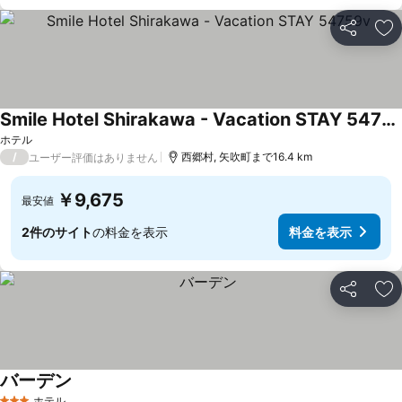
シェア
お
Smile Hotel Shirakawa - Vacation STAY 54759v
ホテル
/
西郷村, 矢吹町まで16.4 km
ユーザー評価はありません
￥9,675
最安値
2件のサイト
の料金を表示
料金を表示
シェア
お
バーデン
ホテル