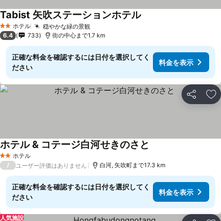
Tabist 矢吹ステーションホテル
ホテル
穏やかな緑の景観
2 ホテルのランク
6.4
733
街の中心まで1.7 km
正確な料金を確認するには日付を選択してく
料金を表示
ださい
シェア
お
ホテル & コテージ白河せきのさと
ホテル
2 ホテルのランク
/
白河, 矢吹町まで17.3 km
ユーザー評価はありません
正確な料金を確認するには日付を選択してく
料金を表示
ださい
人気施設