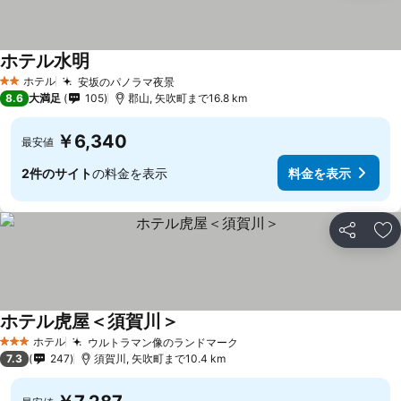
ホテル水明
ホテル
安坂のパノラマ夜景
2 ホテルのランク
8.6
大満足
105
郡山, 矢吹町まで16.8 km
￥6,340
最安値
2件のサイト
の料金を表示
料金を表示
シェア
お
ホテル虎屋＜須賀川＞
ホテル
ウルトラマン像のランドマーク
3 ホテルのランク
7.3
247
須賀川, 矢吹町まで10.4 km