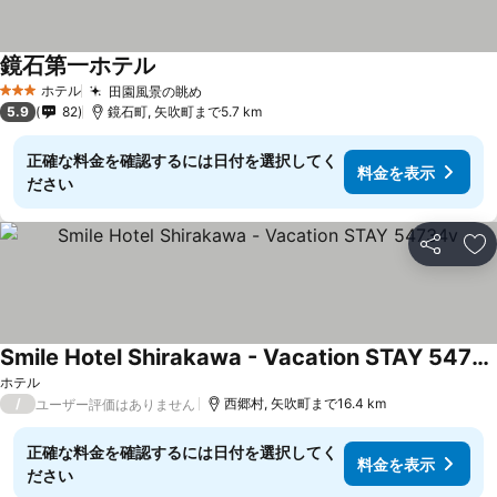
鏡石第一ホテル
ホテル
田園風景の眺め
3 ホテルのランク
5.9
82
鏡石町, 矢吹町まで5.7 km
正確な料金を確認するには日付を選択してく
料金を表示
ださい
シェア
お
Smile Hotel Shirakawa - Vacation STAY 54734v
ホテル
/
西郷村, 矢吹町まで16.4 km
ユーザー評価はありません
正確な料金を確認するには日付を選択してく
料金を表示
ださい