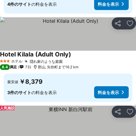
4件のサイト
の料金を表示
料金を表示
シェア
お
Hotel Kilala (Adult Only)
ホテル
隠れ家のような庭園
3 ホテルのランク
8.4
満足
73
郡山, 矢吹町まで16.2 km
￥8,379
最安値
3件のサイト
の料金を表示
料金を表示
人気施設
シェア
お