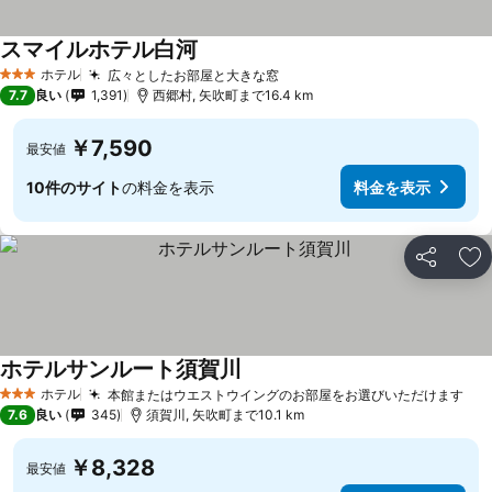
スマイルホテル白河
ホテル
広々としたお部屋と大きな窓
3 ホテルのランク
7.7
良い
1,391
西郷村, 矢吹町まで16.4 km
￥7,590
最安値
10件のサイト
の料金を表示
料金を表示
シェア
お
ホテルサンルート須賀川
ホテル
本館またはウエストウイングのお部屋をお選びいただけます
3 ホテルのランク
7.6
良い
345
須賀川, 矢吹町まで10.1 km
￥8,328
最安値