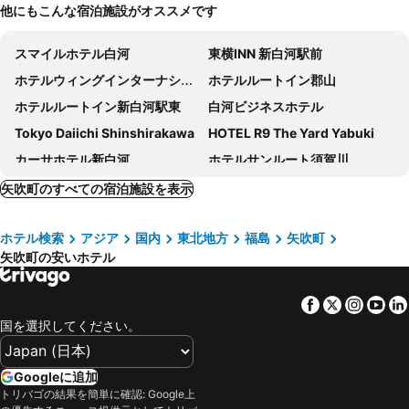
他にもこんな宿泊施設がオススメです
スマイルホテル白河
東横INN 新白河駅前
ホテルウィングインターナショナル須賀川
ホテルルートイン郡山
ホテルルートイン新白河駅東
白河ビジネスホテル
Tokyo Daiichi Shinshirakawa
HOTEL R9 The Yard Yabuki
カーサホテル新白河
ホテルサンルート須賀川
福島県白河市新白河駅前
ルネサンス棚倉
矢吹町のすべての宿泊施設を表示
Hotel Bypass (Adult Only)
ホテル虎屋＜須賀川＞
ホテル検索
アジア
国内
東北地方
福島
矢吹町
Hotel Kilala (Adult Only)
鏡石第一ホテル
矢吹町の安いホテル
バーデン
グランドエクシブ那須白河 ザ・ロッジ
Hongfabudongnotang
ホテル水明
Facebook
Twitter
Insta
Yo
Smile Hotel Shirakawa - Vacation STAY 54759v
Tabist 矢吹ステーションホテル
国を選択してください。
Smile Hotel Shirakawa - Vacation STAY 54734v
Googleに追加
トリバゴの結果を簡単に確認: Google上