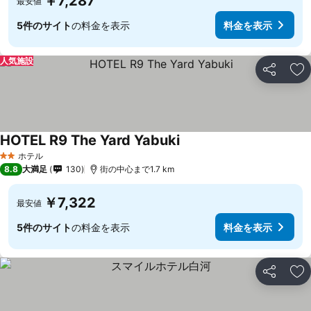
￥7,287
最安値
5件のサイト
の料金を表示
料金を表示
人気施設
シェア
お
HOTEL R9 The Yard Yabuki
ホテル
2 ホテルのランク
8.8
大満足
130
街の中心まで1.7 km
￥7,322
最安値
5件のサイト
の料金を表示
料金を表示
シェア
お