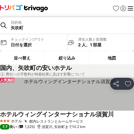
お気に入り
ログイ
メ
目的地
矢吹町
チェックイン/アウト
滞在人数と部屋数
日付を選択
2 人、1 部屋
並べ替え
絞り込み
地図
国内、矢吹町の安いホテル
弊社への手数料が検索結果に及ぼす影響について
人気施設
シェア
お
ホテルウィングインターナショナル須賀川
ホテル
館内レストランとルームサービス
3 ホテルのランク
7.7
良い
1,225
須賀川, 矢吹町まで10.2 km