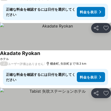
正確な料金を確認するには日付を選択してく
料金を表示
ださい
シェア
お
Akadate Ryokan
ホテル
/
棚倉町, 矢吹町まで18.3 km
ユーザー評価はありません
正確な料金を確認するには日付を選択してく
料金を表示
ださい
シェア
お