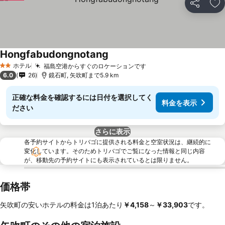
シェア
お
Hongfabudongnotang
ホテル
福島空港からすぐのロケーションです
2 ホテルのランク
6.0
26
鏡石町, 矢吹町まで5.9 km
正確な料金を確認するには日付を選択してく
料金を表示
ださい
さらに表示
各予約サイトからトリバゴに提供される料金と空室状況は、継続的に
変化しています。そのためトリバゴでご覧になった情報と同じ内容
が、移動先の予約サイトにも表示されているとは限りません。
価格帯
矢吹町の安いホテルの料金は1泊あたり
‎￥4,158
～
‎￥33,903
です。