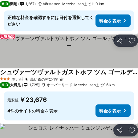
1 ホテルのランク
8.0
満足
1,267
Vörstetten, Merzhausenまで11.0 km
正確な料金を確認するには日付を選択してく
料金を表示
ださい
人気施設
シェア
お
シュヴァーツヴァルトガストホフ ツム ゴールデネン アドラー
ホテル
黒い森の村に佇む宿
3 ホテルのランク
9.3
大満足
1,725
オーバーリード, Merzhausenまで9.6 km
￥23,676
最安値
4件のサイト
の料金を表示
料金を表示
シェア
お