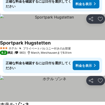
正確な料金を確認するには日付を選択してく
料金を表示
ださい
シェア
お
Sportpark Hugstetten
ホテル
プライベートバルコニー付きのお部屋
3 ホテルのランク
8.2
満足
983
March, Merzhausenまで8.9 km
正確な料金を確認するには日付を選択してく
料金を表示
ださい
シェア
お
ホテル ゾンネ