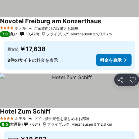
Novotel Freiburg am Konzerthaus
ホテル
ご家族向けの設備とお部屋
4 ホテルのランク
7.9
良い
10,428
フライブルグ, Merzhausenまで3.3 km
￥17,638
最安値
9件のサイト
の料金を表示
料金を表示
シェア
お
Hotel Zum Schiff
ホテル
ブドウ畑の景色を楽しめるお部屋
4 ホテルのランク
8.5
大満足
7,631
フライブルグ, Merzhausenまで2.6 km