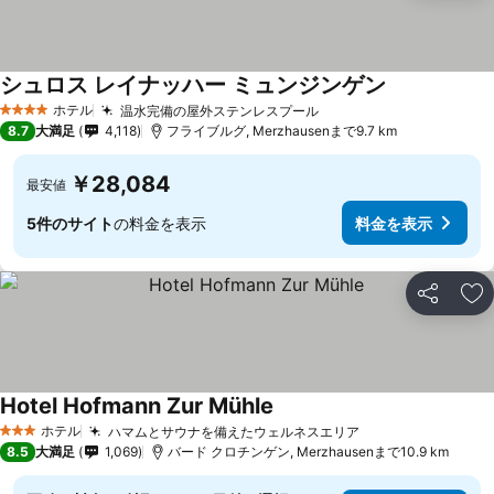
シュロス レイナッハー ミュンジンゲン
ホテル
温水完備の屋外ステンレスプール
4 ホテルのランク
8.7
大満足
4,118
フライブルグ, Merzhausenまで9.7 km
￥28,084
最安値
5件のサイト
の料金を表示
料金を表示
シェア
お
Hotel Hofmann Zur Mühle
ホテル
ハマムとサウナを備えたウェルネスエリア
3 ホテルのランク
8.5
大満足
1,069
バード クロチンゲン, Merzhausenまで10.9 km