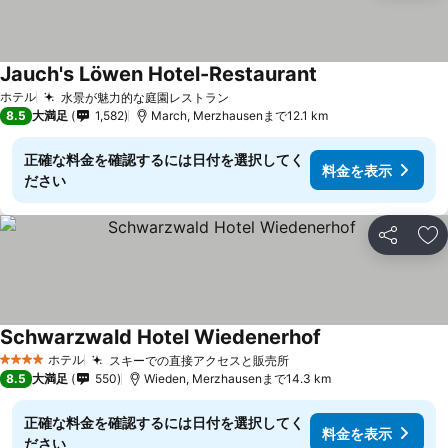
Jauch's Löwen Hotel-Restaurant
ホテル
水景が魅力的な庭園レストラン
8.5
大満足
1,582
March, Merzhausenまで12.1 km
正確な料金を確認するには日付を選択してく
料金を表示
ださい
シェア
お
Schwarzwald Hotel Wiedenerhof
ホテル
スキーでの直接アクセスと販売所
4 ホテルのランク
8.5
大満足
550
Wieden, Merzhausenまで14.3 km
正確な料金を確認するには日付を選択してく
料金を表示
ださい