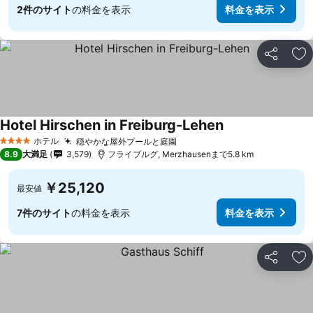
2件のサイト
の料金を表示
料金を表示
シェア
お
Hotel Hirschen in Freiburg-Lehen
ホテル
穏やかな屋外プールと庭園
4 ホテルのランク
8.9
大満足
3,579
フライブルグ, Merzhausenまで5.8 km
￥25,120
最安値
7件のサイト
の料金を表示
料金を表示
シェア
お