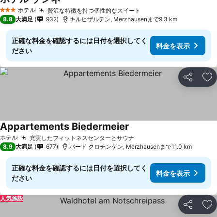
ホテル
贅沢な特徴を持つ個性的なスイート
3 ホテルのランク
8.8
大満足
932
キルヒザルテン, Merzhausenまで9.3 km
正確な料金を確認するには日付を選択してく
料金を表示
ださい
シェア
お
Appartements Biedermeier
ホテル
充実したフィットネスセンターとサウナ
8.9
大満足
677
バード クロチンゲン, Merzhausenまで11.0 km
正確な料金を確認するには日付を選択してく
料金を表示
ださい
人気施設
シェア
お