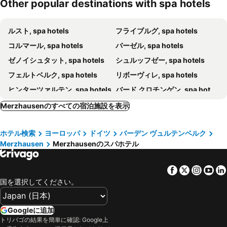
Other popular destinations with spa hotels
ルスト, spa hotels
フライブルグ, spa hotels
コルマール, spa hotels
バーゼル, spa hotels
ゼノイシュタット, spa hotels
シュルッフゼー, spa hotels
フェルトベルク, spa hotels
リボーヴィレ, spa hotels
ヒンターツァルテン, spa hotels
バード クロチンゲン, spa hotels
バーデンヴァイラー, spa hotels
レンツキルヒ, spa hotels
Merzhausenのすべての宿泊施設を表示
Riquewihr, spa hotels
ミュルーズ, spa hotels
ホテル検索
ヨーロッパ
ドイツ
バーデン ヴュルテンベルク
ブロッツハイム, spa hotels
Gutach im Breisgau, spa hotels
Merzhausen
Merzhausenのスパホテル
Husseren-les-Châteaux, spa hotels
グロッタータール, spa hotels
Todtnauberg, spa hotels
Löffingen, spa hotels
Facebook
Twitter
Insta
Yo
ボルファハ, spa hotels
ヴェイル アム ライン, spa hotels
国を選択してください。
エギスハイム, spa hotels
キルヒザルテン, spa hotels
シェーンヴァルド, spa hotels
トドナウ, spa hotels
Googleに追加
トリバゴの結果を簡単に確認: Google上
ヴァルドキルヒ, spa hotels
Ingersheim, spa hotels