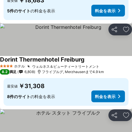
￥18,683
最安値
5件のサイト
の料金を表示
料金を表示
シェア
お
Dorint Thermenhotel Freiburg
ホテル
ウェルネス＆ビューティートリートメント
4 ホテルのランク
8.2
満足
6,808
フライブルグ, Merzhausenまで4.9 km
￥31,308
最安値
8件のサイト
の料金を表示
料金を表示
シェア
お