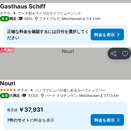
Gasthaus Schiff
ホテル
アーチ型セラーでのライブミュージック
8.4
満足
930
フライブルグ, Merzhausenまで4.2 km
正確な料金を確認するには日付を選択してく
料金を表示
ださい
人気施設
シェア
お
Nouri
ホテル
パノラマビューが楽しめるルーフトップバー
5 ホテルのランク
8.9
大満足
3,133
バード クロチンゲン, Merzhausenまで11.5 km
￥37,931
最安値
7件のサイト
の料金を表示
料金を表示