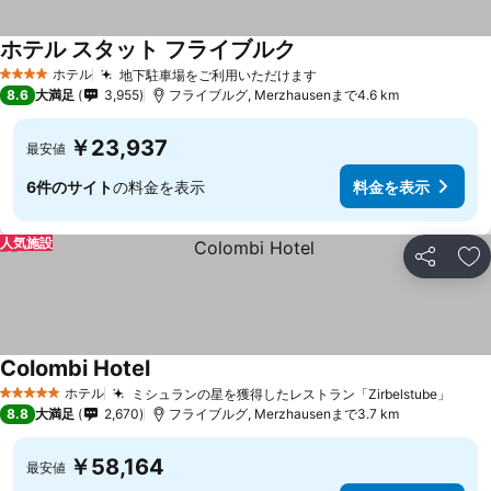
ホテル スタット フライブルク
ホテル
地下駐車場をご利用いただけます
4 ホテルのランク
8.6
大満足
3,955
フライブルグ, Merzhausenまで4.6 km
￥23,937
最安値
6件のサイト
の料金を表示
料金を表示
人気施設
シェア
お
Colombi Hotel
ホテル
ミシュランの星を獲得したレストラン「Zirbelstube」
5 ホテルのランク
8.8
大満足
2,670
フライブルグ, Merzhausenまで3.7 km
￥58,164
最安値