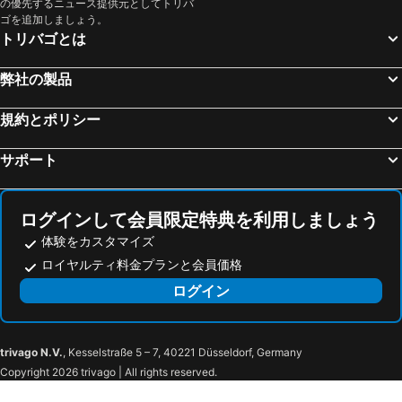
の優先するニュース提供元としてトリバ
Ühlingen-Birkendorf, spa hotels
ブライザッハ, spa hotels
ゴを追加しましょう。
トリバゴとは
Soultzmatt, spa hotels
ホイザーン, spa hotels
サン ティポリット, spa hotels
ケンツィンゲン, spa hotels
弊社の製品
Sankt Märgen, spa hotels
Vogtsburg, spa hotels
規約とポリシー
Baldersheim, spa hotels
カッペル - グラフェンハウゼン, spa hotels
ヘーヘンシュヴァント, spa hotels
セレスタ, spa hotels
サポート
Lauterbach, spa hotels
Vörstetten, spa hotels
カイゼルスベルク, spa hotels
Bergheim, spa hotels
ログインして会員限定特典を利用しましょう
体験をカスタマイズ
ロイヤルティ料金プランと会員価格
ログイン
trivago N.V.
, Kesselstraße 5 – 7, 40221 Düsseldorf, Germany
Copyright 2026 trivago | All rights reserved.