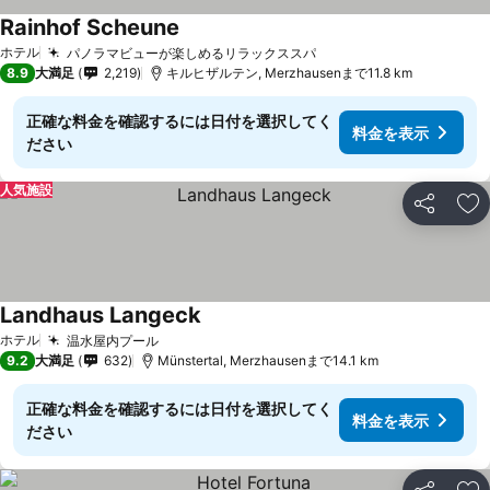
Rainhof Scheune
ホテル
パノラマビューが楽しめるリラックススパ
8.9
大満足
2,219
キルヒザルテン, Merzhausenまで11.8 km
正確な料金を確認するには日付を選択してく
料金を表示
ださい
人気施設
シェア
お
Landhaus Langeck
ホテル
温水屋内プール
9.2
大満足
632
Münstertal, Merzhausenまで14.1 km
正確な料金を確認するには日付を選択してく
料金を表示
ださい