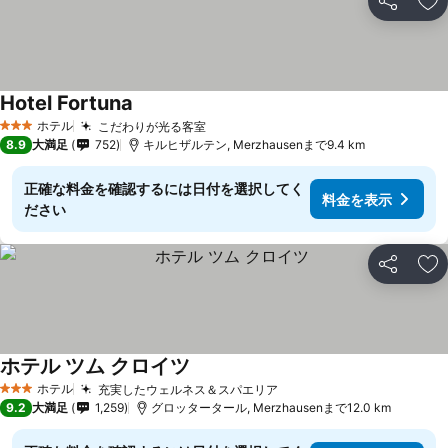
シェア
お
Hotel Fortuna
ホテル
こだわりが光る客室
3 ホテルのランク
8.9
大満足
752
キルヒザルテン, Merzhausenまで9.4 km
正確な料金を確認するには日付を選択してく
料金を表示
ださい
シェア
お
ホテル ツム クロイツ
ホテル
充実したウェルネス＆スパエリア
3 ホテルのランク
9.2
大満足
1,259
グロッタータール, Merzhausenまで12.0 km