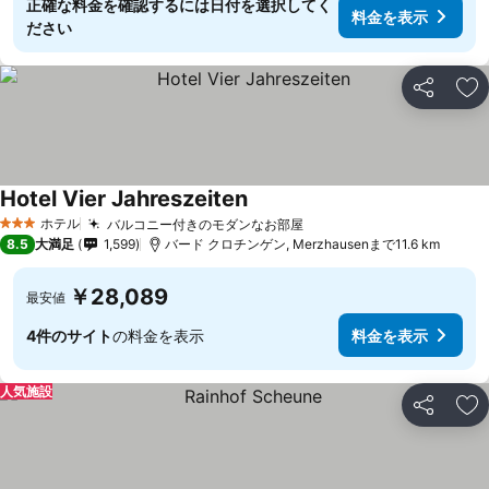
正確な料金を確認するには日付を選択してく
料金を表示
ださい
シェア
お
Hotel Vier Jahreszeiten
ホテル
バルコニー付きのモダンなお部屋
3 ホテルのランク
8.5
大満足
1,599
バード クロチンゲン, Merzhausenまで11.6 km
￥28,089
最安値
4件のサイト
の料金を表示
料金を表示
人気施設
シェア
お