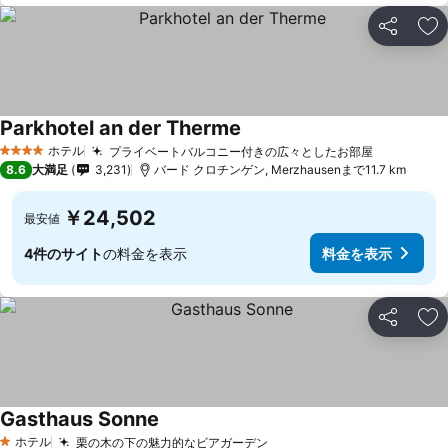
シェア
お
Parkhotel an der Therme
ホテル
プライベートバルコニー付きの広々としたお部屋
4 ホテルのランク
8.6
大満足
3,231
バード クロチンゲン, Merzhausenまで11.7 km
￥24,502
最安値
4件のサイト
の料金を表示
料金を表示
シェア
お
Gasthaus Sonne
ホテル
栗の木の下の魅力的なビアガーデン