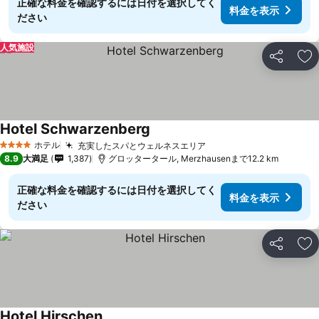
正確な料金を確認するには日付を選択してく
料金を表示
ださい
人気施設
シェア
お
Hotel Schwarzenberg
ホテル
充実したスパとウェルネスエリア
4 ホテルのランク
8.9
大満足
1,387
グロッタータール, Merzhausenまで12.2 km
正確な料金を確認するには日付を選択してく
料金を表示
ださい
シェア
お
Hotel Hirschen