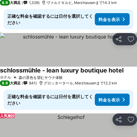
8.9
大満足
1,326
ヴァルドキルヒ, Merzhausenまで14.3 km
正確な料金を確認するには日付を選択してく
料金を表示
ださい
シェア
お
schlossmühle - lean luxury boutique hotel
ホテル
森の景色を望むサウナ体験
8.9
大満足
841
グロッタータール, Merzhausenまで12.2 km
正確な料金を確認するには日付を選択してく
料金を表示
ださい
人気施設
シェア
お