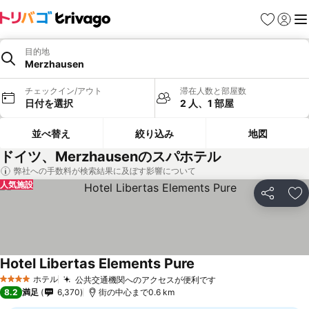
お気に入り
ログイ
メ
目的地
Merzhausen
チェックイン/アウト
滞在人数と部屋数
日付を選択
2 人、1 部屋
並べ替え
絞り込み
地図
ドイツ、Merzhausenのスパホテル
弊社への手数料が検索結果に及ぼす影響について
人気施設
シェア
お
Hotel Libertas Elements Pure
ホテル
公共交通機関へのアクセスが便利です
4 ホテルのランク
8.2
満足
6,370
街の中心まで0.6 km