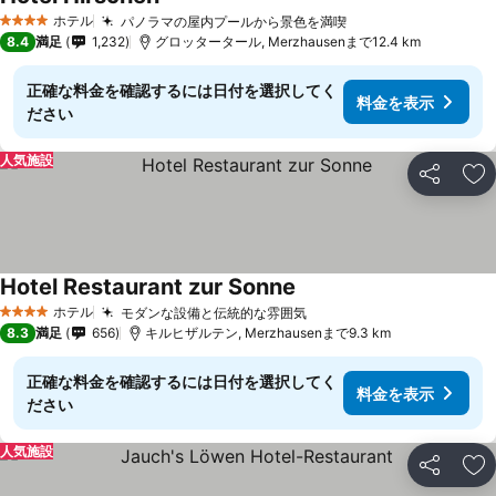
ホテル
パノラマの屋内プールから景色を満喫
4 ホテルのランク
8.4
満足
1,232
グロッタータール, Merzhausenまで12.4 km
正確な料金を確認するには日付を選択してく
料金を表示
ださい
人気施設
シェア
お
Hotel Restaurant zur Sonne
ホテル
モダンな設備と伝統的な雰囲気
4 ホテルのランク
8.3
満足
656
キルヒザルテン, Merzhausenまで9.3 km
正確な料金を確認するには日付を選択してく
料金を表示
ださい
人気施設
シェア
お