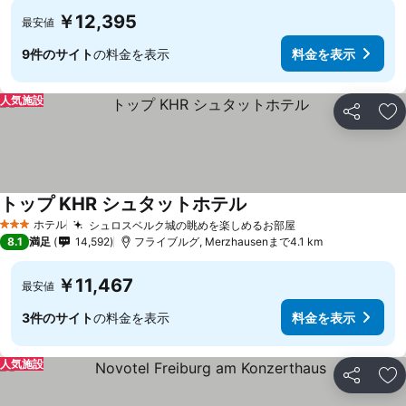
￥12,395
最安値
9件のサイト
の料金を表示
料金を表示
人気施設
シェア
お
トップ KHR シュタットホテル
ホテル
シュロスベルク城の眺めを楽しめるお部屋
3 ホテルのランク
8.1
満足
14,592
フライブルグ, Merzhausenまで4.1 km
￥11,467
最安値
3件のサイト
の料金を表示
料金を表示
人気施設
シェア
お