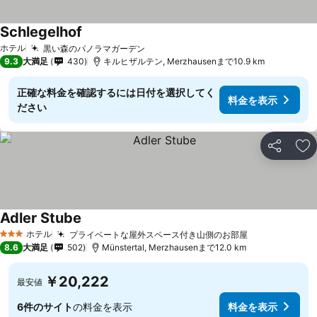
Schlegelhof
ホテル
黒い森のパノラマガーデン
9.3
大満足
430
キルヒザルテン, Merzhausenまで10.9 km
正確な料金を確認するには日付を選択してく
料金を表示
ださい
シェア
お
Adler Stube
ホテル
プライベートな屋外スペース付き山側のお部屋
3 ホテルのランク
8.6
大満足
502
Münstertal, Merzhausenまで12.0 km
￥20,222
最安値
6件のサイト
の料金を表示
料金を表示