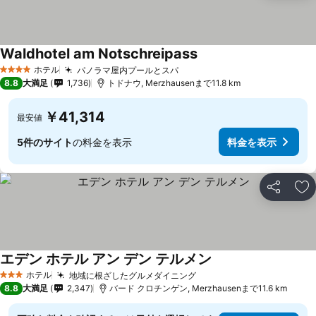
Waldhotel am Notschreipass
ホテル
パノラマ屋内プールとスパ
4 ホテルのランク
8.8
大満足
1,736
トドナウ, Merzhausenまで11.8 km
￥41,314
最安値
5件のサイト
の料金を表示
料金を表示
シェア
お
エデン ホテル アン デン テルメン
ホテル
地域に根ざしたグルメダイニング
3 ホテルのランク
8.8
大満足
2,347
バード クロチンゲン, Merzhausenまで11.6 km