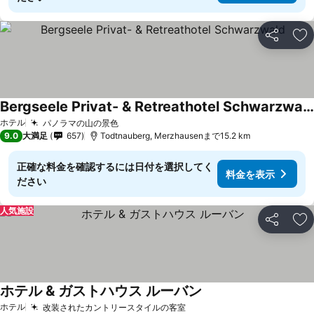
シェア
お
Bergseele Privat- & Retreathotel Schwarzwald
ホテル
パノラマの山の景色
9.0
大満足
657
Todtnauberg, Merzhausenまで15.2 km
正確な料金を確認するには日付を選択してく
料金を表示
ださい
人気施設
シェア
お
ホテル & ガストハウス ルーバン
ホテル
改装されたカントリースタイルの客室