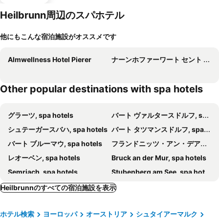
Heilbrunn周辺のスパホテル
他にもこんな宿泊施設がオススメです
Almwellness Hotel Pierer
ナーンホファーワート セント ヤコブ イン ヴァルデ
Other popular destinations with spa hotels
グラーツ, spa hotels
バート ヴァルタースドルフ, spa hotels
シュテーガースバハ, spa hotels
バート タツマンスドルフ, spa hotels
バート ブルーマウ, spa hotels
フランドニッツ・アン・デア・タイヒャルム, spa hotels
レオーベン, spa hotels
Bruck an der Mur, spa hotels
Semriach, spa hotels
Stubenberg am See, spa hotels
Premstätten, spa hotels
Reichenau an der Rax, spa hotels
Heilbrunnのすべての宿泊施設を表示
Wenigzell, spa hotels
センメリング, spa hotels
ホテル検索
ヨーロッパ
オーストリア
シュタイアーマルク
Pöllauberg, spa hotels
Weiz, spa hotels