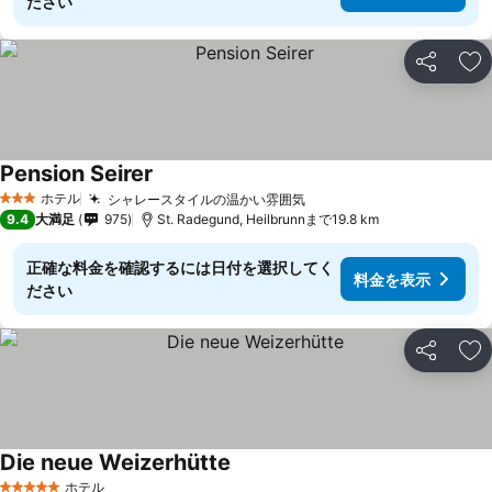
ださい
シェア
お
Pension Seirer
ホテル
シャレースタイルの温かい雰囲気
3 ホテルのランク
9.4
大満足
975
St. Radegund, Heilbrunnまで19.8 km
正確な料金を確認するには日付を選択してく
料金を表示
ださい
シェア
お
Die neue Weizerhütte
ホテル