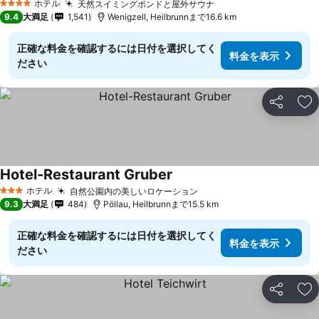
ホテル
天然スイミングポンドと屋外サウナ
4 ホテルのランク
9.4
大満足
1,541
Wenigzell, Heilbrunnまで16.6 km
正確な料金を確認するには日付を選択してく
料金を表示
ださい
シェア
お
Hotel-Restaurant Gruber
ホテル
自然公園内の美しいロケーション
3 ホテルのランク
9.3
大満足
484
Pöllau, Heilbrunnまで15.5 km
正確な料金を確認するには日付を選択してく
料金を表示
ださい
シェア
お