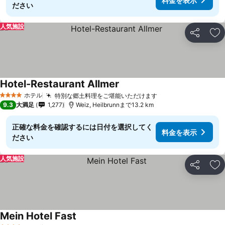
料金を表示
ださい
人気施設
シェア
お
Hotel-Restaurant Allmer
ホテル
特別な郷土料理をご堪能いただけます
4 ホテルのランク
9.3
大満足
1,277
Weiz, Heilbrunnまで13.2 km
正確な料金を確認するには日付を選択してく
料金を表示
ださい
人気施設
シェア
お
Mein Hotel Fast