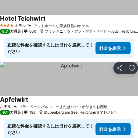
Hotel Teichwirt
ホテル
アットホームな家族経営のホテル
4 ホテルのランク
8.7
大満足
600
フランドニッツ・アン・デア・タイヒャルム, Heilbrunnまで11.3 km
正確な料金を確認するには日付を選択してく
料金を表示
ださい
シェア
お
Apfelwirt
ホテル
プライベートバルコニーまたはパティオ付きのお部屋
9.1
大満足
196
Stubenberg am See, Heilbrunnまで17.7 km
正確な料金を確認するには日付を選択してく
料金を表示
ださい