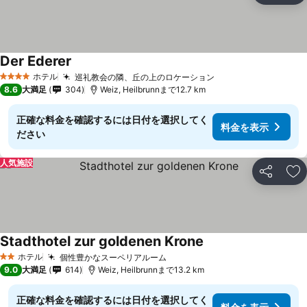
Der Ederer
ホテル
巡礼教会の隣、丘の上のロケーション
4 ホテルのランク
8.6
大満足
304
Weiz, Heilbrunnまで12.7 km
正確な料金を確認するには日付を選択してく
料金を表示
ださい
人気施設
シェア
お
Stadthotel zur goldenen Krone
ホテル
個性豊かなスーペリアルーム
2 ホテルのランク
9.0
大満足
614
Weiz, Heilbrunnまで13.2 km
正確な料金を確認するには日付を選択してく