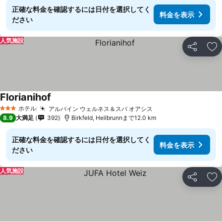
正確な料金を確認するには日付を選択してく
料金を表示
ださい
人気施設
シェア
お
Florianihof
ホテル
アルパイン ウェルネス＆スパ オアシス
3 ホテルのランク
8.9
大満足
392
Birkfeld, Heilbrunnまで12.0 km
正確な料金を確認するには日付を選択してく
料金を表示
ださい
人気施設
シェア
お