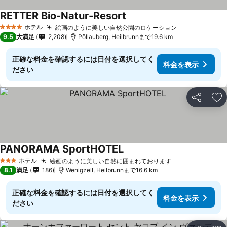
RETTER Bio-Natur-Resort
ホテル
絵画のように美しい自然公園のロケーション
4 ホテルのランク
9.5
大満足
2,208
Pöllauberg, Heilbrunnまで19.6 km
正確な料金を確認するには日付を選択してく
料金を表示
ださい
シェア
お
PANORAMA SportHOTEL
ホテル
絵画のように美しい自然に囲まれております
3 ホテルのランク
8.1
満足
186
Wenigzell, Heilbrunnまで16.6 km
正確な料金を確認するには日付を選択してく
料金を表示
ださい