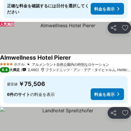
正確な料金を確認するには日付を選択してく
料金を表示
ださい
人気施設
シェア
お
Almwellness Hotel Pierer
ホテル
アルメンラント自然公園内の特別なロケーション
4 ホテルのランク
9.4
大満足
2,460
フランドニッツ・アン・デア・タイヒャルム, Heilbrunnまで11.0 km
￥75,506
最安値
6件のサイト
の料金を表示
料金を表示
シェア
お