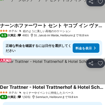
シェア
お
ナーンホファーワート セント ヤコブ イン ヴァルデ
ホテル
絵のように美しい高地のロケーション
3 ホテルのランク
9.5
大満足
460
St. Jakob im Walde, Heilbrunnまで16.8 km
正確な料金を確認するには日付を選択してく
料金を表示
ださい
人気施設
シェア
お
Der Trattner - Hotel Trattnerhof & Hotel Schöcklblick
ホテル
セミナーやイベントに特化したスペース
3 ホテルのランク
8.7
大満足
1,505
Semriach, Heilbrunnまで19.8 km