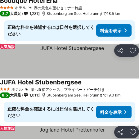
Boutique Hotel Erla
ホテル
湖の景色を望むセミナー施設
4 ホテルのランク
8.7
大満足
1,281
Stubenberg am See, Heilbrunnまで18.5 km
正確な料金を確認するには日付を選択してく
料金を表示
ださい
人気施設
シェア
お
JUFA Hotel Stubenbergsee
ホテル
湖へ直接アクセス、プライベートビーチ付き
3 ホテルのランク
8.5
大満足
1,011
Stubenberg am See, Heilbrunnまで19.0 km
正確な料金を確認するには日付を選択してく
料金を表示
ださい
人気施設
シェア
お