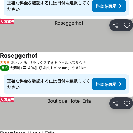
正確な料金を確認するには日付を選択してく
料金を表示
ださい
人気施設
シェア
お
Roseggerhof
ホテル
リラックスできるウェルネスサウナ
3 ホテルのランク
8.6
大満足
494
Alpl, Heilbrunnまで18.1 km
正確な料金を確認するには日付を選択してく
料金を表示
ださい
人気施設
シェア
お