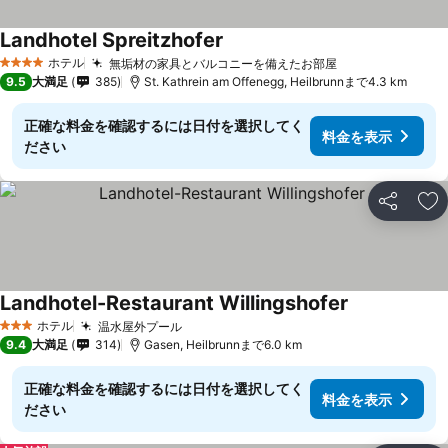
Landhotel Spreitzhofer
ホテル
無垢材の家具とバルコニーを備えたお部屋
4 ホテルのランク
9.5
大満足
385
St. Kathrein am Offenegg, Heilbrunnまで4.3 km
正確な料金を確認するには日付を選択してく
料金を表示
ださい
シェア
お
Landhotel-Restaurant Willingshofer
ホテル
温水屋外プール
3 ホテルのランク
9.4
大満足
314
Gasen, Heilbrunnまで6.0 km
正確な料金を確認するには日付を選択してく
料金を表示
ださい