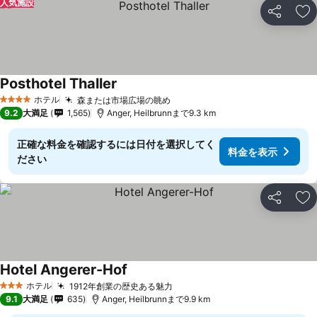
人気施設
シェア
お
Posthotel Thaller
ホテル
森または市場広場の眺め
4 ホテルのランク
9.2
大満足
1,565
Anger, Heilbrunnまで9.3 km
正確な料金を確認するには日付を選択してく
料金を表示
ださい
シェア
お
Hotel Angerer-Hof
ホテル
1912年創業の歴史ある魅力
3 ホテルのランク
9.1
大満足
635
Anger, Heilbrunnまで9.9 km