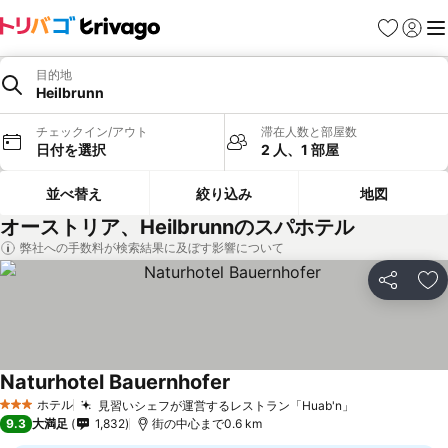
お気に入り
ログイ
メ
目的地
Heilbrunn
チェックイン/アウト
滞在人数と部屋数
日付を選択
2 人、1 部屋
並べ替え
絞り込み
地図
オーストリア、Heilbrunnのスパホテル
弊社への手数料が検索結果に及ぼす影響について
シェア
お
Naturhotel Bauernhofer
ホテル
見習いシェフが運営するレストラン「Huab'n」
3 ホテルのランク
9.3
大満足
1,832
街の中心まで0.6 km