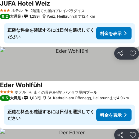
JUFA Hotel Weiz
ホテル
2階建ての屋内プレイパラダイス
3 ホテルのランク
9.2
大満足
1,299
Weiz, Heilbrunnまで12.4 km
正確な料金を確認するには日付を選択してく
料金を表示
ださい
シェア
お
Eder Wohlfühl
ホテル
山々の景色を望むパノラマ屋内プール
4 ホテルのランク
9.5
大満足
1,032
St. Kathrein am Offenegg, Heilbrunnまで4.9 km
正確な料金を確認するには日付を選択してく
料金を表示
ださい
シェア
お