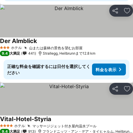
シェア
お
Der Almblick
ホテル
山または森林の景色を望むお部屋
3 ホテルのランク
9.4
大満足
441
Strallegg, Heilbrunnまで12.8 km
正確な料金を確認するには日付を選択してく
料金を表示
ださい
シェア
お
Vital-Hotel-Styria
ホテル
マッサージジェット付き屋内温水プール
4 ホテルのランク
9.4
大満足
913
フランドニッツ・アン・デア・タイヒャルム, Heilbrunnまで11.3 km