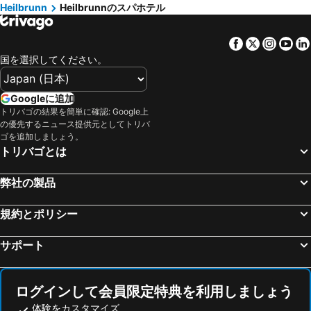
Heilbrunn
Heilbrunnのスパホテル
Mönichwald, spa hotels
Fürstenfeld, spa hotels
Trattenbach, spa hotels
Söchau, spa hotels
Facebook
Twitter
Insta
Yo
Hofkirchen bei Hartberg, spa hotels
Riegersburg, spa hotels
国を選択してください。
Laßnitzhöhe, spa hotels
Payerbach, spa hotels
Birkfeld, spa hotels
Ollersdorf im Burgenland, spa hotels
Googleに追加
トリバゴの結果を簡単に確認: Google上
Alpl, spa hotels
Anger, spa hotels
の優先するニュース提供元としてトリバ
Veitsch, spa hotels
St. Kathrein am Offenegg, spa hotels
ゴを追加しましょう。
トリバゴとは
St. Ruprecht an der Raab, spa hotels
Friedberg, spa hotels
シュピタール・アム・ゼンメリング, spa hotels
Strallegg, spa hotels
弊社の製品
Hartberg, spa hotels
Übelbach, spa hotels
規約とポリシー
Mürzsteg, spa hotels
Mönichkirchen, spa hotels
Gössendorf, spa hotels
ラーバ, spa hotels
サポート
シュタインハウス・アム・センメリング, spa hotels
St. Radegund, spa hotels
Pöllau, spa hotels
Langenwang, spa hotels
ログインして会員限定特典を利用しましょう
体験をカスタマイズ