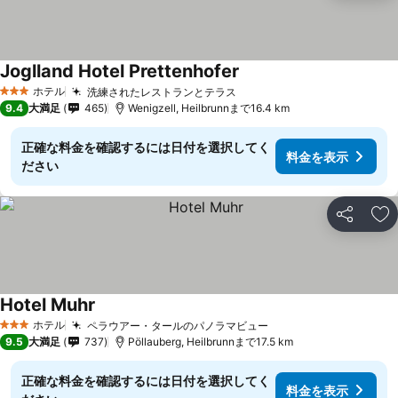
Joglland Hotel Prettenhofer
ホテル
洗練されたレストランとテラス
3 ホテルのランク
9.4
大満足
465
Wenigzell, Heilbrunnまで16.4 km
正確な料金を確認するには日付を選択してく
料金を表示
ださい
シェア
お
Hotel Muhr
ホテル
ペラウアー・タールのパノラマビュー
3 ホテルのランク
9.5
大満足
737
Pöllauberg, Heilbrunnまで17.5 km
正確な料金を確認するには日付を選択してく
料金を表示