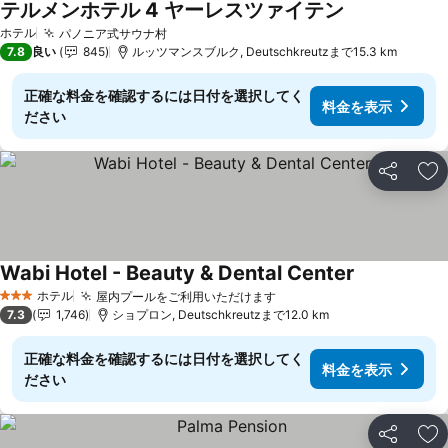
テルメンホテル 4 ヤーレスツァイテン
料金を表示
ホテル
パノニア式サウナ村
料金を表示
7.8
良い
845
ルッツマンスブルク, Deutschkreutzまで15.3 km
正確な料金を確認するには日付を選択してく
料金を表示
ださい
シェア
お
Wabi Hotel - Beauty & Dental Center
料金を表示
ホテル
屋内プールをご利用いただけます
料金を表示
3 ホテルのランク
7.3
1,746
ショプロン, Deutschkreutzまで12.0 km
正確な料金を確認するには日付を選択してく
料金を表示
ださい
シェア
お