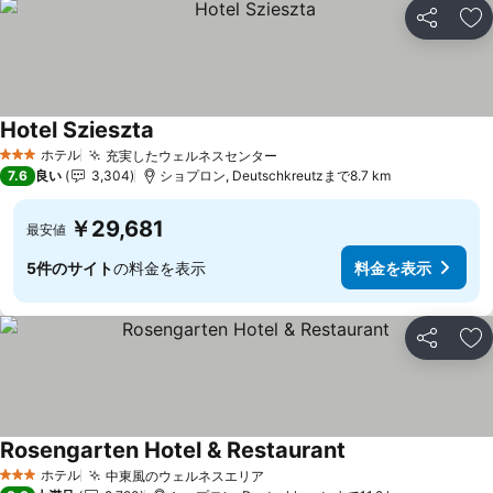
シェア
お
Hotel Szieszta
料金を表示
ホテル
充実したウェルネスセンター
料金を表示
3 ホテルのランク
7.6
良い
3,304
ショプロン, Deutschkreutzまで8.7 km
￥29,681
最安値
5件のサイト
の料金を表示
料金を表示
シェア
お
Rosengarten Hotel & Restaurant
料金を表示
ホテル
中東風のウェルネスエリア
料金を表示
3 ホテルのランク