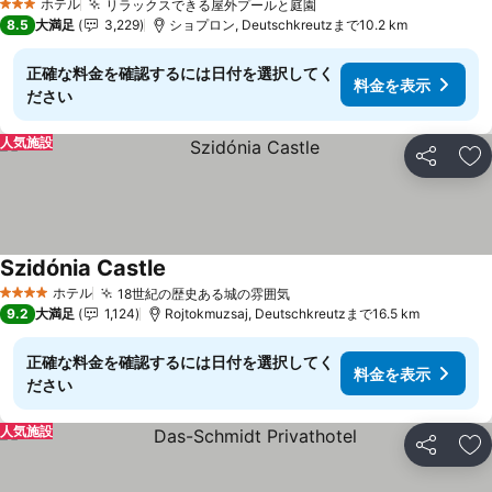
ホテル
リラックスできる屋外プールと庭園
料金を表示
3 ホテルのランク
8.5
大満足
3,229
ショプロン, Deutschkreutzまで10.2 km
正確な料金を確認するには日付を選択してく
料金を表示
ださい
人気施設
シェア
お
Szidónia Castle
料金を表示
ホテル
18世紀の歴史ある城の雰囲気
料金を表示
4 ホテルのランク
9.2
大満足
1,124
Rojtokmuzsaj, Deutschkreutzまで16.5 km
正確な料金を確認するには日付を選択してく
料金を表示
ださい
人気施設
シェア
お