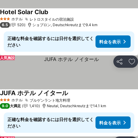
Hotel Solar Club
料金を表示
ホテル
レトロスタイルの宿泊施設
料金を表示
3 ホテルのランク
6.5
520
ショプロン, Deutschkreutzまで9.4 km
正確な料金を確認するには日付を選択してく
料金を表示
ださい
人気施設
シェア
お
JUFA ホテル ノイタール
料金を表示
ホテル
ブルゲンラント地方料理
料金を表示
3 ホテルのランク
9.0
大満足
1,410
Neutal, Deutschkreutzまで14.1 km
正確な料金を確認するには日付を選択してく
料金を表示
ださい