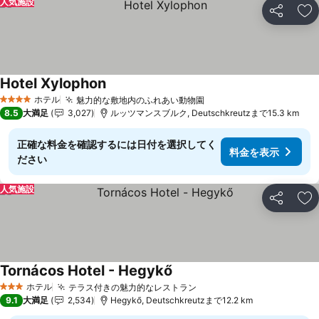
人気施設
シェア
お
Hotel Xylophon
料金を表示
ホテル
魅力的な敷地内のふれあい動物園
料金を表示
4 ホテルのランク
8.5
大満足
3,027
ルッツマンスブルク, Deutschkreutzまで15.3 km
正確な料金を確認するには日付を選択してく
料金を表示
ださい
人気施設
シェア
お
Tornácos Hotel - Hegykő
料金を表示
ホテル
テラス付きの魅力的なレストラン
料金を表示
3 ホテルのランク
9.1
大満足
2,534
Hegykő, Deutschkreutzまで12.2 km