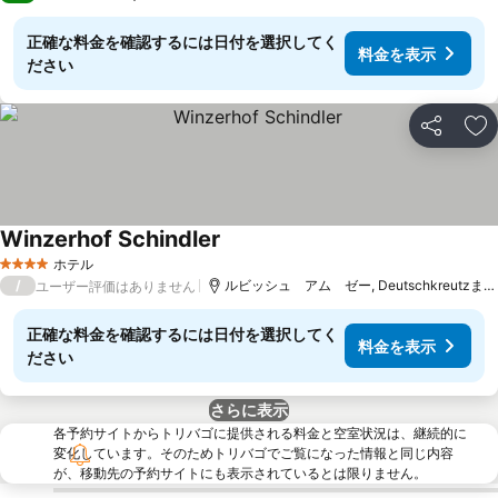
正確な料金を確認するには日付を選択してく
料金を表示
ださい
シェア
お
Winzerhof Schindler
料金を表示
ホテル
4 ホテルのランク
/
ルビッシュ アム ゼー, Deutschkreutzまで17
ユーザー評価はありません
正確な料金を確認するには日付を選択してく
料金を表示
ださい
さらに表示
各予約サイトからトリバゴに提供される料金と空室状況は、継続的に
変化しています。そのためトリバゴでご覧になった情報と同じ内容
が、移動先の予約サイトにも表示されているとは限りません。