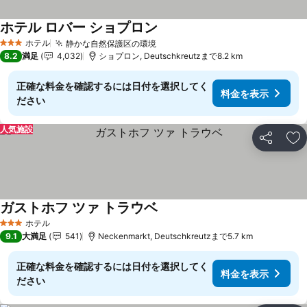
ホテル ロバー ショプロン
料金を表示
ホテル
静かな自然保護区の環境
料金を表示
3 ホテルのランク
8.2
満足
4,032
ショプロン, Deutschkreutzまで8.2 km
正確な料金を確認するには日付を選択してく
料金を表示
ださい
人気施設
シェア
お
ガストホフ ツァ トラウベ
料金を表示
ホテル
3 ホテルのランク
9.1
大満足
541
Neckenmarkt, Deutschkreutzまで5.7 km
正確な料金を確認するには日付を選択してく
料金を表示
ださい