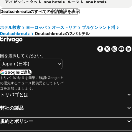
アイゼンシュタット, spa hotels
ルースト, spa hotels
ヴィンデン・アム・ゼー, spa hotels
Pamhagen, spa hotels
Deutschkreutzのすべての宿泊施設を表示
ポーダースドルフ・アム・ゼー, spa hotels
ノイジードル アム ゼー, spa hotels
ホテル検索
ヨーロッパ
オーストリア
ブルゲンラント州
バート エアラッハ, spa hotels
Neutal, spa hotels
Deutschkreutz
Deutschkreutzのスパホテル
ソンバトヘイ, spa hotels
Kőszeg, spa hotels
ルビッシュ アム ゼー, spa hotels
Hegykő, spa hotels
Facebook
Twitter
Insta
Yo
Andau, spa hotels
Bad Sauerbrunn, spa hotels
国を選択してください。
Stadtschlaining, spa hotels
Bad Schönau, spa hotels
Bruck an der Leitha, spa hotels
Csepreg, spa hotels
Googleに追加
トリバゴの結果を簡単に確認: Google上
Oberpullendorf, spa hotels
Neufeld an der Leitha, spa hotels
の優先するニュース提供元としてトリバ
Mönchhof, spa hotels
ウィーナー ノイシュタット, spa hotels
ゴを追加しましょう。
トリバゴとは
Friedberg, spa hotels
Zsira, spa hotels
イルミッツ, spa hotels
Rojtokmuzsaj, spa hotels
弊社の製品
Breitenbrunn, spa hotels
Bromberg, spa hotels
規約とポリシー
Mönichkirchen, spa hotels
Jois, spa hotels
ゴルス, spa hotels
Csorna, spa hotels