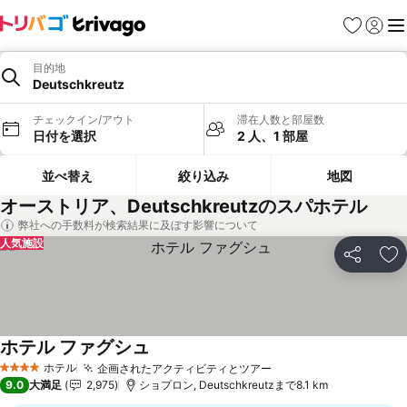
お気に入り
ログイ
メ
目的地
Deutschkreutz
チェックイン/アウト
滞在人数と部屋数
日付を選択
2 人、1 部屋
並べ替え
絞り込み
地図
オーストリア、Deutschkreutzのスパホテル
弊社への手数料が検索結果に及ぼす影響について
人気施設
シェア
お
ホテル ファグシュ
料金を表示
ホテル
企画されたアクティビティとツアー
料金を表示
4 ホテルのランク
9.0
大満足
2,975
ショプロン, Deutschkreutzまで8.1 km