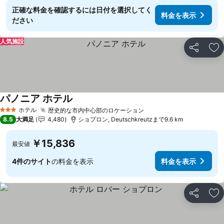
正確な料金を確認するには日付を選択してく
料金を表示
ださい
人気施設
シェア
お
パノニア ホテル
料金を表示
ホテル
歴史的な市内中心部のロケーション
料金を表示
3 ホテルのランク
8.5
大満足
4,480
ショプロン, Deutschkreutzまで9.6 km
￥15,836
最安値
4件のサイト
の料金を表示
料金を表示
シェア
お