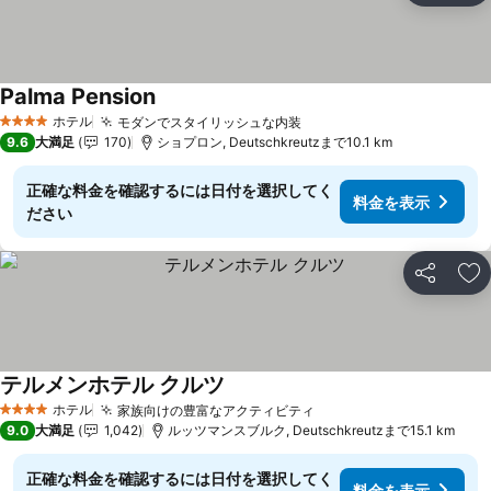
Palma Pension
料金を表示
ホテル
モダンでスタイリッシュな内装
料金を表示
4 ホテルのランク
9.6
大満足
170
ショプロン, Deutschkreutzまで10.1 km
正確な料金を確認するには日付を選択してく
料金を表示
ださい
シェア
お
テルメンホテル クルツ
料金を表示
ホテル
家族向けの豊富なアクティビティ
料金を表示
4 ホテルのランク
9.0
大満足
1,042
ルッツマンスブルク, Deutschkreutzまで15.1 km
正確な料金を確認するには日付を選択してく
料金を表示