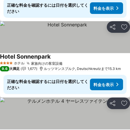
正確な料金を確認するには日付を選択してく
料金を表示
ださい
シェア
お
Hotel Sonnenpark
料金を表示
ホテル
家族向けの客室設備
料金を表示
4 ホテルのランク
9.6
大満足
1,677
ルッツマンスブルク, Deutschkreutzまで15.3 km
正確な料金を確認するには日付を選択してく
料金を表示
ださい
シェア
お