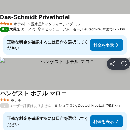
Das-Schmidt Privathotel
料金を表示
ホテル
温水屋外インフィニティプール
料金を表示
4 ホテルのランク
9.3
大満足
547
ルビッシュ アム ゼー, Deutschkreutzまで17.2 km
正確な料金を確認するには日付を選択してく
料金を表示
ださい
シェア
お
ハンゲスト ホテル マロニ
料金を表示
ホテル
3 ホテルのランク
/
ショプロン, Deutschkreutzまで8.8 km
ユーザー評価はありません
正確な料金を確認するには日付を選択してく
料金を表示
ださい