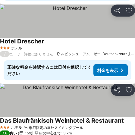
シェア
お
Hotel Drescher
料金を表示
ホテル
3 ホテルのランク
/
ルビッシュ アム ゼー, Deutschkreutzまで17
ユーザー評価はありません
正確な料金を確認するには日付を選択してく
料金を表示
ださい
シェア
お
Das Blaufränkisch Weinhotel & Restaurant
料金
ホテル
季節限定の屋外スイミングプール
料金を表示
3 ホテルのランク
7.8
良い
159
街の中心まで1.3 km