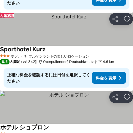
ださい
人気施設
シェア
お
Sporthotel Kurz
料金を表示
ホテル
ブルゲンラントの美しいロケーション
料金を表示
3 ホテルのランク
8.5
大満足
342
Oberpullendorf, Deutschkreutzまで14.6 km
正確な料金を確認するには日付を選択してく
料金を表示
ださい
シェア
お
ホテル ショプロン
料金を表示