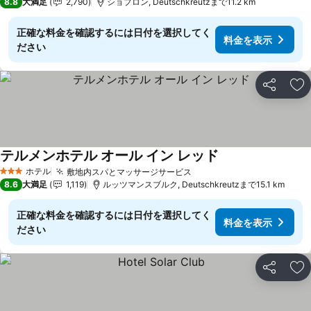
8.8
大満足
2,790
ショプロン, Deutschkreutzまで11.2 km
正確な料金を確認するには日付を選択してく
料金を表示
ださい
シェア
お
テルメンホテル オール イン レッド
料金を表示
ホテル
敷地内スパとマッサージサービス
料金を表示
3 ホテルのランク
8.6
大満足
1,119
ルッツマンスブルク, Deutschkreutzまで15.1 km
正確な料金を確認するには日付を選択してく
料金を表示
ださい
シェア
お