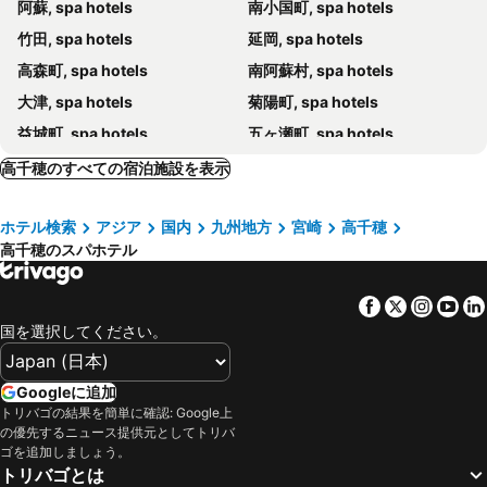
阿蘇, spa hotels
南小国町, spa hotels
竹田, spa hotels
延岡, spa hotels
高森町, spa hotels
南阿蘇村, spa hotels
大津, spa hotels
菊陽町, spa hotels
益城町, spa hotels
五ヶ瀬町, spa hotels
甲佐町, spa hotels
豊後大野市, spa hotels
高千穂のすべての宿泊施設を表示
ホテル検索
アジア
国内
九州地方
宮崎
高千穂
高千穂のスパホテル
Facebook
Twitter
Insta
Yo
国を選択してください。
Googleに追加
トリバゴの結果を簡単に確認: Google上
の優先するニュース提供元としてトリバ
ゴを追加しましょう。
トリバゴとは