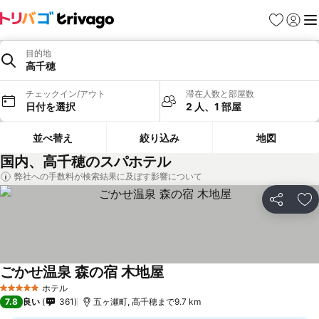
お気に入り
ログイ
メ
目的地
高千穂
チェックイン/アウト
滞在人数と部屋数
日付を選択
2 人、1 部屋
並べ替え
絞り込み
地図
国内、高千穂のスパホテル
弊社への手数料が検索結果に及ぼす影響について
シェア
お
ごかせ温泉 森の宿 木地屋
ホテル
5 ホテルのランク
7.8
良い
361
五ヶ瀬町, 高千穂まで9.7 km