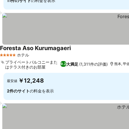
11件のサイト
の料金を表示
Foresta Aso Kurumagaeri
ホテル
5 ホテルのランク
プライベートバルコニーまた
大満足
(1,311件の評価)
9.2
熊本, 甲佐
はテラス付きのお部屋
￥12,248
最安値
2件のサイト
の料金を表示