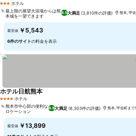
ホテル
3 ホテルのランク
最上階の展望大浴場からは熊
大満足
(3,810件の評価)
8.5
熊本, 甲佐
本城を一望できます
￥5,543
最安値
6件のサイト
の料金を表示
ホテル日航熊本
ホテル
4 ホテルのランク
熊本市中心部の便利な
大満足
(8,303件の評価)
8.8
熊本, 甲佐町まで19
ロケーション
￥13,899
最安値