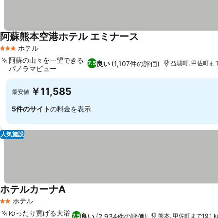
阿蘇熊本空港ホテル エミナース
ホテル
3 ホテルのランク
阿蘇の山々を一望できる
良い
(1,107件の評価)
7.5
益城町, 甲佐町まで1
パノラマビュー
￥11,585
最安値
5件のサイト
の料金を表示
人気施設
ホテルカーナA
ホテル
2 ホテルのランク
ゆったり寛げる大浴
良い
(2,934件の評価)
7.5
熊本, 甲佐町まで19.1 k