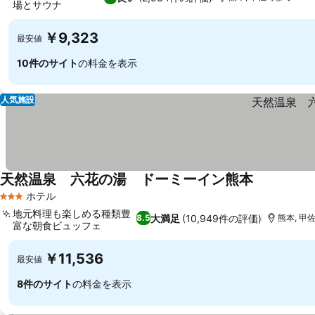
場とサウナ
￥9,323
最安値
10件のサイト
の料金を表示
人気施設
天然温泉 六花の湯 ドーミーイン熊本
ホテル
3 ホテルのランク
地元料理も楽しめる種類豊
大満足
(10,949件の評価)
8.5
熊本, 甲佐
富な朝食ビュッフェ
￥11,536
最安値
8件のサイト
の料金を表示