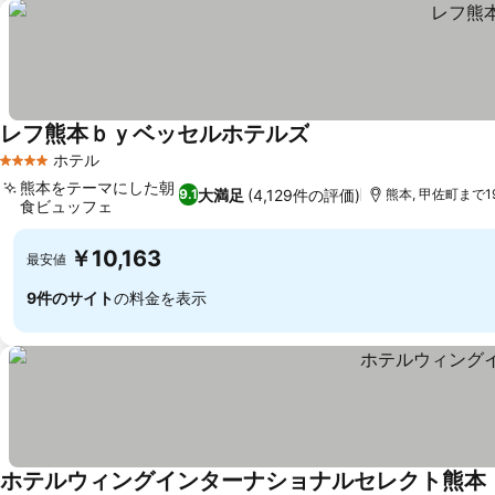
レフ熊本ｂｙベッセルホテルズ
ホテル
4 ホテルのランク
熊本をテーマにした朝
大満足
(4,129件の評価)
9.1
熊本, 甲佐町まで19.
食ビュッフェ
￥10,163
最安値
9件のサイト
の料金を表示
ホテルウィングインターナショナルセレクト熊本