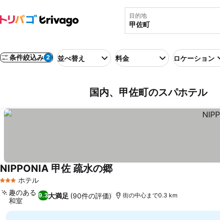
目的地
条件絞込み
2
並べ替え
料金
ロケーション
国内、甲佐町のスパホテル
NIPPONIA 甲佐 疏水の郷
ホテル
3 ホテルのランク
趣のある
大満足
(90件の評価)
9.3
街の中心まで0.3 km
和室