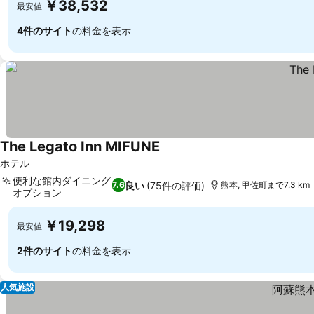
￥38,532
最安値
4件のサイト
の料金を表示
The Legato Inn MIFUNE
ホテル
便利な館内ダイニング
良い
(75件の評価)
7.6
熊本, 甲佐町まで7.3 km
オプション
￥19,298
最安値
2件のサイト
の料金を表示
人気施設