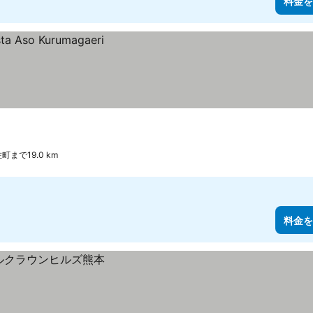
料金を
町まで19.0 km
料金を