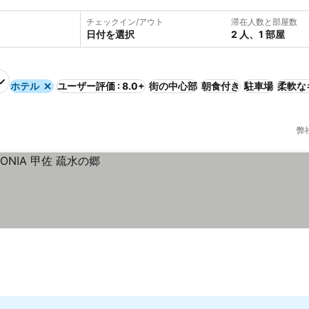
チェックイン/アウト
滞在人数と部屋数
日付を選択
2 人、1 部屋
ホテル
ユーザー評価 : 8.0+
街の中心部
朝食付き
駐車場
柔軟な
弊