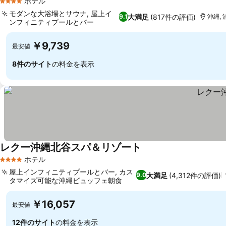
ホテル
4 ホテルのランク
モダンな大浴場とサウナ, 屋上イ
大満足
(817件の評価)
9.1
沖縄, 
ンフィニティプールとバー
￥9,739
最安値
8件のサイト
の料金を表示
レクー沖縄北谷スパ＆リゾート
ホテル
4 ホテルのランク
屋上インフィニティプールとバー, カス
大満足
(4,312件の評価)
9.0
タマイズ可能な沖縄ビュッフェ朝食
￥16,057
最安値
12件のサイト
の料金を表示