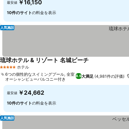
￥16,150
最安値
10件のサイト
の料金を表示
人気施設
琉球ホテル & リゾート 名城ビーチ
ホテル
5 ホテルのランク
6つの個性的なスイミングプール, 全室
大満足
(4,981件の評価)
8.9
オーシャンビューバルコニー付き
￥24,662
最安値
10件のサイト
の料金を表示
人気施設