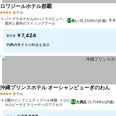
ロワジールホテル那覇
ホテル
4 ホテルのランク
バープラネテからのパノラマビュー,
良い
(6,332件の評価)
7.7
那
屋内と屋外のスイミングプール
￥7,424
最安値
11件のサイト
の料金を表示
沖縄プリンスホテル オーシャンビューぎのわん
ホテル
4 ホテルのランク
2層のインフィニティプール体験, トロピ
大満足
(3,714件の評価)
9.2
カルビーチとマリーナへのアクセス