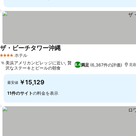
ザ・ビーチタワー沖縄
ホテル
4 ホテルのランク
美浜アメリカンビレッジに近い, 贅
満足
(6,367件の評価)
8.4
北谷
沢なステーキとビールの朝食
￥15,129
最安値
11件のサイト
の料金を表示