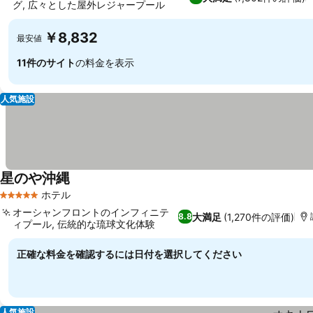
グ, 広々とした屋外レジャープール
￥8,832
最安値
11件のサイト
の料金を表示
人気施設
星のや沖縄
ホテル
5 ホテルのランク
オーシャンフロントのインフィニテ
大満足
(1,270件の評価)
8.8
ィプール, 伝統的な琉球文化体験
正確な料金を確認するには日付を選択してください
人気施設