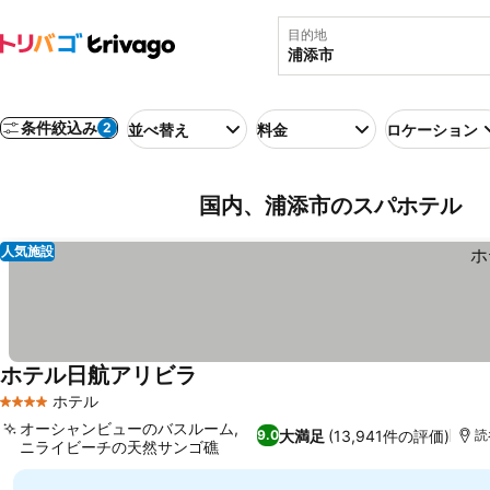
目的地
条件絞込み
2
並べ替え
料金
ロケーション
国内、浦添市のスパホテル
人気施設
ホテル日航アリビラ
ホテル
4 ホテルのランク
オーシャンビューのバスルーム,
大満足
(13,941件の評価)
9.0
読
ニライビーチの天然サンゴ礁