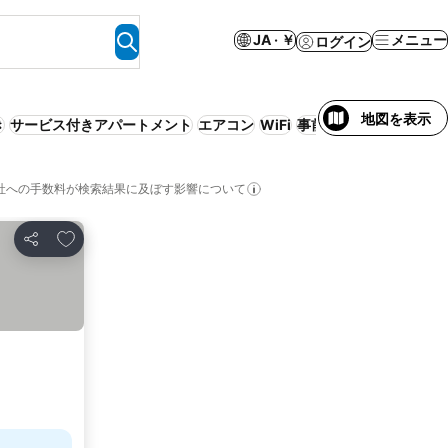
JA · ￥
メニュー
ログイン
地図を表示
き
サービス付きアパートメント
エアコン
WiFi
事前払い不要
ファミリ
社への手数料が検索結果に及ぼす影響について
お気に入りに追加
シェア