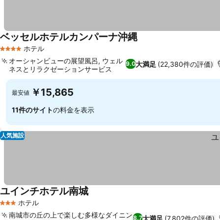
ベッセルホテルカンパーナ沖縄
ホテル
4 ホテルのランク
オーシャンビューの展望風呂, ウェル
大満足
(22,380件の評価)
9.0
ネスとリラクゼーションサービス
￥15,865
最安値
11件のサイト
の料金を表示
人気施設
ユインチホテル南城
ホテル
3 ホテルのランク
南城市の丘の上で楽しむ多様なダイニン
大満足
(7,802件の評価)
8.7