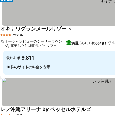
オキナワグランメールリゾート
ホテル
4 ホテルのランク
オーシャンビューのシーサーラウン
満足
(9,431件の評価)
8.3
北
ジ, 充実した沖縄朝食ビュッフェ
￥9,811
最安値
10件のサイト
の料金を表示
レフ沖縄アリーナ by ベッセルホテルズ