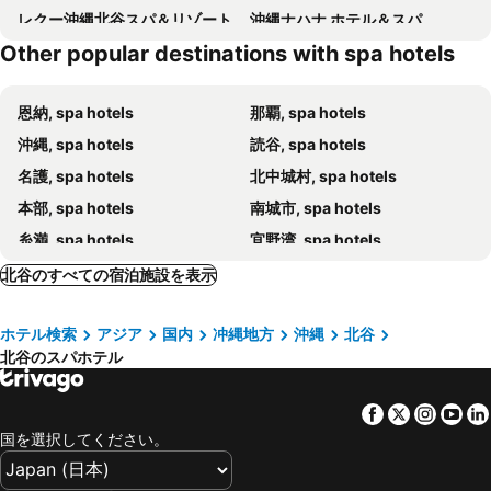
レクー沖縄北谷スパ＆リゾート
沖縄ナハナ ホテル＆スパ
Other popular destinations with spa hotels
ホテル・アンドルームス那覇ポート
CABIN&HOTEL CONSTANT NAHA
HOTEL SANSUI NAHA 琉球温泉 波之上の湯
ホテル ルートイン 那覇泊港
恩納, spa hotels
那覇, spa hotels
レフ沖縄アリーナ by ベッセルホテルズ
沖縄プリンスホテル オーシャンビューぎのわん
沖縄, spa hotels
読谷, spa hotels
アパホテル 那覇
EMウェルネス 暮らしの発酵ライフスタイルリゾート
名護, spa hotels
北中城村, spa hotels
シェラトン沖縄サンマリーナリゾート
COMMUNITY&SPA 那覇セントラルホテル
本部, spa hotels
南城市, spa hotels
アクアセンス ホテル ＆ リゾート
Hotel Collective
糸満, spa hotels
宜野湾, spa hotels
THE GRAND HOTEL GINOWAN
グランディスタイル 沖縄 読谷 ホテル & リゾート
豊見城市, spa hotels
金武町, spa hotels
ヒルトン沖縄北谷リゾート
沖縄サンプラザホテル
北谷のすべての宿泊施設を表示
今帰仁, spa hotels
うるま, spa hotels
ザ・ナハテラス
Southwest Grand Hotel
ホテル検索
アジア
国内
冲縄地方
沖縄
北谷
八重瀬町, spa hotels
渡嘉敷島, spa hotels
ホテル サンクイーン
PGM Hotel Resort Okinawa
北谷のスパホテル
宜野座村, spa hotels
座間味島, spa hotels
星のや沖縄
ダブルツリーbyヒルトン沖縄北谷リゾート
浦添市, spa hotels
Hotel Coco Shintoshin
ブルーステーキワンダー沖縄北谷
Facebook
Twitter
Insta
Yo
クラウンホテル沖縄
South Gate Hotel Okinawa
国を選択してください。
Lazor Sea Resort
プロスタイル旅館那覇県庁前