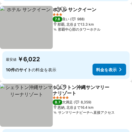
ホテル サンクイーン
シェア
お気に入りに追加
料金を
3 ホテルのランク
7.8
良い
988
那覇, 北谷まで13.3 km
那覇中心部のタワーホテル
料金を表示
￥6,022
最安値
10件のサイト
の料金を表示
料金を表示
シェラトン沖縄サンマリー
シェア
お気に入りに追加
ナリゾート
料金を表示
5 ホテルのランク
8.7
大満足
8,359
恩納, 北谷まで16.4 km
サンマリーナビーチへ直接アクセス
料金を