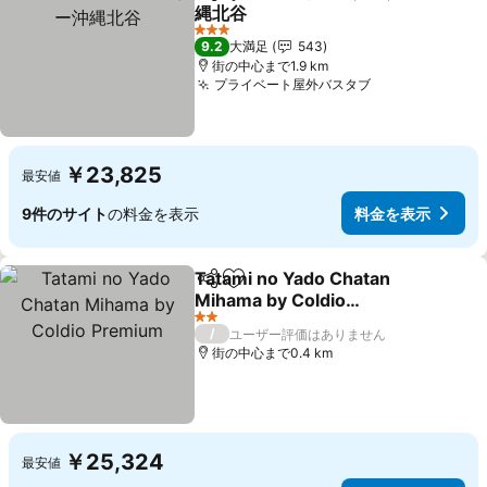
シェア
お気に入りに追加
縄北谷
料金を表示
3 ホテルのランク
9.2
大満足
543
街の中心まで1.9 km
プライベート屋外バスタブ
料金を表示
￥23,825
最安値
9件のサイト
の料金を表示
料金を表示
Tatami no Yado Chatan
シェア
お気に入りに追加
Mihama by Coldio
Premium
料金を表示
2 ホテルのランク
/
ユーザー評価はありません
街の中心まで0.4 km
￥25,324
最安値