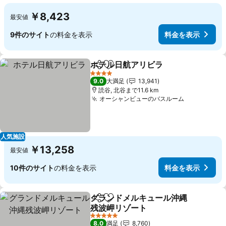
￥8,423
最安値
9件のサイト
の料金を表示
料金を表示
ホテル日航アリビラ
シェア
お気に入りに追加
料金を
4 ホテルのランク
9.0
大満足
13,941
読谷, 北谷まで11.6 km
オーシャンビューのバスルーム
料金を表示
人気施設
￥13,258
最安値
10件のサイト
の料金を表示
料金を表示
グランドメルキュール沖縄
シェア
お気に入りに追加
残波岬リゾート
料金を表示
5 ホテルのランク
8.0
満足
8,760