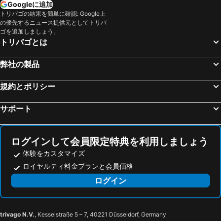
A&B Omoromachi Station
青と碧と白と沖縄
Googleに追加
トリバゴの結果を簡単に確認: Google上
Tatami no Yado Chatan Mihama by Coldio Premium
テンポイント ホテル
の優先するニュース提供元としてトリバ
ゴを追加しましょう。
トリバゴとは
弊社の製品
規約とポリシー
サポート
ログインして会員限定特典を利用しましょう
体験をカスタマイズ
ロイヤルティ料金プランと会員価格
ログイン
trivago N.V.
, Kesselstraße 5 – 7, 40221 Düsseldorf, Germany