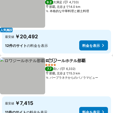
5 ホテルのランク
9.2
大満足
4,733
那覇, 北谷まで14.0 km
本格的な中華料理と郷土料理
料金を表示
人気施設
￥20,492
最安値
12件のサイト
の料金を表示
料金を表示
ロワジールホテル那覇
シェア
お気に入りに追加
料金
4 ホテルのランク
7.7
良い
6,332
那覇, 北谷まで15.3 km
バープラネテからのパノラマビュー
料金を
￥7,415
最安値
11件のサイト
の料金を表示
料金を表示