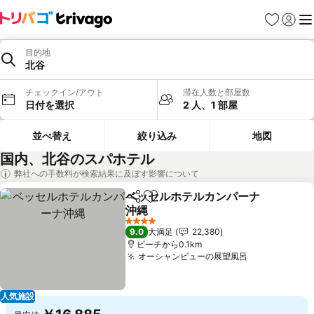
お気に入り
ログイ
メ
目的地
北谷
チェックイン/アウト
滞在人数と部屋数
日付を選択
2 人、1 部屋
並べ替え
絞り込み
地図
国内、北谷のスパホテル
弊社への手数料が検索結果に及ぼす影響について
ベッセルホテルカンパーナ
シェア
お気に入りに追加
沖縄
料金を表示
4 ホテルのランク
9.0
大満足
22,380
ビーチから0.1km
オーシャンビューの展望風呂
料金を表示
人気施設