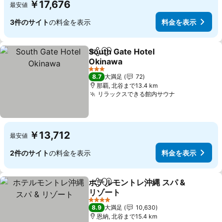
￥17,676
最安値
3件のサイト
の料金を表示
料金を表示
South Gate Hotel
シェア
お気に入りに追加
Okinawa
料金を表示
3 ホテルのランク
8.7
大満足
72
那覇, 北谷まで13.4 km
リラックスできる館内サウナ
料金を表示
￥13,712
最安値
2件のサイト
の料金を表示
料金を表示
ホテルモントレ沖縄 スパ &
シェア
お気に入りに追加
リゾート
料金を表示
4 ホテルのランク
8.9
大満足
10,630
恩納, 北谷まで15.4 km