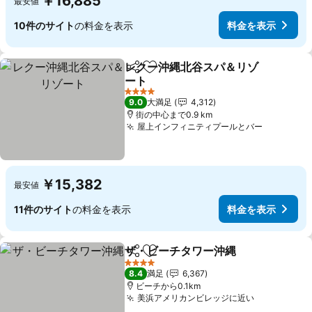
￥16,885
最安値
10件のサイト
の料金を表示
料金を表示
レクー沖縄北谷スパ＆リゾ
シェア
お気に入りに追加
ート
料金を表示
4 ホテルのランク
9.0
大満足
4,312
街の中心まで0.9 km
屋上インフィニティプールとバー
料金を表
￥15,382
最安値
11件のサイト
の料金を表示
料金を表示
ザ・ビーチタワー沖縄
シェア
お気に入りに追加
料金
4 ホテルのランク
8.4
満足
6,367
ビーチから0.1km
美浜アメリカンビレッジに近い
料金を表示