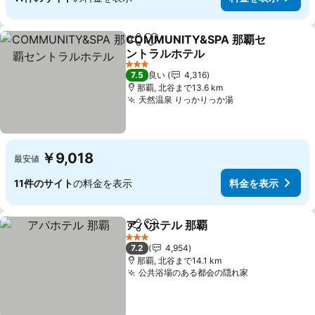
COMMUNITY&SPA 那覇セ
シェア
お気に入りに追加
ントラルホテル
料金を表示
3 ホテルのランク
7.5
良い
4,316
那覇, 北谷まで13.6 km
天然温泉 りっかりっか湯
料金を表示
￥9,018
最安値
11件のサイト
の料金を表示
料金を表示
アパホテル 那覇
シェア
お気に入りに追加
料金を表示
3 ホテルのランク
7.2
4,954
那覇, 北谷まで14.1 km
公共浴場のある都会の隠れ家
料金を表示