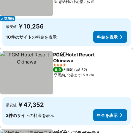
恩納村の中心部に位置
料金を表示
人気施設
￥10,256
最安値
10件のサイト
の料金を表示
料金を表示
PGM Hotel Resort
シェア
お気に入りに追加
Okinawa
料金を表示
4 ホテルのランク
9.9
大満足
32
恩納, 北谷まで15.8 km
￥47,352
最安値
3件のサイト
の料金を表示
料金を表示