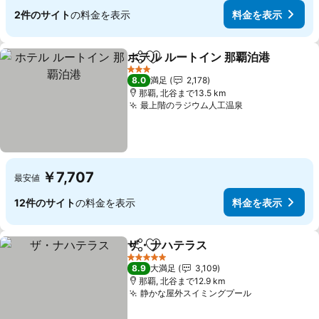
2件のサイト
の料金を表示
料金を表示
ホテル ルートイン 那覇泊港
シェア
お気に入りに追加
3 ホテルのランク
8.0
満足
2,178
那覇, 北谷まで13.5 km
最上階のラジウム人工温泉
料金を表示
￥7,707
最安値
12件のサイト
の料金を表示
料金を表示
ザ・ナハテラス
シェア
お気に入りに追加
料金を表示
5 ホテルのランク
8.9
大満足
3,109
那覇, 北谷まで12.9 km
静かな屋外スイミングプール
料金を表示