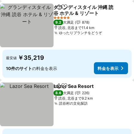
グランディスタイル 沖縄 読
シェア
お気に入りに追加
谷 ホテル & リゾート
料金を表示
5 ホテルのランク
9.2
大満足
878
読谷, 北谷まで11.4 km
ゆったりブランチをどうぞ
料金を表示
￥35,219
最安値
10件のサイト
の料金を表示
料金を表示
Lazor Sea Resort
シェア
お気に入りに追加
料金を表
8.6
大満足
226
読谷, 北谷まで9.2 km
読谷村の文化探訪
料金を表示