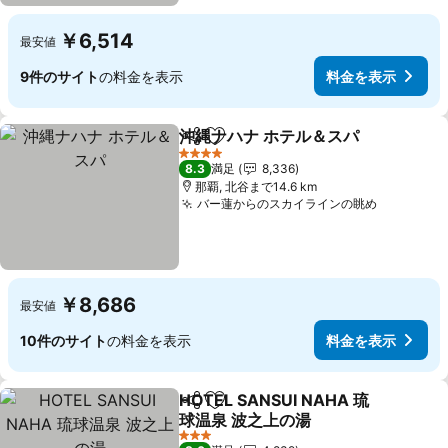
￥6,514
最安値
9件のサイト
の料金を表示
料金を表示
沖縄ナハナ ホテル＆スパ
シェア
お気に入りに追加
料
4 ホテルのランク
8.3
満足
8,336
那覇, 北谷まで14.6 km
バー蓮からのスカイラインの眺め
料金を表
￥8,686
最安値
10件のサイト
の料金を表示
料金を表示
HOTEL SANSUI NAHA 琉
シェア
お気に入りに追加
球温泉 波之上の湯
料金を表示
3 ホテルのランク