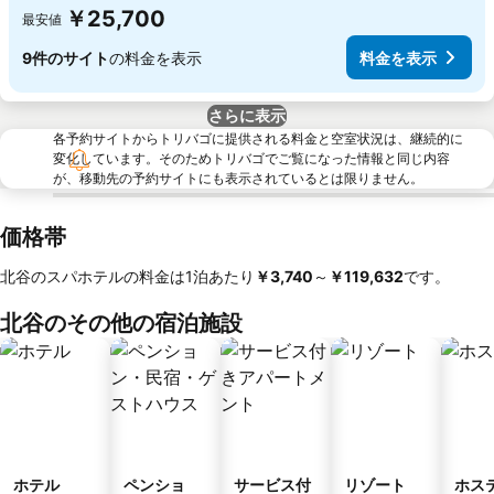
￥25,700
最安値
9件のサイト
の料金を表示
料金を表示
さらに表示
各予約サイトからトリバゴに提供される料金と空室状況は、継続的に
変化しています。そのためトリバゴでご覧になった情報と同じ内容
が、移動先の予約サイトにも表示されているとは限りません。
価格帯
北谷のスパホテルの料金は1泊あたり
‎￥3,740
～
‎￥119,632
です。
北谷のその他の宿泊施設
ホテル
ペンショ
サービス付
リゾート
ホス