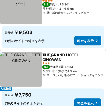
料金を表示
4 ホテルのランク
8.3
満足
5,301
沖縄, 北谷まで3.5 km
北中城の丘からのパノラマビュー
料金を表
￥9,503
最安値
11件のサイト
の料金を表示
料金を表示
THE GRAND HOTEL
シェア
お気に入りに追加
GINOWAN
料金を表示
3 ホテルのランク
9.1
大満足
1,505
宜野湾, 北谷まで4.3 km
ヨーロッパと沖縄のフュージョンダイニング
人気施設
￥7,750
最安値
7件のサイト
の料金を表示
料金を表示