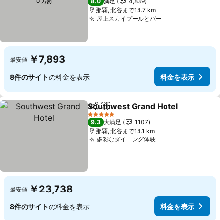
8.0
満足
4,839
那覇, 北谷まで14.7 km
屋上スカイプールとバー
料金を表示
￥7,893
最安値
8件のサイト
の料金を表示
料金を表示
Southwest Grand Hotel
シェア
お気に入りに追加
料
5 ホテルのランク
9.3
大満足
1,107
那覇, 北谷まで14.1 km
多彩なダイニング体験
料金を表示
￥23,738
最安値
8件のサイト
の料金を表示
料金を表示