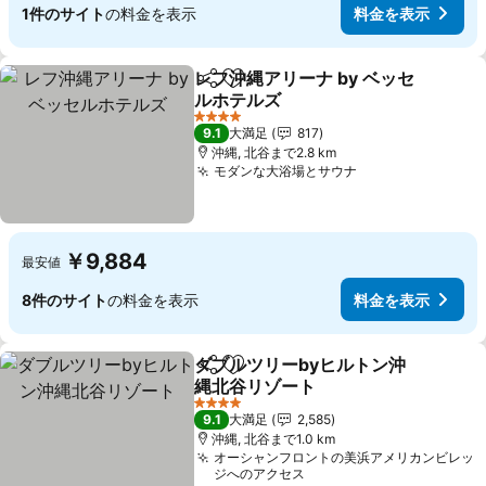
1件のサイト
の料金を表示
料金を表示
レフ沖縄アリーナ by ベッセ
シェア
お気に入りに追加
ルホテルズ
料金を表示
4 ホテルのランク
9.1
大満足
817
沖縄, 北谷まで2.8 km
モダンな大浴場とサウナ
料金を表示
￥9,884
最安値
8件のサイト
の料金を表示
料金を表示
ダブルツリーbyヒルトン沖
シェア
お気に入りに追加
縄北谷リゾート
料金を表示
4 ホテルのランク
9.1
大満足
2,585
沖縄, 北谷まで1.0 km
オーシャンフロントの美浜アメリカンビレッ
ジへのアクセス