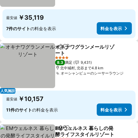
￥35,119
最安値
7件のサイト
の料金を表示
料金を表示
オキナワグランメールリゾ
シェア
お気に入りに追加
ート
料金を表示
4 ホテルのランク
8.3
満足
9,431
北中城村, 北谷まで4.8 km
オーシャンビューのシーサーラウンジ
料金
人気施設
￥10,157
最安値
11件のサイト
の料金を表示
料金を表示
EMウェルネス 暮らしの発
シェア
お気に入りに追加
酵ライフスタイルリゾート