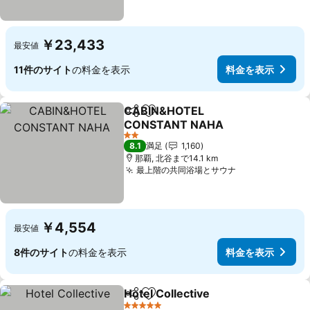
￥23,433
最安値
11件のサイト
の料金を表示
料金を表示
CABIN&HOTEL
シェア
お気に入りに追加
CONSTANT NAHA
料金を表示
2 ホテルのランク
8.1
満足
1,160
那覇, 北谷まで14.1 km
最上階の共同浴場とサウナ
料金を表示
￥4,554
最安値
8件のサイト
の料金を表示
料金を表示
Hotel Collective
シェア
お気に入りに追加
料金を表示