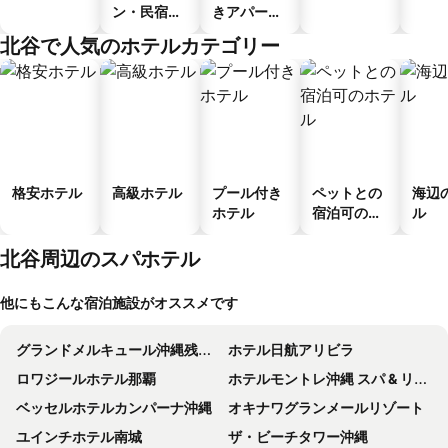
ン・民宿・
きアパート
ゲストハウ
メント
北谷で人気のホテルカテゴリー
ス
格安ホテル
高級ホテル
プール付き
ペットとの
海辺
ホテル
宿泊可のホ
ル
テル
北谷周辺のスパホテル
他にもこんな宿泊施設がオススメです
グランドメルキュール沖縄残波岬リゾート
ホテル日航アリビラ
ロワジールホテル那覇
ホテルモントレ沖縄 スパ & リゾート
ベッセルホテルカンパーナ沖縄
オキナワグランメールリゾート
ユインチホテル南城
ザ・ビーチタワー沖縄