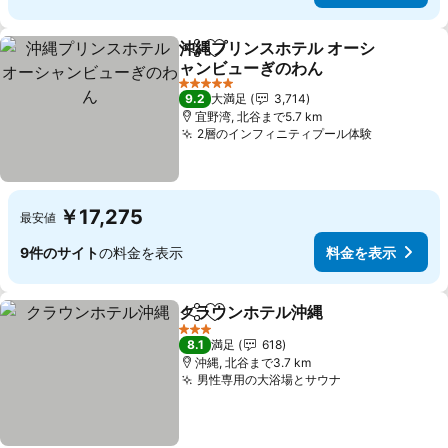
沖縄プリンスホテル オーシ
シェア
お気に入りに追加
ャンビューぎのわん
料金を表示
5 ホテルのランク
9.2
大満足
3,714
宜野湾, 北谷まで5.7 km
2層のインフィニティプール体験
料金を表
￥17,275
最安値
9件のサイト
の料金を表示
料金を表示
クラウンホテル沖縄
シェア
お気に入りに追加
料金を
3 ホテルのランク
8.1
満足
618
沖縄, 北谷まで3.7 km
男性専用の大浴場とサウナ
料金を表示