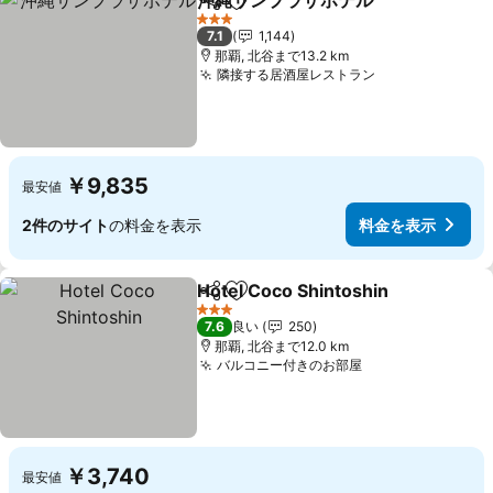
沖縄サンプラザホテル
シェア
お気に入りに追加
料金
3 ホテルのランク
7.1
1,144
那覇, 北谷まで13.2 km
隣接する居酒屋レストラン
料金を表示
￥9,835
最安値
2件のサイト
の料金を表示
料金を表示
Hotel Coco Shintoshin
シェア
お気に入りに追加
料
3 ホテルのランク
7.6
良い
250
那覇, 北谷まで12.0 km
バルコニー付きのお部屋
料金を表示
￥3,740
最安値