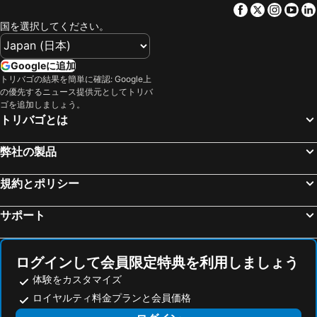
Facebook
Twitter
Insta
Yo
Güssing, spa hotels
Jennersdorf, spa hotels
国を選択してください。
Fürstenfeld, spa hotels
ソンバトヘイ, spa hotels
Kőszeg, spa hotels
Sankt Martin an der Raab, spa hotels
Googleに追加
トリバゴの結果を簡単に確認: Google上
Trattenbach, spa hotels
Söchau, spa hotels
の優先するニュース提供元としてトリバ
Hofkirchen bei Hartberg, spa hotels
Riegersburg, spa hotels
ゴを追加しましょう。
トリバゴとは
Payerbach, spa hotels
Birkfeld, spa hotels
Ollersdorf im Burgenland, spa hotels
Bad Sauerbrunn, spa hotels
弊社の製品
Stadtschlaining, spa hotels
Alpl, spa hotels
規約とポリシー
Anger, spa hotels
Bad Schönau, spa hotels
Csepreg, spa hotels
Oberpullendorf, spa hotels
サポート
St. Ruprecht an der Raab, spa hotels
Friedberg, spa hotels
Zsira, spa hotels
シュピタール・アム・ゼンメリング, spa hotels
ログインして会員限定特典を利用しましょう
体験をカスタマイズ
ロイヤルティ料金プランと会員価格