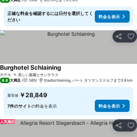
正確な料金を確認するには日付を選択してく
料金を表示
ださい
シェア
お
Burghotel Schlaining
ホテル
美しい庭園とサンテラス
8.8
大満足
585
Stadtschlaining, バート タツマンスドルフまで3.8 km
￥28,849
最安値
7件のサイト
の料金を表示
料金を表示
人気施設
シェア
お