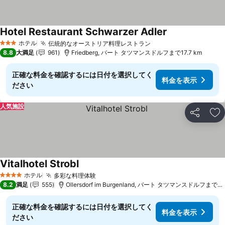
Hotel Restaurant Schwarzer Adler
ホテル
伝統的なオーストリア料理レストラン
3 ホテルのランク
8.8
大満足
961
Friedberg, バート タツマンスドルフまで17.7 km
正確な料金を確認するには日付を選択してく
料金を表示
ださい
人気施設
シェア
お
Vitalhotel Strobl
ホテル
多彩な料理体験
4 ホテルのランク
8.2
満足
555
Ollersdorf im Burgenland, バート タツマンスドルフまで16.9 km
正確な料金を確認するには日付を選択してく
料金を表示
ださい