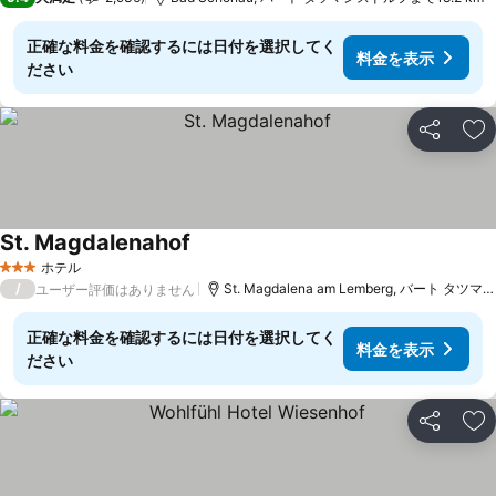
正確な料金を確認するには日付を選択してく
料金を表示
ださい
シェア
お
St. Magdalenahof
ホテル
3 ホテルのランク
/
St. Magdalena am Lemberg, バート タツマンスドルフまで19.8 km
ユーザー評価はありません
正確な料金を確認するには日付を選択してく
料金を表示
ださい
シェア
お