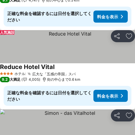
9.1
大満足
4,147
街の中心まで0.5 km
正確な料金を確認するには日付を選択してく
料金を表示
ださい
人気施設
シェア
お
Reduce Hotel Vital
ホテル
広大な「五感の帝国」スパ
4 ホテルのランク
9.2
大満足
4,005
街の中心まで0.6 km
正確な料金を確認するには日付を選択してく
料金を表示
ださい
シェア
お