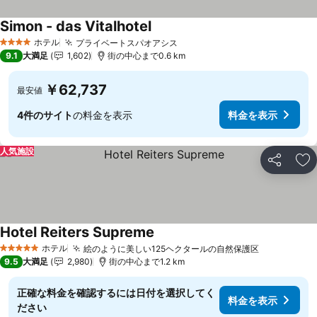
Simon - das Vitalhotel
ホテル
プライベートスパオアシス
4 ホテルのランク
9.1
大満足
1,602
街の中心まで0.6 km
￥62,737
最安値
4件のサイト
の料金を表示
料金を表示
人気施設
シェア
お
Hotel Reiters Supreme
ホテル
絵のように美しい125ヘクタールの自然保護区
5 ホテルのランク
9.5
大満足
2,980
街の中心まで1.2 km
正確な料金を確認するには日付を選択してく
料金を表示
ださい