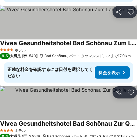
シェア
お
Vivea Gesundheitshotel Bad Schönau Zum Landsknecht
ホテル
4 ホテルのランク
9.5
大満足
540
Bad Schönau, バート タツマンスドルフまで17.9 km
正確な料金を確認するには日付を選択してく
料金を表示
ださい
シェア
お
Vivea Gesundheitshotel Bad Schönau Zur Quelle
ホテル
4 ホテルのランク
9.4
大満足
2,936
Bad Schönau, バート タツマンスドルフまで18.2 km