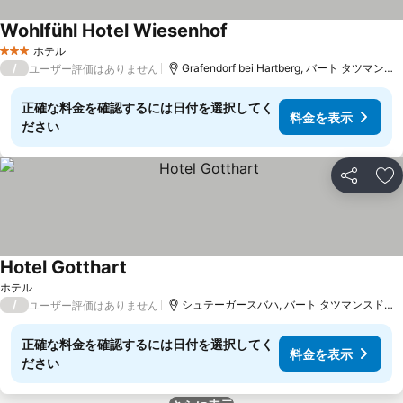
Wohlfühl Hotel Wiesenhof
ホテル
3 ホテルのランク
/
Grafendorf bei Hartberg, バート タツマンスドルフまで19.9 km
ユーザー評価はありません
正確な料金を確認するには日付を選択してく
料金を表示
ださい
シェア
お
Hotel Gotthart
ホテル
/
シュテーガースバハ, バート タツマンスドルフまで19.8 km
ユーザー評価はありません
正確な料金を確認するには日付を選択してく
料金を表示
ださい