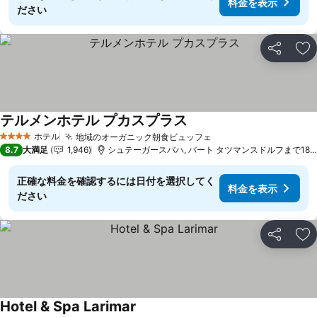
料金を表示
ださい
シェア
お
テルメンホテル プカスプラス
ホテル
地域のオーガニック朝食ビュッフェ
4 ホテルのランク
8.7
大満足
1,946
シュテーガースバハ, バート タツマンスドルフまで18.9 km
正確な料金を確認するには日付を選択してく
料金を表示
ださい
シェア
お
Hotel & Spa Larimar