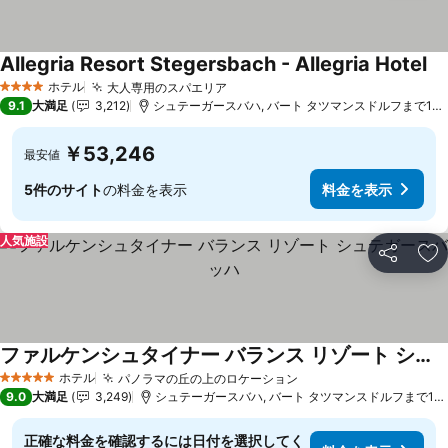
Allegria Resort Stegersbach - Allegria Hotel
ホテル
大人専用のスパエリア
4 ホテルのランク
9.1
大満足
3,212
シュテーガースバハ, バート タツマンスドルフまで18.8 km
￥53,246
最安値
5件のサイト
の料金を表示
料金を表示
人気施設
シェア
お
ファルケンシュタイナー バランス リゾート シュテガースバッハ
ホテル
パノラマの丘の上のロケーション
5 ホテルのランク
9.0
大満足
3,249
シュテーガースバハ, バート タツマンスドルフまで19.0 km
正確な料金を確認するには日付を選択してく