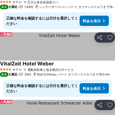
ホテル
広大な多目的温泉スパ
4 ホテルのランク
9.2
大満足
1,492
シュテーガースバハ, バート タツマンスドルフまで18.8 km
正確な料金を確認するには日付を選択してく
料金を表示
ださい
人気施設
シェア
お
VitalZeit Hotel Weber
ホテル
電動自転車と塩水風呂のサービス
4 ホテルのランク
9.5
大満足
382
Bad Schönau, バート タツマンスドルフまで18.0 km
正確な料金を確認するには日付を選択してく
料金を表示
ださい
人気施設
シェア
お