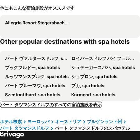
他にもこんな宿泊施設がオススメです
Allegria Resort Stegersbach - Allegria Hotel
Other popular destinations with spa hotels
バート ヴァルタースドルフ, spa hotels
ロイパースドルフ バイ フュルステンフェルト, spa hotels
ブックフルドー, spa hotels
シュテーガースバハ, spa hotels
ルッツマンスブルク, spa hotels
ショプロン, spa hotels
バート ブルーマウ, spa hotels
ブカ, spa hotels
Szentgotthárd, spa hotels
Körmend, spa hotels
バート エアラッハ, spa hotels
Stubenberg am See, spa hotels
バート タツマンスドルフのすべての宿泊施設を表示
Reichenau an der Rax, spa hotels
Wenigzell, spa hotels
ホテル検索
ヨーロッパ
オーストリア
ブルゲンラント州
センメリング, spa hotels
Pöllauberg, spa hotels
バート タツマンスドルフ
バート タツマンスドルフのスパホテル
Weiz, spa hotels
Heilbrunn, spa hotels
Neutal, spa hotels
Mönichwald, spa hotels