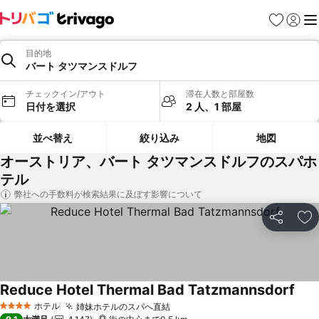
お気に入り
ログイ
メ
目的地
バート タツマンスドルフ
チェックイン/アウト
滞在人数と部屋数
日付を選択
2 人、1 部屋
並べ替え
絞り込み
地図
オーストリア、バート タツマンスドルフのスパホ
テル
弊社への手数料が検索結果に及ぼす影響について
シェア
お
Reduce Hotel Thermal Bad Tatzmannsdorf
ホテル
姉妹ホテルのスパへ直結
4 ホテルのランク