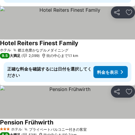
シェア
お
Hotel Reiters Finest Family
ホテル
郷土色豊かなグルメダイニング
9.5
大満足
2,099
街の中心まで1.1 km
正確な料金を確認するには日付を選択してく
料金を表示
ださい
シェア
お
Pension Frühwirth
ホテル
プライベートバルコニー付きの客室
3 ホテルのランク
8.9
大満足
538
街の中心まで0.2 km