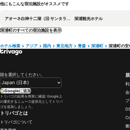
他にもこんな宿泊施設がオススメです
アオーネ白神十二湖（旧 サンタランド白神）
深浦観光ホテル
深浦町のすべての宿泊施設を表示
ホテル検索
アジア
国内
東北地方
青森
深浦町
深浦町の安
国を選択してください。
規
利
Googleに追加
会
トリバゴの結果を簡単に確認: Google上
プ
の優先するニュース提供元としてトリバ
ゴを追加しましょう。
D
トリバゴとは
C
トリバゴについて
脆