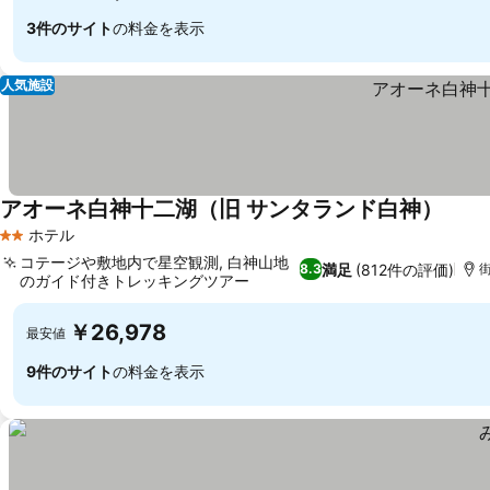
3件のサイト
の料金を表示
人気施設
アオーネ白神十二湖（旧 サンタランド白神）
料金
ホテル
2 ホテルのランク
コテージや敷地内で星空観測, 白神山地
満足
(812件の評価)
8.3
街
のガイド付きトレッキングツアー
料金を表示
￥26,978
最安値
9件のサイト
の料金を表示