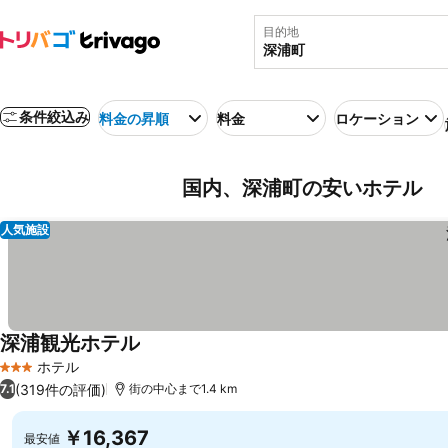
目的地
条件絞込み
料金の昇順
料金
ロケーション
国内、深浦町の安いホテル
人気施設
深浦観光ホテル
料金を表示
ホテル
3 ホテルのランク
(319件の評価)
7.1
街の中心まで1.4 km
￥16,367
最安値