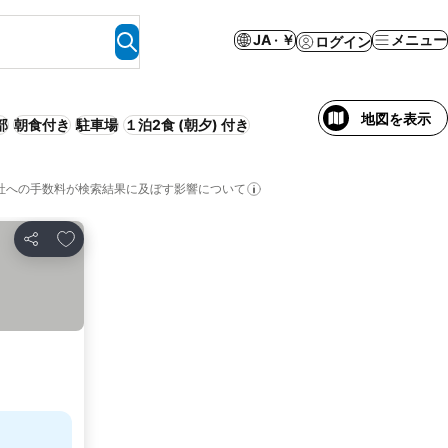
JA · ￥
メニュー
ログイン
地図を表示
部
朝食付き
駐車場
１泊2食 (朝夕) 付き
社への手数料が検索結果に及ぼす影響について
お気に入りに追加
シェア