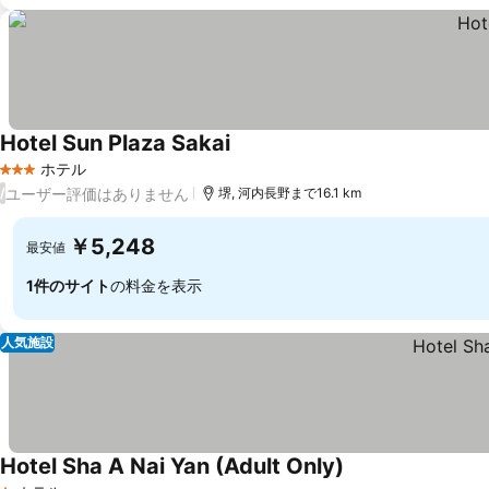
Hotel Sun Plaza Sakai
料金を表示
ホテル
3 ホテルのランク
ユーザー評価はありません
/
堺, 河内長野まで16.1 km
￥5,248
最安値
1件のサイト
の料金を表示
人気施設
Hotel Sha A Nai Yan (Adult Only)
料金を表示