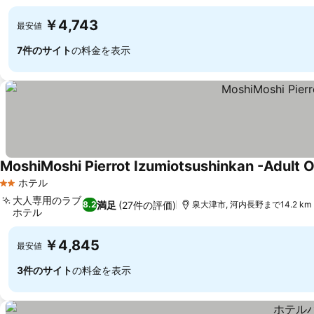
料金を表示
￥4,743
最安値
7件のサイト
の料金を表示
MoshiMoshi Pierrot Izumiotsushinkan -Adult O
ホテル
2 ホテルのランク
大人専用のラブ
満足
(27件の評価)
8.2
泉大津市, 河内長野まで14.2 km
ホテル
料金を表示
￥4,845
最安値
3件のサイト
の料金を表示