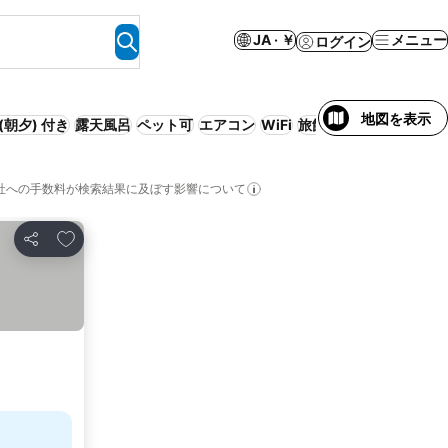
JA · ￥
メニュー
ログイン
地図を表示
(朝夕) 付き
露天風呂
ペット可
エアコン
WiFi
旅館
ファミリー
社への手数料が検索結果に及ぼす影響について
お気に入りに追加
シェア