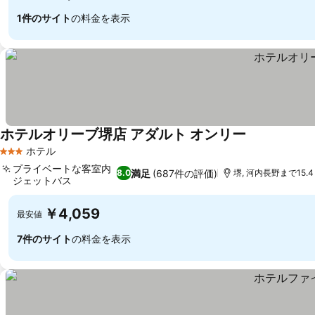
1件のサイト
の料金を表示
ホテルオリーブ堺店 アダルト オンリー
料金を表示
ホテル
3 ホテルのランク
プライベートな客室内
満足
(687件の評価)
8.0
堺, 河内長野まで15.4
ジェットバス
料金を表示
￥4,059
最安値
7件のサイト
の料金を表示