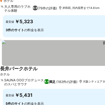
ホテル
1 ホテルのランク
大人専用のラブホ
(79件の評価)
6.9
岸和田, 河内長野まで14.8 km
テル体験
料金を表示
￥5,323
最安値
3件のサイト
の料金を表示
長井パークホテル
料金を表示
ホテル
SAUNA OOOプロデュース
満足
(182件の評価)
8.4
大阪シティエアター
のスパとサウナ
料金を表示
￥5,431
最安値
5件のサイト
の料金を表示