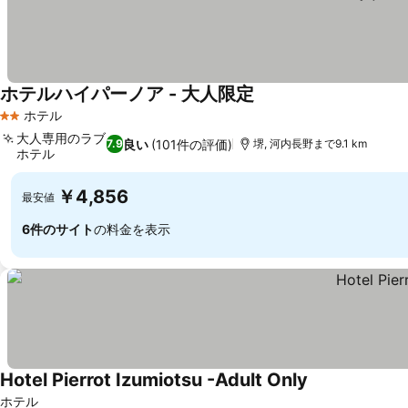
ホテルハイパーノア - 大人限定
料金を表示
ホテル
2 ホテルのランク
大人専用のラブ
良い
(101件の評価)
7.9
堺, 河内長野まで9.1 km
ホテル
料金を表示
￥4,856
最安値
6件のサイト
の料金を表示
Hotel Pierrot Izumiotsu -Adult Only
料金を表示
ホテル