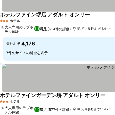
ホテルファイン堺店 アダルト オンリー
料金を表示
ホテル
3 ホテルのランク
大人専用のラブホ
満足
(614件の評価)
8.3
堺, 河内長野まで15.4 km
テル体験
料金を表示
￥4,176
最安値
7件のサイト
の料金を表示
ホテルファインガーデン堺 アダルト オンリー
料金
ホテル
3 ホテルのランク
大人専用のラブホ
満足
(577件の評価)
8.0
堺, 河内長野まで15.4 km
テル体験