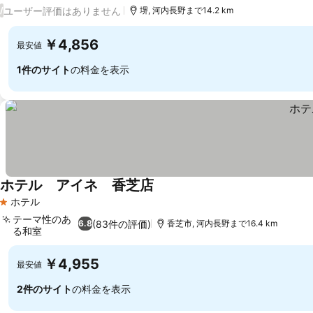
ユーザー評価はありません
/
堺, 河内長野まで14.2 km
￥4,856
最安値
1件のサイト
の料金を表示
ホテル アイネ 香芝店
料金を表示
ホテル
1 ホテルのランク
テーマ性のあ
(83件の評価)
6.8
香芝市, 河内長野まで16.4 km
る和室
料金を表示
￥4,955
最安値
2件のサイト
の料金を表示