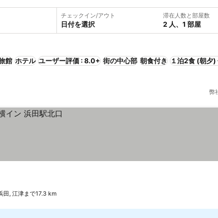
チェックイン/アウト
滞在人数と部屋数
日付を選択
2 人、1 部屋
旅館
ホテル
ユーザー評価 : 8.0+
街の中心部
朝食付き
１泊2食 (朝夕)
弊
浜田, 江津まで17.3 km