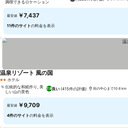
満喫できるロケーション
料金を表示
￥7,437
最安値
11件のサイト
の料金を表示
温泉リゾート 風の国
料金を表示
ホテル
2 ホテルのランク
伝統的な和紙作り, 美
良い
(415件の評価)
7.9
街の中心まで10.6 km
しい山の景色
料金を表示
￥9,709
最安値
4件のサイト
の料金を表示