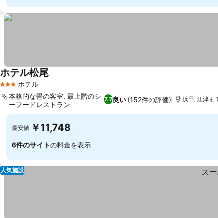
ホテル松尾
料金を表示
ホテル
3 ホテルのランク
本格的な畳の客室, 最上階のシ
良い
(152件の評価)
7.7
浜田, 江津まで1
ーフードレストラン
料金を表示
￥11,748
最安値
6件のサイト
の料金を表示
人気施設