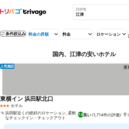
目的地
条件絞込み
料金の昇順
料金
ロケーション
国内、江津の安いホテル
人気施設
東横イン 浜田駅北口
料金を表示
ホテル
3 ホテルのランク
浜田駅近くの絶好のロケーション, 柔軟
良い
(1,714件の評価)
7.8
なチェックイン・チェックアウト
料金を表示