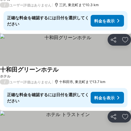
/
三沢, 東北町まで10.3 km
ユーザー評価はありません
正確な料金を確認するには日付を選択してく
料金を表示
ださい
シェア
お
十和田グリーンホテル
ホテル
/
十和田市, 東北町まで13.7 km
ユーザー評価はありません
正確な料金を確認するには日付を選択してく
料金を表示
ださい
シェア
お