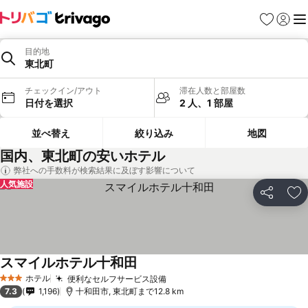
お気に入り
ログイ
メ
目的地
東北町
チェックイン/アウト
滞在人数と部屋数
日付を選択
2 人、1 部屋
並べ替え
絞り込み
地図
国内、東北町の安いホテル
弊社への手数料が検索結果に及ぼす影響について
人気施設
シェア
お
スマイルホテル十和田
ホテル
便利なセルフサービス設備
3 ホテルのランク
7.3
1,196
十和田市, 東北町まで12.8 km