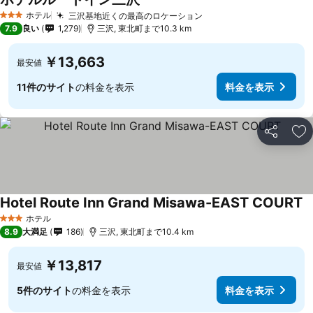
ホテル
三沢基地近くの最高のロケーション
3 ホテルのランク
7.9
良い
1,279
三沢, 東北町まで10.3 km
￥13,663
最安値
11件のサイト
の料金を表示
料金を表示
シェア
お
Hotel Route Inn Grand Misawa-EAST COURT
ホテル
3 ホテルのランク
8.9
大満足
186
三沢, 東北町まで10.4 km
￥13,817
最安値
5件のサイト
の料金を表示
料金を表示