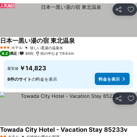
人気施設
シェア
お
日本一黒い湯の宿 東北温泉
ホテル
珍しい黒湯の温泉水
3 ホテルのランク
8.2
満足
846
街の中心まで6.6 km
￥14,823
最安値
8件のサイト
の料金を表示
料金を表示
シェア
お
Towada City Hotel - Vacation Stay 85233v
ホテル
伝統的な畳のお部屋