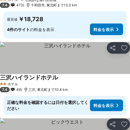
2 ホテルのランク
7.4
473
十和田市, 東北町まで13.0 km
￥18,728
最安値
4件のサイト
の料金を表示
料金を表示
シェア
お
三沢ハイランドホテル
ホテル
2 ホテルのランク
7.4
49
三沢, 東北町まで10.4 km
正確な料金を確認するには日付を選択してく
料金を表示
ださい
シェア
お