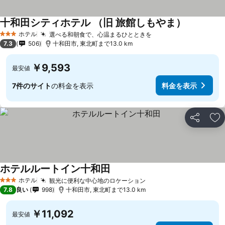
十和田シティホテル （旧 旅館しもやま）
ホテル
選べる和朝食で、心温まるひとときを
3 ホテルのランク
7.3
506
十和田市, 東北町まで13.0 km
￥9,593
最安値
7件のサイト
の料金を表示
料金を表示
シェア
お
ホテルルートイン十和田
ホテル
観光に便利な中心地のロケーション
3 ホテルのランク
7.8
良い
998
十和田市, 東北町まで13.0 km
￥11,092
最安値