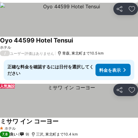
シェア
お
Oyo 44599 Hotel Tensui
ホテル
/
青森, 東北町まで10.5 km
ユーザー評価はありません
正確な料金を確認するには日付を選択してく
料金を表示
ださい
人気施設
シェア
お
ミサワ イン コーヨー
ホテル
1 ホテルのランク
7.8
良い
9
三沢, 東北町まで10.4 km