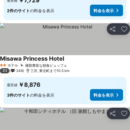
￥7,729
最安値
2件のサイト
の料金を表示
料金を表示
シェア
お
Misawa Princess Hotel
ホテル
種類豊富な朝食ビュッフェ
2 ホテルのランク
7.1
249
三沢, 東北町まで10.5 km
￥8,876
最安値
3件のサイト
の料金を表示
料金を表示
シェア
お