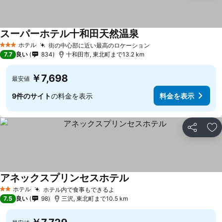
スーパーホテル十和田天然温泉
ホテル
街の中心部に近い最高のロケーション
3 ホテルのランク
7.7
良い
834
十和田市, 東北町まで13.2 km
￥7,698
最安値
9件のサイト
の料金を表示
料金を表示
シェア
お
アネックスプリンセスホテル
ホテル
ホテル内で食事もできるよ
2 ホテルのランク
7.5
良い
98
三沢, 東北町まで10.5 km