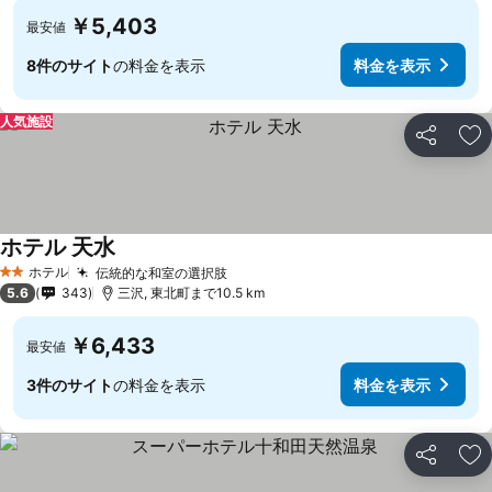
￥5,403
最安値
8件のサイト
の料金を表示
料金を表示
人気施設
シェア
お
ホテル 天水
ホテル
伝統的な和室の選択肢
2 ホテルのランク
5.6
343
三沢, 東北町まで10.5 km
￥6,433
最安値
3件のサイト
の料金を表示
料金を表示
シェア
お