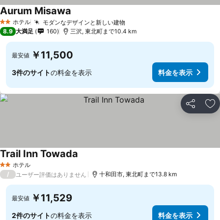
Aurum Misawa
ホテル
モダンなデザインと新しい建物
2 ホテルのランク
8.9
大満足
160
三沢, 東北町まで10.4 km
￥11,500
最安値
3件のサイト
の料金を表示
料金を表示
シェア
お
Trail Inn Towada
ホテル
2 ホテルのランク
/
十和田市, 東北町まで13.8 km
ユーザー評価はありません
￥11,529
最安値
2件のサイト
の料金を表示
料金を表示