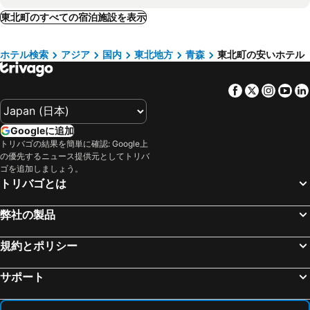
ミサワ イン コーヨー
ホテル グランヒル
東北町のすべての宿泊施設を表示
三沢ハイランドホテル
日本一黒い湯の宿 東北温泉
ホテル検索
アジア
国内
東北地方
青森
東北町の安いホテル
アネックスプリンセスホテル
ビックウエスト
Towada City Hotel - Vacation Stay 85233v
Trail Inn Towada
Facebook
Twitter
Insta
Yo
Smile Hotel Towada - Vacation STAY 06123v
ビジネス民宿 みちのくサニーフラット おいらせ店
三沢シティホテル
Googleに追加
トリバゴの結果を簡単に確認: Google上
の優先するニュース提供元としてトリバ
ゴを追加しましょう。
トリバゴとは
弊社の製品
規約とポリシー
サポート