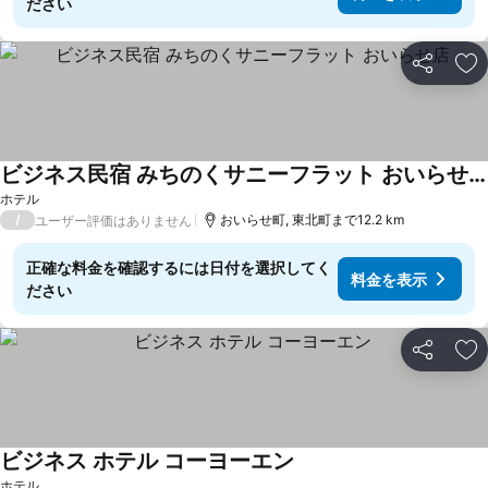
ださい
シェア
お
ビジネス民宿 みちのくサニーフラット おいらせ店
ホテル
/
おいらせ町, 東北町まで12.2 km
ユーザー評価はありません
正確な料金を確認するには日付を選択してく
料金を表示
ださい
シェア
お
ビジネス ホテル コーヨーエン
ホテル