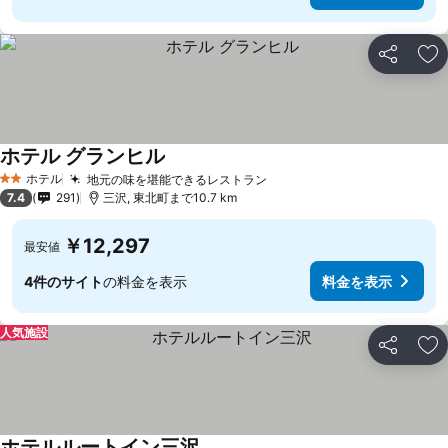
シェア
お
ホテル グランヒル
ホテル
地元の味を堪能できるレストラン
2 ホテルのランク
7.4
291
三沢, 東北町まで10.7 km
￥12,297
最安値
4件のサイト
の料金を表示
料金を表示
人気施設
シェア
お
ホテルルートイン三沢