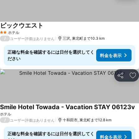
ビックウエスト
ホテル
2 ホテルのランク
/
三沢, 東北町まで10.3 km
ユーザー評価はありません
正確な料金を確認するには日付を選択してく
料金を表示
ださい
シェア
お
Smile Hotel Towada - Vacation STAY 06123v
ホテル
/
十和田市, 東北町まで12.8 km
ユーザー評価はありません
正確な料金を確認するには日付を選択してく
料金を表示