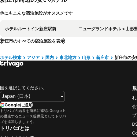
他にもこんな宿泊施設がオススメです
ホテルルートイン新庄駅前
ニューグランドホテル＜山形県新庄
新庄市のすべての宿泊施設を表示
ホテル検索
アジア
国内
東北地方
山形
新庄市
新庄市の安
国を選択してください。
規
利
Googleに追加
会
トリバゴの結果を簡単に確認: Google上
プ
の優先するニュース提供元としてトリバ
ゴを追加しましょう。
D
トリバゴとは
C