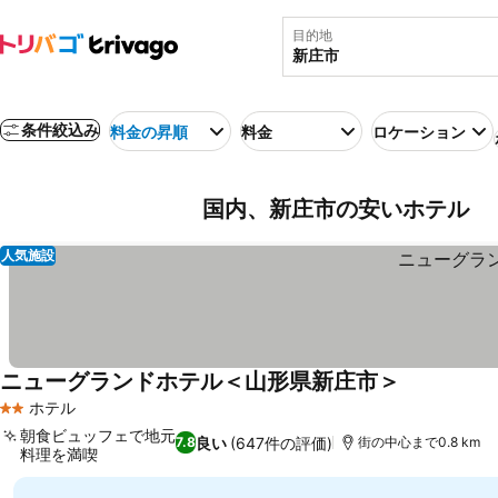
目的地
条件絞込み
料金の昇順
料金
ロケーション
国内、新庄市の安いホテル
人気施設
ニューグランドホテル＜山形県新庄市＞
ホテル
2 ホテルのランク
朝食ビュッフェで地元
良い
(647件の評価)
7.8
街の中心まで0.8 km
料理を満喫