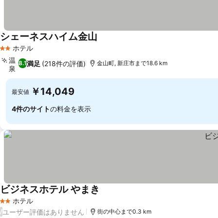
シェーネスハイム金山
ホテル
2 ホテルのランク
温
満足
(218件の評価)
8.1
金山町, 新庄市まで18.6 km
泉
￥14,049
最安値
4件のサイト
の料金を表示
ビジネスホテル やまき
ホテル
2 ホテルのランク
ユーザー評価はありません
/
街の中心まで0.3 km