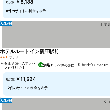
￥8,188
最安値
8件のサイト
の料金を表示
人気施設
ホテルルートイン新庄駅前
ホテル
3 ホテルのランク
銀山温泉へのアクセ
満足
(1,522件の評価)
8.0
街の中心まで0.5 km
スが便利です
￥11,624
最安値
12件のサイト
の料金を表示
人気施設