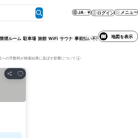
JA · ￥
メニュー
ログイン
地図を表示
禁煙ルーム
駐車場
旅館
WiFi
サウナ
事前払い不要
社への手数料が検索結果に及ぼす影響について
お気に入りに追加
シェア