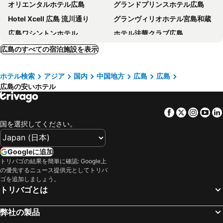
オリエンタルホテル広島
グランドプリンスホテル広島
Hotel Xcell 広島 流川通り
グランヴィリオホテル宮島和蔵
広島ワシントンホテル
ホテル法華クラブ広島
ネストホテル広島駅前
ホテル リブマックス Premium 広島
広島のすべての宿泊施設を表示
ダイワロイネットホテル広島
ザ ノット 広島
ホテル検索
アジア
国内
中国地方
広島
広島
ホテルリブマックス広島舟入町リバーサイド
三井ガーデンホテル広島
広島の安いホテル
アパホテル〈広島駅前新幹線口〉
ヴィアインプライム広島新幹線口＜紅葉の湯＞
宮島コーラルホテル
チサン ホテル 広島
Facebook
Twitter
Insta
Yo
ホテルエスプル広島平和公園
安芸グランドホテル & Spa
国を選択してください。
トラストホテル
ホテルリブマックス広島平和公園前
コンフォートホテル広島大手町
相鉄フレッサイン広島駅前
Googleに追加
トリバゴの結果を簡単に確認: Google上
東横ＩＮＮ広島駅スタジアム前
広島インテリジェントホテルアネックス
の優先するニュース提供元としてトリバ
ホテルインターゲート広島
ANA クラウンプラザホテル広島 IHG ホテル
ゴを追加しましょう。
トリバゴとは
広島東急REIホテル
広島駅前ユニバーサルホテル新幹線口右
ヒルトン広島
アーバイン広島セントラル
弊社の製品
アーバイン広島エグゼクティブ
東横INN広島平和大通