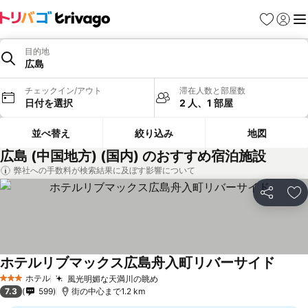
お気に入り
ログイ
メ
目的地
広島
チェックイン/アウト
滞在人数と部屋数
日付を選択
2 人、1 部屋
並べ替え
絞り込み
地図
広島 (中国地方) (国内) のおすすめ宿泊施設
弊社への手数料が検索結果に及ぼす影響について
シェア
お
ホテルリブマックス広島舟入町リバーサイド
料金を
ホテル
風光明媚な天満川の眺め
料金を表示
3 ホテルのランク
7.3
599
街の中心まで1.2 km