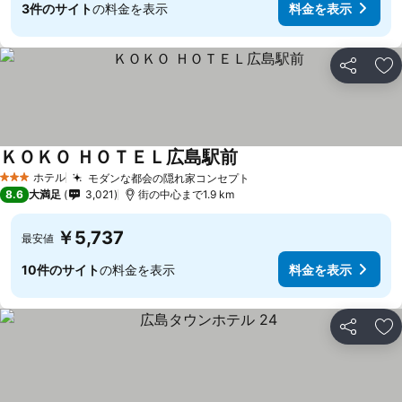
3件のサイト
の料金を表示
料金を表示
シェア
お
ＫＯＫＯ ＨＯＴＥＬ広島駅前
料金を表示
ホテル
モダンな都会の隠れ家コンセプト
料金を表示
3 ホテルのランク
8.6
大満足
3,021
街の中心まで1.9 km
￥5,737
最安値
10件のサイト
の料金を表示
料金を表示
シェア
お