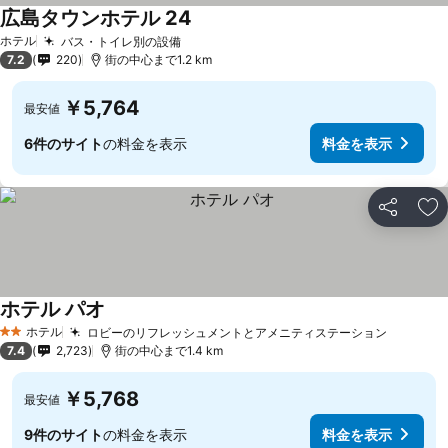
広島タウンホテル 24
料金を表示
ホテル
バス・トイレ別の設備
料金を表示
7.2
220
街の中心まで1.2 km
￥5,764
最安値
6件のサイト
の料金を表示
料金を表示
シェア
お
ホテル パオ
料金を表示
ホテル
ロビーのリフレッシュメントとアメニティステーション
料金を
2 ホテルのランク
7.4
2,723
街の中心まで1.4 km
￥5,768
最安値
9件のサイト
の料金を表示
料金を表示