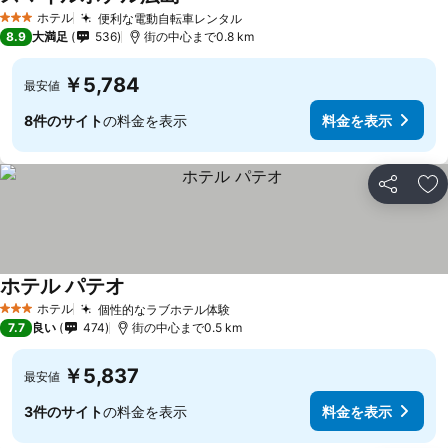
料金を表示
ホテル
便利な電動自転車レンタル
料金を表示
3 ホテルのランク
8.9
大満足
536
街の中心まで0.8 km
￥5,784
最安値
8件のサイト
の料金を表示
料金を表示
シェア
お
ホテル パテオ
料金を表示
ホテル
個性的なラブホテル体験
料金を表示
3 ホテルのランク
7.7
良い
474
街の中心まで0.5 km
￥5,837
最安値
3件のサイト
の料金を表示
料金を表示