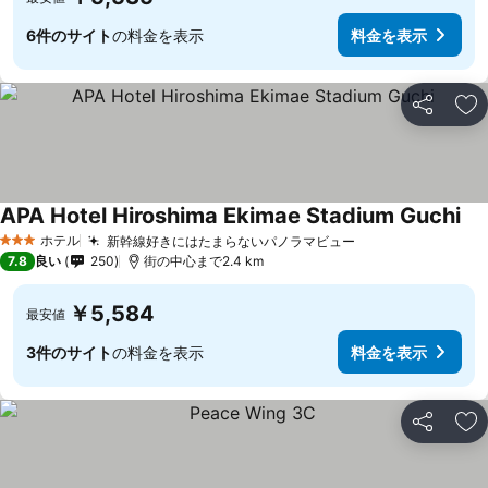
6件のサイト
の料金を表示
料金を表示
シェア
お
APA Hotel Hiroshima Ekimae Stadium Guchi
料
ホテル
新幹線好きにはたまらないパノラマビュー
料金を表示
3 ホテルのランク
7.8
良い
250
街の中心まで2.4 km
￥5,584
最安値
3件のサイト
の料金を表示
料金を表示
シェア
お