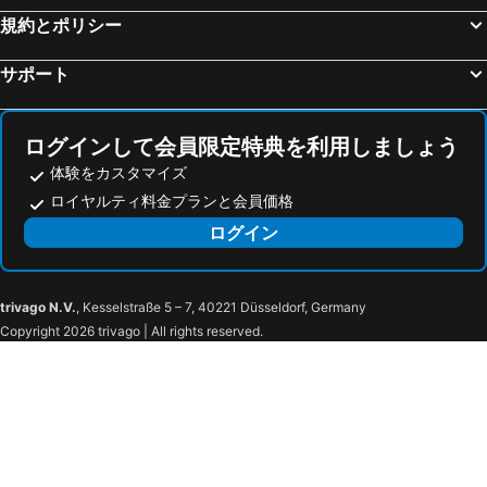
規約とポリシー
広島市文化交流会館
HOTEL GRANVIA HIROSHIMA SOUTH GATE
ホテル広島ガーデンパレス
コンフォート ホテル 呉
サポート
宮島グランドホテル有もと
ＫＯＫＯ ＨＯＴＥＬ広島駅前
ザ ロイヤルパークホテル 広島リバーサイド
クレイトンベイホテル
ログインして会員限定特典を利用しましょう
ホテル呉竹荘 広島大手町
ダイワロイネットホテル広島駅前
体験をカスタマイズ
ホテル２８広島
ネストホテル広島八丁堀
ロイヤルティ料金プランと会員価格
東横イン広島駅新幹線口
メルパルク広島
ログイン
Takanobashi HOTEL
ホテルレステイ 広島
安芸の湯 ドーミーイン広島
ホテルアプリコット - 大人限定
trivago N.V.
, Kesselstraße 5 – 7, 40221 Düsseldorf, Germany
The Knot Hiroshima - Vacation Stay 20562v
The Knot Hiroshima - Vacation Stay 32492v
Copyright 2026 trivago | All rights reserved.
THE KNOT HIROSHIMA - Vacation STAY 32467v
THE KNOT HIROSHIMA - Vacation STAY 20564v
ホテル パテオ
ホテル オリジン
ホテル Origin
ホテル レジット
プレジール
ホテル28広島
Guest house Mitaki
Toyoko Inn Kure-eki