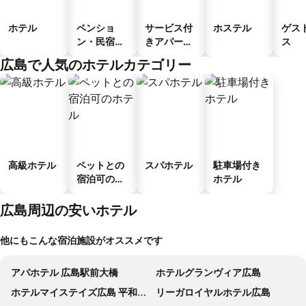
ホテル
ペンショ
サービス付
ホステル
ゲス
ン・民宿・
きアパート
ス
ゲストハウ
メント
広島で人気のホテルカテゴリー
ス
高級ホテル
ペットとの
スパホテル
駐車場付き
宿泊可のホ
ホテル
テル
広島周辺の安いホテル
他にもこんな宿泊施設がオススメです
アパホテル 広島駅前大橋
ホテルグランヴィア広島
ホテルマイステイズ広島 平和公園前
リーガロイヤルホテル広島