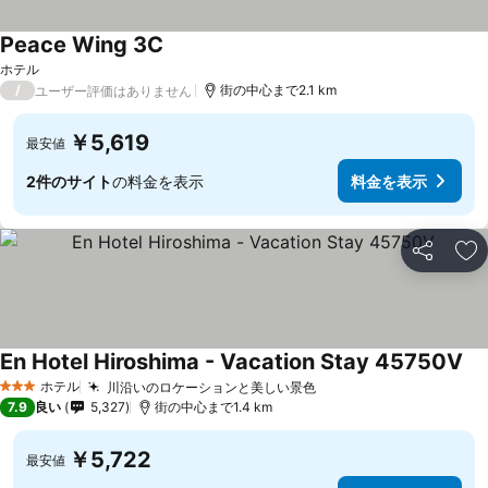
Peace Wing 3C
料金を表示
ホテル
/
街の中心まで2.1 km
ユーザー評価はありません
￥5,619
最安値
2件のサイト
の料金を表示
料金を表示
シェア
お
En Hotel Hiroshima - Vacation Stay 45750V
料
ホテル
川沿いのロケーションと美しい景色
料金を表示
3 ホテルのランク
7.9
良い
5,327
街の中心まで1.4 km
￥5,722
最安値