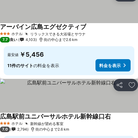
アーバイン広島エグゼクティブ
料金を表示
ホテル
リラックスできる大浴場とサウナ
料金を表示
3 ホテルのランク
7.7
良い
4,103
街の中心まで2.6 km
￥5,456
最安値
11件のサイト
の料金を表示
料金を表示
シェア
お
広島駅前ユニバーサルホテル新幹線口右
料金を表示
ホテル
新幹線が望める客室
料金を表示
3 ホテルのランク
7.0
2,794
街の中心まで2.6 km