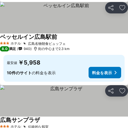
シェア
お
ベッセルイン広島駅前
料金を表示
ホテル
広島名物朝食ビュッフェ
料金を表示
3 ホテルのランク
8.0
満足
940
街の中心まで2.3 km
￥5,958
最安値
10件のサイト
の料金を表示
料金を表示
シェア
お
広島サンプラザ
料金を表示
ホテル
伝統的な和室
料金を表示