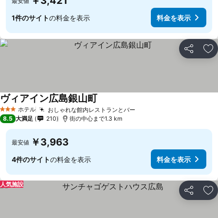
￥3,421
最安値
1件のサイト
の料金を表示
料金を表示
シェア
お
ヴィアイン広島銀山町
料金を表示
ホテル
おしゃれな館内レストランとバー
料金を表示
3 ホテルのランク
8.5
大満足
210
街の中心まで1.3 km
￥3,963
最安値
4件のサイト
の料金を表示
料金を表示
人気施設
シェア
お