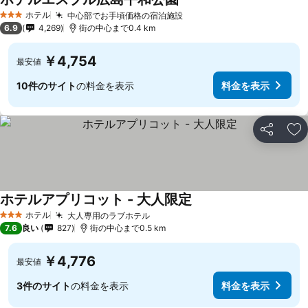
料金を表示
ホテル
中心部でお手頃価格の宿泊施設
料金を表示
3 ホテルのランク
6.9
4,269
街の中心まで0.4 km
￥4,754
最安値
10件のサイト
の料金を表示
料金を表示
シェア
お
ホテルアプリコット - 大人限定
料金を表示
ホテル
大人専用のラブホテル
料金を表示
3 ホテルのランク
7.6
良い
827
街の中心まで0.5 km
￥4,776
最安値
3件のサイト
の料金を表示
料金を表示