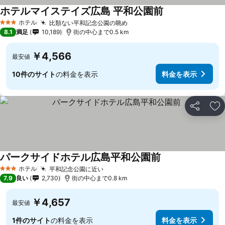
ホテルマイステイズ広島 平和公園前
料金を表示
ホテル
比類ない平和記念公園の眺め
料金を表示
3 ホテルのランク
8.1
満足
10,189
街の中心まで0.5 km
￥4,566
最安値
10件のサイト
の料金を表示
料金を表示
シェア
お
パークサイドホテル広島平和公園前
料金を表示
ホテル
平和記念公園に近い
料金を表示
3 ホテルのランク
7.9
良い
2,730
街の中心まで0.8 km
￥4,657
最安値
1件のサイト
の料金を表示
料金を表示