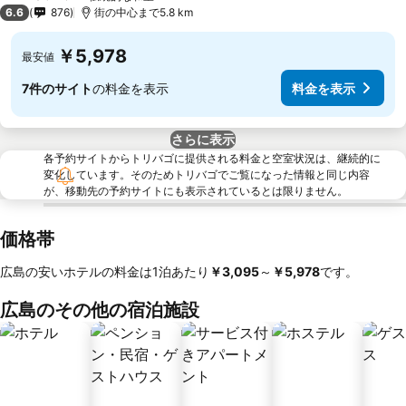
3 ホテルのランク
6.6
876
街の中心まで5.8 km
￥5,978
最安値
7件のサイト
の料金を表示
料金を表示
さらに表示
各予約サイトからトリバゴに提供される料金と空室状況は、継続的に
変化しています。そのためトリバゴでご覧になった情報と同じ内容
が、移動先の予約サイトにも表示されているとは限りません。
価格帯
広島の安いホテルの料金は1泊あたり
‎￥3,095
～
‎￥5,978
です。
広島のその他の宿泊施設