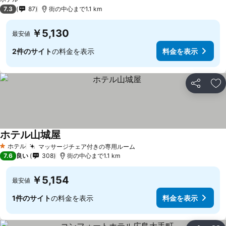
7.3
87
街の中心まで1.1 km
￥5,130
最安値
2件のサイト
の料金を表示
料金を表示
シェア
お
ホテル山城屋
料金を表示
ホテル
マッサージチェア付きの専用ルーム
料金を表示
1 ホテルのランク
7.6
良い
308
街の中心まで1.1 km
￥5,154
最安値
1件のサイト
の料金を表示
料金を表示