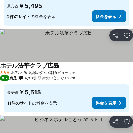
￥5,495
最安値
2件のサイト
の料金を表示
料金を表示
シェア
お
ホテル法華クラブ広島
料金を表示
ホテル
地域のグルメ朝食ビュッフェ
料金を表示
3 ホテルのランク
8.2
満足
4,878
街の中心まで0.6 km
￥5,515
最安値
11件のサイト
の料金を表示
料金を表示
シェア
お