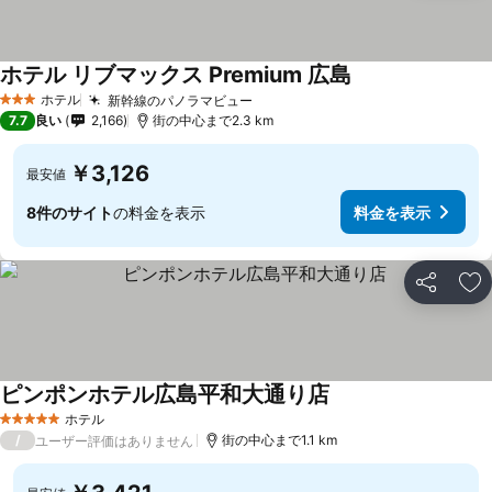
ホテル リブマックス Premium 広島
料金を表示
ホテル
新幹線のパノラマビュー
料金を表示
3 ホテルのランク
7.7
良い
2,166
街の中心まで2.3 km
￥3,126
最安値
8件のサイト
の料金を表示
料金を表示
シェア
お
ピンポンホテル広島平和大通り店
料金を表示
ホテル
5 ホテルのランク
/
街の中心まで1.1 km
ユーザー評価はありません