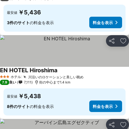
￥5,436
最安値
3件のサイト
の料金を表示
料金を表示
シェア
お
EN HOTEL Hiroshima
料金を表示
ホテル
川沿いのロケーションと美しい眺め
料金を表示
3 ホテルのランク
7.9
良い
7,111
街の中心まで1.4 km
￥5,438
最安値
8件のサイト
の料金を表示
料金を表示
シェア
お