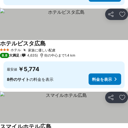
シェア
お
ホテルビスタ広島
料金を表示
ホテル
家族に優しい配慮
料金を表示
3 ホテルのランク
8.8
大満足
4,635
街の中心まで1.4 km
￥5,774
最安値
8件のサイト
の料金を表示
料金を表示
シェア
お
スマイルホテル広島