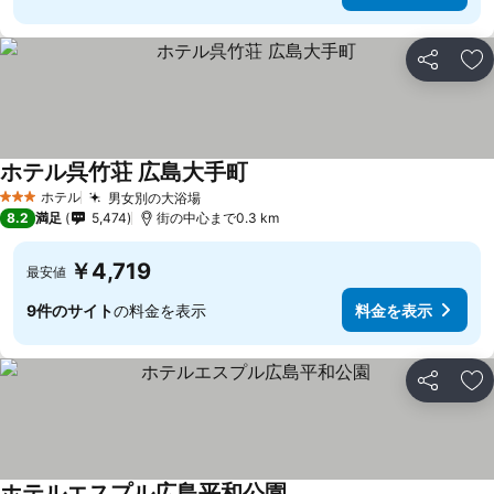
シェア
お
ホテル呉竹荘 広島大手町
料金を表示
ホテル
男女別の大浴場
料金を表示
3 ホテルのランク
8.2
満足
5,474
街の中心まで0.3 km
￥4,719
最安値
9件のサイト
の料金を表示
料金を表示
シェア
お
ホテルエスプル広島平和公園