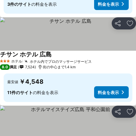
3件のサイト
の料金を表示
料金を表示
シェア
お
チサン ホテル 広島
料金を表示
ホテル
ホテル内でプロのマッサージサービス
料金を表示
3 ホテルのランク
8.0
満足
7,524
街の中心まで1.4 km
￥4,548
最安値
11件のサイト
の料金を表示
料金を表示
シェア
お