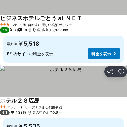
ビジネスホテルごとう at ＮＥＴ
料金を表示
ホテル
自転車に優しい宿泊ポリシー
料金を表示
3 ホテルのランク
7.5
良い
912
呉, 広島まで18.3 km
￥5,518
最安値
8件のサイト
の料金を表示
料金を表示
シェア
お
ホテル２８広島
料金を表示
ホテル
リーズナブルな都市拠点
料金を表示
2 ホテルのランク
6.1
1,336
街の中心まで0.9 km
￥5,535
最安値