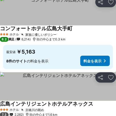
シェア
お
コンフォートホテル広島大手町
料金を表示
ホテル
家族に優しいポリシー
料金を表示
3 ホテルのランク
8.2
満足
6,214
街の中心まで0.3 km
￥5,163
最安値
8件のサイト
の料金を表示
料金を表示
シェア
お
広島インテリジェントホテルアネックス
料金を表示
ホテル
京橋川の眺め
料金を表示
3 ホテルのランク
7.3
2,282
街の中心まで1.6 km