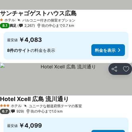
サンチャゴゲストハウス広島
料金を表示
ホテル
バルコニー付きの個室オプション
料金を表示
1 ホテルのランク
8.1
満足
2,267
街の中心まで0.7 km
￥4,083
最安値
8件のサイト
の料金を表示
料金を表示
シェア
お
Hotel Xcell 広島 流川通り
料金を表示
ホテル
ユニークな都道府県テーマの客室
料金を表示
3 ホテルのランク
6.7
929
街の中心まで1.0 km
￥4,099
最安値