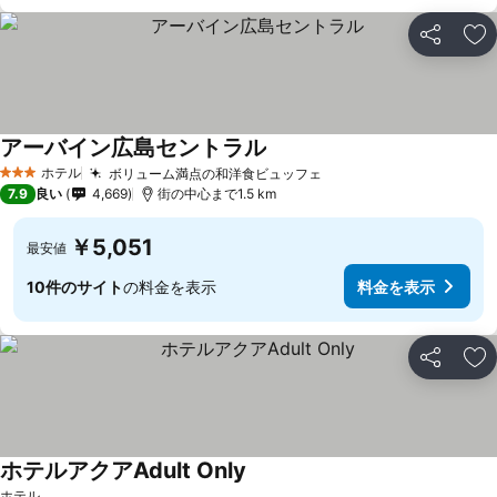
シェア
お
アーバイン広島セントラル
料金を表示
ホテル
ボリューム満点の和洋食ビュッフェ
料金を表示
3 ホテルのランク
7.9
良い
4,669
街の中心まで1.5 km
￥5,051
最安値
10件のサイト
の料金を表示
料金を表示
シェア
お
ホテルアクアAdult Only
料金を表示
ホテル