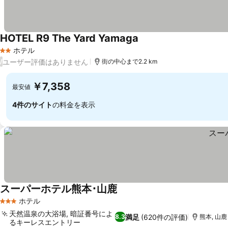
HOTEL R9 The Yard Yamaga
ホテル
2 ホテルのランク
ユーザー評価はありません
/
街の中心まで2.2 km
￥7,358
最安値
4件のサイト
の料金を表示
スーパーホテル熊本･山鹿
ホテル
3 ホテルのランク
天然温泉の大浴場, 暗証番号によ
満足
(620件の評価)
8.3
熊本, 山鹿
るキーレスエントリー