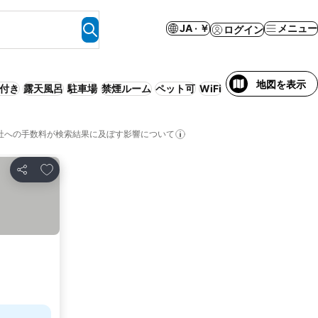
JA · ￥
メニュー
ログイン
地図を表示
付き
露天風呂
駐車場
禁煙ルーム
ペット可
WiFi
旅館
ゲストハウス
社への手数料が検索結果に及ぼす影響について
お気に入りに追加
シェア