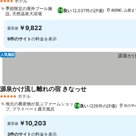
ホテル
4 ホテルのランク
季節限定の屋外プール施
良い
(2,037件の評価)
7.5
南関町, 山鹿まで
設, 天然温泉大浴場
￥9,822
最安値
9件のサイト
の料金を表示
人気施設
源泉かけ流し離れの宿 きなっせ
ホテル
5 ホテルのランク
地元の農産物が並ぶファームショッ
良い
(226件の評価)
7.9
街の中心
プ, プライベート露天風呂
￥10,203
最安値
3件のサイト
の料金を表示