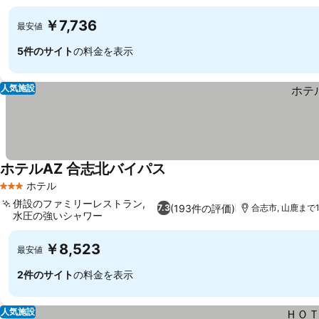
￥7,736
最安値
5件のサイト
の料金を表示
人気施設
ホテルAZ 合志北バイパス
ホテル
3 ホテルのランク
併設のファミリーレストラン,
(193件の評価)
7.3
合志市, 山鹿まで18
水圧の強いシャワー
￥8,523
最安値
2件のサイト
の料金を表示
人気施設