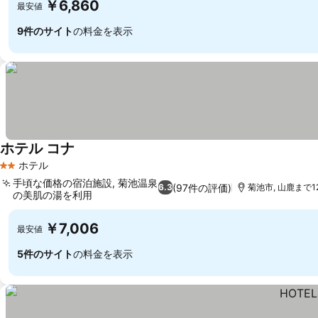
￥6,860
最安値
9件のサイト
の料金を表示
ホテル コナ
ホテル
2 ホテルのランク
手頃な価格の宿泊施設, 菊池温泉
(97件の評価)
6.3
菊池市, 山鹿まで12
の美肌の湯を利用
￥7,006
最安値
5件のサイト
の料金を表示