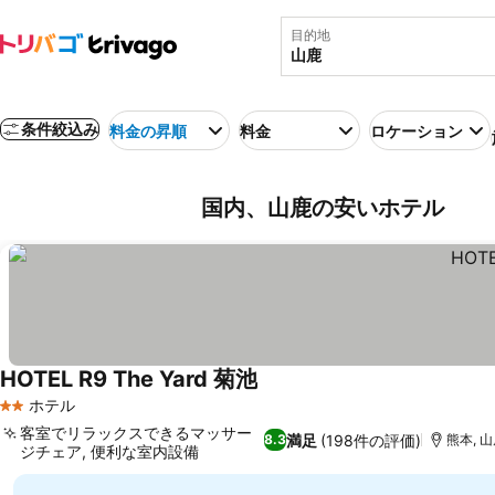
目的地
条件絞込み
料金の昇順
料金
ロケーション
国内、山鹿の安いホテル
HOTEL R9 The Yard 菊池
ホテル
2 ホテルのランク
客室でリラックスできるマッサー
満足
(198件の評価)
8.3
熊本, 山
ジチェア, 便利な室内設備