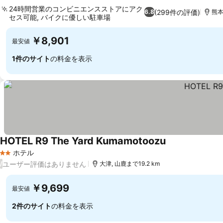
24時間営業のコンビニエンスストアにアク
(299件の評価)
6.8
熊本
セス可能, バイクに優しい駐車場
￥8,901
最安値
1件のサイト
の料金を表示
HOTEL R9 The Yard Kumamotoozu
ホテル
2 ホテルのランク
ユーザー評価はありません
/
大津, 山鹿まで19.2 km
￥9,699
最安値
2件のサイト
の料金を表示