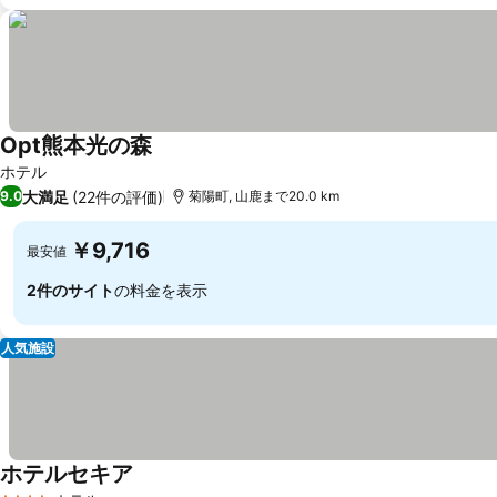
Opt熊本光の森
ホテル
大満足
(22件の評価)
9.0
菊陽町, 山鹿まで20.0 km
￥9,716
最安値
2件のサイト
の料金を表示
人気施設
ホテルセキア