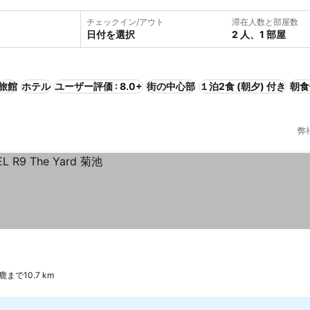
チェックイン/アウト
滞在人数と部屋数
日付を選択
2 人、1 部屋
旅館
ホテル
ユーザー評価 : 8.0+
街の中心部
１泊2食 (朝夕) 付き
朝食
弊
鹿まで10.7 km