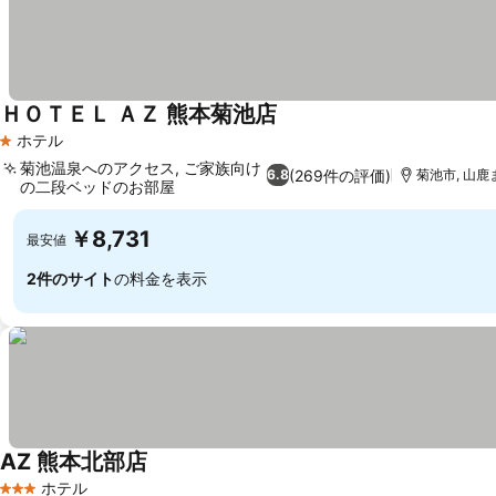
ＨＯＴＥＬ ＡＺ 熊本菊池店
ホテル
1 ホテルのランク
菊池温泉へのアクセス, ご家族向け
(269件の評価)
6.8
菊池市, 山鹿ま
の二段ベッドのお部屋
￥8,731
最安値
2件のサイト
の料金を表示
AZ 熊本北部店
ホテル
3 ホテルのランク