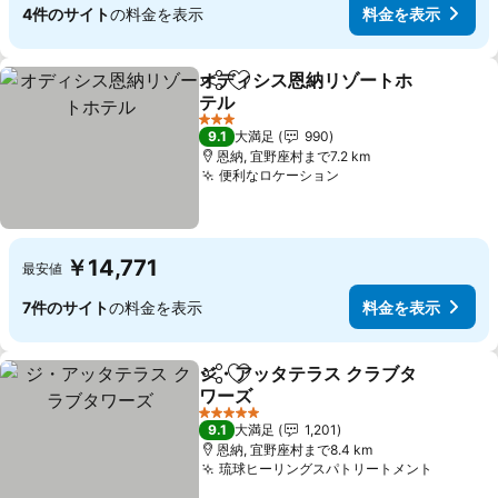
4件のサイト
の料金を表示
料金を表示
オディシス恩納リゾートホ
シェア
お気に入りに追加
テル
料金を表示
3 ホテルのランク
9.1
大満足
990
恩納, 宜野座村まで7.2 km
便利なロケーション
料金を表示
￥14,771
最安値
7件のサイト
の料金を表示
料金を表示
ジ・アッタテラス クラブタ
シェア
お気に入りに追加
ワーズ
料金を表示
5 ホテルのランク
9.1
大満足
1,201
恩納, 宜野座村まで8.4 km
琉球ヒーリングスパトリートメント
料金を