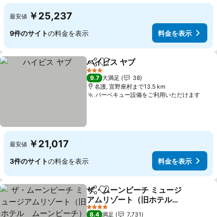
￥25,237
最安値
9件のサイト
の料金を表示
料金を表示
ハイビス ヤブ
シェア
お気に入りに追加
料金を表示
3 ホテルのランク
9.7
大満足
38
名護, 宜野座村まで13.5 km
バーベキュー設備をご利用いただけます
料金
￥21,017
最安値
3件のサイト
の料金を表示
料金を表示
ザ・ムーンビーチ ミュージ
シェア
お気に入りに追加
アムリゾート（旧ホテル
ムーンビーチ）
料金を表示
4 ホテルのランク
8.4
満足
7,731