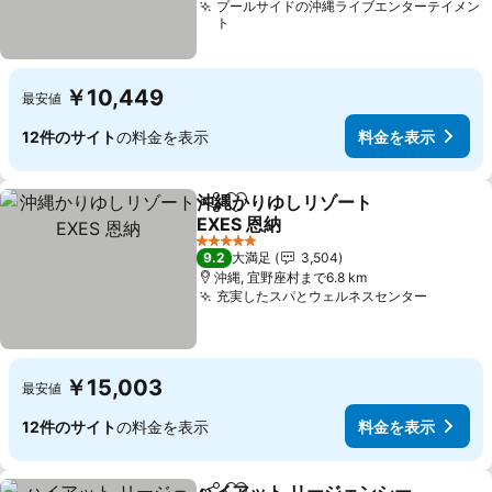
プールサイドの沖縄ライブエンターテイメン
ト
￥10,449
最安値
12件のサイト
の料金を表示
料金を表示
沖縄かりゆしリゾート
シェア
お気に入りに追加
EXES 恩納
料金を表示
5 ホテルのランク
9.2
大満足
3,504
沖縄, 宜野座村まで6.8 km
充実したスパとウェルネスセンター
料金を
￥15,003
最安値
12件のサイト
の料金を表示
料金を表示