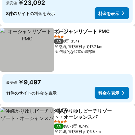
￥23,092
最安値
8件のサイト
の料金を表示
料金を表示
オーシャンリゾート PMC
シェア
お気に入りに追加
料
3 ホテルのランク
7.2
354
恩納, 宜野座村まで17.7 km
伝統的な和室の畳部屋
料金を表示
￥9,497
最安値
11件のサイト
の料金を表示
料金を表示
沖縄かりゆしビーチリゾー
シェア
お気に入りに追加
ト・オーシャンスパ
料金を表示
4 ホテルのランク
7.9
良い
8,749
沖縄, 宜野座村まで6.8 km