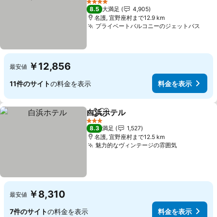
料金を表示
4 ホテルのランク
8.5
大満足
4,905
名護, 宜野座村まで12.9 km
プライベートバルコニーのジェットバス
料金
￥12,856
最安値
11件のサイト
の料金を表示
料金を表示
白浜ホテル
シェア
お気に入りに追加
料金を表示
3 ホテルのランク
8.3
満足
1,527
名護, 宜野座村まで12.5 km
魅力的なヴィンテージの雰囲気
料金を表示
￥8,310
最安値
7件のサイト
の料金を表示
料金を表示