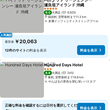
ハイアット リージェンシー
シェア
お気に入りに追加
瀬良垣アイランド 沖縄
料金を表示
5 ホテルのランク
9.0
大満足
6,925
国頭村, 宜野座村まで11.3 km
多層インフィニティスイミングプール
料金
人気施設
￥20,063
最安値
12件のサイト
の料金を表示
料金を表示
Hundred Days Hotel
シェア
お気に入りに追加
料金
3 ホテルのランク
8.8
大満足
245
東村, 宜野座村まで19.8 km
やんばるの景色を望む深いバスタブ
料金を
正確な料金を確認するには日付を選択してくだ
料金を表示