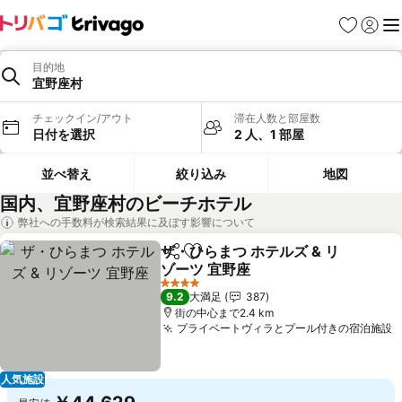
お気に入り
ログイ
メ
目的地
宜野座村
チェックイン/アウト
滞在人数と部屋数
日付を選択
2 人、1 部屋
並べ替え
絞り込み
地図
国内、宜野座村のビーチホテル
弊社への手数料が検索結果に及ぼす影響について
ザ・ひらまつ ホテルズ & リ
シェア
お気に入りに追加
ゾーツ 宜野座
料金を表示
4 ホテルのランク
9.2
大満足
387
街の中心まで2.4 km
プライベートヴィラとプール付きの宿泊施設
人気施設