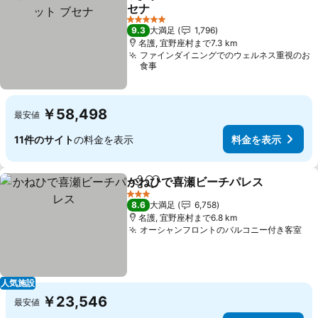
シェア
お気に入りに追加
セナ
料金を表示
5 ホテルのランク
9.3
大満足
1,796
名護, 宜野座村まで7.3 km
ファインダイニングでのウェルネス重視のお
食事
￥58,498
最安値
11件のサイト
の料金を表示
料金を表示
かねひで喜瀬ビーチパレス
シェア
お気に入りに追加
3 ホテルのランク
8.6
大満足
6,758
名護, 宜野座村まで6.8 km
オーシャンフロントのバルコニー付き客室
料
人気施設
￥23,546
最安値