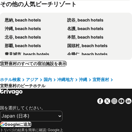
その他の人気ビーチリゾート
沖縄かりゆしリゾート EXES 恩納
オン ザ ビーチ ルー
ホテルみゆきビーチ
ザ・テラスクラブ アット ブセナ
恩納, beach hotels
読谷, beach hotels
白浜ホテル
オーシャンリゾート PMC
沖縄, beach hotels
名護, beach hotels
ジ・アッタテラス クラブタワーズ
かねひで喜瀬ビーチパレス
北谷, beach hotels
本部, beach hotels
オディシス恩納リゾートホテル
ハイドアウト オキナワ ウルマ
那覇, beach hotels
国頭村, beach hotels
ザ・ひらまつ ホテルズ & リゾーツ 宜野座
ハイビス ヤブ
豊見城市, beach hotels
今帰仁, beach hotels
Hundred Days Hotel
うるま, beach hotels
南城市, beach hotels
宜野座村のすべての宿泊施設を表示
宜野湾, beach hotels
東村, beach hotels
ホテル検索
アジア
国内
冲縄地方
沖縄
宜野座村
宜野座村のビーチホテル
Facebook
Twitter
Insta
Yo
国を選択してください。
Googleに追加
トリバゴの結果を簡単に確認: Google上