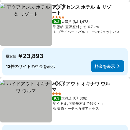
アクアセンス ホテル ＆ リゾ
シェア
お気に入りに追加
ート
料金を表示
4 ホテルのランク
9.2
大満足
1,473
恩納, 宜野座村まで16.7 km
プライベートバルコニーのジェットバス
料金
￥23,893
最安値
12件のサイト
の料金を表示
料金を表示
ハイドアウト オキナワ ウル
シェア
お気に入りに追加
マ
料金を表示
3 ホテルのランク
9.3
大満足
308
うるま, 宜野座村まで16.0 km
美原ビーチへ直接アクセス
料金を表示