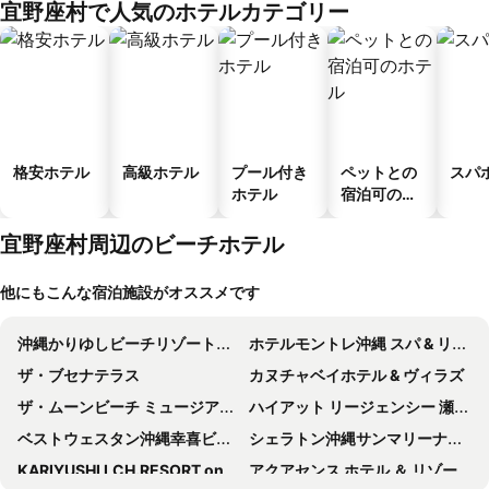
宜野座村で人気のホテルカテゴリー
ス
格安ホテル
高級ホテル
プール付き
ペットとの
スパ
ホテル
宿泊可のホ
テル
宜野座村周辺のビーチホテル
他にもこんな宿泊施設がオススメです
沖縄かりゆしビーチリゾート・オーシャンスパ
ホテルモントレ沖縄 スパ & リゾート
ザ・ブセナテラス
カヌチャベイホテル & ヴィラズ
ザ・ムーンビーチ ミュージアムリゾート（旧ホテル ムーンビーチ）
ハイアット リージェンシー 瀬良垣アイランド 沖縄
ベストウェスタン沖縄幸喜ビーチ
シェラトン沖縄サンマリーナリゾート
KARIYUSHI LCH.RESORT on The Beach
アクアセンス ホテル ＆ リゾート