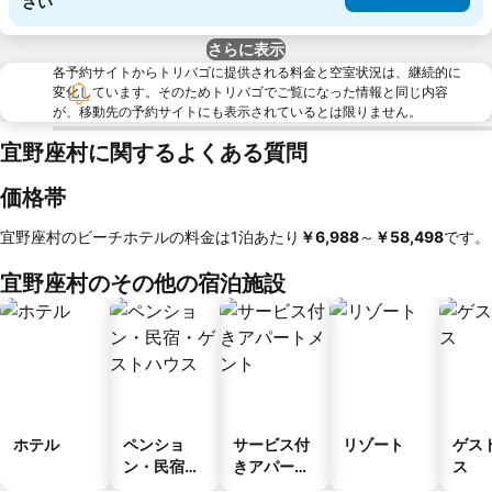
さい
さらに表示
各予約サイトからトリバゴに提供される料金と空室状況は、継続的に
変化しています。そのためトリバゴでご覧になった情報と同じ内容
が、移動先の予約サイトにも表示されているとは限りません。
宜野座村に関するよくある質問
価格帯
宜野座村のビーチホテルの料金は1泊あたり
‎￥6,988
～
‎￥58,498
です。
宜野座村のその他の宿泊施設
ホテル
ペンショ
サービス付
リゾート
ゲス
ン・民宿・
きアパート
ス
ゲストハウ
メント