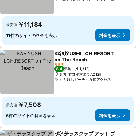
料金を
￥11,184
最安値
11件のサイト
の料金を表示
料金を表示
KARIYUSHI LCH.RESORT
シェア
お気に入りに追加
on The Beach
料金を表示
3 ホテルのランク
8.4
満足
1,312
名護, 宜野座村まで7.2 km
かりゆしビーチへ直接アクセス
料金を表示
￥7,508
最安値
6件のサイト
の料金を表示
料金を表示
ザ・テラスクラブ アット ブ