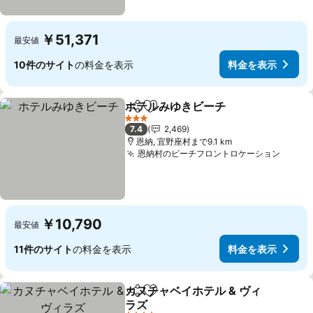
￥51,371
最安値
10件のサイト
の料金を表示
料金を表示
ホテルみゆきビーチ
シェア
お気に入りに追加
料金を
3 ホテルのランク
7.4
2,469
恩納, 宜野座村まで9.1 km
恩納村のビーチフロントロケーション
料金
￥10,790
最安値
11件のサイト
の料金を表示
料金を表示
カヌチャベイホテル & ヴィ
シェア
お気に入りに追加
ラズ