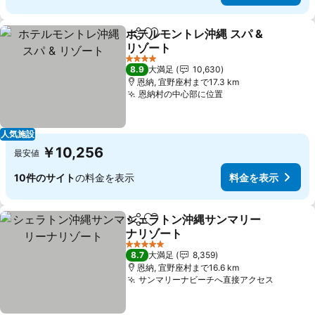
ホテルモントレ沖縄 スパ &
シェア
お気に入りに追加
リゾート
料金を表示
4 ホテルのランク
8.9
大満足
10,630
恩納, 宜野座村まで17.3 km
恩納村の中心部に位置
料金を表示
人気施設
￥10,256
最安値
10件のサイト
の料金を表示
料金を表示
シェラトン沖縄サンマリー
シェア
お気に入りに追加
ナリゾート
料金を表示
5 ホテルのランク
8.7
大満足
8,359
恩納, 宜野座村まで16.6 km
サンマリーナビーチへ直接アクセス
料金を