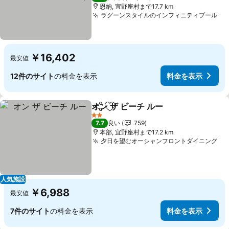
恩納, 宜野座村まで17.7 km
ラグーンスタイルのインフィニティプール
料
￥16,402
最安値
12件のサイト
の料金を表示
料金を表示
オン ザ ビーチ ルー
シェア
お気に入りに追加
料金を表
2 ホテルのランク
7.7
良い
759
本部, 宜野座村まで17.2 km
夕日を望むオーシャンフロントダイニング
料
人気施設
￥6,988
最安値
7件のサイト
の料金を表示
料金を表示