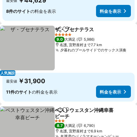
￥44,629
最安値
8件のサイト
の料金を表示
料金を表示
ザ・ブセナテラス
シェア
お気に入りに追加
料金を表
5 ホテルのランク
9.0
大満足
5,986
名護, 宜野座村まで7.7 km
夕暮れのプールサイドでのサックス演奏
料金
人気施設
￥31,900
最安値
11件のサイト
の料金を表示
料金を表示
ベストウェスタン沖縄幸喜
シェア
お気に入りに追加
ビーチ
料金を表示
3 ホテルのランク
8.7
大満足
6,790
名護, 宜野座村まで6.9 km
名護湾のパノラマオーシャンビュー