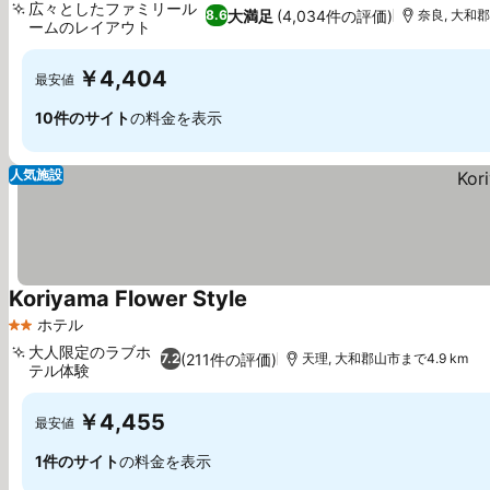
広々としたファミリール
大満足
(4,034件の評価)
8.6
奈良, 大和郡
ームのレイアウト
￥4,404
最安値
10件のサイト
の料金を表示
人気施設
Koriyama Flower Style
ホテル
2 ホテルのランク
大人限定のラブホ
(211件の評価)
7.2
天理, 大和郡山市まで4.9 km
テル体験
￥4,455
最安値
1件のサイト
の料金を表示