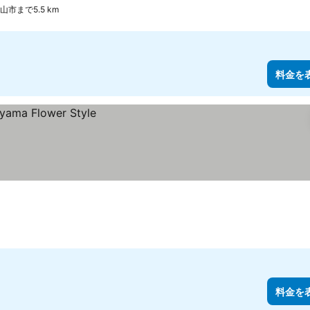
山市まで5.5 km
料金を
料金を