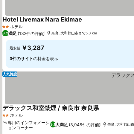
Hotel Livemax Nara Ekimae
ホテル
2 ホテルのランク
満足
(132件の評価)
8.2
奈良, 大和郡山市まで5.3 km
￥3,287
最安値
3件のサイト
の料金を表示
人気施設
デラックス和室禁煙 / 奈良市 奈良県
ホテル
2 ホテルのランク
専用のインフォメーシ
大満足
(3,948件の評価)
9.1
奈良, 大和郡山市
ョンコーナー