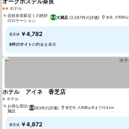
オークホステル奈良
ホテル
2 ホテルのランク
近鉄奈良駅近くの絶好
大満足
(3,587件の評価)
8.8
奈良, 大和郡山市
のロケーション
￥4,782
最安値
8件のサイト
の料金を表示
ホテル アイネ 香芝店
ホテル
1 ホテルのランク
お得な宿泊
(83件の評価)
6.8
香芝市, 大和郡山市まで12.8 km
施設
￥4,872
最安値