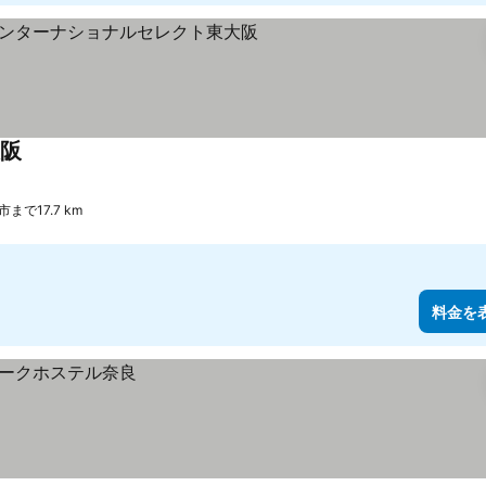
阪
まで17.7 km
料金を