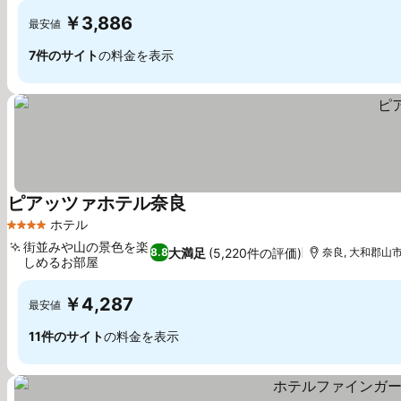
￥3,886
最安値
7件のサイト
の料金を表示
ピアッツァホテル奈良
ホテル
4 ホテルのランク
街並みや山の景色を楽
大満足
(5,220件の評価)
8.8
奈良, 大和郡山市
しめるお部屋
￥4,287
最安値
11件のサイト
の料金を表示