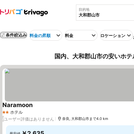
目的地
条件絞込み
料金の昇順
料金
ロケーション
国内、大和郡山市の安いホテ
Naramoon
ホテル
2 ホテルのランク
ユーザー評価はありません
/
奈良, 大和郡山市まで4.0 km
￥2,635
最安値