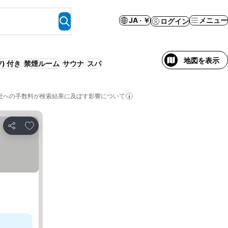
JA · ￥
メニュー
ログイン
地図を表示
) 付き
禁煙ルーム
サウナ
スパ
社への手数料が検索結果に及ぼす影響について
お気に入りに追加
シェア