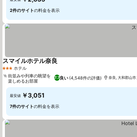
2件のサイト
の料金を表示
スマイルホテル奈良
ホテル
3 ホテルのランク
街並みや列車の眺望を
良い
(4,548件の評価)
7.7
奈良, 大和郡山市ま
楽しめるお部屋
￥3,051
最安値
7件のサイト
の料金を表示