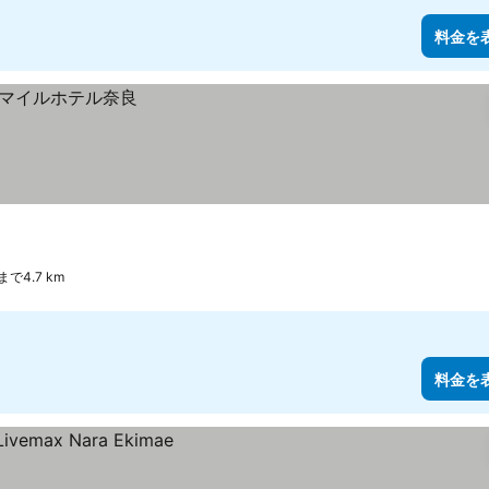
料金を
で4.7 km
料金を