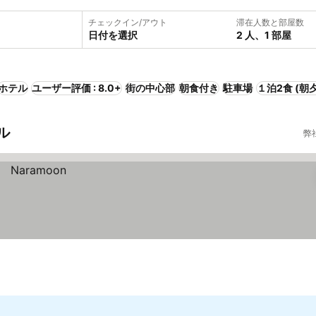
チェックイン/アウト
滞在人数と部屋数
日付を選択
2 人、1 部屋
ホテル
ユーザー評価 : 8.0+
街の中心部
朝食付き
駐車場
１泊2食 (朝夕
ル
弊