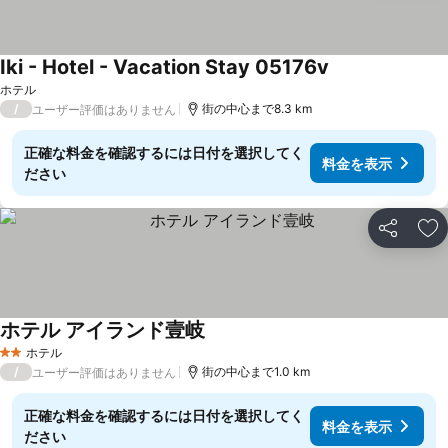
Iki - Hotel - Vacation Stay 05176v
料金を表示
ホテル
/
街の中心まで8.3 km
ユーザー評価はありません
正確な料金を確認するには日付を選択してく
料金を表示
ださい
シェア
お
ホテル アイランド壹岐
料金を表示
ホテル
2 ホテルのランク
/
街の中心まで1.0 km
ユーザー評価はありません
正確な料金を確認するには日付を選択してく
料金を表示
ださい