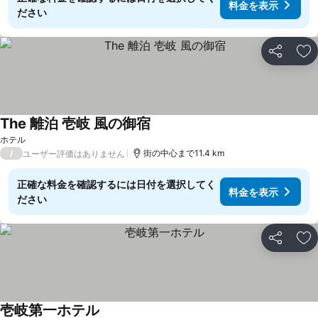
料金を表示
ださい
シェア
お
The 離泊 壱岐 風の御宿
料金を表示
ホテル
/
街の中心まで11.4 km
ユーザー評価はありません
正確な料金を確認するには日付を選択してく
料金を表示
ださい
シェア
お
壱岐第一ホテル