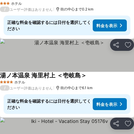
料金を表示
ホテル
3 ホテルのランク
/
街の中心まで0.2 km
ユーザー評価はありません
正確な料金を確認するには日付を選択してく
料金を表示
ださい
シェア
お
湯ノ本温泉 海里村上 ＜壱岐島＞
料金を表示
ホテル
4 ホテルのランク
/
街の中心まで6.1 km
ユーザー評価はありません
正確な料金を確認するには日付を選択してく
料金を表示
ださい
シェア
お