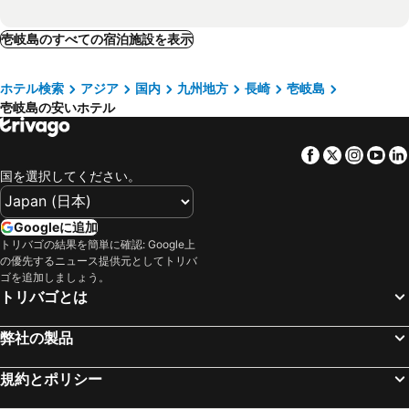
壱岐島のすべての宿泊施設を表示
ホテル検索
アジア
国内
九州地方
長崎
壱岐島
壱岐島の安いホテル
Facebook
Twitter
Insta
Yo
国を選択してください。
Googleに追加
トリバゴの結果を簡単に確認: Google上
の優先するニュース提供元としてトリバ
ゴを追加しましょう。
トリバゴとは
弊社の製品
規約とポリシー