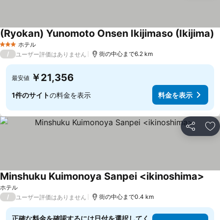
(Ryokan) Yunomoto Onsen Ikijimaso (Ikijima)
ホテル
3 ホテルのランク
/
街の中心まで6.2 km
ユーザー評価はありません
￥21,356
最安値
1件のサイト
の料金を表示
料金を表示
シェア
お
Minshuku Kuimonoya Sanpei <ikinoshima>
料金
ホテル
/
街の中心まで0.4 km
ユーザー評価はありません
正確な料金を確認するには日付を選択してく