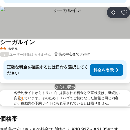
シェア
お
シーガルイン
料金を表示
ホテル
2 ホテルのランク
/
街の中心まで8.9 km
ユーザー評価はありません
正確な料金を確認するには日付を選択してく
料金を表示
ださい
さらに表示
各予約サイトからトリバゴに提供される料金と空室状況は、継続的に
変化しています。そのためトリバゴでご覧になった情報と同じ内容
が、移動先の予約サイトにも表示されているとは限りません。
価格帯
壱岐島の安いホテルの料金は1泊あたり
‎￥10,927
～
‎￥21,356
です。