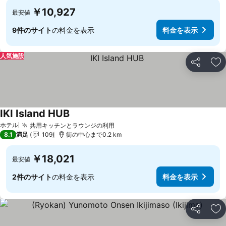
￥10,927
最安値
9件のサイト
の料金を表示
料金を表示
人気施設
シェア
お
IKI Island HUB
料金を表示
ホテル
共用キッチンとラウンジの利用
料金を表示
8.1
満足
109
街の中心まで0.2 km
￥18,021
最安値
2件のサイト
の料金を表示
料金を表示
シェア
お