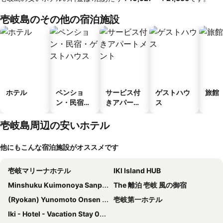
壱岐島のその他の宿泊施設
ホテル
ペンショ
サービス付
ゲストハウ
旅館
ン・民宿・
きアパート
ス
ゲストハウ
メント
ス
壱岐島周辺の安いホテル
他にもこんな宿泊施設がオススメです
壱岐マリーナホテル
IKI Island HUB
Minshuku Kuimonoya Sanpei <ikinoshima>
The 離泊 壱岐 風の御宿
(Ryokan) Yunomoto Onsen Ikijimaso (Ikijima)
壱岐第一ホテル
Iki - Hotel - Vacation Stay 05176v