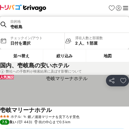
お気に入り
ログイ
メ
目的地
壱岐島
チェックイン/アウト
滞在人数と部屋数
日付を選択
2 人、1 部屋
並べ替え
絞り込み
地図
国内、壱岐島の安いホテル
弊社への手数料が検索結果に及ぼす影響について
人気施設
シェア
お
壱岐マリーナホテル
料金を表示
ホテル
郷ノ浦港マリーナを見下ろす景色
料金を表示
3 ホテルのランク
7.5
良い
443
街の中心まで0.5 km