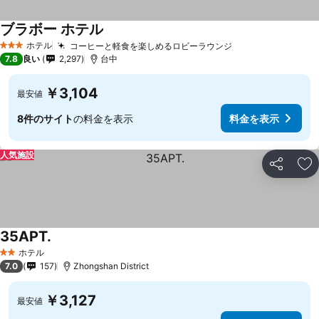
ブラボー ホテル
料金を表示
ホテル
コーヒーと軽食を楽しめるロビーラウンジ
料金を表示
3 ホテルのランク
7.8
良い
2,297
台中
￥3,104
最安値
8件のサイト
の料金を表示
料金を表示
人気施設
シェア
お
35APT.
料金を表示
ホテル
2 ホテルのランク
7.0
157
Zhongshan District
￥3,127
最安値