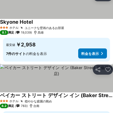
Skyone Hotel
料金を表示
ホテル
ユニークな壁画のあるお部屋
料金を表示
3 ホテルのランク
8.1
満足
19,039
高雄
￥2,958
最安値
7件のサイト
の料金を表示
料金を表示
シェア
お
ベイカー ストリート デザイン イン (Baker Street 英倫風旅店)
料金を表示
ホテル
穏やかな庭園の眺め
料金を表示
3 ホテルのランク
8.2
満足
783
台南