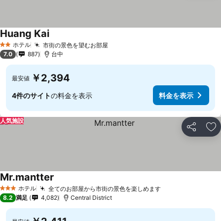
Huang Kai
料金を表示
ホテル
市街の景色を望むお部屋
料金を表示
2 ホテルのランク
7.0
887
台中
￥2,394
最安値
4件のサイト
の料金を表示
料金を表示
人気施設
シェア
お
Mr.mantter
料金を表示
ホテル
全てのお部屋から市街の景色を楽しめます
料金を表示
3 ホテルのランク
8.2
満足
4,082
Central District