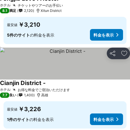
料金を表示
ホテル
チケットやツアーのお手伝い
料金を表示
8.1
満足
2,120
Xitun District
￥3,210
最安値
5件のサイト
の料金を表示
料金を表示
シェア
お
Cianjin District -
料金を表示
ホテル
お得な料金でご宿泊いただけます
料金を表示
7.7
良い
1,400
高雄
￥3,226
最安値
1件のサイト
の料金を表示
料金を表示