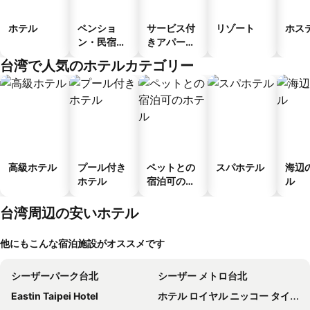
ホテル
ペンショ
サービス付
リゾート
ホス
ン・民宿・
きアパート
ゲストハウ
メント
台湾で人気のホテルカテゴリー
ス
高級ホテル
プール付き
ペットとの
スパホテル
海辺
ホテル
宿泊可のホ
ル
テル
台湾周辺の安いホテル
他にもこんな宿泊施設がオススメです
シーザーパーク台北
シーザー メトロ台北
Eastin Taipei Hotel
ホテル ロイヤル ニッコー タイペイ (老爺大酒店)