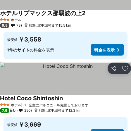
ホテルリブマックス那覇波の上2
ホテル
3 ホテルのランク
6.8
73
那覇, 北中城村まで15.5 km
￥3,558
最安値
1件のサイト
の料金を表示
料金を表示
シェア
お
Hotel Coco Shintoshin
ホテル
全室にバルコニーを完備しております
3 ホテルのランク
7.6
良い
250
那覇, 北中城村まで12.3 km
￥3,669
最安値