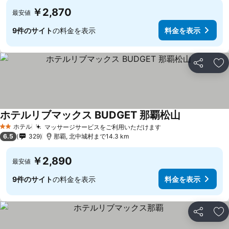
￥2,870
最安値
9件のサイト
の料金を表示
料金を表示
シェア
お
ホテルリブマックス BUDGET 那覇松山
ホテル
マッサージサービスをご利用いただけます
2 ホテルのランク
6.5
329
那覇, 北中城村まで14.3 km
￥2,890
最安値
9件のサイト
の料金を表示
料金を表示
シェア
お