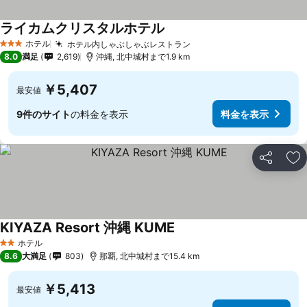
ライカムクリスタルホテル
ホテル
ホテル内しゃぶしゃぶレストラン
3 ホテルのランク
8.0
満足
2,619
沖縄, 北中城村まで1.9 km
￥5,407
最安値
9件のサイト
の料金を表示
料金を表示
シェア
お
KIYAZA Resort 沖縄 KUME
ホテル
2 ホテルのランク
8.6
大満足
803
那覇, 北中城村まで15.4 km
￥5,413
最安値