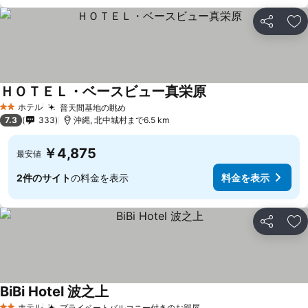
シェア
お
ＨＯＴＥＬ・ベースビュー真栄原
ホテル
普天間基地の眺め
2 ホテルのランク
7.3
333
沖縄, 北中城村まで6.5 km
￥4,875
最安値
2件のサイト
の料金を表示
料金を表示
シェア
お
BiBi Hotel 波之上
ホテル
プライベートバルコニー付きのお部屋