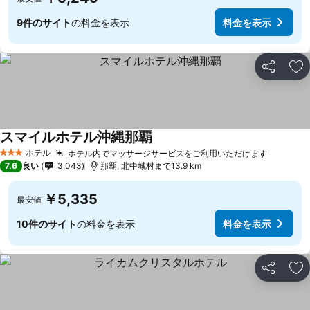
9件のサイト
の料金を表示
料金を表示
シェア
お
スマイルホテル沖縄那覇
ホテル
ホテル内でマッサージサービスをご利用いただけます
3 ホテルのランク
7.6
良い
3,043
那覇, 北中城村まで13.9 km
￥5,335
最安値
10件のサイト
の料金を表示
料金を表示
シェア
お