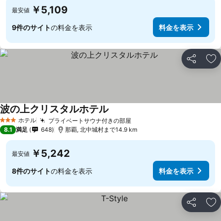
￥5,109
最安値
9件のサイト
の料金を表示
料金を表示
シェア
お
波の上クリスタルホテル
ホテル
プライベートサウナ付きの部屋
3 ホテルのランク
8.1
満足
648
那覇, 北中城村まで14.9 km
￥5,242
最安値
8件のサイト
の料金を表示
料金を表示
シェア
お