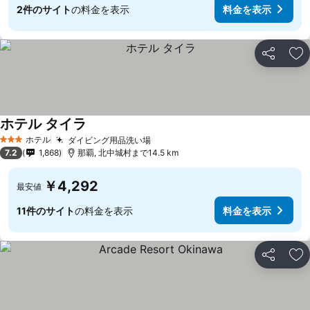
2件のサイト
の料金を表示
料金を表示
シェア
お
ホテル タイラ
ホテル
ダイビング用品洗い場
3 ホテルのランク
7.2
1,868
那覇, 北中城村まで14.5 km
￥4,292
最安値
11件のサイト
の料金を表示
料金を表示
シェア
お