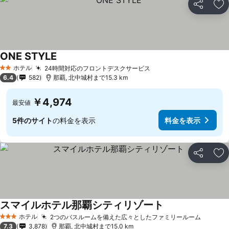
シェア
お
ONE STYLE
ホテル
24時間対応のフロントデスクサービス
2 ホテルのランク
6.4
582
那覇, 北中城村まで15.3 km
￥4,974
最安値
5件のサイト
の料金を表示
料金を表示
シェア
お
スマイルホテル那覇シティリゾート
ホテル
2つのバスルームを備えた広々としたファミリールーム
3 ホテルのランク
7.3
3,878
那覇, 北中城村まで15.0 km