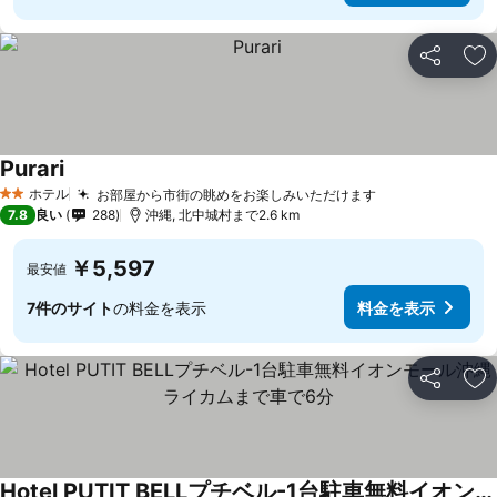
シェア
お
Purari
ホテル
お部屋から市街の眺めをお楽しみいただけます
2 ホテルのランク
7.8
良い
288
沖縄, 北中城村まで2.6 km
￥5,597
最安値
7件のサイト
の料金を表示
料金を表示
シェア
お
Hotel PUTIT BELLプチベル-1台駐車無料イオンモール沖縄ライカムまで車で6分