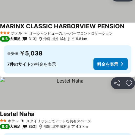
MARINX CLASSIC HARBORVIEW PENSION
ホテル
オーシャンビューのハーバーフロントロケーション
3 ホテルのランク
8.6
大満足
313
沖縄, 北中城村まで19.8 km
￥5,038
最安値
7件のサイト
の料金を表示
料金を表示
シェア
お
Lestel Naha
ホテル
スタイリッシュでアートな共有スペース
2 ホテルのランク
8.6
大満足
853
那覇, 北中城村まで14.3 km