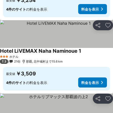
￥3,254
最安値
4件のサイト
の料金を表示
料金を表示
シェア
お
Hotel LiVEMAX Naha Naminoue 1
ホテル
3 ホテルのランク
7.3
216
那覇, 北中城村まで15.6 km
￥3,509
最安値
4件のサイト
の料金を表示
料金を表示
シェア
お