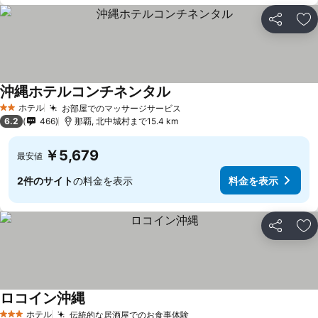
シェア
お
沖縄ホテルコンチネンタル
ホテル
お部屋でのマッサージサービス
2 ホテルのランク
6.2
466
那覇, 北中城村まで15.4 km
￥5,679
最安値
2件のサイト
の料金を表示
料金を表示
シェア
お
ロコイン沖縄
ホテル
伝統的な居酒屋でのお食事体験