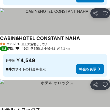
シェア
お
CABIN&HOTEL CONSTANT NAHA
ホテル
屋上大浴場とサウナ
2 ホテルのランク
8.1
満足
1,160
那覇, 北中城村まで14.3 km
￥4,549
最安値
8件のサイト
の料金を表示
料金を表示
シェア
お
ホテル オロックス