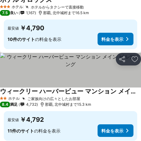
ホテル
ホテルからタクシーで直接移動
3 ホテルのランク
7.5
良い
1,167
那覇, 北中城村まで16.5 km
￥4,790
最安値
10件のサイト
の料金を表示
料金を表示
シェア
お
ウィークリー ハーバービュー マンション メイン ビルディング
ホテル
ご家族向けの広々としたお部屋
2 ホテルのランク
8.4
満足
4,732
那覇, 北中城村まで15.3 km
￥4,792
最安値
11件のサイト
の料金を表示
料金を表示