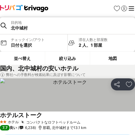
お気に入り
ログイ
メ
目的地
北中城村
チェックイン/アウト
滞在人数と部屋数
日付を選択
2 人、1 部屋
並べ替え
絞り込み
地図
国内、北中城村の安いホテル
弊社への手数料が検索結果に及ぼす影響について
シェア
お
ホテルストーク
ホテル
コンパクトなロフトベッドルーム
2 ホテルのランク
7.7
良い
6,238
那覇, 北中城村まで13.1 km