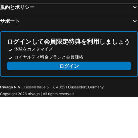
規約とポリシー
ホテルリブマックス那覇
ホテル ルートイン 那覇泊港
ノボテル沖縄那覇
レフ沖縄アリーナ by ベッセルホテルズ
サポート
ホテルグランビュー沖縄
リッチモンドホテル那覇久茂地
沖縄プリンスホテル オーシャンビューぎのわん
東横INN那覇旭橋駅前
ログインして会員限定特典を利用しましょう
ホテルアクアチッタナハ
ホテルパームロイヤル Naha
体験をカスタマイズ
アルモントホテル那覇県庁前
ハイアット リージェンシー那覇 沖縄
ロイヤルティ料金プランと会員価格
ホテルパークスタジアム那覇
アパホテル 那覇
ログイン
EMウェルネス 暮らしの発酵ライフスタイルリゾート
スパイス モーテル オキナワ
KAI Okinawa
Free Rental Car included! - Sunstone Residence 2F
trivago N.V.
, Kesselstraße 5 – 7, 40221 Düsseldorf, Germany
KAI Rycom - Vacation STAY 70667v
Hotel PUTIT BELL - Vacation STAY 57162v
Copyright 2026 trivago | All rights reserved.
Ｐｕｒａｒｉ - Vacation STAY 81759v
Purari
HOTEL 紅 - BIN -
ホテルパシフィックビュー
クラウンホテル沖縄アネックス
ヒヤグン ラナイ リゾート
HOTEL Gran Arenaホテルグランアリーナ
オイレ バイ ディーエスエイチ リゾーツ
Music Hotel Koza by Coldio Premium
ビーチフロントタワーミハマ by DSH