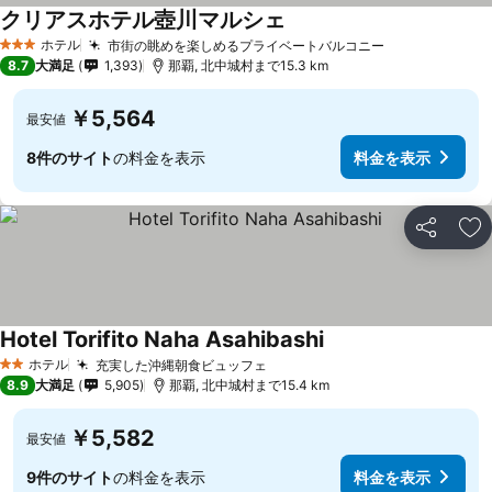
クリアスホテル壺川マルシェ
ホテル
市街の眺めを楽しめるプライベートバルコニー
3 ホテルのランク
8.7
大満足
1,393
那覇, 北中城村まで15.3 km
￥5,564
最安値
8件のサイト
の料金を表示
料金を表示
シェア
お
Hotel Torifito Naha Asahibashi
ホテル
充実した沖縄朝食ビュッフェ
2 ホテルのランク
8.9
大満足
5,905
那覇, 北中城村まで15.4 km
￥5,582
最安値
9件のサイト
の料金を表示
料金を表示