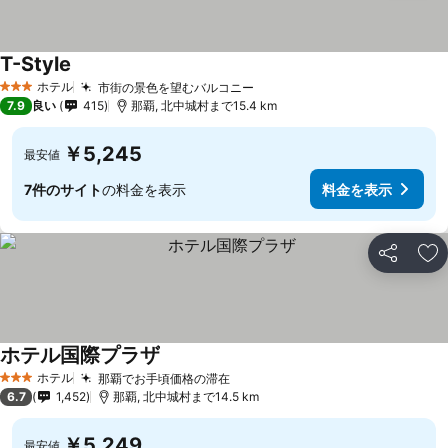
T-Style
ホテル
市街の景色を望むバルコニー
3 ホテルのランク
7.9
良い
415
那覇, 北中城村まで15.4 km
￥5,245
最安値
7件のサイト
の料金を表示
料金を表示
シェア
お
ホテル国際プラザ
ホテル
那覇でお手頃価格の滞在
3 ホテルのランク
6.7
1,452
那覇, 北中城村まで14.5 km
￥5,249
最安値