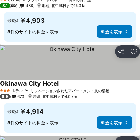
2 ホテルのランク
8.1
満足
430
那覇, 北中城村まで15.3 km
￥4,903
最安値
8件のサイト
の料金を表示
料金を表示
シェア
お
Okinawa City Hotel
ホテル
リノベーションされたアパートメント風の部屋
3 ホテルのランク
6.9
673
沖縄, 北中城村まで4.0 km
￥4,914
最安値
8件のサイト
の料金を表示
料金を表示