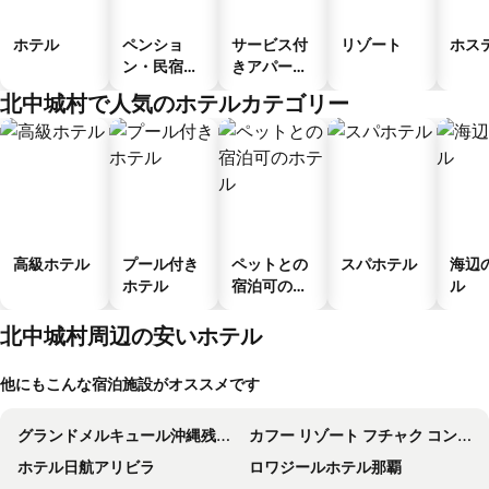
ホテル
ペンショ
サービス付
リゾート
ホス
ン・民宿・
きアパート
ゲストハウ
メント
北中城村で人気のホテルカテゴリー
ス
高級ホテル
プール付き
ペットとの
スパホテル
海辺
ホテル
宿泊可のホ
ル
テル
北中城村周辺の安いホテル
他にもこんな宿泊施設がオススメです
グランドメルキュール沖縄残波岬リゾート
カフー リゾート フチャク コンド・ホテル
ホテル日航アリビラ
ロワジールホテル那覇