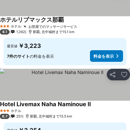
ホテルリブマックス那覇
ホテル
お部屋でのマッサージサービス
3 ホテルのランク
6.1
1,362
那覇, 北中城村まで15.1 km
￥3,223
最安値
7件のサイト
の料金を表示
料金を表示
シェア
お
Hotel Livemax Naha Naminoue Ⅱ
ホテル
3 ホテルのランク
6.7
251
那覇, 北中城村まで15.5 km