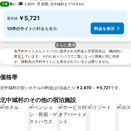
3 ホテルのランク
7.9
良い
3,961
那覇, 北中城村まで14.6 km
￥5,721
最安値
10件のサイト
の料金を表示
料金を表示
さらに表示
各予約サイトからトリバゴに提供される料金と空室状況は、継続的に
変化しています。そのためトリバゴでご覧になった情報と同じ内容
が、移動先の予約サイトにも表示されているとは限りません。
価格帯
北中城村の安いホテルの料金は1泊あたり
‎￥2,870
～
‎￥5,721
です。
北中城村のその他の宿泊施設