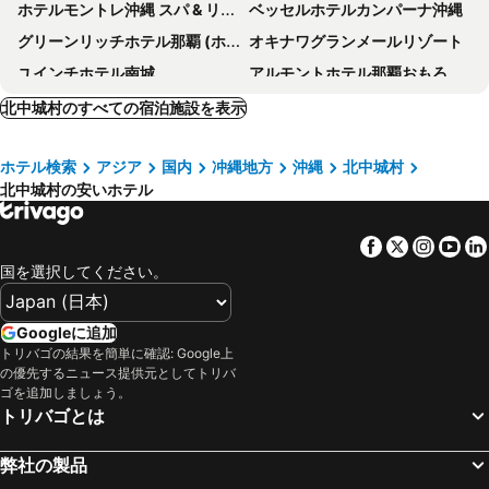
ホテルモントレ沖縄 スパ & リゾート
ベッセルホテルカンパーナ沖縄
グリーンリッチホテル那覇 (ホテル&キャビン)
オキナワグランメールリゾート
ユインチホテル南城
アルモントホテル那覇おもろまち
ヒューイットリゾート那覇
ホテル アザット 那覇
北中城村のすべての宿泊施設を表示
OMO5 沖縄那覇 by 星野リゾート
ラ・ジェント・ホテル 沖縄北谷
ホテル検索
アジア
国内
冲縄地方
沖縄
北中城村
ホテル Jal シティ那覇
ザ・ビーチタワー沖縄
北中城村の安いホテル
ザ・ムーンビーチ ミュージアムリゾート（旧ホテル ムーンビーチ）
レクー沖縄北谷スパ＆リゾート
アベストcube那覇国際通り
パシフィック ホテル沖縄
Facebook
Twitter
Insta
Yo
沖縄ナハナ ホテル＆スパ
ホテル・アンドルームス那覇ポート
国を選択してください。
CABIN&HOTEL CONSTANT NAHA
ダイワロイネットホテル那覇国際通り
ライカムクリスタルホテル
スマイルホテル那覇シティリゾート
Googleに追加
トリバゴの結果を簡単に確認: Google上
ダイワロイネットホテル那覇おもろまち
ワイズキャビン & ホテル那覇国際通り
の優先するニュース提供元としてトリバ
ロコイン沖縄
HOTEL SANSUI NAHA 琉球温泉 波之上の湯
ゴを追加しましょう。
トリバゴとは
Okinawa Harborview Hotel
ホテルグレイスリー那覇
グランドキャビンホテル那覇小禄
メルキュール沖縄那覇
弊社の製品
那覇ビーチサイドホテル
ホテルアベスト那覇国際通り