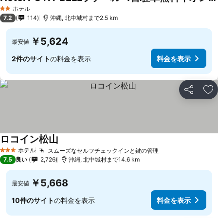
ホテル
2 ホテルのランク
7.2
114
沖縄, 北中城村まで2.5 km
￥5,624
最安値
2件のサイト
の料金を表示
料金を表示
シェア
お
ロコイン松山
ホテル
スムーズなセルフチェックインと鍵の管理
3 ホテルのランク
7.5
良い
2,726
沖縄, 北中城村まで14.6 km
￥5,668
最安値
10件のサイト
の料金を表示
料金を表示