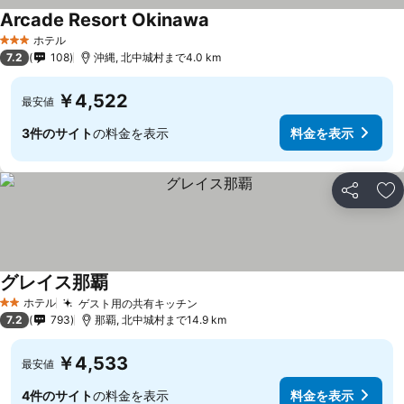
Arcade Resort Okinawa
ホテル
3 ホテルのランク
7.2
108
沖縄, 北中城村まで4.0 km
￥4,522
最安値
3件のサイト
の料金を表示
料金を表示
シェア
お
グレイス那覇
ホテル
ゲスト用の共有キッチン
2 ホテルのランク
7.2
793
那覇, 北中城村まで14.9 km
￥4,533
最安値
4件のサイト
の料金を表示
料金を表示