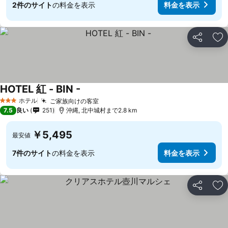
2件のサイト
の料金を表示
料金を表示
シェア
お
HOTEL 紅 - BIN -
ホテル
ご家族向けの客室
3 ホテルのランク
7.5
良い
251
沖縄, 北中城村まで2.8 km
￥5,495
最安値
7件のサイト
の料金を表示
料金を表示
シェア
お