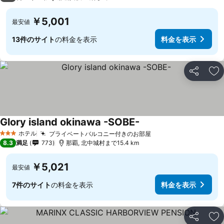
￥5,001
最安値
13件のサイト
の料金を表示
料金を表示
シェア
お
Glory island okinawa -SOBE-
ホテル
プライベートバルコニー付きのお部屋
3 ホテルのランク
8.3
満足
773
那覇, 北中城村まで15.4 km
￥5,021
最安値
7件のサイト
の料金を表示
料金を表示
シェア
お