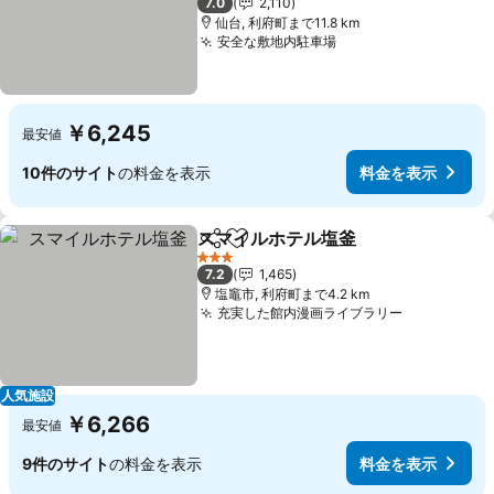
7.0
2,110
仙台, 利府町まで11.8 km
安全な敷地内駐車場
￥6,245
最安値
10件のサイト
の料金を表示
料金を表示
スマイルホテル塩釜
シェア
お気に入りに追加
3 ホテルのランク
7.2
1,465
塩竈市, 利府町まで4.2 km
充実した館内漫画ライブラリー
人気施設
￥6,266
最安値
9件のサイト
の料金を表示
料金を表示