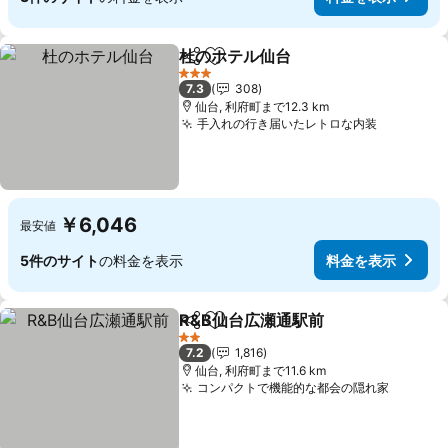
杜のホテル仙台
シェア
お気に入りに追加
3 ホテルのランク
7.3
308
仙台, 利府町まで12.3 km
手入れの行き届いたレトロな内装
￥6,046
最安値
5件のサイト
の料金を表示
料金を表示
R&B仙台広瀬通駅前
シェア
お気に入りに追加
2 ホテルのランク
7.2
1,816
仙台, 利府町まで11.6 km
コンパクトで機能的な都会の隠れ家