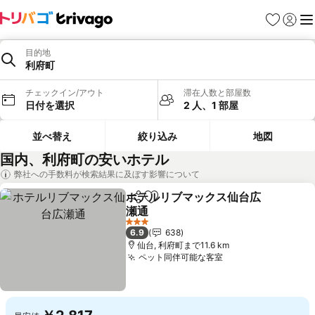
お気に入り
ログイ
メ
目的地
利府町
チェックイン/アウト
滞在人数と部屋数
日付を選択
2 人、1 部屋
並べ替え
絞り込み
地図
国内、利府町の安いホテル
弊社への手数料が検索結果に及ぼす影響について
ホテルリブマックス仙台広
シェア
お気に入りに追加
瀬通
3 ホテルのランク
6.9
638
仙台, 利府町まで11.6 km
ペット同伴可能な客室