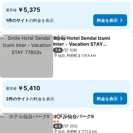
￥5,375
最安値
1件のサイト
の料金を表示
料金を表示
Smile Hotel Sendai Izumi
シェア
お気に入りに追加
Inter - Vacation STAY
77803v
7.4
528
仙台, 利府町まで9.4 km
￥5,410
最安値
2件のサイト
の料金を表示
料金を表示
ホテル仙台パークⅡ
シェア
お気に入りに追加
2 ホテルのランク
6.5
253
仙台, 利府町まで11.0 km