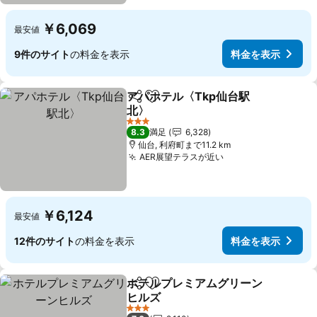
￥6,069
最安値
9件のサイト
の料金を表示
料金を表示
アパホテル〈Tkp仙台駅
シェア
お気に入りに追加
北〉
3 ホテルのランク
8.3
満足
6,328
仙台, 利府町まで11.2 km
AER展望テラスが近い
￥6,124
最安値
12件のサイト
の料金を表示
料金を表示
ホテルプレミアムグリーン
シェア
お気に入りに追加
ヒルズ
3 ホテルのランク