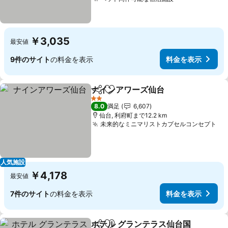
￥3,035
最安値
9件のサイト
の料金を表示
料金を表示
ナインアワーズ仙台
シェア
お気に入りに追加
2 ホテルのランク
8.0
満足
6,607
仙台, 利府町まで12.2 km
未来的なミニマリストカプセルコンセプト
人気施設
￥4,178
最安値
7件のサイト
の料金を表示
料金を表示
ホテル グランテラス仙台国