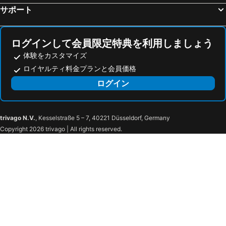
ホテル グリーン マーク
コンフォートホテル仙台西口
サポート
R&B仙台広瀬通駅前
コンフォートホテル仙台東口
バリュー ザ ホテル仙台名取
ホテルグリーンライン
ログインして会員限定特典を利用しましょう
KOKO HOTEL 仙台勾当台公園
リッチモンドホテルプレミア仙台駅前
体験をカスタマイズ
江陽グランドホテル
ホテルグリーンセレク
ロイヤルティ料金プランと会員価格
ホテルプレミアムグリーンプラス
ホテルルートイン多賀城駅東
ログイン
Hotel Route Inn Rifu
HOTEL Miz
HOTEL MUSEE Rifu -Adult Only-
Sawaoto Onsen Uchimi Ryokan
trivago N.V.
, Kesselstraße 5 – 7, 40221 Düsseldorf, Germany
Ｔａｂｉｓｔ ホテル塩釜&松島
ホテルグランドパレス塩釜
Copyright 2026 trivago | All rights reserved.
Smile Hotel Shiogama - Vacation STAY 84733v
Smile Hotel Shiogama - Vacation STAY 84466v
Smile Hotel Shiogama - Vacation STAY 84481v
Nonsmoking Single Room only Smile Value Stay / Shiogama Miyagi
Hotel Livemax Tagajo
ホテルルートイン仙台港北インター
Smile Hotel Sendai Tagajyo - Vacation Stay 05421v
スマイルホテル仙台多賀城
ホテルキャッスルプラザ多賀城
Binchotan no Yu Onoya Hotel
小野屋ホテル
HOTEL LUNA SUTELLA
ホテルセントラル仙台
Super Hotel Premier Sendai Kokubuncho Tennenonsen