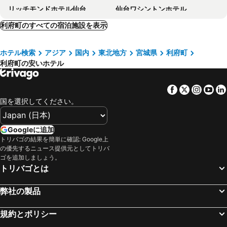
リッチモンドホテル仙台
仙台ワシントンホテル
アパホテル〈Tkp仙台駅北〉
三井ガーデンホテル仙台
利府町のすべての宿泊施設を表示
ナインアワーズ仙台
仙台ヒルズホテル
ホテル検索
アジア
国内
東北地方
宮城県
利府町
ホテルメトロポリタン仙台イースト
ホテルリブマックス仙台広瀬通
利府町の安いホテル
天然温泉 海神ノ湯 ドーミーインExpress仙台シーサイド
ホテルモントレ仙台
ホテルビスタ仙台
スマイルホテル塩釜
Facebook
Twitter
Insta
Yo
ホテル定禅寺
ホテルクラウンヒルズ仙台青葉通り
国を選択してください。
ホテルメイフラワー仙台
ホテルパールシティ仙台
ザ・ワンファイブ仙台
ホテルリブマックス仙台青葉台
Googleに追加
トリバゴの結果を簡単に確認: Google上
KOKO HOTEL 仙台駅前 South
ホテル京阪仙台
の優先するニュース提供元としてトリバ
天然温泉 青葉の湯 ドーミーイン仙台 Annex
ホテルグリーンパーク
ゴを追加しましょう。
トリバゴとは
ホテルグランバッハ仙台
スマイルホテル仙台国分町
ホテル グリーン パレス
天然温泉 萩の湯 ドーミーイン仙台駅前
弊社の製品
ホテルグリーンシティ
松島センチュリーホテル
規約とポリシー
Capsule Hotel Topos Sendai Station Nishiguchi
アルモントホテル仙台