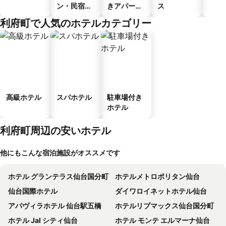
ン・民宿・
きアパート
ス
ゲストハウ
メント
利府町で人気のホテルカテゴリー
ス
高級ホテル
スパホテル
駐車場付き
ホテル
利府町周辺の安いホテル
他にもこんな宿泊施設がオススメです
ホテル グランテラス仙台国分町
ホテルメトロポリタン仙台
仙台国際ホテル
ダイワロイネットホテル仙台
アパヴィラホテル 仙台駅五橋
ホテルリブマックス仙台国分町
ホテル Jal シティ仙台
ホテル モンテ エルマーナ仙台