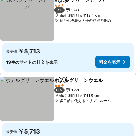
ホテル グリーンアーバ
シェア
お気に入りに追加
3 ホテルのランク
7.1
974
仙台, 利府町まで12.4 km
仙台七夕花火大会の絶好の眺め
￥5,713
最安値
13件のサイト
の料金を表示
料金を表示
ホテルグリーンウエル
シェア
お気に入りに追加
3 ホテルのランク
6.5
1,770
仙台, 利府町まで11.8 km
多目的に使えるトリプルルーム
￥5,713
最安値