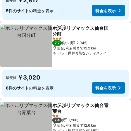
￥2,817
最安値
5件のサイト
の料金を表示
料金を表示
ホテルリブマックス仙台国
シェア
お気に入りに追加
分町
3 ホテルのランク
7.7
良い
2,045
仙台, 利府町まで12.2 km
ペット同伴可能なシティステイ
￥3,020
最安値
8件のサイト
の料金を表示
料金を表示
ホテルリブマックス仙台青
シェア
お気に入りに追加
葉台
2 ホテルのランク
7.4
1,286
仙台, 利府町まで12.6 km
ペット同伴可能な宿泊施設