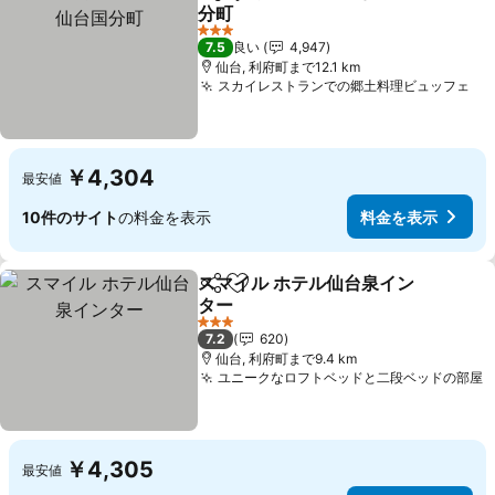
シェア
お気に入りに追加
分町
3 ホテルのランク
7.5
良い
4,947
仙台, 利府町まで12.1 km
スカイレストランでの郷土料理ビュッフェ
￥4,304
最安値
10件のサイト
の料金を表示
料金を表示
スマイル ホテル仙台泉イン
シェア
お気に入りに追加
ター
3 ホテルのランク
7.2
620
仙台, 利府町まで9.4 km
ユニークなロフトベッドと二段ベッドの部屋
￥4,305
最安値