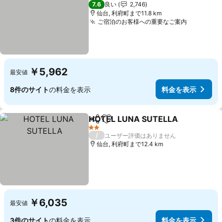
3 ホテルのランク
7.6
良い
2,746
仙台, 利府町まで11.8 km
ご宿泊のお客様への重要なご案内
￥5,962
最安値
8件のサイト
の料金を表示
料金を表示
HOTEL LUNA SUTELLA
シェア
お気に入りに追加
2 ホテルのランク
/
ユーザー評価はありません
仙台, 利府町まで12.4 km
￥6,035
最安値
3件のサイト
の料金を表示
料金を表示