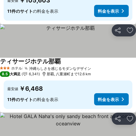
￥105,603
最安値
11件のサイト
の料金を表示
料金を表示
シェア
お
ティサージホテル那覇
ホテル
沖縄らしさを感じるモダンなデザイン
3 ホテルのランク
8.5
大満足
6,341
那覇, 八重瀬町まで12.6 km
￥6,468
最安値
11件のサイト
の料金を表示
料金を表示
シェア
お