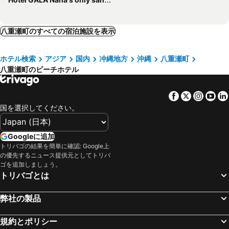
八重瀬町のすべての宿泊施設を表示
ホテル検索
アジア
国内
冲縄地方
沖縄
八重瀬町
八重瀬町のビーチホテル
Facebook
Twitter
Insta
Yo
国を選択してください。
Googleに追加
トリバゴの結果を簡単に確認: Google上
の優先するニュース提供元としてトリバ
ゴを追加しましょう。
トリバゴとは
弊社の製品
規約とポリシー