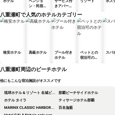
ホテル
ペンショ
サービス付
リゾート
ホス
ン・民宿・
きアパート
ゲストハウ
メント
八重瀬町で人気のホテルカテゴリー
ス
格安ホテル
高級ホテル
プール付き
ペットとの
スパ
ホテル
宿泊可のホ
テル
八重瀬町周辺のビーチホテル
他にもこんな宿泊施設がオススメです
琉球ホテル & リゾート 名城ビーチ
那覇ビーチサイドホテル
ホテル タイラ
ティサージホテル那覇
MARINX CLASSIC HARBORVIEW PENSION
百名伽藍
Hotel GALA Naha's only sandy beach front all rooms oceanview