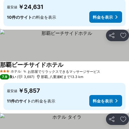
￥24,631
最安値
10件のサイト
の料金を表示
料金を表示
シェア
お
那覇ビーチサイドホテル
ホテル
お部屋でリラックスできるマッサージサービス
3 ホテルのランク
7.9
良い
3,697
那覇, 八重瀬町まで13.3 km
￥5,857
最安値
11件のサイト
の料金を表示
料金を表示
シェア
お