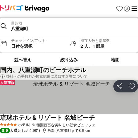
お気に入り
ログイ
メ
目的地
八重瀬町
チェックイン/アウト
滞在人数と部屋数
日付を選択
2 人、1 部屋
並べ替え
絞り込み
地図
国内、八重瀬町のビーチホテル
弊社への手数料が検索結果に及ぼす影響について
人気施設
シェア
お
琉球ホテル & リゾート 名城ビーチ
ホテル
種類豊富な美味しい朝食ビュッフェ
5 ホテルのランク
8.9
大満足
4,981
糸満, 八重瀬町まで8.6 km