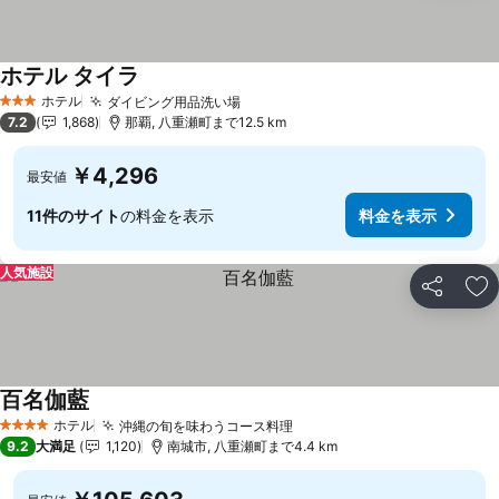
ホテル タイラ
ホテル
ダイビング用品洗い場
3 ホテルのランク
7.2
1,868
那覇, 八重瀬町まで12.5 km
￥4,296
最安値
11件のサイト
の料金を表示
料金を表示
人気施設
シェア
お
百名伽藍
ホテル
沖縄の旬を味わうコース料理
4 ホテルのランク
9.2
大満足
1,120
南城市, 八重瀬町まで4.4 km