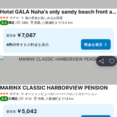
Hotel GALA Naha's only sandy beach front all rooms oceanview
ホテル
海の景色が楽しめるお部屋
3 ホテルのランク
8.2
満足
286
那覇, 八重瀬町まで13.0 km
￥7,087
最安値
4件のサイト
の料金を表示
料金を表示
シェア
お
MARINX CLASSIC HARBORVIEW PENSION
ホテル
オーシャンビューのハーバーフロントロケーション
3 ホテルのランク
8.6
大満足
313
沖縄, 八重瀬町まで1.8 km
￥5,042
最安値