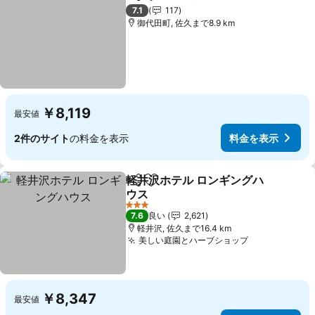
シェア
お気に入りに追加
料金を表示
7.1
117
御代田町, 佐久まで8.9 km
￥8,119
最安値
2件のサイト
の料金を表示
料金を表示
軽井沢ホテル ロンギングハ
シェア
お気に入りに追加
ウス
料金を表示
3 ホテルのランク
7.6
良い
2,621
軽井沢, 佐久まで16.4 km
美しい庭園とハーブショップ
料金を表示
￥8,347
最安値