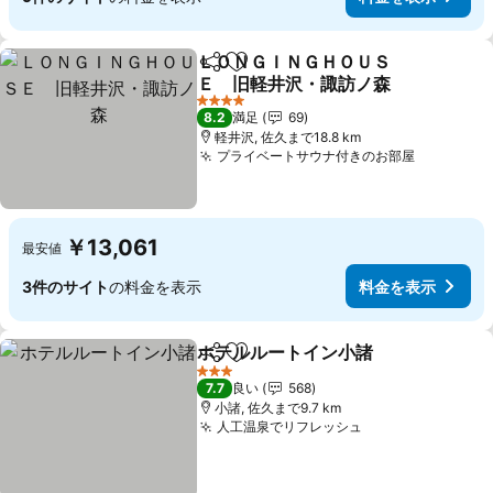
ＬＯＮＧＩＮＧＨＯＵＳ
シェア
お気に入りに追加
Ｅ 旧軽井沢・諏訪ノ森
料金を表示
4 ホテルのランク
8.2
満足
69
軽井沢, 佐久まで18.8 km
プライベートサウナ付きのお部屋
料金を表
￥13,061
最安値
3件のサイト
の料金を表示
料金を表示
ホテルルートイン小諸
シェア
お気に入りに追加
料金
3 ホテルのランク
7.7
良い
568
小諸, 佐久まで9.7 km
人工温泉でリフレッシュ
料金を表示