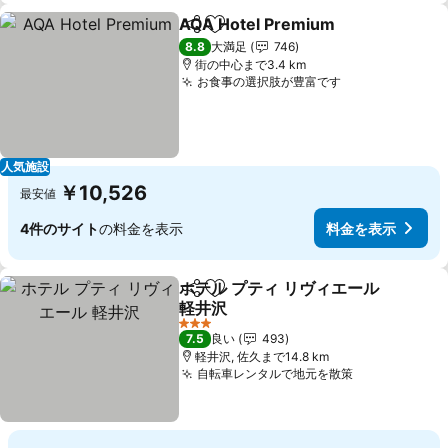
AQA Hotel Premium
シェア
お気に入りに追加
料金を
8.8
大満足
746
街の中心まで3.4 km
お食事の選択肢が豊富です
料金を表示
人気施設
￥10,526
最安値
4件のサイト
の料金を表示
料金を表示
ホテル プティ リヴィエール
シェア
お気に入りに追加
軽井沢
料金を表示
3 ホテルのランク
7.5
良い
493
軽井沢, 佐久まで14.8 km
自転車レンタルで地元を散策
料金を表示