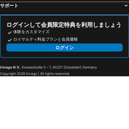
Hotel Berlinetta Karuizawa
ホテル鹿島ノ森
サポート
ホテルルートイン小諸
小諸ロイヤルホテル
星のや軽井沢
Glamday Style Hotel & Resort Kyu-Karuizawa
ログインして会員限定特典を利用しましょう
ＬＯＮＧＩＮＧＨＯＵＳＥ 旧軽井沢・諏訪ノ森
旧軽井沢ホテル 東雲
体験をカスタマイズ
ホテルAZ 長野佐久IC店
旧軽井沢KIKYOキュリオ・コレクションbyヒルトン
ロイヤルティ料金プランと会員価格
ホテルナカジマ
Pension and Log Cottage Hoshinoko
ログイン
柏屋旅館アネックス
Hotel AtoZ Saku (Adult Only)
Class Vesso Nishi Karuizawa
Tengu no chaya ryokan - Vacation STAY 58234v
trivago N.V.
, Kesselstraße 5 – 7, 40221 Düsseldorf, Germany
軽井沢天空ホテル＆リゾート
ホテルcascade
Copyright 2026 trivago | All rights reserved.
西軽井沢で愛犬と泊まれるレンタルバケーション / 北佐久郡 長野県
Agehaya
ホテルハーヴェスト軽井沢
旅籠 ツルヤホテル
AtoZ Balsresort (Adult Only)