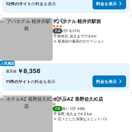
12件のサイト
の料金を表示
料金を表示
アパホテル 軽井沢駅前
シェア
お気に入りに追加
料金
3 ホテルのランク
7.4
9,370
軽井沢, 佐久まで17.9 km
駅直結の最高のロケーション
料金を表示
人気施設
￥8,356
最安値
11件のサイト
の料金を表示
料金を表示
ホテルAZ 長野佐久IC店
シェア
お気に入りに追加
料金
1 ホテルのランク
7.6
良い
456
長野, 佐久まで4.3 km
広々とした清潔なユニットバス
料金を表示