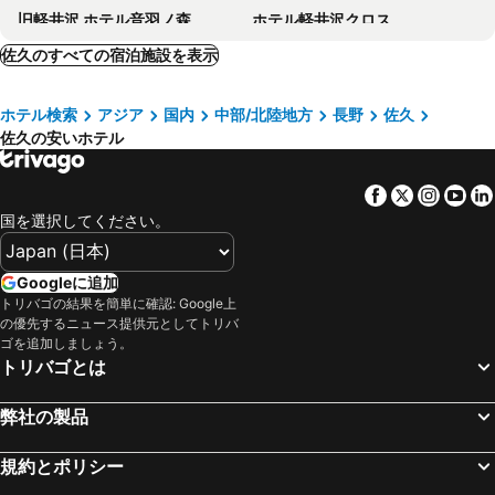
旧軽井沢 ホテル音羽ノ森
ホテル軽井沢クロス
Resort Villa SHIOZAWASANSO
チサン イン 軽井沢
佐久のすべての宿泊施設を表示
星野リゾート ＢＥＢ５ 軽井沢
ルグラン旧軽井沢
ホテル検索
アジア
国内
中部/北陸地方
長野
佐久
ホテル軽井沢エレガンス
ホテル マロウド 軽井沢
佐久の安いホテル
軽井沢プリンスホテル イースト
佐久平プラザ21
東横INN佐久平駅 浅間
TWIN-LINE-HOTEL KARUIZAWA JAPAN
Facebook
Twitter
Insta
Yo
ホテルグランヴェール旧軽井沢
軽井沢マリオットホテル
国を選択してください。
Qingjingzeyunshujulebu
ホテル プティ リヴィエール 軽井沢
ルシアン旧軽井沢
ザ グラン リゾート エレガンテ軽井沢
Googleに追加
トリバゴの結果を簡単に確認: Google上
ホテル ウェリーズ
ホテルルートインコート軽井沢
の優先するニュース提供元としてトリバ
アクアホテルアネックス
ホテルロッソ軽井沢
ゴを追加しましょう。
トリバゴとは
軽井沢 ホテルパイプのけむり
ホテルハーヴェスト旧軽井沢
アート ホテル アウトレット 軽井沢
佐久グランドホテル
弊社の製品
AQA Hotel Premium
ホテルルートイン佐久南インター
規約とポリシー
Eau Sol Vert Karuizawa Club
ホテルゴールデンセンチュリー