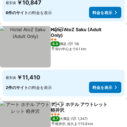
￥10,847
最安値
6件のサイト
の料金を表示
料金を表示
Hotel AtoZ Saku (Adult
シェア
お気に入りに追加
Only)
料金を表示
2 ホテルのランク
8.0
満足
19
街の中心まで4.1 km
￥11,410
最安値
2件のサイト
の料金を表示
料金を表示
アート ホテル アウトレット
シェア
お気に入りに追加
軽井沢
料金を表示
3 ホテルのランク
8.7
大満足
1,347
軽井沢, 佐久まで15.8 km