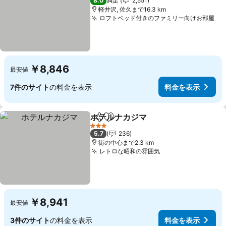
8.0
満足
2,551
軽井沢, 佐久まで16.3 km
ロフトベッド付きのファミリー向けお部屋
料
￥8,846
最安値
7件のサイト
の料金を表示
料金を表示
ホテルナカジマ
シェア
お気に入りに追加
料金を表示
3 ホテルのランク
5.7
236
街の中心まで2.3 km
レトロな昭和の雰囲気
料金を表示
￥8,941
最安値
3件のサイト
の料金を表示
料金を表示