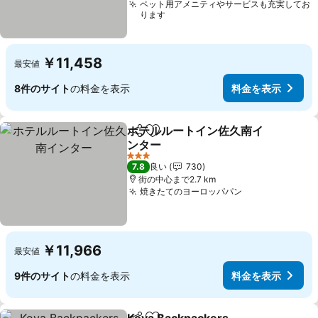
ペット用アメニティやサービスも充実してお
ります
￥11,458
最安値
8件のサイト
の料金を表示
料金を表示
ホテルルートイン佐久南イ
シェア
お気に入りに追加
ンター
料金を表示
3 ホテルのランク
7.8
良い
730
街の中心まで2.7 km
焼きたてのヨーロッパパン
料金を表示
￥11,966
最安値
9件のサイト
の料金を表示
料金を表示