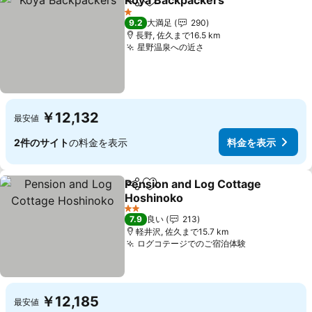
Koya Backpackers
シェア
お気に入りに追加
料金を
1 ホテルのランク
9.2
大満足
290
長野, 佐久まで16.5 km
星野温泉への近さ
料金を表示
￥12,132
最安値
2件のサイト
の料金を表示
料金を表示
Pension and Log Cottage
シェア
お気に入りに追加
Hoshinoko
料金を表示
2 ホテルのランク
7.9
良い
213
軽井沢, 佐久まで15.7 km
ログコテージでのご宿泊体験
料金を表示
￥12,185
最安値