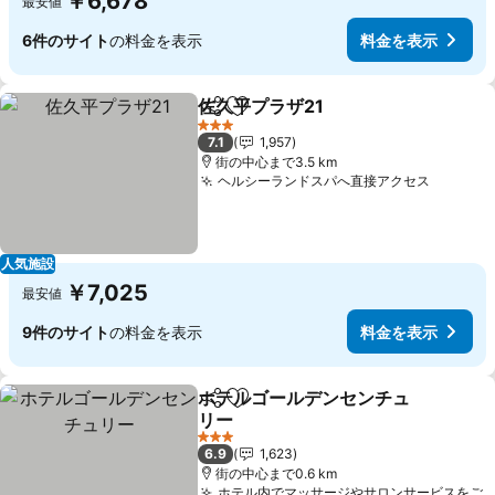
￥6,678
最安値
6件のサイト
の料金を表示
料金を表示
佐久平プラザ21
シェア
お気に入りに追加
料金を表示
3 ホテルのランク
7.1
1,957
街の中心まで3.5 km
ヘルシーランドスパへ直接アクセス
料金を
人気施設
￥7,025
最安値
9件のサイト
の料金を表示
料金を表示
ホテルゴールデンセンチュ
シェア
お気に入りに追加
リー
料金を表示
3 ホテルのランク
6.9
1,623
街の中心まで0.6 km
ホテル内でマッサージやサロンサービスをご