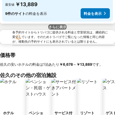
￥13,889
最安値
9件のサイト
の料金を表示
料金を表示
さらに表示
各予約サイトからトリバゴに提供される料金と空室状況は、継続的に
変化しています。そのためトリバゴでご覧になった情報と同じ内容
が、移動先の予約サイトにも表示されているとは限りません。
価格帯
佐久の安いホテルの料金は1泊あたり
‎￥6,678
～
‎￥13,889
です。
佐久のその他の宿泊施設
ホテル
ペンショ
サービス付
リゾート
ゲス