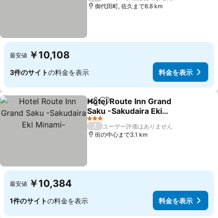
御代田町, 佐久まで8.8 km
￥10,108
最安値
3件のサイト
の料金を表示
料金を表示
Hotel Route Inn Grand
シェア
お気に入りに追加
Saku -Sakudaira Eki
Minami-
料金を表示
3 ホテルのランク
/
ユーザー評価はありません
街の中心まで3.1 km
￥10,384
最安値
1件のサイト
の料金を表示
料金を表示