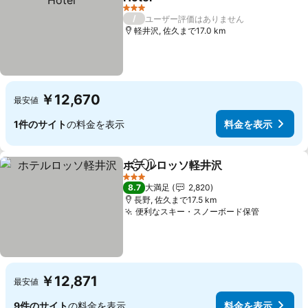
料金を表示
3 ホテルのランク
/
ユーザー評価はありません
軽井沢, 佐久まで17.0 km
￥12,670
最安値
1件のサイト
の料金を表示
料金を表示
ホテルロッソ軽井沢
シェア
お気に入りに追加
料金を
3 ホテルのランク
8.7
大満足
2,820
長野, 佐久まで17.5 km
便利なスキー・スノーボード保管
料金を表
￥12,871
最安値
9件のサイト
の料金を表示
料金を表示