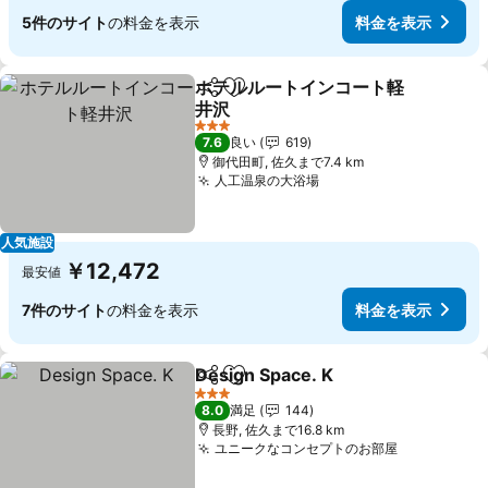
5件のサイト
の料金を表示
料金を表示
ホテルルートインコート軽
シェア
お気に入りに追加
井沢
料金を表示
3 ホテルのランク
7.6
良い
619
御代田町, 佐久まで7.4 km
人工温泉の大浴場
料金を表示
人気施設
￥12,472
最安値
7件のサイト
の料金を表示
料金を表示
Design Space. K
シェア
お気に入りに追加
料金を表
3 ホテルのランク
8.0
満足
144
長野, 佐久まで16.8 km
ユニークなコンセプトのお部屋
料金を表示