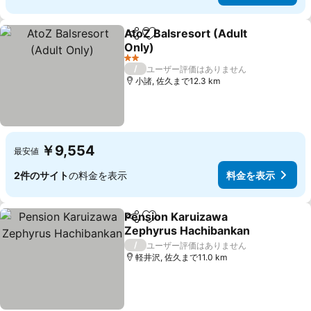
AtoZ Balsresort (Adult
シェア
お気に入りに追加
Only)
料金を表示
2 ホテルのランク
/
ユーザー評価はありません
小諸, 佐久まで12.3 km
￥9,554
最安値
2件のサイト
の料金を表示
料金を表示
Pension Karuizawa
シェア
お気に入りに追加
Zephyrus Hachibankan
料金を表示
/
ユーザー評価はありません
軽井沢, 佐久まで11.0 km