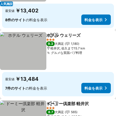
人気施設
￥13,402
最安値
8件のサイト
の料金を表示
料金を表示
ホテル ウェリーズ
シェア
お気に入りに追加
料金を表
3 ホテルのランク
9.3
大満足
1,180
軽井沢, 佐久まで15.7 km
グルメな英国パブ料理
料金を表示
￥13,484
最安値
7件のサイト
の料金を表示
料金を表示
ドーミー倶楽部 軽井沢
シェア
お気に入りに追加
料金
3 ホテルのランク
8.7
大満足
565