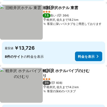
旧軽井沢ホテル 東雲
シェア
お気に入りに追加
料金を
3 ホテルのランク
7.5
良い
364
軽井沢, 佐久まで18.2 km
客室に深いバスタブをご用意しております
料
￥13,726
最安値
8件のサイト
の料金を表示
料金を表示
軽井沢 ホテルパイプのけむ
シェア
お気に入りに追加
り
料金を表示
3 ホテルのランク
7.1
608
軽井沢, 佐久まで14.2 km
客室の深めのバスタブ
料金を表示