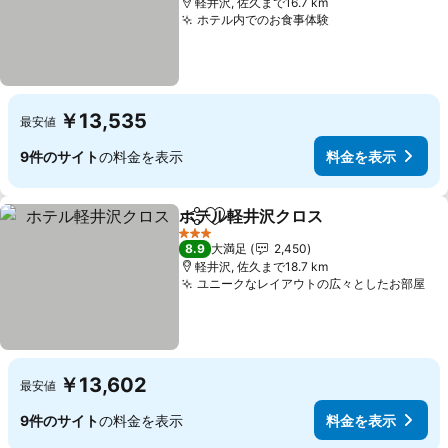
軽井沢, 佐久まで16.7 km
ホテル内でのお食事体験
料金を表示
￥13,535
最安値
9件のサイト
の料金を表示
料金を表示
ホテル軽井沢クロス
シェア
お気に入りに追加
料金を
3 ホテルのランク
8.9
大満足
2,450
軽井沢, 佐久まで18.7 km
ユニークなレイアウトの広々としたお部屋
料
￥13,602
最安値
9件のサイト
の料金を表示
料金を表示