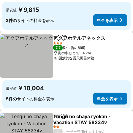
￥9,815
最安値
2件のサイト
の料金を表示
料金を表示
アクアホテルアネックス
シェア
お気に入りに追加
料
3 ホテルのランク
7.7
良い
895
街の中心まで3.4 km
開放的な露天風呂体験
料金を表示
￥10,004
最安値
5件のサイト
の料金を表示
料金を表示
Tengu no chaya ryokan -
シェア
お気に入りに追加
Vacation STAY 58234v
料金を表示
2 ホテルのランク
/
ユーザー評価はありません