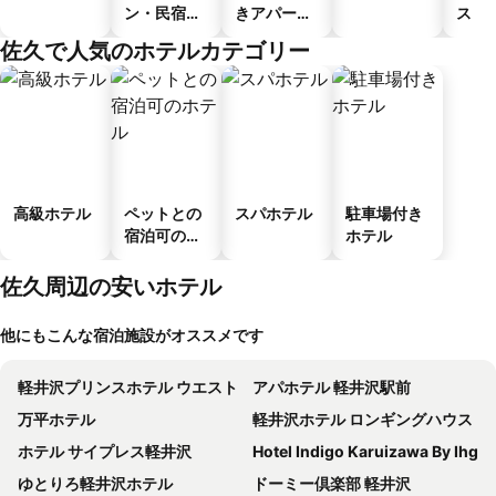
ン・民宿・
きアパート
ス
ゲストハウ
メント
佐久で人気のホテルカテゴリー
ス
高級ホテル
ペットとの
スパホテル
駐車場付き
宿泊可のホ
ホテル
テル
佐久周辺の安いホテル
他にもこんな宿泊施設がオススメです
軽井沢プリンスホテル ウエスト
アパホテル 軽井沢駅前
万平ホテル
軽井沢ホテル ロンギングハウス
ホテル サイプレス軽井沢
Hotel Indigo Karuizawa By Ihg
ゆとりろ軽井沢ホテル
ドーミー倶楽部 軽井沢