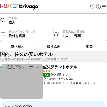
お気に入り
ログイ
メ
目的地
佐久
チェックイン/アウト
滞在人数と部屋数
日付を選択
2 人、1 部屋
並べ替え
絞り込み
地図
国内、佐久の安いホテル
弊社への手数料が検索結果に及ぼす影響について
佐久グランドホテル
シェア
お気に入りに追加
料金を
3 ホテルのランク
7.6
良い
619
街の中心まで2.5 km
ホテル内のフレンチ＆和食レストラン
料金