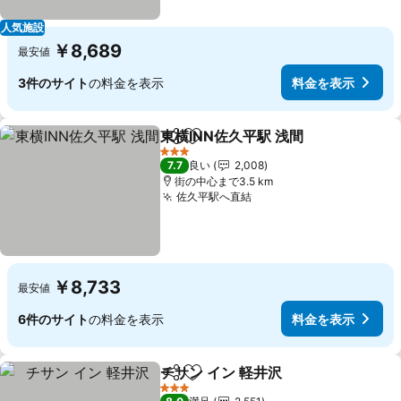
人気施設
￥8,689
最安値
3件のサイト
の料金を表示
料金を表示
東横INN佐久平駅 浅間
シェア
お気に入りに追加
料金
3 ホテルのランク
7.7
良い
2,008
街の中心まで3.5 km
佐久平駅へ直結
料金を表示
￥8,733
最安値
6件のサイト
の料金を表示
料金を表示
チサン イン 軽井沢
シェア
お気に入りに追加
料金を表
3 ホテルのランク