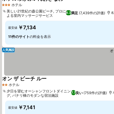
料金を表示
ホテル
3 ホテルのランク
美しい21世紀の森公園ビーチ, プロに
満足
(7,439件の評価)
8.3
名
よる室内マッサージサービス
料金を表示
￥7,134
最安値
11件のサイト
の料金を表示
人気施設
オン ザ ビーチ ルー
料金を表示
ホテル
2 ホテルのランク
夕日を望むオーシャンフロントダイニン
良い
(759件の評価)
7.7
グ, パナリ棟のモダンな宿泊施設
料金を表示
￥7,141
最安値