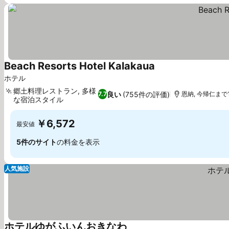
Beach Resorts Hotel Kalakaua
料金を表示
ホテル
郷土料理レストラン, 多様
良い
(755件の評価)
7.7
恩納, 今帰仁まで17
な宿泊スタイル
料金を表示
￥6,572
最安値
5件のサイト
の料金を表示
人気施設
ホテルゆがふいんおきなわ