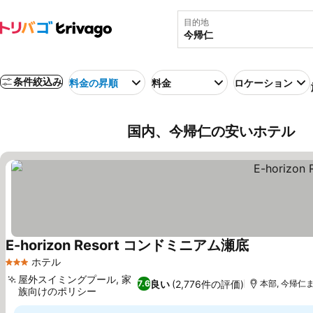
目的地
条件絞込み
料金の昇順
料金
ロケーション
国内、今帰仁の安いホテル
E-horizon Resort コンドミニアム瀬底
料金を表示
ホテル
3 ホテルのランク
屋外スイミングプール, 家
良い
(2,776件の評価)
7.6
本部, 今帰仁まで
族向けのポリシー
料金を表示