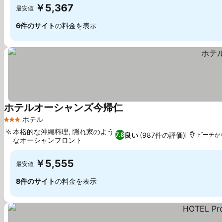
￥5,367
最安値
6件のサイト
の料金を表示
ホテルオーシャンズ今帰仁
料金を表示
ホテル
3 ホテルのランク
本格的な沖縄料理, 隠れ家のよう
良い
(987件の評価)
7.8
ビーチから
なオーシャンフロント
料金を表示
￥5,555
最安値
8件のサイト
の料金を表示