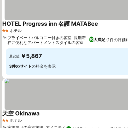
HOTEL Progress inn 名護 MATABee
料金を表示
ホテル
2 ホテルのランク
プライベートバルコニー付きの客室, 長期滞
大満足
(1件の評価)
10
在に便利なアパートメントスタイルの客室
料金を表示
￥5,867
最安値
3件のサイト
の料金を表示
天空 Okinawa
料金を表示
ホテル
2 ホテルのランク
家族向けの宿泊施設, アメニティ