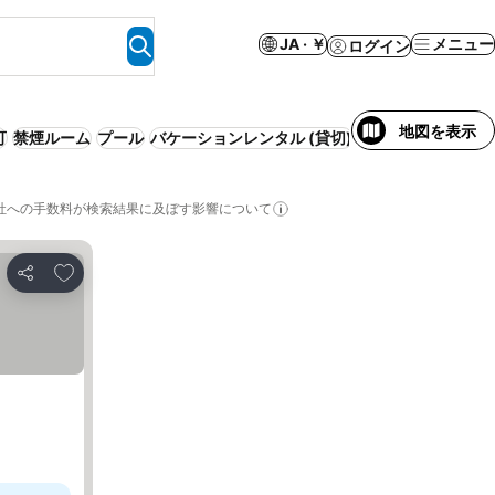
JA · ￥
メニュー
ログイン
地図を表示
可
禁煙ルーム
プール
バケーションレンタル (貸切)
リゾート
キッチン
社への手数料が検索結果に及ぼす影響について
お気に入りに追加
シェア