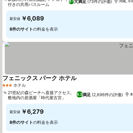
大満足
(73件の評価)
9.1
沖縄, 今
付きの共用バスルーム
料金を表示
￥6,089
最安値
8件のサイト
の料金を表示
フェニックス パーク ホテル
料金を表示
ホテル
3 ホテルのランク
21世紀の森ビーチへ直接アクセス,
満足
(2,696件の評価)
8.2
本
敷地内の居酒屋「時代屋古宮」
料金を表示
￥6,279
最安値
8件のサイト
の料金を表示