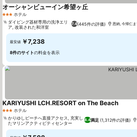
オーシャンビューイン希望ヶ丘
料金を表示
ホテル
3 ホテルのランク
ダイビング器材専用の洗浄エリ
(445件の評価)
7.4
恩納, 今帰仁まで
ア, 改装された和洋室
料金を表示
￥7,238
最安値
8件のサイト
の料金を表示
KARIYUSHI LCH.RESORT on The Beach
料金を
ホテル
3 ホテルのランク
かりゆしビーチへ直接アクセス, 充実し
満足
(1,312件の評価)
8.4
たマリンアクティビティセンター
料金を表示