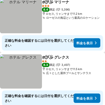
ホテル マリーナ
シェア
お気に入りに追加
料金を表示
3 ホテルのランク
8.4
満足
5,396
ロセス, リャンサまで11.2 km
ローゼスの海辺という最高のロケーション
料
正確な料金を確認するには日付を選択してくだ
料金を表示
さい
ホテル グレクス
シェア
お気に入りに追加
料金を表示
2 ホテルのランク
8.3
満足
3,497
ロセス, リャンサまで11.5 km
広々とした屋外プールとサンテラス
料金を
正確な料金を確認するには日付を選択してくだ
料金を表示
さい