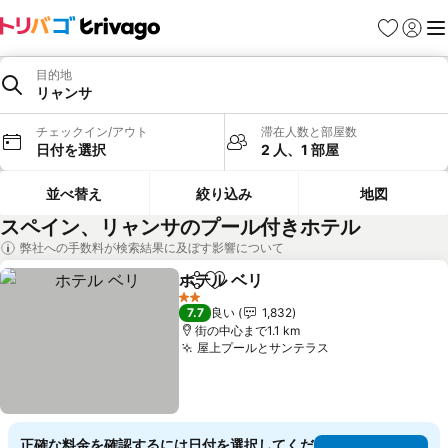
お気に入り
ログイ
メ
目的地
リャンサ
チェックイン/アウト
滞在人数と部屋数
日付を選択
2 人、1 部屋
並べ替え
絞り込み
地図
スペイン、リャンサのプール付きホテル
弊社への手数料が検索結果に及ぼす影響について
ホテル ベリ
シェア
お気に入りに追加
料金を表示
2 ホテルのランク
7.7
良い
1,832
街の中心まで1.1 km
屋上プールとサンテラス
料金を表示
正確な料金を確認するには日付を選択してくだ