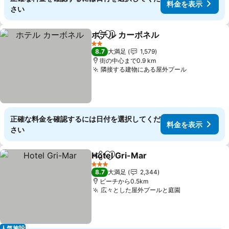
料金を表示
さい
ホテル カーボネル
シェア
お気に入りに追加
料金を表
2 ホテルのランク
8.7
大満足
1,579
街の中心まで0.9 km
隣接する建物にある屋外プール
料金を表示
正確な料金を確認するには日付を選択してくだ
料金を表示
さい
Hotel Gri-Mar
シェア
お気に入りに追加
料金を表示
3 ホテルのランク
8.7
大満足
2,344
ビーチから0.5km
広々とした屋外プールと庭園
料金を表示
人気施設