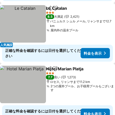
Le Catalan
シェア
お気に入りに追加
料金を表示
3 ホテルのランク
8.5
大満足
2,421
バニュルス シュル メール, リャンサまで12.7
km
屋内外の温水プール
料金を表示
人気施設
正確な料金を確認するには日付を選択してくだ
料金を表示
さい
Hotel Marian Platja
シェア
お気に入りに追加
料金を
3 ホテルのランク
7.7
良い
1,273
ロセス, リャンサまで11.2 km
2つの屋外プール、お子様用プールもございま
す
正確な料金を確認するには日付を選択してくだ
料金を表示