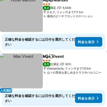
Hotel Maritim
シェア
お気に入りに追加
料金を表示
3 ホテルのランク
8.2
満足
6,549
ロセス, リャンサまで11.1 km
最高のビーチフロントロケーション
料金を
正確な料金を確認するには日付を選択してくだ
料金を表示
さい
Mas Vivent
シェア
お気に入りに追加
料金を表示
3 ホテルのランク
9.5
大満足
651
Vilamaniscle, リャンサまで7.6 km
山々の景色を楽しめるテラスやバルコニー
料
人気施設
正確な料金を確認するには日付を選択してくだ
料金を表示
さい