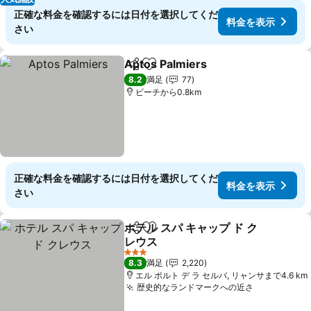
正確な料金を確認するには日付を選択してくだ
料金を表示
さい
Aptos Palmiers
シェア
お気に入りに追加
料金を表示
8.2
満足
77
ビーチから0.8km
正確な料金を確認するには日付を選択してくだ
料金を表示
さい
ホテル スパ キャップ ド ク
シェア
お気に入りに追加
レウス
料金を表示
3 ホテルのランク
8.3
満足
2,220
エル ポルト デ ラ セルバ, リャンサまで4.6 km
歴史的なランドマークへの近さ
料金を表示