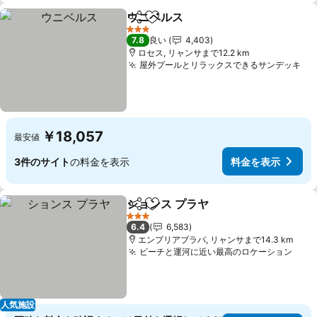
ウニベルス
シェア
お気に入りに追加
料金を表示
3 ホテルのランク
7.8
良い
4,403
ロセス, リャンサまで12.2 km
屋外プールとリラックスできるサンデッキ
料
￥18,057
最安値
3件のサイト
の料金を表示
料金を表示
ションス プラヤ
シェア
お気に入りに追加
料金を表示
3 ホテルのランク
6.4
6,583
エンプリアブラバ, リャンサまで14.3 km
ビーチと運河に近い最高のロケーション
料金
人気施設