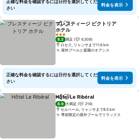
正確な料金を確認するには日付を選択してくだ
料金を表示
さい
プレスティージ ビクトリア
シェア
お気に入りに追加
ホテル
料金を表示
3 ホテルのランク
8.2
満足
6,506
ロセス, リャンサまで11.6 km
屋外プールと庭園のオアシス
料金を表示
正確な料金を確認するには日付を選択してくだ
料金を表示
さい
Hôtel Le Ribéral
シェア
お気に入りに追加
料金を表示
8.9
大満足
219
セルベール, リャンサまで8.5 km
季節限定の屋外プールでリラックス
料金を