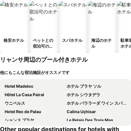
格安ホテル
ペットとの
スパホテル
海辺のホテ
駐車
宿泊可のホ
ル
ホテ
テル
リャンサ周辺のプール付きホテル
他にもこんな宿泊施設がオススメです
Hotel Madeloc
ホテル プラヤ ソル
Hôtel La Casa Pairal
ホテル シウタデラ
ウニベルス
ホテル パララーダ ワイン スパ & ゴルフ
Hotel Rec de Palau
Calina Uçhisar
ションス プラヤ
Le Relais Des Trois Mas
Other popular destinations for hotels with