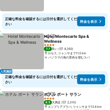
正確な料金を確認するには日付を選択してくだ
料金を表示
さい
Hotel Montecarlo Spa &
シェア
お気に入りに追加
Wellness
料金を表示
4 ホテルのランク
7.7
良い
8,392
ロセス, リャンサまで11.5 km
パノラマの海の景色を望むスパ
料金を表示
人気施設
正確な料金を確認するには日付を選択してくだ
料金を表示
さい
ホテル ポート サラン
シェア
お気に入りに追加
料金を
4 ホテルのランク
8.5
大満足
2,310
エンプリアブラバ, リャンサまで13.6 km