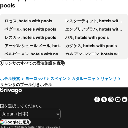
pools
ロセス, hotels with pools
レスターティット, hotels with pools
ベグール, hotels with pools
エンプリアブラバ, hotels with pools
レスカラ, hotels with pools
パル, hotels with pools
アーゲル シュール メール, hotels with pools
カダケス, hotels with pools
ペルピニャン, hotels with pools
カネ アン ルシヨン, hotels with pools
トロエッリャ デ モントグリ, hotels with pools
フィゲレス, hotels with pools
リャンサのすべての宿泊施設を表示
サン シプリアン, hotels with pools
カステーヨ デ エンプリエス, hotels with pools
ホテル検索
ヨーロッパ
スペイン
カタルーニャ
リャンサ
コリウール, hotels with pools
パラフルヘル, hotels with pools
リャンサのプール付きホテル
San Pedro Pescador, hotels with pools
ポール ヴァンドル, hotels with pools
バニュルス シュル メール, hotels with pools
ル バルカレ, hotels with pools
Facebook
Twitter
Insta
Yo
ポート バルカレ, hotels with pools
エル ポルト デ ラ セルバ, hotels with pools
国を選択してください。
ルブールー, hotels with pools
Peralada, hotels with pools
グアルタ, hotels with pools
Ultramort, hotels with pools
Googleに追加
トリバゴの結果を簡単に確認: Google上