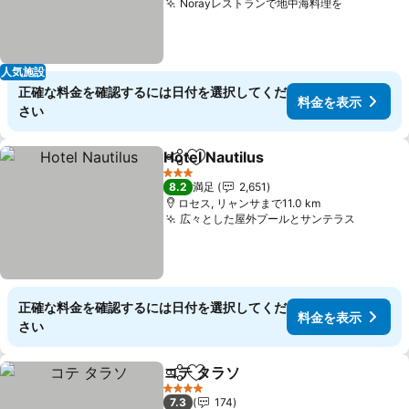
Norayレストランで地中海料理を
料金を表
人気施設
正確な料金を確認するには日付を選択してくだ
料金を表示
さい
Hotel Nautilus
シェア
お気に入りに追加
料金を表示
3 ホテルのランク
8.2
満足
2,651
ロセス, リャンサまで11.0 km
広々とした屋外プールとサンテラス
料金を
正確な料金を確認するには日付を選択してくだ
料金を表示
さい
コテ タラソ
シェア
お気に入りに追加
料金を表示
4 ホテルのランク
7.3
174