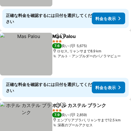
正確な料金を確認するには日付を選択してくだ
料金を表示
さい
Mas Palou
シェア
お気に入りに追加
料金を表示
3 ホテルのランク
7.6
良い
5,675
ロセス, リャンサまで8.9 km
アルト・アンプルダーのパノラマビュー
料金
正確な料金を確認するには日付を選択してくだ
料金を表示
さい
ホテル カステル ブランク
シェア
お気に入りに追加
料
3 ホテルのランク
7.9
良い
2,859
エンプリアブラバ, リャンサまで12.5 km
深夜のプールアクセス
料金を表示