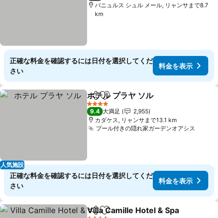
バニュルス シュル メール, リャンサまで8.7
km
正確な料金を確認するには日付を選択してくだ
料金を表示
さい
ホテル プラヤ ソル
シェア
お気に入りに追加
料金を表
4 ホテルのランク
9.4
大満足
2,955
カダケス, リャンサまで13.1 km
プール付きの隠れ家ガーデンオアシス
料金
人気施設
正確な料金を確認するには日付を選択してくだ
料金を表示
さい
Villa Camille Hotel & Spa
シェア
お気に入りに追加
料