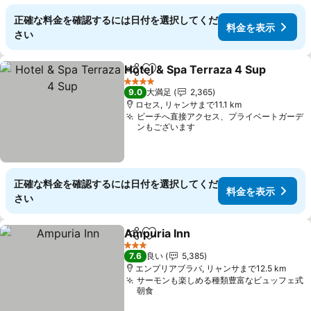
正確な料金を確認するには日付を選択してくだ
料金を表示
さい
Hotel & Spa Terraza 4 Sup
シェア
お気に入りに追加
4 ホテルのランク
9.0
大満足
2,365
ロセス, リャンサまで11.1 km
ビーチへ直接アクセス、プライベートガーデ
ンもございます
正確な料金を確認するには日付を選択してくだ
料金を表示
さい
Ampuria Inn
シェア
お気に入りに追加
料金を表示
3 ホテルのランク
7.6
良い
5,385
エンプリアブラバ, リャンサまで12.5 km
サーモンも楽しめる種類豊富なビュッフェ式
朝食