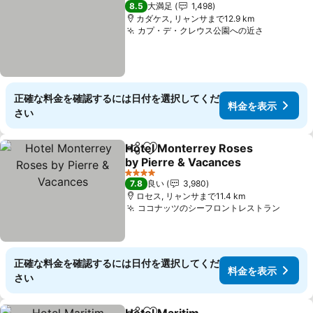
3 ホテルのランク
8.5
大満足
1,498
カダケス, リャンサまで12.9 km
カプ・デ・クレウス公園への近さ
料金を表
正確な料金を確認するには日付を選択してくだ
料金を表示
さい
Hotel Monterrey Roses
シェア
お気に入りに追加
by Pierre & Vacances
料金を表示
4 ホテルのランク
7.8
良い
3,980
ロセス, リャンサまで11.4 km
ココナッツのシーフロントレストラン
料金
正確な料金を確認するには日付を選択してくだ
料金を表示
さい