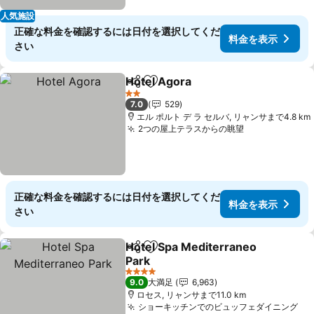
人気施設
正確な料金を確認するには日付を選択してくだ
料金を表示
さい
Hotel Agora
シェア
お気に入りに追加
料金を表示
2 ホテルのランク
7.0
529
エル ポルト デ ラ セルバ, リャンサまで4.8 km
2つの屋上テラスからの眺望
料金を表示
正確な料金を確認するには日付を選択してくだ
料金を表示
さい
Hotel Spa Mediterraneo
シェア
お気に入りに追加
Park
料金を表示
4 ホテルのランク
9.0
大満足
6,963
ロセス, リャンサまで11.0 km
ショーキッチンでのビュッフェダイニング
料