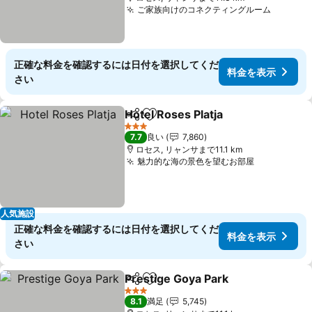
ご家族向けのコネクティングルーム
料金を
正確な料金を確認するには日付を選択してくだ
料金を表示
さい
Hotel Roses Platja
シェア
お気に入りに追加
料金を表
3 ホテルのランク
7.7
良い
7,860
ロセス, リャンサまで11.1 km
魅力的な海の景色を望むお部屋
料金を表示
人気施設
正確な料金を確認するには日付を選択してくだ
料金を表示
さい
Prestige Goya Park
シェア
お気に入りに追加
料金を
3 ホテルのランク
8.1
満足
5,745