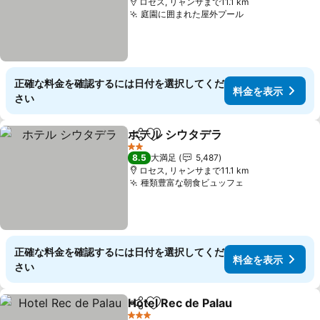
ロセス, リャンサまで11.1 km
庭園に囲まれた屋外プール
料金を表示
正確な料金を確認するには日付を選択してくだ
料金を表示
さい
ホテル シウタデラ
シェア
お気に入りに追加
料金を表
2 ホテルのランク
8.5
大満足
5,487
ロセス, リャンサまで11.1 km
種類豊富な朝食ビュッフェ
料金を表示
正確な料金を確認するには日付を選択してくだ
料金を表示
さい
Hotel Rec de Palau
シェア
お気に入りに追加
料金を