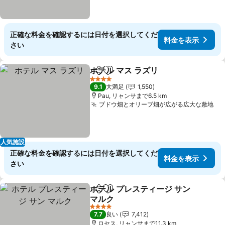
正確な料金を確認するには日付を選択してくだ
料金を表示
さい
ホテル マス ラズリ
シェア
お気に入りに追加
料金を表
4 ホテルのランク
9.1
大満足
1,550
Pau, リャンサまで6.5 km
ブドウ畑とオリーブ畑が広がる広大な敷地
料
人気施設
正確な料金を確認するには日付を選択してくだ
料金を表示
さい
ホテル プレスティージ サン
シェア
お気に入りに追加
マルク
料金を表示
4 ホテルのランク
7.7
良い
7,412
ロセス, リャンサまで11.3 km