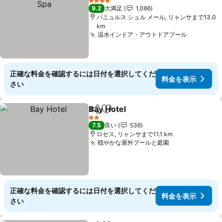
4 ホテルのランク
9.2
大満足
1,066
バニュルス シュル メール, リャンサまで13.0
km
温水インドア・アウトドアプール
料金を表
正確な料金を確認するには日付を選択してくだ
料金を表示
さい
Bay Hotel
シェア
お気に入りに追加
料金を表示
2 ホテルのランク
7.5
良い
536
ロセス, リャンサまで11.1 km
穏やかな屋外プールと庭園
料金を表示
正確な料金を確認するには日付を選択してくだ
料金を表示
さい