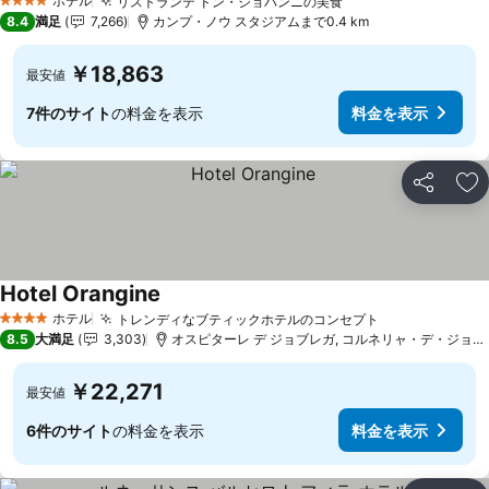
ホテル
リストランテ ドン・ジョバンニの美食
料金を表示
4 ホテルのランク
8.4
満足
7,266
カンプ・ノウ スタジアムまで0.4 km
￥18,863
最安値
7件のサイト
の料金を表示
料金を表示
シェア
お
Hotel Orangine
料金を表示
ホテル
トレンディなブティックホテルのコンセプト
料金を表示
4 ホテルのランク
8.5
大満足
3,303
オスピターレ デ ジョブレガ, コルネリャ・デ・ジョブレ
￥22,271
最安値
6件のサイト
の料金を表示
料金を表示