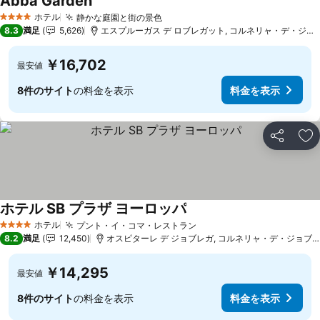
Abba Garden
料金を表示
ホテル
静かな庭園と街の景色
料金を表示
4 ホテルのランク
8.3
満足
5,626
エスプルーガス デ ロブレガット, コルネリャ・デ・ジョブ
￥16,702
最安値
8件のサイト
の料金を表示
料金を表示
シェア
お
ホテル SB プラザ ヨーロッパ
料金を表示
ホテル
プント・イ・コマ・レストラン
料金を表示
4 ホテルのランク
8.2
満足
12,450
オスピターレ デ ジョブレガ, コルネリャ・デ・ジョブレガ
￥14,295
最安値
8件のサイト
の料金を表示
料金を表示