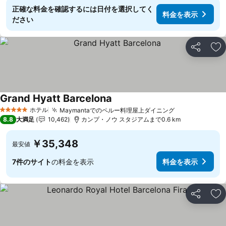
正確な料金を確認するには日付を選択してく
料金を表示
ださい
シェア
お
Grand Hyatt Barcelona
料金を表示
ホテル
Maymantaでのペルー料理屋上ダイニング
料金を表示
5 ホテルのランク
8.8
大満足
10,462
カンプ・ノウ スタジアムまで0.6 km
￥35,348
最安値
7件のサイト
の料金を表示
料金を表示
シェア
お