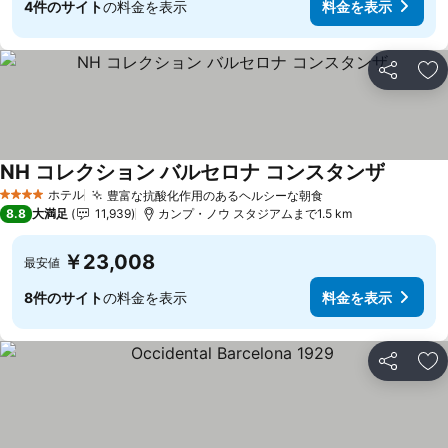
4件のサイト
の料金を表示
料金を表示
シェア
お
NH コレクション バルセロナ コンスタンザ
料金を表
ホテル
豊富な抗酸化作用のあるヘルシーな朝食
料金を表示
4 ホテルのランク
8.8
大満足
11,939
カンプ・ノウ スタジアムまで1.5 km
￥23,008
最安値
8件のサイト
の料金を表示
料金を表示
シェア
お