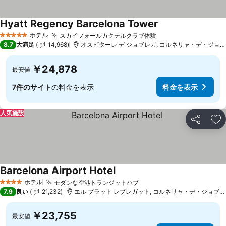
Hyatt Regency Barcelona Tower
料金を表示
ホテル
スカイフォールカクテルクラブ体験
料金を表示
5 ホテルのランク
8.7
大満足
14,968
オスピターレ デ ジョブレガ, コルネリャ・デ・ジョブレ
￥24,878
最安値
7件のサイト
の料金を表示
料金を表示
人気施設
シェア
お
Barcelona Airport Hotel
料金を表示
ホテル
モダンな空港トランジットハブ
料金を表示
4 ホテルのランク
7.9
良い
21,232
エル プラット レブレガット, コルネリャ・デ・ジョブレガ
￥23,755
最安値