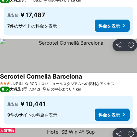
8.5
大満足
11,085
街の中心まで1.8 km
￥17,487
最安値
7件のサイト
の料金を表示
料金を表示
シェア
お
Sercotel Cornellà Barcelona
料金を表示
ホテル
RCDエスパニョールスタジアムへの便利なアクセス
料金を表
3 ホテルのランク
8.5
大満足
7,042
街の中心まで0.4 km
￥10,441
最安値
9件のサイト
の料金を表示
料金を表示
人気施設