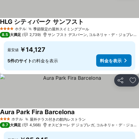
HLG シティパーク サンフスト
料金を表示
ホテル
季節限定の屋外スイミングプール
料金を表示
4 ホテルのランク
8.5
大満足
2,739
サン フスト デスバーン, コルネリャ・デ・ジョブレガット
￥14,127
最安値
5件のサイト
の料金を表示
料金を表示
シェア
お
Aura Park Fira Barcelona
料金を表示
ホテル
屋外テラス付きの館内レストラン
料金を表示
3 ホテルのランク
8.7
大満足
4,568
オスピターレ デ ジョブレガ, コルネリャ・デ・ジョブレ