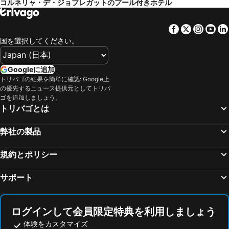
コルネリャ・デ・ジョブレガットのプール付きホテル
Sant Feliú de Llobregat, hotels with pools
サン ペール デ リベス, hotels with pools
タラマンカ, hotels with pools
クニット, hotels with pools
Facebook
Twitter
Insta
Yo
国を選択してください。
マタロ, hotels with pools
セグル デカラフェル カラフェル, hotels with pools
モンカダ イ レイサック, hotels with pools
サン フスト デスバーン, hotels with pools
Googleに追加
サン クガ デル バリェス, hotels with pools
モレ デル バレス, hotels with pools
トリバゴの結果を簡単に確認: Google上
カルデス デストラック, hotels with pools
Vilanova del Vallés, hotels with pools
の優先するニュース提供元としてトリバ
ゴを追加しましょう。
セルダニョーラ デル バレス, hotels with pools
バルセロナ, hotels with pools
トリバゴとは
Vilasar de Dalt, hotels with pools
Vallromanes, hotels with pools
マルトレル, hotels with pools
ビアフランカ デル ペネデス, hotels with pools
弊社の製品
アレーリャ, hotels with pools
アレニス デ マル, hotels with pools
規約とポリシー
サンアンドレアデラバルカ, hotels with pools
ビラデカンス, hotels with pools
ルビ, hotels with pools
バルセロナ, hotels with pools
サポート
カネ デ マール, hotels with pools
サント フルイトス デ バジェス, hotels with pools
ログインして会員限定特典を利用しましょう
体験をカスタマイズ