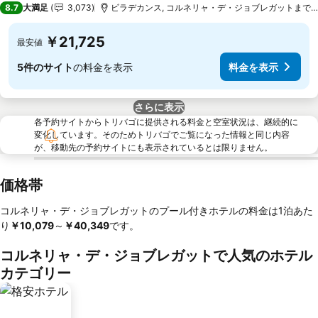
8.7
大満足
3,073
ビラデカンス, コルネリャ・デ・ジョブレガットまで6.0
￥21,725
最安値
5件のサイト
の料金を表示
料金を表示
さらに表示
各予約サイトからトリバゴに提供される料金と空室状況は、継続的に
変化しています。そのためトリバゴでご覧になった情報と同じ内容
が、移動先の予約サイトにも表示されているとは限りません。
価格帯
コルネリャ・デ・ジョブレガットのプール付きホテルの料金は1泊あた
り
‎￥10,079
～
‎￥40,349
です。
コルネリャ・デ・ジョブレガットで人気のホテル
カテゴリー