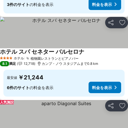
3件のサイト
の料金を表示
料金を表示
シェア
お
ホテル スパ セネター バルセロナ
料金を表示
ホテル
植物園レストランとピアノバー
料金を表示
4 ホテルのランク
8.1
満足
12,718
カンプ・ノウ スタジアムまで0.8 km
￥21,244
最安値
6件のサイト
の料金を表示
料金を表示
人気施設
シェア
お