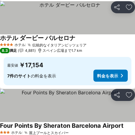
シェア
お
ホテル ダービー バルセロナ
料金を表示
ホテル
伝統的なイタリアンピッツェリア
料金を表示
4 ホテルのランク
8.3
満足
4,881
スペイン広場まで1.7 km
￥17,154
最安値
7件のサイト
の料金を表示
料金を表示
シェア
お
Four Points By Sheraton Barcelona Airport
料金
ホテル
屋上プールとスカイバー
料金を表示
3 ホテルのランク