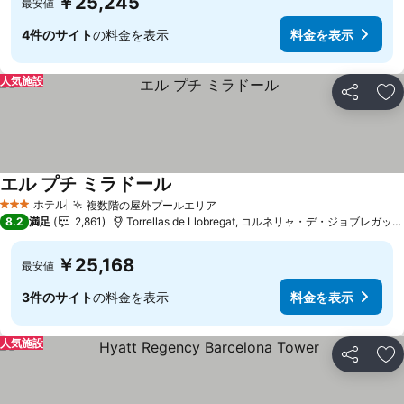
￥25,245
最安値
4件のサイト
の料金を表示
料金を表示
人気施設
シェア
お
エル プチ ミラドール
料金を表示
ホテル
複数階の屋外プールエリア
料金を表示
3 ホテルのランク
8.2
満足
2,861
Torrellas de Llobregat, コルネリャ・デ・ジョブレガット
￥25,168
最安値
3件のサイト
の料金を表示
料金を表示
人気施設
シェア
お