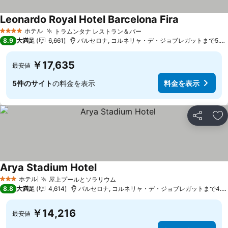
Leonardo Royal Hotel Barcelona Fira
料金を表示
ホテル
トラムンタナ レストラン＆バー
料金を表示
4 ホテルのランク
8.9
大満足
6,661
バルセロナ, コルネリャ・デ・ジョブレガットまで5.7 
￥17,635
最安値
5件のサイト
の料金を表示
料金を表示
シェア
お
Arya Stadium Hotel
料金を表示
ホテル
屋上プールとソラリウム
料金を表示
3 ホテルのランク
8.8
大満足
4,614
バルセロナ, コルネリャ・デ・ジョブレガットまで4.9 
￥14,216
最安値