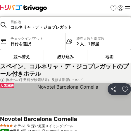
お気に入り
ログイ
メ
目的地
コルネリャ・デ・ジョブレガット
チェックイン/アウト
滞在人数と部屋数
日付を選択
2 人、1 部屋
並べ替え
絞り込み
地図
スペイン、コルネリャ・デ・ジョブレガットのプ
ール付きホテル
弊社への手数料が検索結果に及ぼす影響について
人気施設
シェア
お
Novotel Barcelona Cornella
料金を表示
ホテル
深い庭園スイミングプール
料金を表示
4 ホテルのランク