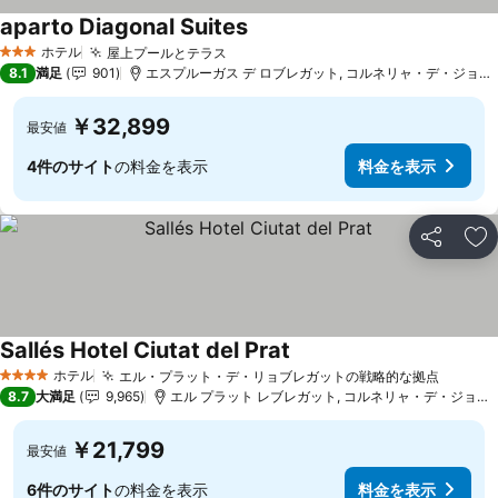
aparto Diagonal Suites
料金を表示
ホテル
屋上プールとテラス
料金を表示
3 ホテルのランク
8.1
満足
901
エスプルーガス デ ロブレガット, コルネリャ・デ・ジョブレ
￥32,899
最安値
4件のサイト
の料金を表示
料金を表示
シェア
お
Sallés Hotel Ciutat del Prat
料金を表示
ホテル
エル・プラット・デ・リョブレガットの戦略的な拠点
料金を
4 ホテルのランク
8.7
大満足
9,965
エル プラット レブレガット, コルネリャ・デ・ジョブレ
￥21,799
最安値
6件のサイト
の料金を表示
料金を表示