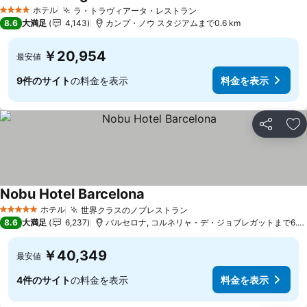
料金を表示
ホテル
ラ・トラヴィアータ・レストラン
料金を表示
4 ホテルのランク
8.6
大満足
4,143
カンプ・ノウ スタジアムまで0.6 km
￥20,954
最安値
9件のサイト
の料金を表示
料金を表示
シェア
お
Nobu Hotel Barcelona
料金を表示
ホテル
世界クラスのノブレストラン
料金を表示
5 ホテルのランク
8.6
大満足
6,237
バルセロナ, コルネリャ・デ・ジョブレガットまで6.5 
￥40,349
最安値
4件のサイト
の料金を表示
料金を表示