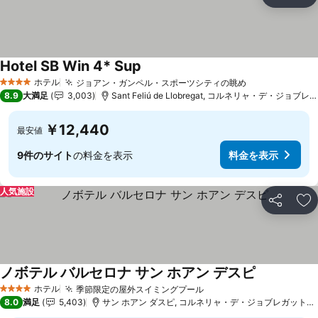
シェア
お
Hotel SB Win 4* Sup
料金を表示
ホテル
ジョアン・ガンペル・スポーツシティの眺め
料金を表示
4 ホテルのランク
8.9
大満足
3,003
Sant Feliú de Llobregat, コルネリャ・デ・ジョブレ
￥12,440
最安値
9件のサイト
の料金を表示
料金を表示
人気施設
シェア
お
ノボテル バルセロナ サン ホアン デスピ
料金を表示
ホテル
季節限定の屋外スイミングプール
料金を表示
4 ホテルのランク
8.0
満足
5,403
サン ホアン ダスピ, コルネリャ・デ・ジョブレガットまで2