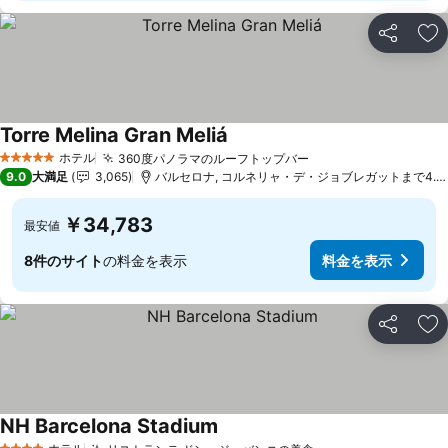
シェア
お
Torre Melina Gran Meliá
料金を表示
ホテル
360度パノラマのルーフトップバー
料金を表示
5 ホテルのランク
9.0
大満足
3,065
バルセロナ, コルネリャ・デ・ジョブレガットまで4.2 
￥34,783
最安値
8件のサイト
の料金を表示
料金を表示
シェア
お
NH Barcelona Stadium
料金を表示