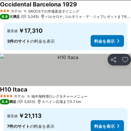
Occidental Barcelona 1929
料金を表示
ホテル
GROCSでの市場直送ダイニング
料金を表示
3 ホテルのランク
8.9
大満足
5,345
バルセロナ, コルネリャ・デ・ジョブレガットまで6.7 
￥17,310
最安値
3件のサイト
の料金を表示
料金を表示
シェア
お
H10 Itaca
料金を表示
ホテル
地中海料理のシグネチャーメニュー
料金を表示
4 ホテルのランク
8.4
満足
5,633
スペイン広場まで0.7 km
￥21,113
最安値
7件のサイト
の料金を表示
料金を表示