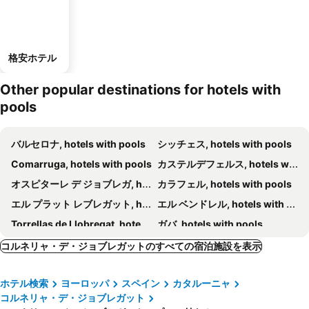
格安ホテル
Other popular destinations for hotels with
pools
バルセロナ, hotels with pools
シッチェス, hotels with pools
Comarruga, hotels with pools
カステルデフェルス, hotels with pools
オスピターレ デ ジョブレガ, hotels with pools
カラフェル, hotels with pools
エル プラット レブレガット, hotels with pools
エル ベンドレル, hotels with pools
Torrellas de Llobregat, hotels with pools
ガバ, hotels with pools
サン ボイ ダ リュブラガット, hotels with pools
ラ ガリーガ, hotels with pools
コルネリャ・デ・ジョブレガットのすべての宿泊施設を表示
カルダス デ モンブイ, hotels with pools
バダロナ, hotels with pools
ホテル検索
ヨーロッパ
スペイン
カタルーニャ
サン ホアン ダスピ, hotels with pools
ビラノバ イ ラ ゲルタル, hotels with pools
コルネリャ・デ・ジョブレガット
サバデル, hotels with pools
エスプルーガス デ ロブレガット, hotels with pools