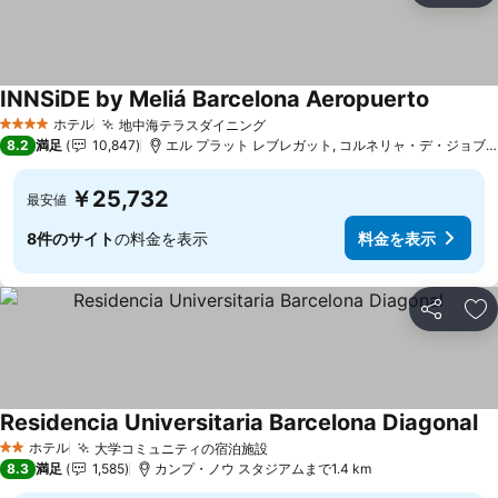
INNSiDE by Meliá Barcelona Aeropuerto
料金を
ホテル
地中海テラスダイニング
料金を表示
4 ホテルのランク
8.2
満足
10,847
エル プラット レブレガット, コルネリャ・デ・ジョブレガ
￥25,732
最安値
8件のサイト
の料金を表示
料金を表示
シェア
お
Residencia Universitaria Barcelona Diagonal
料
ホテル
大学コミュニティの宿泊施設
料金を表示
2 ホテルのランク
8.3
満足
1,585
カンプ・ノウ スタジアムまで1.4 km