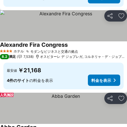
シェア
お
Alexandre Fira Congress
料金を表示
ホテル
モダンなビジネスと交通の拠点
料金を表示
4 ホテルのランク
8.2
満足
7,538
オスピターレ デ ジョブレガ, コルネリャ・デ・ジョブレガッ
￥21,168
最安値
4件のサイト
の料金を表示
料金を表示
人気施設
シェア
お