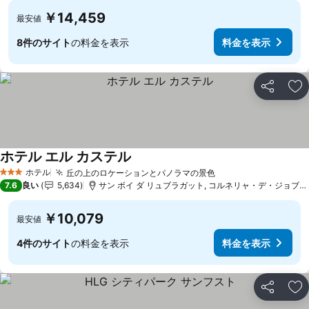
￥14,459
最安値
8件のサイト
の料金を表示
料金を表示
シェア
お
ホテル エル カステル
料金を表示
ホテル
丘の上のロケーションとパノラマの景色
料金を表示
3 ホテルのランク
7.6
良い
5,634
サン ボイ ダ リュブラガット, コルネリャ・デ・ジョブレガ
￥10,079
最安値
4件のサイト
の料金を表示
料金を表示
シェア
お