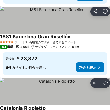
シェア
お
1881 Barcelona Gran Rosellón
料金を表示
ホテル
高層階の市街を一望できるスイート
料金を表示
5 ホテルのランク
8.1
満足
4,061
サグラダ・ファミリアまで1.9 km
￥23,372
最安値
6件のサイト
の料金を表示
料金を表示
シェア
お
Catalonia Rigoletto