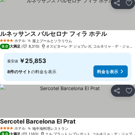
シェア
お
ルネッサンス バルセロナ フィラ ホテル
料金を表示
ホテル
屋上プールとソラリウム
料金を表示
4 ホテルのランク
9.0
大満足
8,315
オスピターレ デ ジョブレガ, コルネリャ・デ・ジョブレ
￥25,853
最安値
8件のサイト
の料金を表示
料金を表示
シェア
お
Sercotel Barcelona El Prat
料金を表示
ホテル
地中海料理レストラン
料金を表示
4 ホテルのランク
9.0
大満足
1,163
エル プラット レブレガット, コルネリャ・デ・ジョブレガ