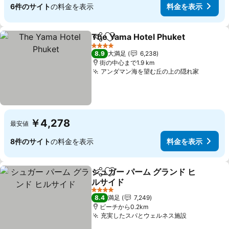
6件のサイト
の料金を表示
料金を表示
The Yama Hotel Phuket
シェア
お気に入りに追加
4 ホテルのランク
8.9
大満足
6,238
街の中心まで1.9 km
アンダマン海を望む丘の上の隠れ家
￥4,278
最安値
8件のサイト
の料金を表示
料金を表示
シュガー パーム グランド ヒ
シェア
お気に入りに追加
ルサイド
4 ホテルのランク
8.4
満足
7,249
ビーチから0.2km
充実したスパとウェルネス施設