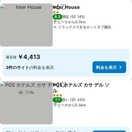
Inter House
シェア
お気に入りに追加
2 ホテルのランク
8.3
満足
145
ビーチから0.7km
リラックスできるホットタブ施設
￥4,413
最安値
3件のサイト
の料金を表示
料金を表示
PGS ホテルズ カサ デル ソ
シェア
お気に入りに追加
ル
3 ホテルのランク
7.7
良い
435
ビーチから0.3km