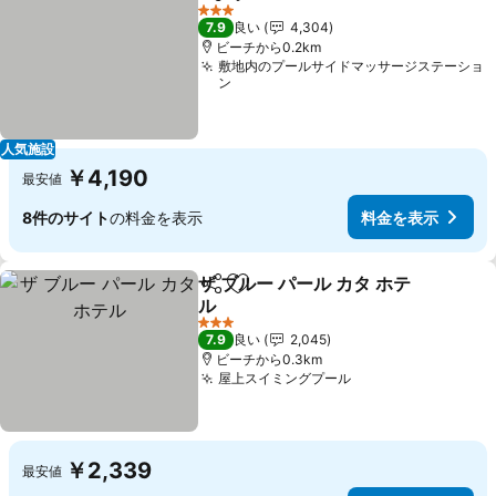
シェア
お気に入りに追加
3 ホテルのランク
7.9
良い
4,304
ビーチから0.2km
敷地内のプールサイドマッサージステーショ
ン
人気施設
￥4,190
最安値
8件のサイト
の料金を表示
料金を表示
ザ ブルー パール カタ ホテ
シェア
お気に入りに追加
ル
3 ホテルのランク
7.9
良い
2,045
ビーチから0.3km
屋上スイミングプール
￥2,339
最安値