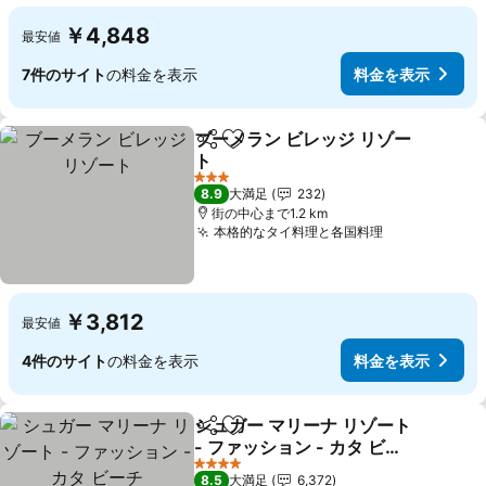
￥4,848
最安値
7件のサイト
の料金を表示
料金を表示
ブーメラン ビレッジ リゾー
シェア
お気に入りに追加
ト
3 ホテルのランク
8.9
大満足
232
街の中心まで1.2 km
本格的なタイ料理と各国料理
￥3,812
最安値
4件のサイト
の料金を表示
料金を表示
シュガー マリーナ リゾート
シェア
お気に入りに追加
- ファッション - カタ ビー
チ
4 ホテルのランク
8.5
大満足
6,372