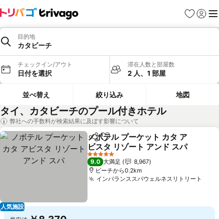
お気に入り
ログイ
メ
目的地
カタビーチ
チェックイン/アウト
滞在人数と部屋数
日付を選択
2 人、1 部屋
並べ替え
絞り込み
地図
タイ、カタビーチのプール付きホテル
弊社への手数料が検索結果に及ぼす影響について
ノボテル プーケット カタ ア
シェア
お気に入りに追加
ビスタ リゾート アンド スパ
5 ホテルのランク
9.0
大満足
8,967
ビーチから0.2km
インバランススパウェルネスリトリート
人気施設