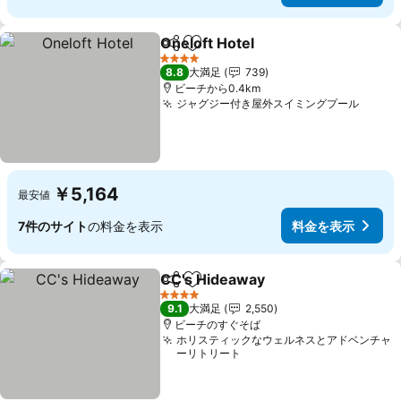
Oneloft Hotel
シェア
お気に入りに追加
4 ホテルのランク
8.8
大満足
739
ビーチから0.4km
ジャグジー付き屋外スイミングプール
￥5,164
最安値
7件のサイト
の料金を表示
料金を表示
CC's Hideaway
シェア
お気に入りに追加
4 ホテルのランク
9.1
大満足
2,550
ビーチのすぐそば
ホリスティックなウェルネスとアドベンチャ
ーリトリート