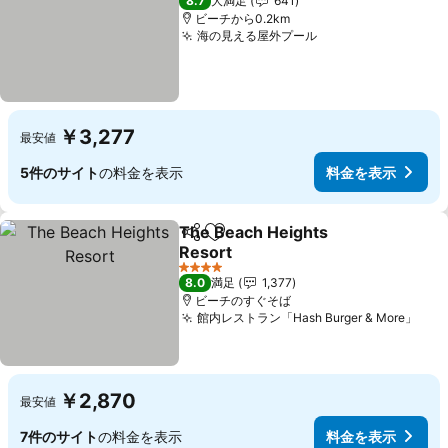
8.7
大満足
641
ビーチから0.2km
海の見える屋外プール
￥3,277
最安値
5件のサイト
の料金を表示
料金を表示
The Beach Heights
シェア
お気に入りに追加
Resort
4 ホテルのランク
8.0
満足
1,377
ビーチのすぐそば
館内レストラン「Hash Burger & More」
￥2,870
最安値
7件のサイト
の料金を表示
料金を表示