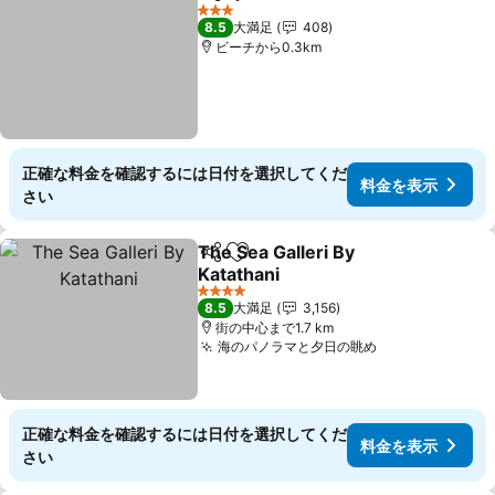
シェア
お気に入りに追加
3 ホテルのランク
8.5
大満足
408
ビーチから0.3km
正確な料金を確認するには日付を選択してくだ
料金を表示
さい
The Sea Galleri By
シェア
お気に入りに追加
Katathani
4 ホテルのランク
8.5
大満足
3,156
街の中心まで1.7 km
海のパノラマと夕日の眺め
正確な料金を確認するには日付を選択してくだ
料金を表示
さい