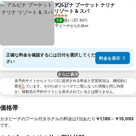
アルピナ プーケット ナリナ
シェア
お気に入りに追加
リゾート & スパ
4 ホテルのランク
7.9
良い
937
ビーチから0.6km
正確な料金を確認するには日付を選択してくだ
料金を表示
さい
さらに表示
各予約サイトからトリバゴに提供される料金と空室状況は、継続的に
変化しています。そのためトリバゴでご覧になった情報と同じ内容
が、移動先の予約サイトにも表示されているとは限りません。
価格帯
カタビーチのプール付きホテルの料金は1泊あたり
‎￥1,190
～
‎￥15,093
です。