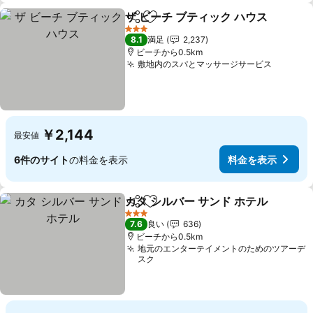
ザ ビーチ ブティック ハウス
シェア
お気に入りに追加
3 ホテルのランク
8.1
満足
2,237
ビーチから0.5km
敷地内のスパとマッサージサービス
￥2,144
最安値
6件のサイト
の料金を表示
料金を表示
カタ シルバー サンド ホテル
シェア
お気に入りに追加
3 ホテルのランク
7.6
良い
636
ビーチから0.5km
地元のエンターテイメントのためのツアーデ
スク