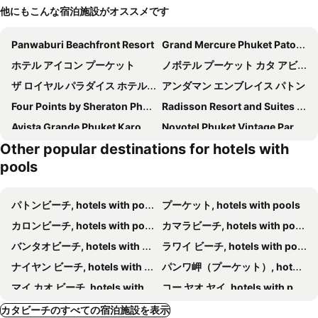
他にもこんな宿泊施設がオススメです
Panwaburi Beachfront Resort
Grand Mercure Phuket Patong
ホテル アイコン プーケット
ノボテル プーケット カタ アビスタ リゾート アンド スパ
ザ ロイヤル パラダイス ホテル & スパ
アンダマン エンブレイス パトン
Four Points by Sheraton Phuket Patong Beach Resort
Radisson Resort and Suites Phuket
Avista Grande Phuket Karon - MGallery
Novotel Phuket Vintage Park Resort
Other popular destinations for hotels with
ハイアット リージェンシー プーケット リゾート
Avista Hideaway Phuket Patong - MGallery
pools
ドゥアンジット リゾート、プーケット
バーンライマイリゾート
Hotel Clover Patong Phuket
Nap Patong
パトンビーチ, hotels with pools
プーケット, hotels with pools
ノボテル プーケット リゾート
Thavorn Palm Beach Resort
カロンビーチ, hotels with pools
カマラビーチ, hotels with pools
The Beachfront Hotel Phuket
LIV Hotel Phuket Patong Beachfront
バンタオビーチ, hotels with pools
ラワイ ビーチ, hotels with pools
Amata Patong
パール ホテル
ナイヤン ビーチ, hotels with pools
パンワ岬（プーケット）, hotels with pools
The Lantern Resorts Patong
Beyond Patong
マイ カオ ビーチ, hotels with pools
コー ヤオ ヤイ, hotels with pools
Patong Paragon Resort & Spa
R-Mar Resort and Spa Patong, Phuket
シャロン湾, hotels with pools
カタ ノイ ビーチ, hotels with pools
カタビーチのすべての宿泊施設を表示
Royal Phuket City Hotel
Patong Heritage