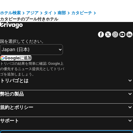
スリン ビーチ, hotels with pools
パンシービーチ, hotels with pools
アスペリー ホテル
Courtyard by Marriott Phuket Town
ホテル検索
アジア
タイ
南部
カタビーチ
ヤオノイ島, hotels with pools
ナイトンビーチ, hotels with pools
M Social Hotel Phuket
センタラ カタ リゾート プーケット
カタビーチのプール付きホテル
ナイハーンビーチ, hotels with pools
Koh Naka Yai, hotels with pools
プルマン プーケット パンワ ビーチ リゾート
プーケット パビリオンズ
Nathon, hotels with pools
Koh Hae, hotels with pools
アンダマン ビーチ スイーツ ホテル
Intercontinental Hotels Phuket Resort By Ihg
Facebook
Twitter
Insta
Yo
シービュー パトン ホテル
Novotel Phuket City Phokeethra
国を選択してください。
EcoLoft Hotel
HOMA Phuket Town
Googleに追加
Vignette Collection Dinso Resort & Villas Phuket By Ihg
SLEEP WITH ME HOTEL design hotel @ patong
トリバゴの結果を簡単に確認: Google上
サンウィング バンタオ ビーチ
Holiday Inn Resort Phuket Karon Beach
の優先するニュース提供元としてトリバ
ゴを追加しましょう。
ウィンダム シー パール リゾート プーケット
Bora Bora Villa Phuket
トリバゴとは
Naina Resort & Spa
Hotel Indigo Phuket Patong By Ihg
Holiday Inn Express Phuket Patong Beach Central By Ihg
ibis Phuket Patong
弊社の製品
Peach Blossom Resort
Oneloft Hotel
規約とポリシー
Must Sea Hotel
San Antonio Beach Guesthouse & Restaurant
ザ ブルー パール カタ ホテル
KK Karon Kata Boutique Hotel
サポート
ハニー リゾート
Sugar Marina Hotel -POP- Kata Beach