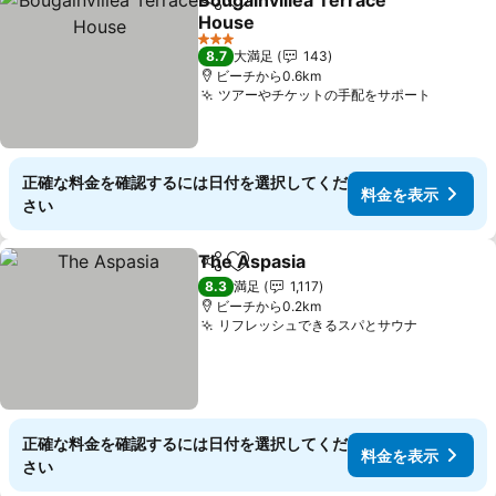
Bougainvillea Terrace
シェア
お気に入りに追加
House
3 ホテルのランク
8.7
大満足
143
ビーチから0.6km
ツアーやチケットの手配をサポート
正確な料金を確認するには日付を選択してくだ
料金を表示
さい
The Aspasia
シェア
お気に入りに追加
8.3
満足
1,117
ビーチから0.2km
リフレッシュできるスパとサウナ
正確な料金を確認するには日付を選択してくだ
料金を表示
さい