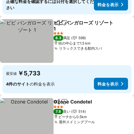
正確な料金を確認するには日付を選択してくだ
料金を表示
さい
ビビ バンガローズ リゾート
シェア
お気に入りに追加
1
3 ホテルのランク
8.3
満足
598
街の中心まで1.5 km
リラックスできる館内スパ
￥5,733
最安値
4件のサイト
の料金を表示
料金を表示
Ozone Condotel
シェア
お気に入りに追加
3 ホテルのランク
7.8
良い
514
ビーチから0.5km
屋外スイミングプール