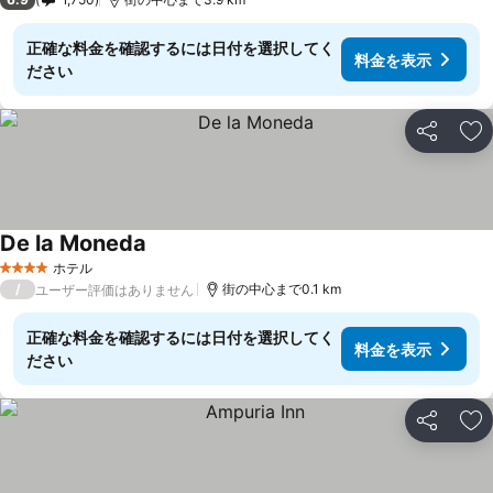
正確な料金を確認するには日付を選択してく
料金を表示
ださい
シェア
お
De la Moneda
ホテル
4 ホテルのランク
/
街の中心まで0.1 km
ユーザー評価はありません
正確な料金を確認するには日付を選択してく
料金を表示
ださい
シェア
お