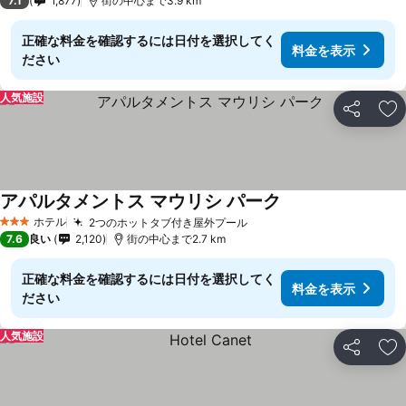
7.1
1,877
街の中心まで3.9 km
正確な料金を確認するには日付を選択してく
料金を表示
ださい
人気施設
シェア
お
アパルタメントス マウリシ パーク
ホテル
2つのホットタブ付き屋外プール
3 ホテルのランク
7.6
良い
2,120
街の中心まで2.7 km
正確な料金を確認するには日付を選択してく
料金を表示
ださい
人気施設
シェア
お