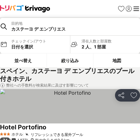
お気に入り
ログイ
メ
目的地
カステーヨ デ エンプリエス
チェックイン/アウト
滞在人数と部屋数
日付を選択
2 人、1 部屋
並べ替え
絞り込み
地図
スペイン、カステーヨ デ エンプリエスのプール
付きホテル
弊社への手数料が検索結果に及ぼす影響について
シェア
お
Hotel Portofino
ホテル
リフレッシュできる屋外プール
3 ホテルのランク