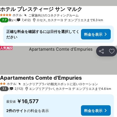
ホテル プレスティージ サン マルク
ホテル
ご家族向けのコネクティングルーム
4 ホテルのランク
7.7
良い
7,412
ロセス, カステーヨ デ エンプリエスまで6.3 km
正確な料金を確認するには日付を選択してく
料金を表示
ださい
人気施設
シェア
お
Apartaments Comte d'Empuries
ホテル
エンクリアブラバの観光スポットに近いロケーション
2 ホテルのランク
7.1
2,112
エンプリアブラバ, カステーヨ デ エンプリエスまで4.6 km
￥16,577
最安値
2件のサイト
の料金を表示
料金を表示