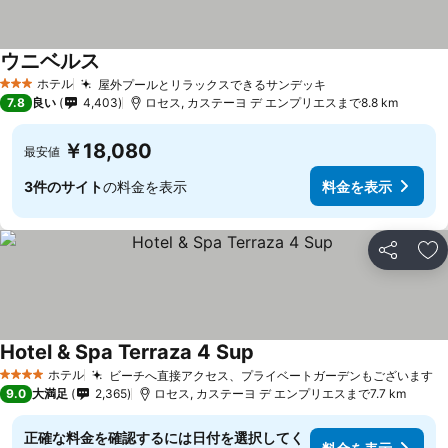
ウニベルス
ホテル
屋外プールとリラックスできるサンデッキ
3 ホテルのランク
7.8
良い
4,403
ロセス, カステーヨ デ エンプリエスまで8.8 km
￥18,080
最安値
3件のサイト
の料金を表示
料金を表示
シェア
お
Hotel & Spa Terraza 4 Sup
ホテル
ビーチへ直接アクセス、プライベートガーデンもございます
4 ホテルのランク
9.0
大満足
2,365
ロセス, カステーヨ デ エンプリエスまで7.7 km
正確な料金を確認するには日付を選択してく