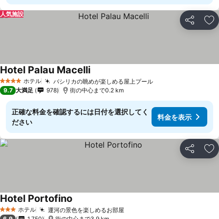
人気施設
シェア
お
Hotel Palau Macelli
ホテル
バシリカの眺めが楽しめる屋上プール
4 ホテルのランク
9.7
大満足
978
街の中心まで0.2 km
正確な料金を確認するには日付を選択してく
料金を表示
ださい
シェア
お
Hotel Portofino
ホテル
運河の景色を楽しめるお部屋
3 ホテルのランク
6.9
1,750
街の中心まで3.9 km