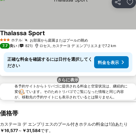
シェア
お
Thalassa Sport
ホテル
お部屋から庭園またはプールの眺め
3 ホテルのランク
7.7
良い
821
ロセス, カステーヨ デ エンプリエスまで7.2 km
正確な料金を確認するには日付を選択してく
料金を表示
ださい
さらに表示
各予約サイトからトリバゴに提供される料金と空室状況は、継続的に
変化しています。そのためトリバゴでご覧になった情報と同じ内容
が、移動先の予約サイトにも表示されているとは限りません。
価格帯
カステーヨ デ エンプリエスのプール付きホテルの料金は1泊あたり
￥16,577
～
‎￥31,584
です。