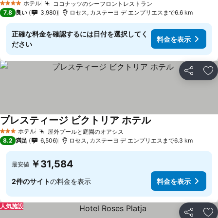
ホテル
ココナッツのシーフロントレストラン
4 ホテルのランク
7.8
良い
3,980
ロセス, カステーヨ デ エンプリエスまで6.6 km
正確な料金を確認するには日付を選択してく
料金を表示
ださい
シェア
お
プレスティージ ビクトリア ホテル
ホテル
屋外プールと庭園のオアシス
3 ホテルのランク
8.2
満足
6,506
ロセス, カステーヨ デ エンプリエスまで6.3 km
￥31,584
最安値
2件のサイト
の料金を表示
料金を表示
人気施設
シェア
お