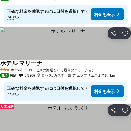
正確な料金を確認するには日付を選択してく
料金を表示
ださい
シェア
お
ホテル マリーナ
ホテル
ローゼスの海辺という最高のロケーション
3 ホテルのランク
8.4
満足
5,396
ロセス, カステーヨ デ エンプリエスまで8.1 km
正確な料金を確認するには日付を選択してく
料金を表示
ださい
人気施設
シェア
お