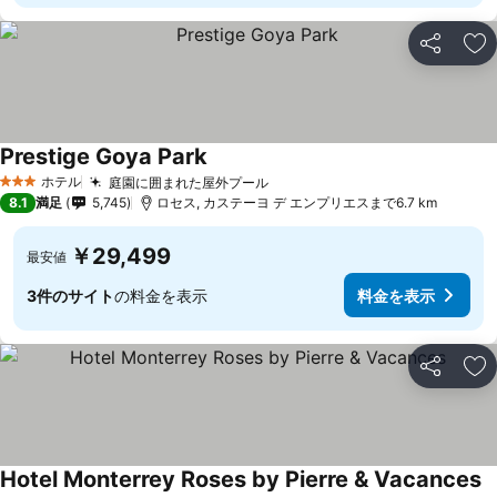
シェア
お
Prestige Goya Park
ホテル
庭園に囲まれた屋外プール
3 ホテルのランク
8.1
満足
5,745
ロセス, カステーヨ デ エンプリエスまで6.7 km
￥29,499
最安値
3件のサイト
の料金を表示
料金を表示
シェア
お
Hotel Monterrey Roses by Pierre & Vacances