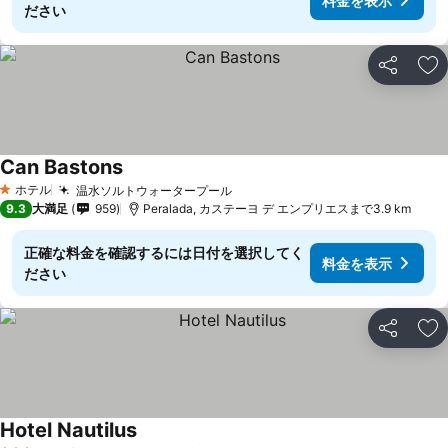
料金を表示
ださい
シェア
お
Can Bastons
ホテル
温水ソルトウォータープール
1 ホテルのランク
9.3
大満足
959
Peralada, カステーヨ デ エンプリエスまで3.9 km
正確な料金を確認するには日付を選択してく
料金を表示
ださい
シェア
お
Hotel Nautilus