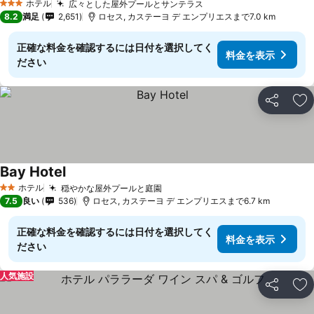
ホテル
広々とした屋外プールとサンテラス
3 ホテルのランク
8.2
満足
2,651
ロセス, カステーヨ デ エンプリエスまで7.0 km
正確な料金を確認するには日付を選択してく
料金を表示
ださい
シェア
お
Bay Hotel
ホテル
穏やかな屋外プールと庭園
2 ホテルのランク
7.5
良い
536
ロセス, カステーヨ デ エンプリエスまで6.7 km
正確な料金を確認するには日付を選択してく
料金を表示
ださい
人気施設
シェア
お