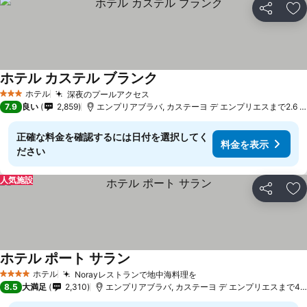
シェア
お
ホテル カステル ブランク
ホテル
深夜のプールアクセス
3 ホテルのランク
7.9
良い
2,859
エンプリアブラバ, カステーヨ デ エンプリエスまで2.6 km
正確な料金を確認するには日付を選択してく
料金を表示
ださい
人気施設
シェア
お
ホテル ポート サラン
ホテル
Norayレストランで地中海料理を
4 ホテルのランク
8.5
大満足
2,310
エンプリアブラバ, カステーヨ デ エンプリエスまで4.6 km