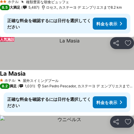
ホテル
種類豊富な朝食ビュッフェ
2 ホテルのランク
8.5
大満足
5,487
ロセス, カステーヨ デ エンプリエスまで8.2 km
正確な料金を確認するには日付を選択してく
料金を表示
ださい
人気施設
シェア
お
La Masia
ホテル
屋外スイミングプール
1 ホテルのランク
8.2
満足
1,031
San Pedro Pescador, カステーヨ デ エンプリエスまで7.3 km
正確な料金を確認するには日付を選択してく
料金を表示
ださい
シェア
お