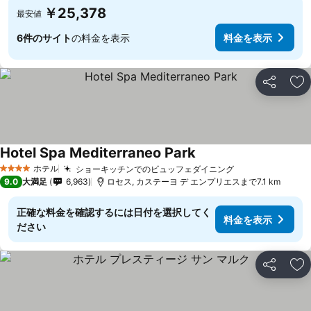
￥25,378
最安値
6件のサイト
の料金を表示
料金を表示
シェア
お
Hotel Spa Mediterraneo Park
ホテル
ショーキッチンでのビュッフェダイニング
4 ホテルのランク
9.0
大満足
6,963
ロセス, カステーヨ デ エンプリエスまで7.1 km
正確な料金を確認するには日付を選択してく
料金を表示
ださい
シェア
お