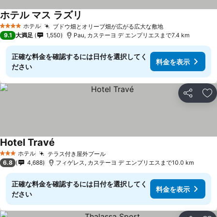
ホテル マス ラズリ
ホテル
ブドウ畑とオリーブ畑が広がる広大な敷地
4 ホテルのランク
9.1
大満足
1,550
Pau, カステーヨ デ エンプリエスまで7.4 km
正確な料金を確認するには日付を選択してく
料金を表示
ださい
シェア
お
Hotel Travé
ホテル
テラス付き屋外プール
3 ホテルのランク
6.8
4,688
フィゲレス, カステーヨ デ エンプリエスまで10.0 km
正確な料金を確認するには日付を選択してく
料金を表示
ださい