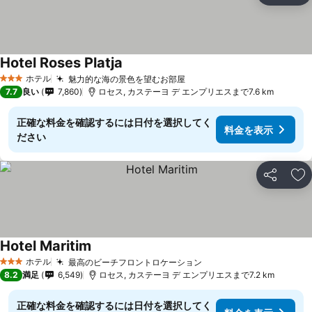
Hotel Roses Platja
ホテル
魅力的な海の景色を望むお部屋
3 ホテルのランク
7.7
良い
7,860
ロセス, カステーヨ デ エンプリエスまで7.6 km
正確な料金を確認するには日付を選択してく
料金を表示
ださい
シェア
お
Hotel Maritim
ホテル
最高のビーチフロントロケーション
3 ホテルのランク
8.2
満足
6,549
ロセス, カステーヨ デ エンプリエスまで7.2 km
正確な料金を確認するには日付を選択してく