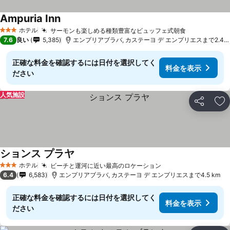
Ampuria Inn
ホテル
サーモンも楽しめる種類豊富なビュッフェ式朝食
3 ホテルのランク
7.6
良い
5,385
エンプリアブラバ, カステーヨ デ エンプリエスまで2.4 km
正確な料金を確認するには日付を選択してく
料金を表示
ださい
人気施設
シェア
お
ションス プラヤ
ホテル
ビーチと運河に近い最高のロケーション
3 ホテルのランク
6.4
6,583
エンプリアブラバ, カステーヨ デ エンプリエスまで4.5 km
正確な料金を確認するには日付を選択してく
料金を表示
ださい