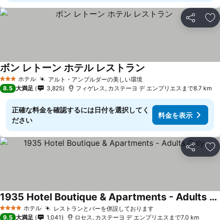
シェア
お
ボン レトーン ホテル レストラン
ホテル
アルト・アンプルダーの美しい環境
3 ホテルのランク
8.5
大満足
3,825
フィゲレス, カステーヨ デ エンプリエスまで8.7 km
正確な料金を確認するには日付を選択してく
料金を表示
ださい
シェア
お
1935 Hotel Boutique & Apartments - Adults Only
ホテル
レストランとバーを併設しております
4 ホテルのランク
9.5
大満足
1,041
ロセス, カステーヨ デ エンプリエスまで7.0 km