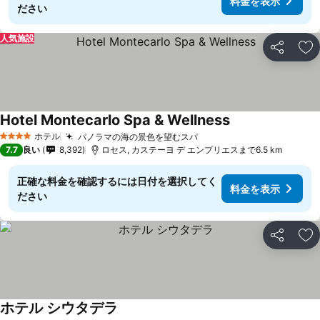
料金を表示
ださい
人気施設
シェア
お
Hotel Montecarlo Spa & Wellness
ホテル
パノラマの海の景色を望むスパ
4 ホテルのランク
7.7
良い
8,392
ロセス, カステーヨ デ エンプリエスまで6.5 km
正確な料金を確認するには日付を選択してく
料金を表示
ださい
シェア
お
ホテル シウタデラ