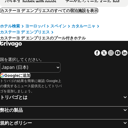
パラモス, hotels with pools
アーゲル シュール メール, hotels with pools
カダケス, hotels with pools
サンタ クリスティーナ デ アロ, hotels with pools
カステーヨ デ エンプリエスのすべての宿泊施設を表示
バルセロナ, hotels with pools
トロエッリャ デ モントグリ, hotels with pools
ホテル検索
ヨーロッパ
スペイン
カタルーニャ
サン アントニ デ カロンジェ, hotels with pools
フィゲレス, hotels with pools
カステーヨ デ エンプリエス
サン シプリアン, hotels with pools
コリウール, hotels with pools
カステーヨ デ エンプリエスのプール付きホテル
パラフルヘル, hotels with pools
カレーリャ デ パラフリュージェル, hotels with pools
San Pedro Pescador, hotels with pools
リャンサ, hotels with pools
Facebook
Twitter
Insta
Yo
国を選択してください。
ポール ヴァンドル, hotels with pools
バニュルス シュル メール, hotels with pools
バル=リョブレガ, hotels with pools
エル ポルト デ ラ セルバ, hotels with pools
Googleに追加
ルブールー, hotels with pools
オロト, hotels with pools
トリバゴの結果を簡単に確認: Google上
Peralada, hotels with pools
グアルタ, hotels with pools
の優先するニュース提供元としてトリバ
ゴを追加しましょう。
Ultramort, hotels with pools
Vilademuls, hotels with pools
トリバゴとは
Cantallops, hotels with pools
サンタ パウ, hotels with pools
Besalú, hotels with pools
Banyuls-dels-Aspres, hotels with pools
弊社の製品
Laroque-des-Albères, hotels with pools
San Juan les Fonts, hotels with pools
規約とポリシー
サン・グレゴリー, hotels with pools
カロンジュ, hotels with pools