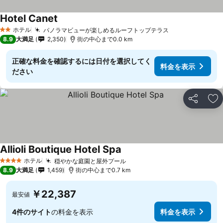
Hotel Canet
ホテル
パノラマビューが楽しめるルーフトップテラス
2 ホテルのランク
8.9
大満足
2,350
街の中心まで0.0 km
正確な料金を確認するには日付を選択してく
料金を表示
ださい
シェア
お
Allioli Boutique Hotel Spa
ホテル
穏やかな庭園と屋外プール
4 ホテルのランク
8.9
大満足
1,459
街の中心まで0.7 km
￥22,387
最安値
4件のサイト
の料金を表示
料金を表示