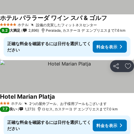
ホテル パララーダ ワイン スパ & ゴルフ
ホテル
設備の充実したフィットネスセンター
5 ホテルのランク
9.2
大満足
2,896
Peralada, カステーヨ デ エンプリエスまで7.6 km
正確な料金を確認するには日付を選択してく
料金を表示
ださい
シェア
お
Hotel Marian Platja
ホテル
2つの屋外プール、お子様用プールもございます
3 ホテルのランク
7.7
良い
1,273
ロセス, カステーヨ デ エンプリエスまで7.0 km
正確な料金を確認するには日付を選択してく
料金を表示
ださい