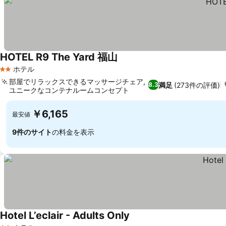
HOTEL R9 The Yard 福山
ホテル
2 ホテルのランク
部屋でリラックスできるマッサージチェア,
満足
(273件の評価)
8.3
ユニークなコンテナルームコンセプト
￥6,165
最安値
9件のサイト
の料金を表示
Hotel L’eclair - Adults Only