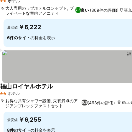
ホテル
2 ホテルのランク
大人専用のラブホテルコンセプト, プ
良い
(309件の評価)
7.5
福山,
ライベートな室内アメニティ
￥6,222
最安値
6件のサイト
の料金を表示
福山ロイヤルホテル
ホテル
2 ホテルのランク
お得な共有シャワー設備, 栄養満点のア
(463件の評価)
6.8
福山, 
ジアンブレックファストセット
￥6,255
最安値
8件のサイト
の料金を表示