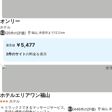
オンリー
ホテル
(20件の評価)
5.2
福山, 井原市まで12.2 km
￥5,477
最安値
2件のサイト
の料金を表示
ホテルエリアワン福山
ホテル
3 ホテルのランク
リラックスできるマッサージサービス,
(446件の評価)
6.7
福山, 
手頃な価格の朝食ビュッフェ