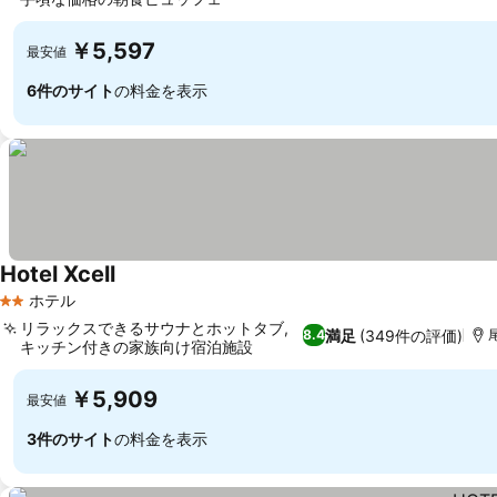
￥5,597
最安値
6件のサイト
の料金を表示
Hotel Xcell
ホテル
2 ホテルのランク
リラックスできるサウナとホットタブ,
満足
(349件の評価)
8.4
キッチン付きの家族向け宿泊施設
￥5,909
最安値
3件のサイト
の料金を表示