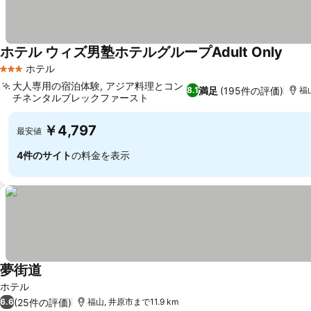
ホテル ウィズ男塾ホテルグループAdult Only
ホテル
3 ホテルのランク
大人専用の宿泊体験, アジア料理とコン
満足
(195件の評価)
8.1
福山
チネンタルブレックファースト
￥4,797
最安値
4件のサイト
の料金を表示
夢街道
ホテル
(25件の評価)
6.6
福山, 井原市まで11.9 km