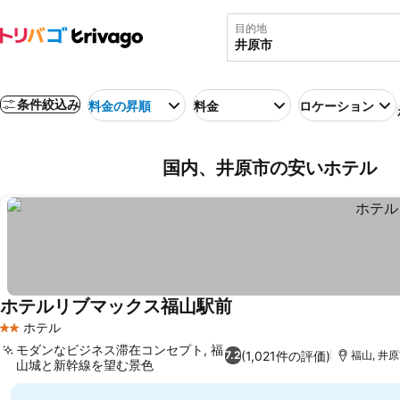
目的地
条件絞込み
料金の昇順
料金
ロケーション
国内、井原市の安いホテル
ホテルリブマックス福山駅前
ホテル
2 ホテルのランク
モダンなビジネス滞在コンセプト, 福
(1,021件の評価)
7.2
福山, 井原
山城と新幹線を望む景色