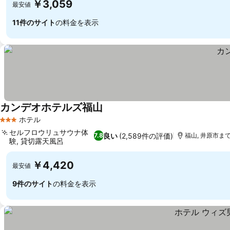
￥3,059
最安値
11件のサイト
の料金を表示
カンデオホテルズ福山
ホテル
3 ホテルのランク
セルフロウリュサウナ体
良い
(2,589件の評価)
7.8
福山, 井原市まで1
験, 貸切露天風呂
￥4,420
最安値
9件のサイト
の料金を表示