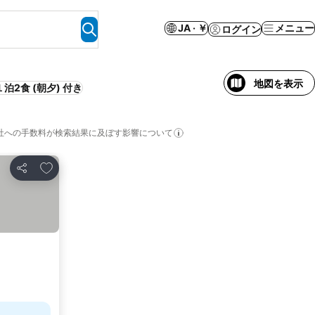
JA · ￥
メニュー
ログイン
地図を表示
１泊2食 (朝夕) 付き
社への手数料が検索結果に及ぼす影響について
お気に入りに追加
シェア