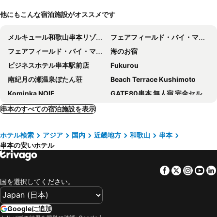
他にもこんな宿泊施設がオススメです
メルキュール和歌山串本リゾート＆スパ
フェアフィールド・バイ・マリオット・和歌山串本
フェアフィールド・バイ・マリオット・和歌山熊野古道すさみ
海のお宿
ビジネスホテル串本駅前店
Fukurou
南紀月の瀬温泉ぼたん荘
Beach Terrace Kushimoto
Kominka NOIE
GATE80串本 無人宿 完全セルフ 予約メッセージ欄確認要す スマートロック 暗証番号チェックイン 素泊まり専門 アメニティ持参で格安滞在 セコム24h監視 駐車場4台
Kushimoto, Minpaqu Azashi
Guesthouse Hotori
串本のすべての宿泊施設を表示
ホテル検索
アジア
国内
近畿地方
和歌山
串本
串本の安いホテル
Facebook
Twitter
Insta
Yo
国を選択してください。
Googleに追加