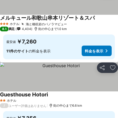
メルキュール和歌山串本リゾート＆スパ
ホテル
海と橋杭岩のパノラマビュー
3 ホテルのランク
8.1
満足
4,404
街の中心まで1.0 km
￥7,260
最安値
11件のサイト
の料金を表示
料金を表示
シェア
お
Guesthouse Hotori
ホテル
2 ホテルのランク
/
街の中心まで6.6 km
ユーザー評価はありません