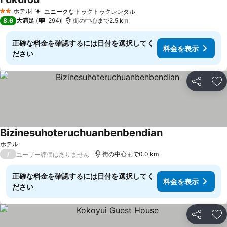
ホテル
ユニークなトゥクトゥクレンタル
2 ホテルのランク
8.6
大満足
294
街の中心まで2.5 km
正確な料金を確認するには日付を選択してく
料金を表示
ださい
シェア
お
Bizinesuhoteruchuanbenbendian
ホテル
/
街の中心まで0.0 km
ユーザー評価はありません
正確な料金を確認するには日付を選択してく
料金を表示
ださい
シェア
お