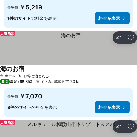
￥5,219
最安値
1件のサイト
の料金を表示
料金を表示
人気施設
シェア
お
海のお宿
ホテル
お得に泊まれる
1 ホテルのランク
8.2
満足
353
すさみ, 串本まで17.0 km
￥7,070
最安値
8件のサイト
の料金を表示
料金を表示
人気施設
シェア
お