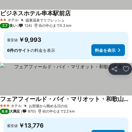
ビジネスホテル串本駅前店
ホテル
硫黄温泉でリフレッシュ
2 ホテルのランク
7.7
良い
124
街の中心まで0.3 km
￥9,993
最安値
6件のサイト
の料金を表示
料金を表示
シェア
お
フェアフィールド・バイ・マリオット・和歌山串本
ホテル
お部屋から眺める日の出
3 ホテルのランク
8.8
大満足
870
街の中心まで2.2 km
￥13,776
最安値