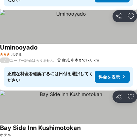
シェア
お
Uminooyado
ホテル
3 ホテルのランク
/
白浜, 串本まで17.0 km
ユーザー評価はありません
正確な料金を確認するには日付を選択してく
料金を表示
ださい
シェア
お
Bay Side Inn Kushimotokan
ホテル