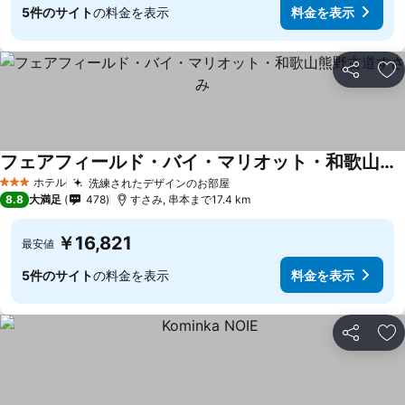
5件のサイト
の料金を表示
料金を表示
シェア
お
フェアフィールド・バイ・マリオット・和歌山熊野古道すさみ
ホテル
洗練されたデザインのお部屋
3 ホテルのランク
8.8
大満足
478
すさみ, 串本まで17.4 km
￥16,821
最安値
5件のサイト
の料金を表示
料金を表示
シェア
お