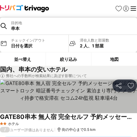
お気に入り
ログイ
メ
目的地
串本
チェックイン/アウト
滞在人数と部屋数
日付を選択
2 人、1 部屋
並べ替え
絞り込み
地図
国内、串本の安いホテル
弊社への手数料が検索結果に及ぼす影響について
シェア
お
GATE80串本 無人宿 完全セルフ 予約メッセージ欄確認要す スマートロック 暗証番号チェックイン 素泊まり専門 アメニティ持参で格安滞在 セコム24h監視 駐車場4台
ホテル
2 ホテルのランク
/
街の中心まで0.5 km
ユーザー評価はありません