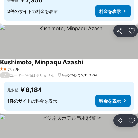
￥7,356
最安値
2件のサイト
の料金を表示
料金を表示
シェア
お
Kushimoto, Minpaqu Azashi
ホテル
2 ホテルのランク
/
街の中心まで11.8 km
ユーザー評価はありません
￥8,184
最安値
1件のサイト
の料金を表示
料金を表示
シェア
お