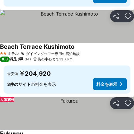
シェア
お
Beach Terrace Kushimoto
ホテル
ダイビングツアー専用の宿泊施設
2 ホテルのランク
8.3
満足
34
街の中心まで13.7 km
￥204,920
最安値
3件のサイト
の料金を表示
料金を表示
人気施設
シェア
お
Fukurou