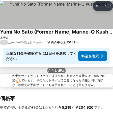
シェア
お
Yumi No Sato (Former Name, Marine-Q Kushimoto)
ホテル
/
街の中心まで6.8 km
ユーザー評価はありません
正確な料金を確認するには日付を選択してく
料金を表示
ださい
さらに表示
各予約サイトからトリバゴに提供される料金と空室状況は、継続的に
変化しています。そのためトリバゴでご覧になった情報と同じ内容
が、移動先の予約サイトにも表示されているとは限りません。
価格帯
串本の安いホテルの料金は1泊あたり
‎￥5,219
～
‎￥204,920
です。