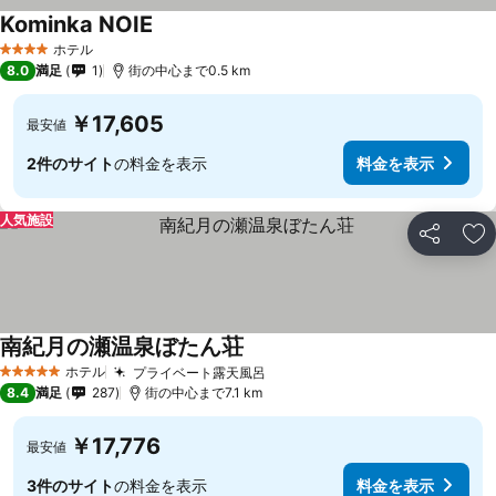
Kominka NOIE
ホテル
4 ホテルのランク
8.0
満足
1
街の中心まで0.5 km
￥17,605
最安値
2件のサイト
の料金を表示
料金を表示
人気施設
シェア
お
南紀月の瀬温泉ぼたん荘
ホテル
プライベート露天風呂
5 ホテルのランク
8.4
満足
287
街の中心まで7.1 km
￥17,776
最安値
3件のサイト
の料金を表示
料金を表示