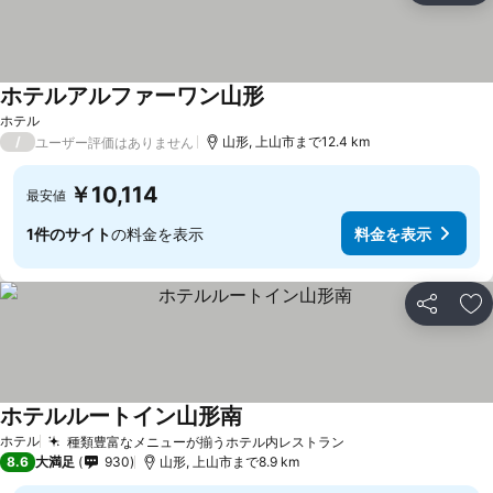
ホテルアルファーワン山形
ホテル
/
山形, 上山市まで12.4 km
ユーザー評価はありません
￥10,114
最安値
1件のサイト
の料金を表示
料金を表示
シェア
お
ホテルルートイン山形南
ホテル
種類豊富なメニューが揃うホテル内レストラン
8.6
大満足
930
山形, 上山市まで8.9 km