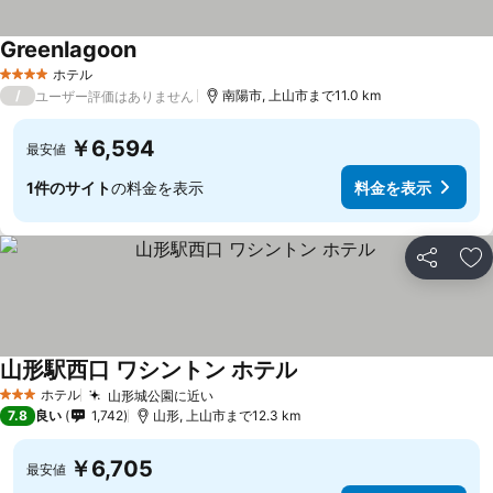
Greenlagoon
ホテル
4 ホテルのランク
/
南陽市, 上山市まで11.0 km
ユーザー評価はありません
￥6,594
最安値
1件のサイト
の料金を表示
料金を表示
シェア
お
山形駅西口 ワシントン ホテル
ホテル
山形城公園に近い
3 ホテルのランク
7.8
良い
1,742
山形, 上山市まで12.3 km
￥6,705
最安値