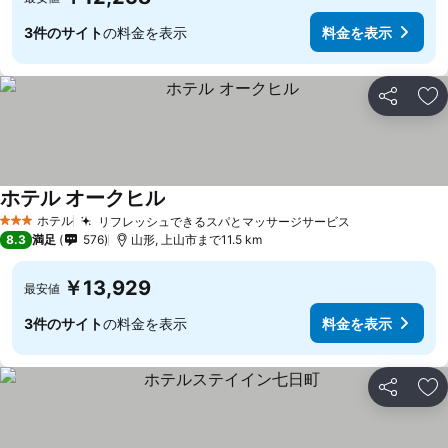
3件のサイト
の料金を表示
料金を表示
シェア
お
ホテル オークヒル
ホテル
リフレッシュできるスパとマッサージサービス
3 ホテルのランク
8.3
満足
576
山形, 上山市まで11.5 km
￥13,929
最安値
3件のサイト
の料金を表示
料金を表示
シェア
お