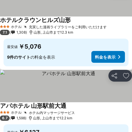
ホテルクラウンヒルズ山形
ホテル
充実した漫画ライブラリーをご利用いただけます
3 ホテルのランク
7.1
1,308
山形, 上山市まで12.3 km
￥5,076
最安値
9件のサイト
の料金を表示
料金を表示
シェア
お
アパホテル 山形駅前大通
ホテル
ホテル内マッサージサービス
3 ホテルのランク
6.7
1,598
山形, 上山市まで12.2 km