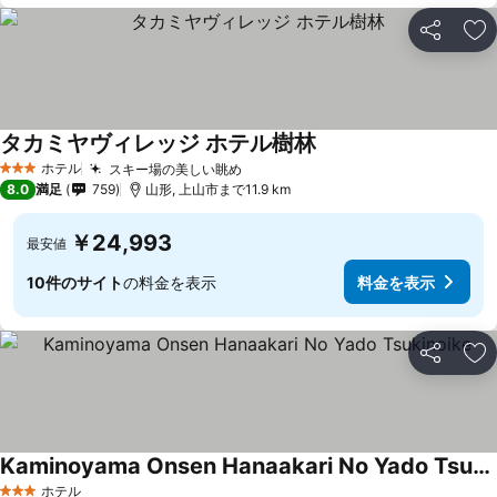
シェア
お
タカミヤヴィレッジ ホテル樹林
ホテル
スキー場の美しい眺め
3 ホテルのランク
8.0
満足
759
山形, 上山市まで11.9 km
￥24,993
最安値
10件のサイト
の料金を表示
料金を表示
シェア
お
Kaminoyama Onsen Hanaakari No Yado Tsukinoike
ホテル