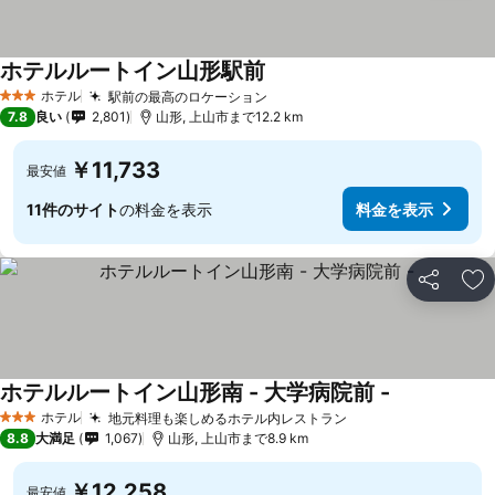
ホテルルートイン山形駅前
ホテル
駅前の最高のロケーション
3 ホテルのランク
7.8
良い
2,801
山形, 上山市まで12.2 km
￥11,733
最安値
11件のサイト
の料金を表示
料金を表示
シェア
お
ホテルルートイン山形南 - 大学病院前 -
ホテル
地元料理も楽しめるホテル内レストラン
3 ホテルのランク
8.8
大満足
1,067
山形, 上山市まで8.9 km
￥12,258
最安値