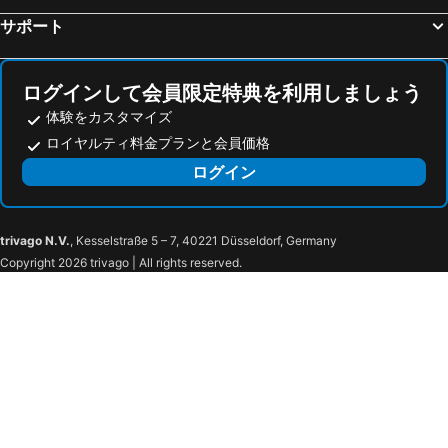
サポート
Tansen Hotel
Zaosunvalley Hotel
赤湯温泉 癒しの空間 丹波館
KKRzaoHakuginso
タカミヤヴィレッジ ホテル樹林
HOTEL ALPHA - Adult Only
ログインして会員限定特典を利用しましょう
Kaminoyama Onsen Hanaakari No Yado Tsukinoike
Zao Sunvalley Hotel
体験をカスタマイズ
(Ryokan) Kaminoyama Onsen Sagaeyaryokan
藏王Nozomi Hotel
ロイヤルティ料金プランと会員価格
ログイン
trivago N.V.
, Kesselstraße 5 – 7, 40221 Düsseldorf, Germany
Copyright 2026 trivago | All rights reserved.