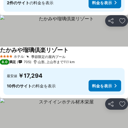
2件のサイト
の料金を表示
料金を表示
シェア
お
たかみや瑠璃倶楽リゾート
ホテル
季節限定の屋内プール
4 ホテルのランク
8.0
満足
705
山形, 上山市まで11.1 km
￥17,294
最安値
10件のサイト
の料金を表示
料金を表示
シェア
お