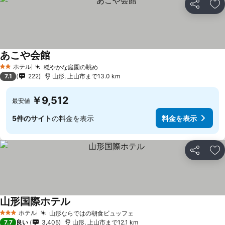
シェア
お
あこや会館
ホテル
穏やかな庭園の眺め
2 ホテルのランク
7.1
222
山形, 上山市まで13.0 km
￥9,512
最安値
5件のサイト
の料金を表示
料金を表示
シェア
お
山形国際ホテル
ホテル
山形ならではの朝食ビュッフェ
3 ホテルのランク
7.7
良い
3,405
山形, 上山市まで12.1 km