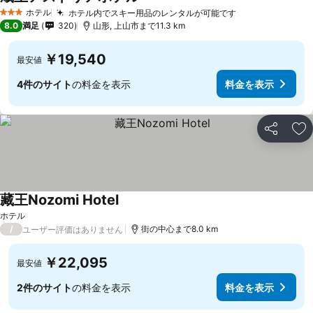
ホテル
ホテル内でスキー用品のレンタルが可能です
3 ホテルのランク
8.0
満足
320
山形, 上山市まで11.3 km
￥19,540
最安値
4件のサイト
の料金を表示
料金を表示
シェア
お
藏王Nozomi Hotel
ホテル
/
街の中心まで8.0 km
ユーザー評価はありません
￥22,095
最安値
2件のサイト
の料金を表示
料金を表示