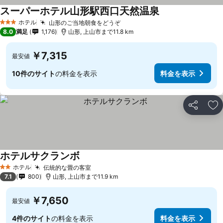
スーパーホテル山形駅西口天然温泉
ホテル
山形のご当地朝食をどうぞ
3 ホテルのランク
8.0
満足
1,176
山形, 上山市まで11.8 km
￥7,315
最安値
10件のサイト
の料金を表示
料金を表示
シェア
お
ホテルサクランボ
ホテル
伝統的な畳の客室
2 ホテルのランク
7.1
800
山形, 上山市まで11.9 km
￥7,650
最安値
4件のサイト
の料金を表示
料金を表示