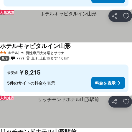
人気施設
シェア
お
ホテルキャピタルイン山形
ホテル
男性専用大浴場とサウナ
2 ホテルのランク
6.9
777
山形, 上山市まで11.6 km
￥8,215
最安値
5件のサイト
の料金を表示
料金を表示
人気施設
シェア
お
リッチモンドホテル山形駅前