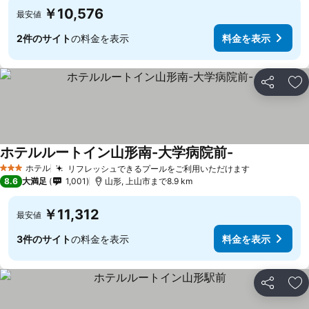
￥10,576
最安値
2件のサイト
の料金を表示
料金を表示
シェア
お
ホテルルートイン山形南-大学病院前-
ホテル
リフレッシュできるプールをご利用いただけます
3 ホテルのランク
8.6
大満足
1,001
山形, 上山市まで8.9 km
￥11,312
最安値
3件のサイト
の料金を表示
料金を表示
シェア
お