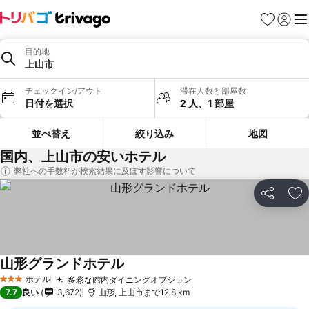
お気に入り
ログイ
メ
目的地
上山市
チェックイン/アウト
滞在人数と部屋数
日付を選択
2 人、1 部屋
並べ替え
絞り込み
地図
国内、上山市の安いホテル
弊社への手数料が検索結果に及ぼす影響について
シェア
お
山形グランドホテル
ホテル
多彩な館内ダイニングオプション
3 ホテルのランク
7.7
良い
3,672
山形, 上山市まで12.8 km