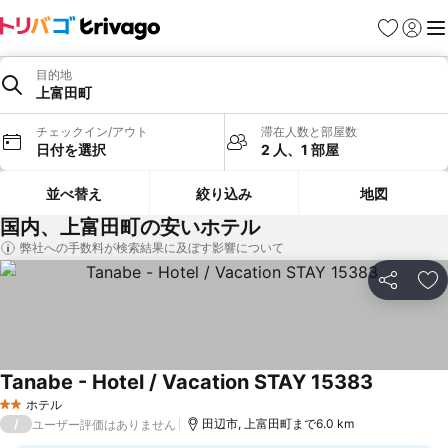
お気に入り
ログイ
メ
目的地
上富田町
チェックイン/アウト
滞在人数と部屋数
日付を選択
2 人、1 部屋
並べ替え
絞り込み
地図
国内、上富田町の安いホテル
弊社への手数料が検索結果に及ぼす影響について
シェア
お
Tanabe - Hotel / Vacation STAY 15383
ホテル
2 ホテルのランク
/
田辺市, 上富田町まで6.0 km
ユーザー評価はありません