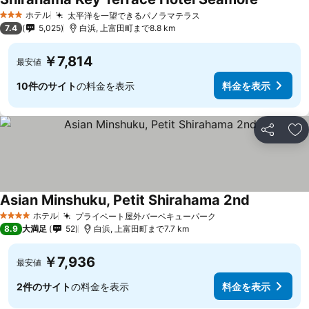
ホテル
太平洋を一望できるパノラマテラス
3 ホテルのランク
7.4
5,025
白浜, 上富田町まで8.8 km
￥7,814
最安値
10件のサイト
の料金を表示
料金を表示
シェア
お
Asian Minshuku, Petit Shirahama 2nd
ホテル
プライベート屋外バーベキューパーク
4 ホテルのランク
8.9
大満足
52
白浜, 上富田町まで7.7 km
￥7,936
最安値
2件のサイト
の料金を表示
料金を表示