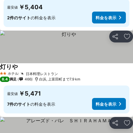
￥5,404
最安値
2件のサイト
の料金を表示
料金を表示
シェア
お
灯りや
ホテル
日本料理レストラン
2 ホテルのランク
8.4
満足
466
白浜, 上富田町まで7.9 km
￥5,471
最安値
7件のサイト
の料金を表示
料金を表示
シェア
お