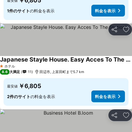
￥6,805
最安値
1件のサイト
の料金を表示
料金を表示
シェア
お
Japanese Stayle House. Easy Acces To The Station!
ホテル
1 ホテルのランク
8.6
大満足
11
田辺市, 上富田町まで5.7 km
￥6,805
最安値
2件のサイト
の料金を表示
料金を表示
シェア
お