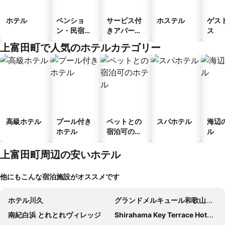
ホテル
ペンショ
サービス付
ホステル
ゲス
ン・民宿・
きアパート
ス
ゲストハウ
メント
上富田町で人気のホテルカテゴリー
ス
高級ホテル
プール付き
ペットとの
スパホテル
海辺
ホテル
宿泊可のホ
ル
テル
上富田町周辺の安いホテル
他にもこんな宿泊施設がオススメです
ホテル川久
グランドメルキュール和歌山みなべリゾート＆スパ
南紀白浜 とれとれヴィレッジ
Shirahama Key Terrace Hotel Seamore