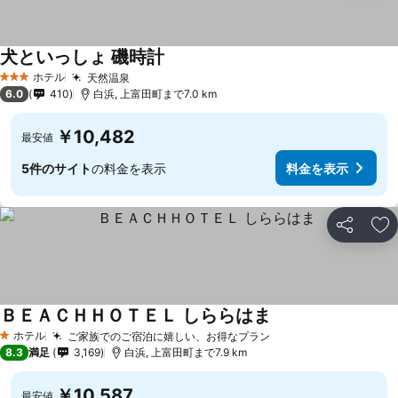
犬といっしょ 磯時計
ホテル
天然温泉
3 ホテルのランク
6.0
410
白浜, 上富田町まで7.0 km
￥10,482
最安値
5件のサイト
の料金を表示
料金を表示
シェア
お
ＢＥＡＣＨＨＯＴＥＬ しららはま
ホテル
ご家族でのご宿泊に嬉しい、お得なプラン
1 ホテルのランク
8.3
満足
3,169
白浜, 上富田町まで7.9 km
￥10,587
最安値