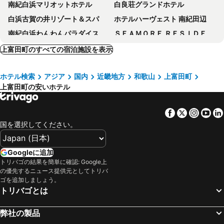
南紀白浜マリオットホテル
白良荘グランドホテル
白浜古賀の井リゾート＆スパ
ホテルハーヴェスト 南紀田辺
南紀白浜わんわんパラダイス
ＳＥＡＭＯＲＥ ＲＥＳＩＤＥＮＣＥ（シーモア レジデンス）
Hotel Kii Tanabe
Comfort Hotel Kii Tanabe
上富田町のすべての宿泊施設を表示
マリーナホテル海空
アレーズド・バレ ＳＨＩＲＡＨＡＭＡ
ホテル検索
アジア
国内
近畿地方
和歌山
上富田町
南紀白浜リゾートホテル（旧：朝日リゾートホテル白浜）
ホテル銀翠
上富田町の安いホテル
グランパスSea
ルアンドン白浜
灯りや
ホテル ベルヴェデーレ
Facebook
Twitter
Insta
Yo
インフィニートホテル & スパ 南紀白浜
白浜温泉 Spa・イン 白浜
国を選択してください。
犬といっしょ 磯時計
白浜温泉 ＫＫＲ白浜 美浜荘
グランパスリゾート白浜
The Hills 白浜
Googleに追加
トリバゴの結果を簡単に確認: Google上
新錦ホテル
田辺 ステーション ホテル
の優先するニュース提供元としてトリバ
白浜温泉 ホテルサンリゾート白浜
ホテル南海楼
ゴを追加しましょう。
トリバゴとは
白浜・温泉リゾート海岳
ＢＥＡＣＨＨＯＴＥＬ しららはま
ホテル花屋
ビジネスホテル田辺サンシャイン
弊社の製品
ペンションAloalo
グランパスＳｅａ