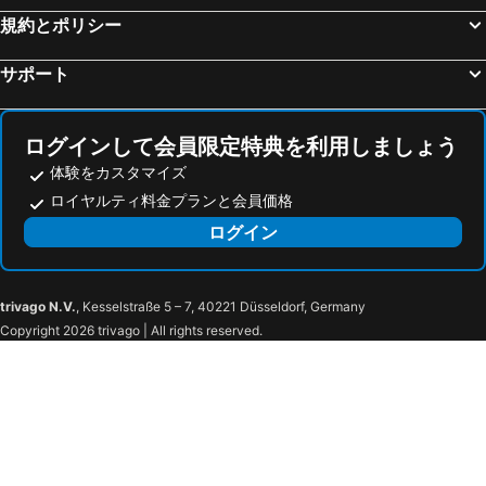
規約とポリシー
Tabist Nanki Shirahama Ryokan Mantei
FIVE SPRING RESORT THE SHIRAHAMA
Ichie
ガーデンホテルハナヨ
サポート
長楽園
白浜温泉 オーベルジュサウステラス
Business Hotel B.loom
てんつくゲストハウス
ログインして会員限定特典を利用しましょう
KaigakuOsen Resort Shirahama
おんせん民宿望海
体験をカスタマイズ
ビジネスホテルパール
和みの宿いろり
ロイヤルティ料金プランと会員価格
湯処 むろべ
the CUE
ログイン
Azamian ASSOBO
Nanki Shirahama Resort Hotel - Vacation STAY 38055v
SPAイン白浜
Nankishirahama Toretore Village
trivago N.V.
, Kesselstraße 5 – 7, 40221 Düsseldorf, Germany
Blanchette Nanki Shirahama
Blanchette Nankishirahama - Vacation Stay 05732v
Copyright 2026 trivago | All rights reserved.
Nanki Shirahama K-32
Guesthouse Ogawaya
Japanese Stayle House. Easy Acces To The Station!
Business Hotel B,loom - Vacation STAY 38190v
Ocean Smile
Shirahamakashibessok 32
ホワイト ビーチ ハウス