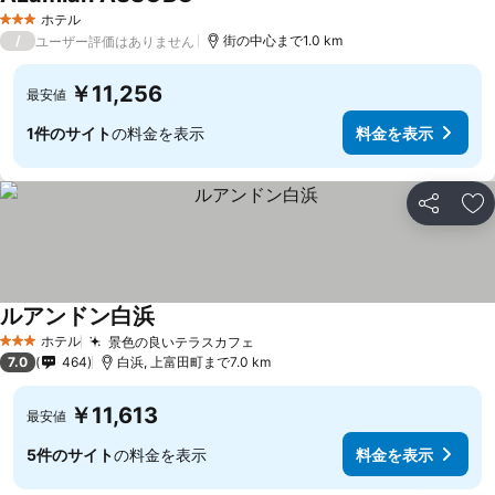
ホテル
3 ホテルのランク
/
街の中心まで1.0 km
ユーザー評価はありません
￥11,256
最安値
1件のサイト
の料金を表示
料金を表示
シェア
お
ルアンドン白浜
ホテル
景色の良いテラスカフェ
3 ホテルのランク
7.0
464
白浜, 上富田町まで7.0 km
￥11,613
最安値
5件のサイト
の料金を表示
料金を表示