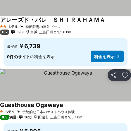
アレーズド・バレ ＳＨＩＲＡＨＡＭＡ
ホテル
季節限定の屋外プール
2 ホテルのランク
6.7
598
白浜, 上富田町まで5.6 km
￥6,739
最安値
9件のサイト
の料金を表示
料金を表示
シェア
お
Guesthouse Ogawaya
ホテル
伝統的な日本のゲストハウス体験
1 ホテルのランク
8.3
満足
162
田辺市, 上富田町まで5.7 km