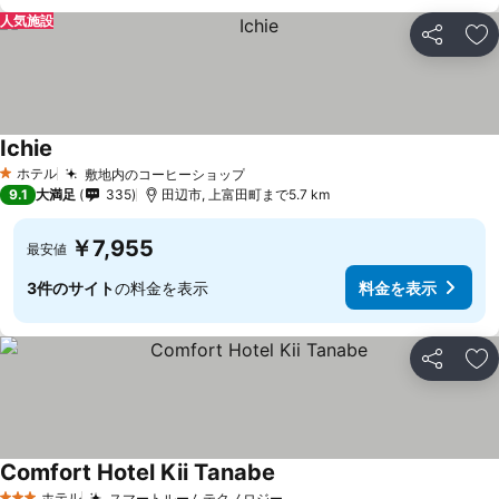
人気施設
シェア
お
Ichie
ホテル
敷地内のコーヒーショップ
1 ホテルのランク
9.1
大満足
335
田辺市, 上富田町まで5.7 km
￥7,955
最安値
3件のサイト
の料金を表示
料金を表示
シェア
お
Comfort Hotel Kii Tanabe
ホテル
スマートルームテクノロジー