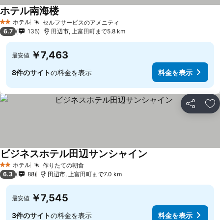
ホテル南海楼
ホテル
セルフサービスのアメニティ
2 ホテルのランク
6.7
135
田辺市, 上富田町まで5.8 km
￥7,463
最安値
8件のサイト
の料金を表示
料金を表示
シェア
お
ビジネスホテル田辺サンシャイン
ホテル
作りたての朝食
2 ホテルのランク
6.3
88
田辺市, 上富田町まで7.0 km
￥7,545
最安値
3件のサイト
の料金を表示
料金を表示