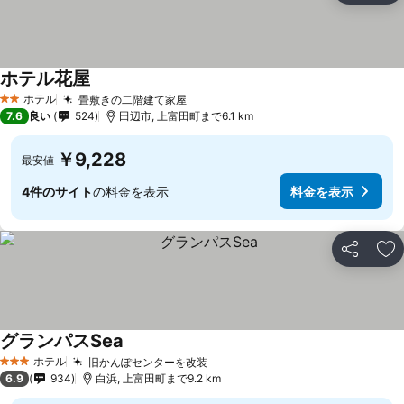
ホテル花屋
ホテル
畳敷きの二階建て家屋
2 ホテルのランク
7.6
良い
524
田辺市, 上富田町まで6.1 km
￥9,228
最安値
4件のサイト
の料金を表示
料金を表示
シェア
お
グランパスSea
ホテル
旧かんぽセンターを改装
3 ホテルのランク
6.9
934
白浜, 上富田町まで9.2 km