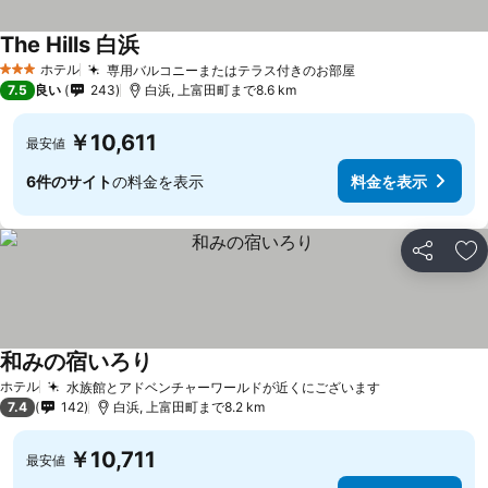
The Hills 白浜
ホテル
専用バルコニーまたはテラス付きのお部屋
3 ホテルのランク
7.5
良い
243
白浜, 上富田町まで8.6 km
￥10,611
最安値
6件のサイト
の料金を表示
料金を表示
シェア
お
和みの宿いろり
ホテル
水族館とアドベンチャーワールドが近くにございます
7.4
142
白浜, 上富田町まで8.2 km
￥10,711
最安値