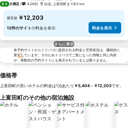
4 ホテルのランク
8.5
大満足
4,062
白浜, 上富田町まで8.0 km
￥12,203
最安値
12件のサイト
の料金を表示
料金を表示
さらに表示
各予約サイトからトリバゴに提供される料金と空室状況は、継続的に
変化しています。そのためトリバゴでご覧になった情報と同じ内容
が、移動先の予約サイトにも表示されているとは限りません。
価格帯
上富田町の安いホテルの料金は1泊あたり
‎￥5,404
～
‎￥12,203
です。
上富田町のその他の宿泊施設