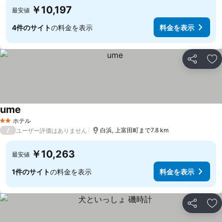
￥10,197
最安値
4件のサイト
の料金を表示
料金を表示
シェア
お
ume
ホテル
2 ホテルのランク
/
白浜, 上富田町まで7.8 km
ユーザー評価はありません
￥10,263
最安値
1件のサイト
の料金を表示
料金を表示
シェア
お