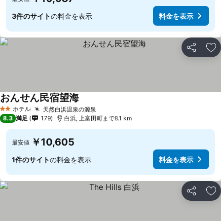
3件のサイト
の料金を表示
料金を表示
シェア
お
おんせん民宿望海
ホテル
天然白浜温泉の源泉
2 ホテルのランク
8.3
満足
179
白浜, 上富田町まで8.1 km
￥10,605
最安値
1件のサイト
の料金を表示
料金を表示
シェア
お