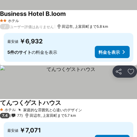
Business Hotel B.loom
ホテル
2 ホテルのランク
/
田辺市, 上富田町まで5.8 km
ユーザー評価はありません
￥6,932
最安値
5件のサイト
の料金を表示
料金を表示
シェア
お
てんつくゲストハウス
ホテル
家庭的な雰囲気と心遣いのデザイン
1 ホテルのランク
7.4
77
田辺市, 上富田町まで5.7 km
￥7,071
最安値