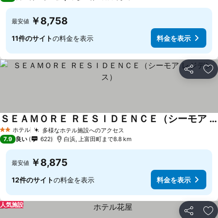
￥8,758
最安値
11件のサイト
の料金を表示
料金を表示
シェア
お
ＳＥＡＭＯＲＥ ＲＥＳＩＤＥＮＣＥ（シーモア レジデンス）
ホテル
多様なホテル施設へのアクセス
2 ホテルのランク
7.9
良い
622
白浜, 上富田町まで8.8 km
￥8,875
最安値
12件のサイト
の料金を表示
料金を表示
人気施設
シェア
お