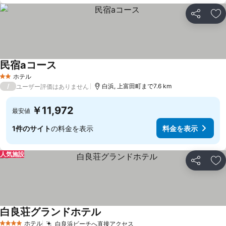
シェア
お
民宿aコース
ホテル
2 ホテルのランク
/
白浜, 上富田町まで7.6 km
ユーザー評価はありません
￥11,972
最安値
1件のサイト
の料金を表示
料金を表示
人気施設
シェア
お
白良荘グランドホテル
ホテル
白良浜ビーチへ直接アクセス