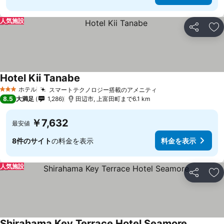
人気施設
シェア
お
Hotel Kii Tanabe
ホテル
スマートテクノロジー搭載のアメニティ
3 ホテルのランク
8.5
大満足
1,286
田辺市, 上富田町まで6.1 km
￥7,632
最安値
8件のサイト
の料金を表示
料金を表示
人気施設
シェア
お
Shirahama Key Terrace Hotel Seamore