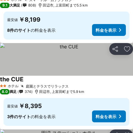
3 ホテルのランク
9.1
大満足
808
田辺市, 上富田町まで5.5 km
￥8,199
最安値
8件のサイト
の料金を表示
料金を表示
シェア
お
the CUE
ホテル
庭園とテラスでリラックス
2 ホテルのランク
8.0
満足
374
田辺市, 上富田町まで5.9 km
￥8,395
最安値
3件のサイト
の料金を表示
料金を表示