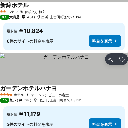
新錦ホテル
ホテル
伝統的な和室
2 ホテルのランク
8.5
大満足
454
白浜, 上富田町まで7.9 km
￥10,824
最安値
6件のサイト
の料金を表示
料金を表示
シェア
お
ガーデンホテルハナヨ
ホテル
オーシャンビューの客室
4 ホテルのランク
7.5
良い
284
田辺市, 上富田町まで4.8 km
￥11,179
最安値
3件のサイト
の料金を表示
料金を表示