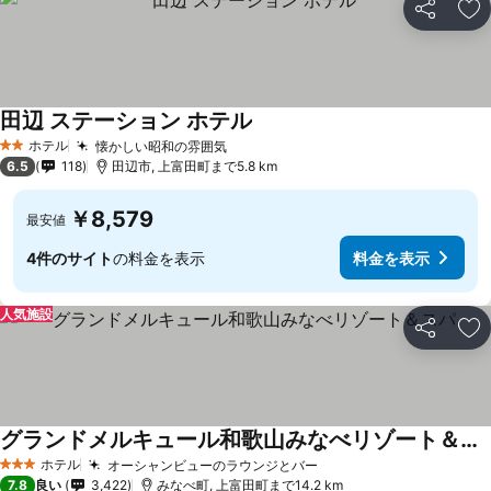
シェア
お
田辺 ステーション ホテル
ホテル
懐かしい昭和の雰囲気
2 ホテルのランク
6.5
118
田辺市, 上富田町まで5.8 km
￥8,579
最安値
4件のサイト
の料金を表示
料金を表示
人気施設
シェア
お
グランドメルキュール和歌山みなべリゾート＆スパ
ホテル
オーシャンビューのラウンジとバー
3 ホテルのランク
7.8
良い
3,422
みなべ町, 上富田町まで14.2 km