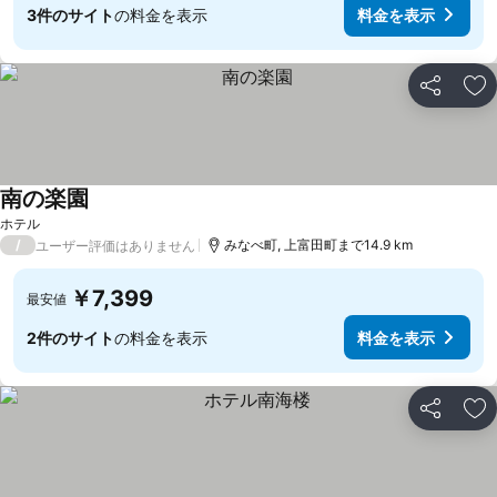
3件のサイト
の料金を表示
料金を表示
シェア
お
南の楽園
ホテル
/
みなべ町, 上富田町まで14.9 km
ユーザー評価はありません
￥7,399
最安値
2件のサイト
の料金を表示
料金を表示
シェア
お