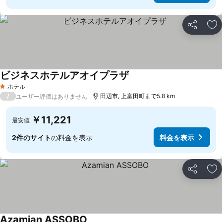
シェア
お
ビジネスホテルアオイプラザ
ホテル
1 ホテルのランク
/
田辺市, 上富田町まで5.8 km
ユーザー評価はありません
￥11,221
最安値
2件のサイト
の料金を表示
料金を表示
シェア
お
Azamian ASSOBO