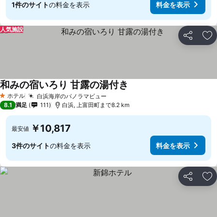
1件のサイト
の料金を表示
料金を表示
人気施設
シェア
お
和みの宿いろり 甘露の湯付き
ホテル
白浜海岸のパノラマビュー
1 ホテルのランク
8.1
満足
111
白浜, 上富田町まで8.2 km
￥10,817
最安値
3件のサイト
の料金を表示
料金を表示
シェア
お