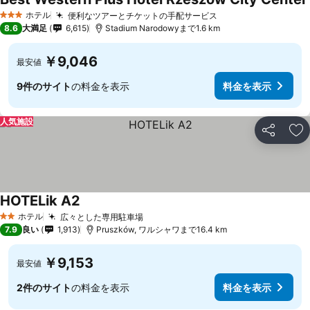
ホテル
便利なツアーとチケットの手配サービス
料金を表示
3 ホテルのランク
8.6
大満足
6,615
Stadium Narodowyまで1.6 km
￥9,046
最安値
9件のサイト
の料金を表示
料金を表示
人気施設
シェア
お
HOTELik A2
料金を表示
ホテル
広々とした専用駐車場
料金を表示
2 ホテルのランク
7.9
良い
1,913
Pruszków, ワルシャワまで16.4 km
￥9,153
最安値
2件のサイト
の料金を表示
料金を表示