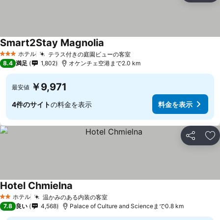
Smart2Stay Magnolia
料金を表示
ホテル
テラス付きの庭園ビューの客室
料金を表示
3 ホテルのランク
8.4
満足
1,802
オケンチェ空港まで2.0 km
￥9,971
最安値
4件のサイト
の料金を表示
料金を表示
シェア
お
Hotel Chmielna
料金を表示
ホテル
温かみのある内装の客室
料金を表示
2 ホテルのランク
7.8
良い
4,568
Palace of Culture and Scienceまで0.8 km