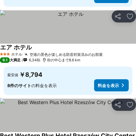
シェア
お
エア ホテル
料金を表示
ホテル
空港の景色が楽しめる防音対策済みのお部屋
料金を表示
3 ホテルのランク
9.1
大満足
6,348
街の中心まで8.6 km
￥8,794
最安値
8件のサイト
の料金を表示
料金を表示
シェア
お
Best Western Plus Hotel Rzeszów City Center