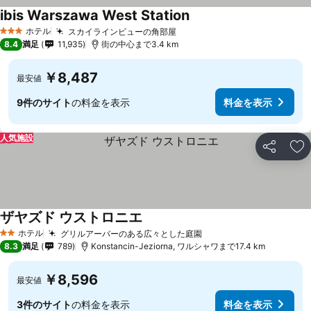
ibis Warszawa West Station
料金を表示
ホテル
スカイラインビューの角部屋
料金を表示
3 ホテルのランク
8.4
満足
11,935
街の中心まで3.4 km
￥8,487
最安値
9件のサイト
の料金を表示
料金を表示
人気施設
シェア
お
ザヤズド ウストロニエ
料金を表示
ホテル
グリルアーバーのある広々とした庭園
料金を表示
2 ホテルのランク
8.3
満足
789
Konstancin-Jeziorna, ワルシャワまで17.4 km
￥8,596
最安値
3件のサイト
の料金を表示
料金を表示