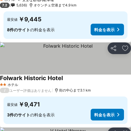
料金を表示
1 ホテルのランク
7.2
5,636
オケンチェ空港まで4.9 km
￥9,445
最安値
8件のサイト
の料金を表示
料金を表示
シェア
お
Folwark Historic Hotel
料金を表示
ホテル
2 ホテルのランク
/
街の中心まで3.1 km
ユーザー評価はありません
￥9,471
最安値
3件のサイト
の料金を表示
料金を表示