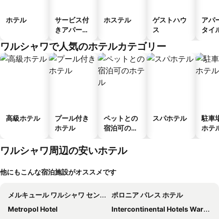
ホテル
サービス付
ホステル
ゲストハウ
アパ
きアパート
ス
タイ
メント
ル
ワルシャワで人気のホテルカテゴリー
高級ホテル
プール付き
ペットとの
スパホテル
駐車
ホテル
宿泊可のホ
ホテ
テル
ワルシャワ周辺の安いホテル
他にもこんな宿泊施設がオススメです
メルキュール ワルシャワ セントラム
ポロニア パレス ホテル
Metropol Hotel
Intercontinental Hotels Warsaw By Ihg