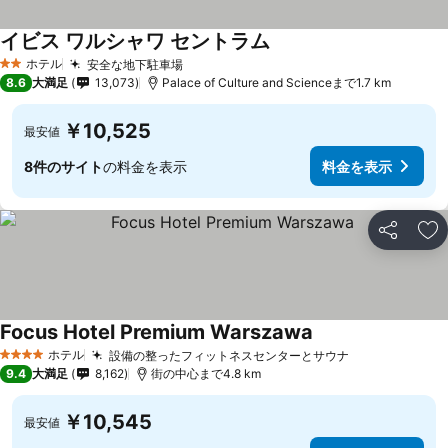
イビス ワルシャワ セントラム
料金を表示
ホテル
安全な地下駐車場
料金を表示
2 ホテルのランク
8.6
大満足
13,073
Palace of Culture and Scienceまで1.7 km
￥10,525
最安値
8件のサイト
の料金を表示
料金を表示
シェア
お
Focus Hotel Premium Warszawa
料金を表示
ホテル
設備の整ったフィットネスセンターとサウナ
料金を表示
4 ホテルのランク
9.4
大満足
8,162
街の中心まで4.8 km
￥10,545
最安値