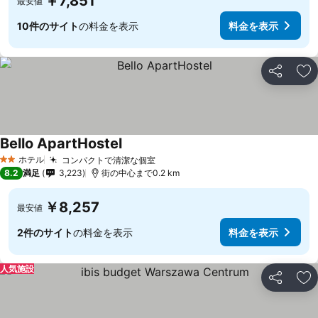
￥7,851
最安値
10件のサイト
の料金を表示
料金を表示
シェア
お
Bello ApartHostel
料金を表示
ホテル
コンパクトで清潔な個室
料金を表示
2 ホテルのランク
8.2
満足
3,223
街の中心まで0.2 km
￥8,257
最安値
2件のサイト
の料金を表示
料金を表示
人気施設
シェア
お