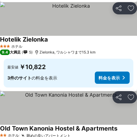
シェア
お
Hotelik Zielonka
料金を表示
ホテル
3 ホテルのランク
9.4
大満足
5
Zielonka, ワルシャワまで15.3 km
￥10,822
最安値
3件のサイト
の料金を表示
料金を表示
シェア
お
Old Town Kanonia Hostel & Apartments
料金を表
ホテル
眺めの良いアパートメント
料金を表示