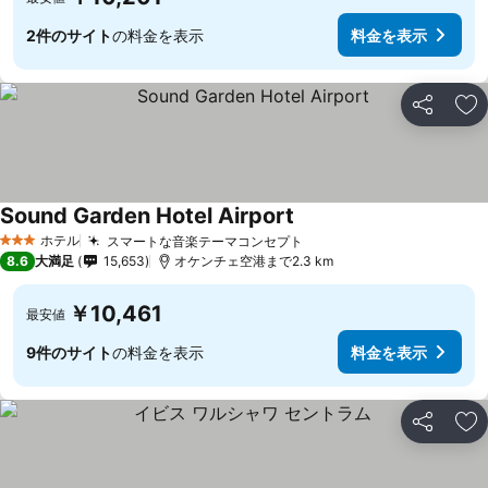
2件のサイト
の料金を表示
料金を表示
シェア
お
Sound Garden Hotel Airport
料金を表示
ホテル
スマートな音楽テーマコンセプト
料金を表示
3 ホテルのランク
8.6
大満足
15,653
オケンチェ空港まで2.3 km
￥10,461
最安値
9件のサイト
の料金を表示
料金を表示
シェア
お