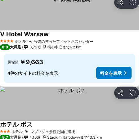
シェア
お
V Hotel Warsaw
料金を表示
ホテル
設備の整ったフィットネスセンター
料金を表示
4 ホテルのランク
8.8
大満足
3,721
街の中心まで6.2 km
￥9,663
最安値
4件のサイト
の料金を表示
料金を表示
シェア
お
ホテル ボス
料金を表示
ホテル
マゾフシェ景観公園に隣接
料金を表示
3 ホテルのランク
8.7
大満足
4,166
Stadium Narodowyまで13.3 km