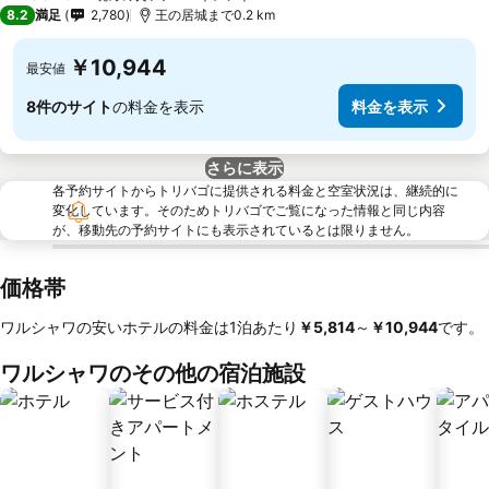
2 ホテルのランク
8.2
満足
2,780
王の居城まで0.2 km
￥10,944
最安値
8件のサイト
の料金を表示
料金を表示
さらに表示
各予約サイトからトリバゴに提供される料金と空室状況は、継続的に
変化しています。そのためトリバゴでご覧になった情報と同じ内容
が、移動先の予約サイトにも表示されているとは限りません。
価格帯
ワルシャワの安いホテルの料金は1泊あたり
‎￥5,814
～
‎￥10,944
です。
ワルシャワのその他の宿泊施設