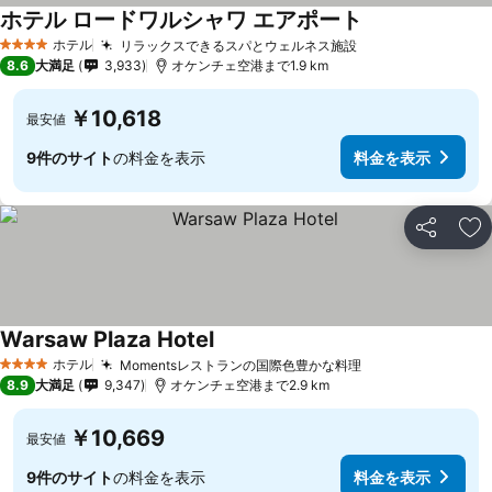
ホテル ロードワルシャワ エアポート
料金を表示
ホテル
リラックスできるスパとウェルネス施設
料金を表示
4 ホテルのランク
8.6
大満足
3,933
オケンチェ空港まで1.9 km
￥10,618
最安値
9件のサイト
の料金を表示
料金を表示
シェア
お
Warsaw Plaza Hotel
料金を表示
ホテル
Momentsレストランの国際色豊かな料理
料金を表示
4 ホテルのランク
8.9
大満足
9,347
オケンチェ空港まで2.9 km
￥10,669
最安値
9件のサイト
の料金を表示
料金を表示