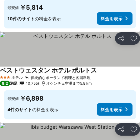
￥5,814
最安値
10件のサイト
の料金を表示
料金を表示
シェア
お
ベストウェスタン ホテル ポルトス
料金を表示
ホテル
伝統的なポーランド料理と各国料理
料金を表示
3 ホテルのランク
8.2
満足
10,755
オケンチェ空港まで5.8 km
￥6,898
最安値
4件のサイト
の料金を表示
料金を表示
シェア
お