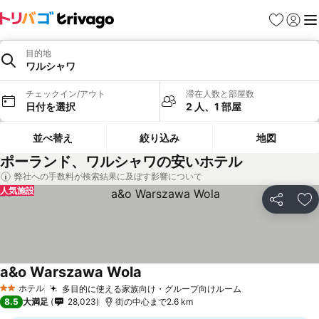
お気に入り
ログイ
メ
目的地
ワルシャワ
チェックイン/アウト
滞在人数と部屋数
日付を選択
2 人、1 部屋
並べ替え
絞り込み
地図
ポーランド、ワルシャワの安いホテル
弊社への手数料が検索結果に及ぼす影響について
人気施設
シェア
お
a&o Warszawa Wola
料金を表示
ホテル
多目的に使える家族向け・グループ向けルーム
料金を表示
2 ホテルのランク
8.5
大満足
28,023
街の中心まで2.6 km