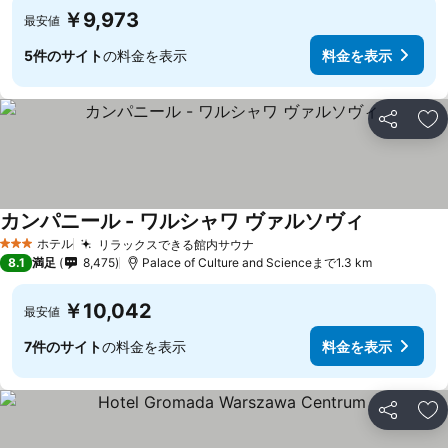
￥9,973
最安値
5件のサイト
の料金を表示
料金を表示
シェア
お
カンパニール - ワルシャワ ヴァルソヴィ
料金を表示
ホテル
リラックスできる館内サウナ
料金を表示
3 ホテルのランク
8.1
満足
8,475
Palace of Culture and Scienceまで1.3 km
￥10,042
最安値
7件のサイト
の料金を表示
料金を表示
シェア
お