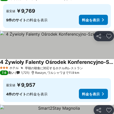
￥9,769
最安値
9件のサイト
の料金を表示
料金を表示
シェア
お
4 Żywioły Falenty Ośrodek Konferencyjno-Szkoleniowy
料金を表示
ホテル
早朝の朝食に対応するホテル内レストラン
料金を表示
3 ホテルのランク
7.6
良い
1,721
Raszyn, ワルシャワまで11.9 km
￥9,957
最安値
4件のサイト
の料金を表示
料金を表示
シェア
お