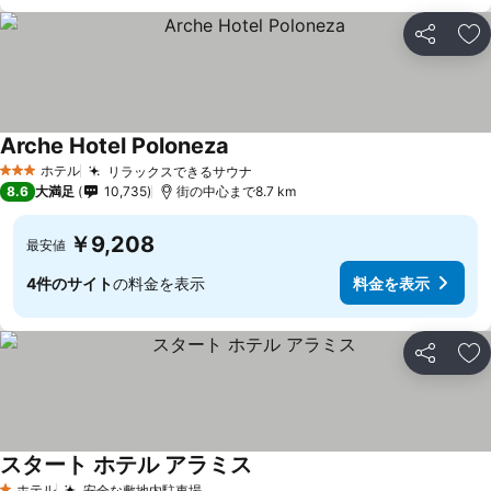
シェア
お
Arche Hotel Poloneza
料金を表示
ホテル
リラックスできるサウナ
料金を表示
3 ホテルのランク
8.6
大満足
10,735
街の中心まで8.7 km
￥9,208
最安値
4件のサイト
の料金を表示
料金を表示
シェア
お
スタート ホテル アラミス
料金を表示
ホテル
安全な敷地内駐車場