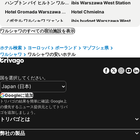
ハンプトン バイ ヒルトン ワルシャワ シティ センター
ibis Warszawa West Station
Hotel Gromada Warszawa Centrum
Hotel Chmielna
ノボテル ワルシャワ ツェントラム
ibis budget Warszawa West Station
NYX Hotel Warsaw
a&o Warszawa Wola
ワルシャワのすべての宿泊施設を表示
ibis budget Warszawa Centrum
Mercure Warszawa Grand
ホテル検索
ヨーロッパ
ポーランド
マゾフシェ県
SCSK Żurawia
レオナルド ロイヤル ホテル ワルシャワ
ワルシャワ
ワルシャワの安いホテル
Courtyard by Marriott Warsaw Airport
Bello ApartHostel
Hotel Reytan
イビス ワルシャワ スタレ ミャスト オールドタウン
Facebook
Twitter
Insta
Yo
Motel One Warsaw-Chopin
リージェント ワルシャワ ホテル
国を選択してください。
Holiday Inn Express Warsaw - The HUB by IHG
Sheraton Grand Warsaw
Holiday Inn Warsaw City Centre By Ihg
MDM ホテル シティ センター
Googleに追加
トリバゴの結果を簡単に確認: Google上
Renaissance Warsaw Airport Hotel
エアポート ホテル オケシー
の優先するニュース提供元としてトリバ
Best Western Plus Hotel Rzeszów City Center
The Westin Warsaw
ゴを追加しましょう。
トリバゴとは
Hotel Witkowski
Arche Hotel Geologiczna
Warsaw Presidential Hotel
Moxy Warsaw City
弊社の製品
Golden Tulip Warsaw Centre
B&B HOTEL Warszawa-Okęcie