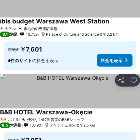
ibis budget Warszawa West Station
料金を表示
ホテル
敷地内の専用駐車場
料金を表示
1 ホテルのランク
8.1
満足
16,752
Palace of Culture and Scienceまで3.2 km
￥7,601
最安値
4件のサイト
の料金を表示
料金を表示
シェア
お
B&B HOTEL Warszawa-Okęcie
料金を表示
ホテル
便利な24時間営業のB&Bショップ
料金を表示
2 ホテルのランク
8.5
大満足
13,190
オケンチェ空港まで2.5 km