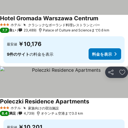
Hotel Gromada Warszawa Centrum
料金を表示
ホテル
クラシックなポーランド料理レストランとバー
料金を表示
3 ホテルのランク
7.7
良い
23,489
Palace of Culture and Scienceまで0.6 km
￥10,176
最安値
9件のサイト
の料金を表示
料金を表示
シェア
お
Poleczki Residence Apartments
料金を表示
ホテル
家族向けの宿泊施設
料金を表示
3 ホテルのランク
8.4
満足
4,739
オケンチェ空港まで3.0 km
￥10,201
最安値