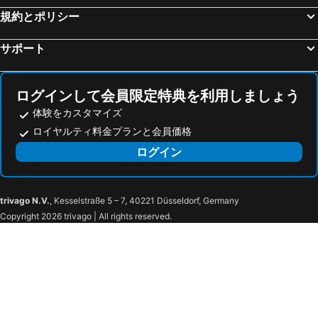
規約とポリシー
Warsaw Plaza Hotel
ホテル ロゴス
イビス ワルシャワ セントラム
Holiday Inn Express Warsaw - Mokotow By Ihg
サポート
Mercure Warszawa Airport
Mamaison Hotel Le Regina Warsaw
カンパニール - ワルシャワ ヴァルソヴィ
ベストウェスタン ホテル ポルトス
ログインして会員限定特典を利用しましょう
Sofitel Warsaw Victoria
Focus Hotel Premium Warszawa
体験をカスタマイズ
Golden Tulip Warsaw Airport
Hilton Warsaw City
ロイヤルティ料金プランと会員価格
Hotel Gordon
ibis Styles Warszawa City
ログイン
PURO Warszawa Centrum
ホテル アーモンド ビジネス & スパ
フミエルナ ゲスト ハウス
H15 Boutique Hotel, Warsaw, a Member of Design Hotels
trivago N.V.
, Kesselstraße 5 – 7, 40221 Düsseldorf, Germany
Hotel Warszawa
Hotel Indigo Warsaw - Nowy Swiat By Ihg
Copyright 2026 trivago | All rights reserved.
ホスアパートメンツ シティ センター
エクスクルーシブ アパートホテル
Little Home Apartments
Hotel Teatro Boutique Old Town - Destigo Hotels
American House Hennela
Hotel Verte, Warsaw, Autograph Collection
セナート ワルシャワ アパートメンツ
Anielewicza 26 Rooms
Arkadia Centrum - Pokoje
ハンプトン バイ ヒルトン ワルシャワ エアポート