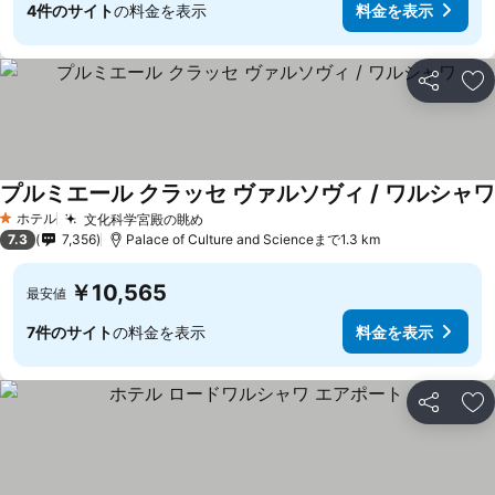
4件のサイト
の料金を表示
料金を表示
シェア
お
プルミエール クラッセ ヴァルソヴィ / ワルシャワ
ホテル
文化科学宮殿の眺め
料金を表示
1 ホテルのランク
7.3
7,356
Palace of Culture and Scienceまで1.3 km
￥10,565
最安値
7件のサイト
の料金を表示
料金を表示
シェア
お