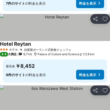
7件のサイト
の料金を表示
料金を表示
シェア
お
Hotel Reytan
料金を表示
ホテル
自家製ポーランド式朝食ビュッフェ
料金を表示
3 ホテルのランク
8.9
大満足
8,714
Palace of Culture and Scienceまで2.8 km
￥8,452
最安値
9件のサイト
の料金を表示
料金を表示
シェア
お