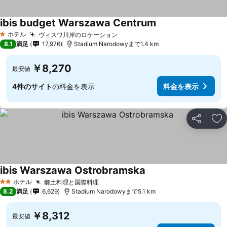
ibis budget Warszawa Centrum
料金を表示
ホテル
ヴィスワ川岸のロケーション
料金を表示
1 ホテルのランク
8.1
満足
17,976
Stadium Narodowyまで1.4 km
￥8,270
最安値
4件のサイト
の料金を表示
料金を表示
シェア
お
ibis Warszawa Ostrobramska
料金を表示
ホテル
郷土料理と国際料理
料金を表示
2 ホテルのランク
8.2
満足
6,629
Stadium Narodowyまで5.1 km
￥8,312
最安値