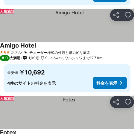
人気施設
シェア
お
Amigo Hotel
料金を表示
ホテル
チューダー様式の外観と魅力的な庭園
料金を表示
3 ホテルのランク
8.9
大満足
1,091
Sulejówek, ワルシャワまで17.7 km
￥10,692
最安値
4件のサイト
の料金を表示
料金を表示
人気施設
シェア
お
Fotex