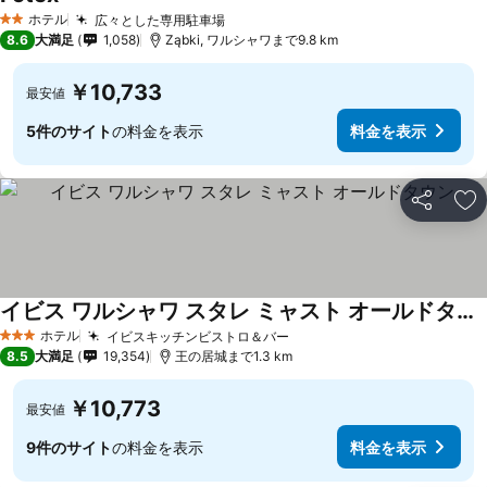
料金を表示
ホテル
広々とした専用駐車場
料金を表示
2 ホテルのランク
8.6
大満足
1,058
Ząbki, ワルシャワまで9.8 km
￥10,733
最安値
5件のサイト
の料金を表示
料金を表示
シェア
お
イビス ワルシャワ スタレ ミャスト オールドタウン
料金を表示
ホテル
イビスキッチンビストロ＆バー
料金を表示
3 ホテルのランク
8.5
大満足
19,354
王の居城まで1.3 km
￥10,773
最安値
9件のサイト
の料金を表示
料金を表示