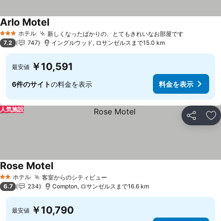
Arlo Motel
ホテル
新しくなったばかりの、とてもきれいなお部屋です
3 ホテルのランク
7.2
747
イングルウッド, ロサンゼルスまで15.0 km
￥10,591
最安値
6件のサイト
の料金を表示
料金を表示
人気施設
シェア
お
Rose Motel
ホテル
客室からのシティビュー
2 ホテルのランク
6.7
234
Compton, ロサンゼルスまで16.6 km
￥10,790
最安値