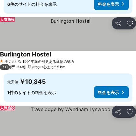
6件のサイト
の料金を表示
料金を表示
人気施設
シェア
お
Burlington Hostel
ホテル
1901年築の歴史ある建物の魅力
1 ホテルのランク
7.0
348
街の中心まで2.5 km
￥10,845
最安値
1件のサイト
の料金を表示
料金を表示
人気施設
シェア
お