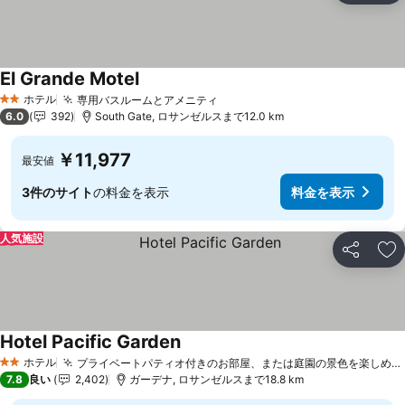
El Grande Motel
ホテル
専用バスルームとアメニティ
2 ホテルのランク
6.0
392
South Gate, ロサンゼルスまで12.0 km
￥11,977
最安値
3件のサイト
の料金を表示
料金を表示
人気施設
シェア
お
Hotel Pacific Garden
ホテル
プライベートパティオ付きのお部屋、または庭園の景色を楽しめるお部屋
2 ホテルのランク
7.8
良い
2,402
ガーデナ, ロサンゼルスまで18.8 km