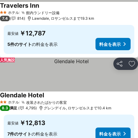
Travelers Inn
ホテル
館内ランドリー設備
2 ホテルのランク
7.4
814
Lawndale, ロサンゼルスまで19.3 km
￥12,787
最安値
5件のサイト
の料金を表示
料金を表示
人気施設
シェア
お
Glendale Hotel
ホテル
改装されたばかりの客室
2 ホテルのランク
8.3
満足
4,795
グレンデイル, ロサンゼルスまで10.4 km
￥12,813
最安値
7件のサイト
の料金を表示
料金を表示