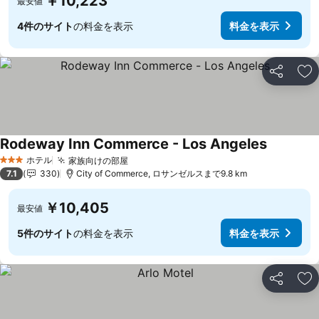
￥10,223
最安値
4件のサイト
の料金を表示
料金を表示
シェア
お
Rodeway Inn Commerce - Los Angeles
ホテル
家族向けの部屋
3 ホテルのランク
7.1
330
City of Commerce, ロサンゼルスまで9.8 km
￥10,405
最安値
5件のサイト
の料金を表示
料金を表示
シェア
お