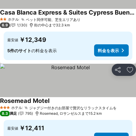
Casa Blanca Express & Suites Cypress Buena Park - Anaheim Area
ホテル
ペット同伴可能、芝生エリアあり
2 ホテルのランク
6.9
1,130
街の中心まで32.3 km
￥12,349
最安値
5件のサイト
の料金を表示
料金を表示
シェア
お
Rosemead Motel
ホテル
ジャグジー付きのお部屋で贅沢なリラックスタイムを
3 ホテルのランク
8.3
満足
795
Rosemead, ロサンゼルスまで15.2 km
￥12,411
最安値