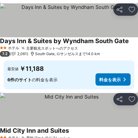
シェア
お
Days Inn & Suites by Wyndham South Gate
ホテル
主要観光スポットへのアクセス
2 ホテルのランク
7.2
2,061
South Gate, ロサンゼルスまで14.0 km
￥11,188
最安値
6件のサイト
の料金を表示
料金を表示
シェア
お
Mid City Inn and Suites
ホテル
屋外プールでリフレッシュ