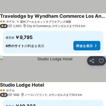
Travelodge by Wyndham Commerce Los Angeles Area
ホテル
屋外プールとホットタブでオアシス体験
2 ホテルのランク
6.4
2,591
City of Commerce, ロサンゼルスまで15.0 km
￥9,795
最安値
8件のサイト
の料金を表示
料金を表示
シェア
お
Studio Lodge Hotel
ホテル
2 ホテルのランク
6.8
559
ノースハリウッド, ロサンゼルスまで19.3 km