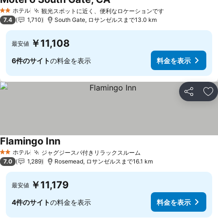
ホテル
観光スポットに近く、便利なロケーションです
2 ホテルのランク
7.4
1,710
South Gate, ロサンゼルスまで13.0 km
￥11,108
最安値
6件のサイト
の料金を表示
料金を表示
シェア
お
Flamingo Inn
ホテル
ジャグジースパ付きリラックスルーム
2 ホテルのランク
7.0
1,289
Rosemead, ロサンゼルスまで16.1 km
￥11,179
最安値
4件のサイト
の料金を表示
料金を表示