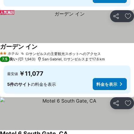
人気施設
シェア
お
ガーデン イン
ホテル
ロサンゼルスの主要観光スポットへのアクセス
2 ホテルのランク
7.5
良い
1,943
San Gabriel, ロサンゼルスまで17.6 km
￥11,077
最安値
5件のサイト
の料金を表示
料金を表示
シェア
お
Motel 6 South Gate, CA