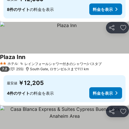
8件のサイト
の料金を表示
料金を表示
シェア
お
Plaza Inn
ホテル
レインフォールシャワー付きのシャワー/バスタブ
2 ホテルのランク
7.2
255
South Gate, ロサンゼルスまで11.1 km
￥12,205
最安値
4件のサイト
の料金を表示
料金を表示
シェア
お