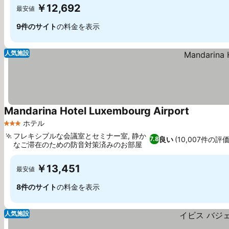
￥12,692
最安値
9件のサイト
の料金を表示
人気施設
Mandarina Hotel Luxembourg Airport
料金を表
ホテル
3 ホテルのランク
フレキシブルな会議室とセミナー室, 静か
良い
(10,007件の評価
7.8
なご滞在のための防音対策済みのお部屋
料金を表示
￥13,451
最安値
8件のサイト
の料金を表示
人気施設