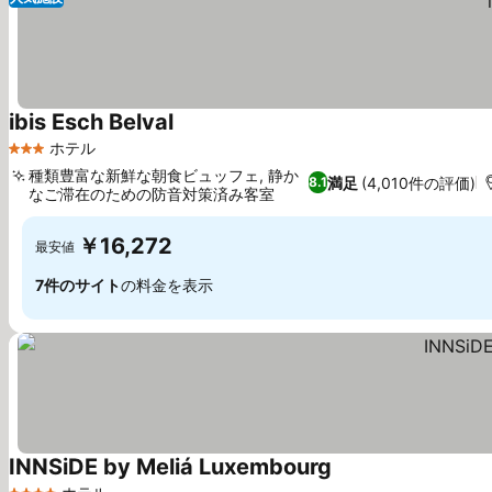
ibis Esch Belval
料金を表示
ホテル
3 ホテルのランク
種類豊富な新鮮な朝食ビュッフェ, 静か
満足
(4,010件の評価)
8.1
なご滞在のための防音対策済み客室
料金を表示
￥16,272
最安値
7件のサイト
の料金を表示
INNSiDE by Meliá Luxembourg
料金を表示