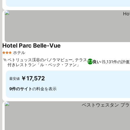
Hotel Parc Belle-Vue
料金を表示
ホテル
3 ホテルのランク
ペトリュッス渓谷のパノラマビュー, テラス
良い
(5,131件の評価
7.7
付きレストラン「ル・ベック・ファン」
料金を表示
￥17,572
最安値
9件のサイト
の料金を表示