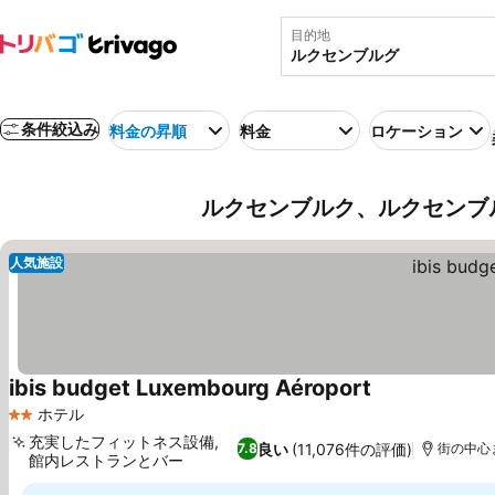
目的地
条件絞込み
料金の昇順
料金
ロケーション
ルクセンブルク、ルクセンブ
人気施設
ibis budget Luxembourg Aéroport
料金を表示
ホテル
2 ホテルのランク
充実したフィットネス設備,
良い
(11,076件の評価)
7.8
街の中心ま
館内レストランとバー
料金を表示