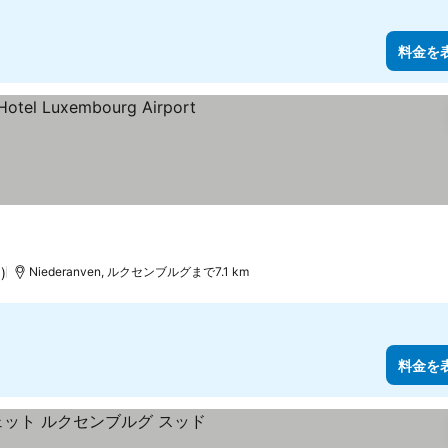
料金を
示
)
Niederanven, ルクセンブルグまで7.1 km
料金を