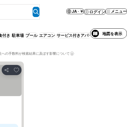
JA · ￥
メニュー
ログイン
地図を表示
食付き
駐車場
プール
エアコン
サービス付きアパートメント
WiFi
リ
社への手数料が検索結果に及ぼす影響について
お気に入りに追加
シェア