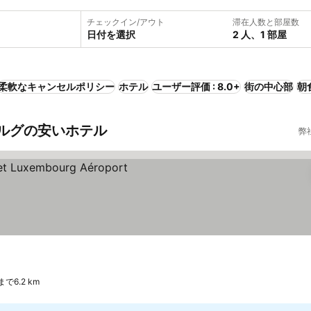
チェックイン/アウト
滞在人数と部屋数
日付を選択
2 人、1 部屋
柔軟なキャンセルポリシー
ホテル
ユーザー評価 : 8.0+
街の中心部
朝
ルグの安いホテル
弊
で6.2 km