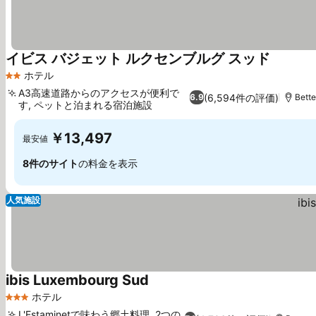
イビス バジェット ルクセンブルグ スッド
料金を表
ホテル
2 ホテルのランク
A3高速道路からのアクセスが便利で
(6,594件の評価)
6.9
Bet
す, ペットと泊まれる宿泊施設
料金を表示
￥13,497
最安値
8件のサイト
の料金を表示
人気施設
ibis Luxembourg Sud
料金を表示
ホテル
3 ホテルのランク
L'Estaminetで味わう郷土料理, 2つの