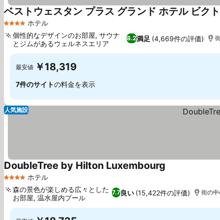
ベストウェスタン プラス グランド ホテル ビクト
ホテル
4 ホテルのランク
個性的なデザインのお部屋, サウナ
満足
(4,669件の評価)
8.2
街
とジムがあるウェルネスエリア
料金を表示
￥18,319
最安値
7件のサイト
の料金を表示
人気施設
DoubleTree by Hilton Luxembourg
料金を表示
ホテル
4 ホテルのランク
森の景色が楽しめる広々とした
良い
(15,422件の評価)
7.7
街の中心
お部屋, 温水屋内プール
料金を表示