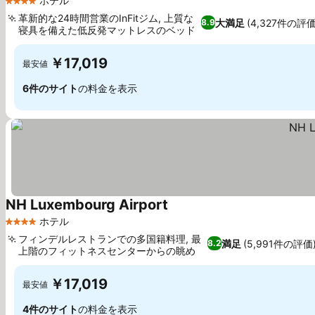
ホテル
4 ホテルのランク
革新的な24時間営業のInFitジム, 上質な
大満足
(4,327件の評価
8.9
寝具を備えた低反発マットレスのベッド
料金を表示
￥17,019
最安値
6件のサイト
の料金を表示
NH Luxembourg Airport
料金を表示
ホテル
4 ホテルのランク
フィンデルレストランでの多国籍料理, 最
満足
(5,991件の評価
8.2
上階のフィットネスセンターからの眺め
料金を表示
￥17,019
最安値
4件のサイト
の料金を表示