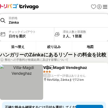
お気に入り
ログイ
メ
目的地
Zánka
チェックイン/アウト
滞在人数と部屋数
日付を選択
2 人、1 部屋
並べ替え
絞り込み
地図
ハンガリーのZánkaにあるリゾートの料金を比較
弊社への手数料が検索結果に及ぼす影響について
Villa-Magdi Vendeghaz
シェア
お気に入りに追加
3 ホテルのランク
/
ユーザー評価はありません
Révfülöp, Zánkaまで7.2 km
正確な料金を確認するには日付を選択してくだ