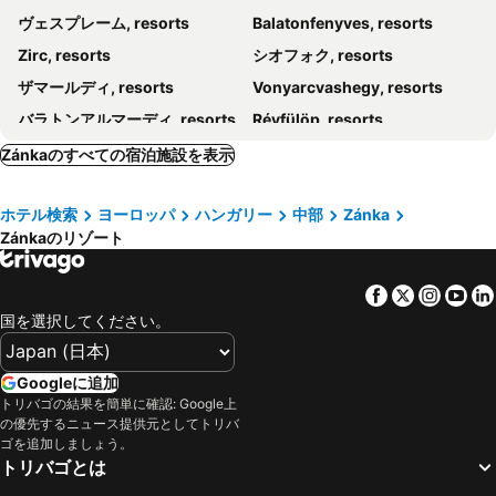
ヴェスプレーム, resorts
Balatonfenyves, resorts
Zirc, resorts
シオフォク, resorts
ザマールディ, resorts
Vonyarcvashegy, resorts
バラトンアルマーディ, resorts
Révfülöp, resorts
バラトンフレド, resorts
Zánkaのすべての宿泊施設を表示
ホテル検索
ヨーロッパ
ハンガリー
中部
Zánka
Zánkaのリゾート
Facebook
Twitter
Insta
Yo
国を選択してください。
Googleに追加
トリバゴの結果を簡単に確認: Google上
の優先するニュース提供元としてトリバ
ゴを追加しましょう。
トリバゴとは