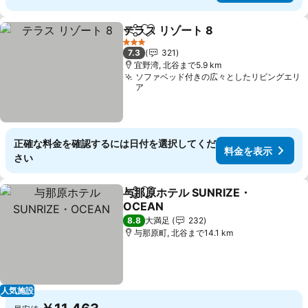
テラス リゾート 8
シェア
お気に入りに追加
料金を表
3 ホテルのランク
7.3
321
宜野湾, 北谷まで5.9 km
ソファベッド付きの広々としたリビングエリ
ア
正確な料金を確認するには日付を選択してくだ
料金を表示
さい
与那原ホテル SUNRIZE・
シェア
お気に入りに追加
OCEAN
料金を表示
8.8
大満足
232
与那原町, 北谷まで14.1 km
人気施設