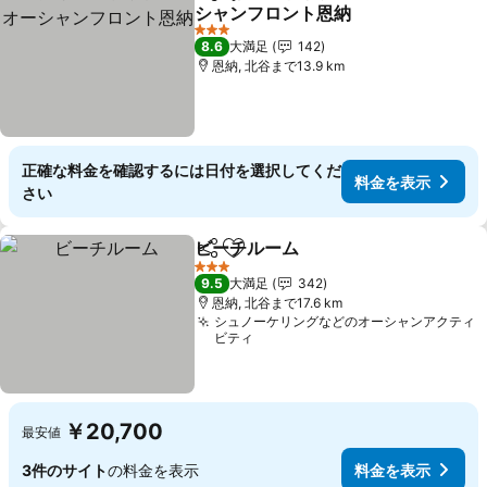
シェア
お気に入りに追加
シャンフロント恩納
料金を表示
3 ホテルのランク
8.6
大満足
142
恩納, 北谷まで13.9 km
正確な料金を確認するには日付を選択してくだ
料金を表示
さい
ビーチルーム
シェア
お気に入りに追加
料金を表示
3 ホテルのランク
9.5
大満足
342
恩納, 北谷まで17.6 km
シュノーケリングなどのオーシャンアクティ
ビティ
￥20,700
最安値
3件のサイト
の料金を表示
料金を表示