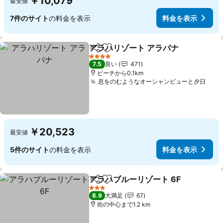
￥10,079
最安値
7件のサイト
の料金を表示
料金を表示
アラハリゾート アラパナ
シェア
お気に入りに追加
料
4 ホテルのランク
7.5
良い
471
ビーチから0.1km
息をのむようなオーシャンビューと夕日
料金
￥20,523
最安値
5件のサイト
の料金を表示
料金を表示
アラハブルーリゾート 6F
シェア
お気に入りに追加
料
3 ホテルのランク
8.9
大満足
67
街の中心まで1.2 km