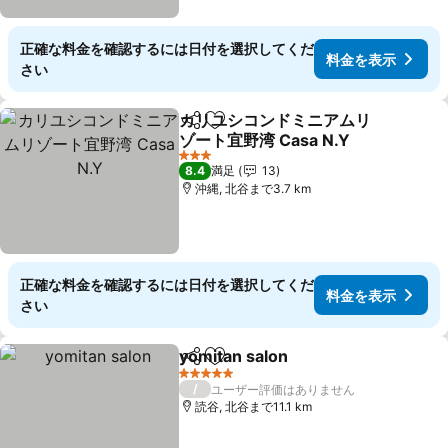
正確な料金を確認するには日付を選択してくだ
料金を表示
さい
カリユシコンドミニアムリ
シェア
お気に入りに追加
ゾート宜野湾 Casa N.Y
料金を表示
3 ホテルのランク
8.4
満足
13
沖縄, 北谷まで3.7 km
正確な料金を確認するには日付を選択してくだ
料金を表示
さい
yomitan salon
シェア
お気に入りに追加
料金を表示
5 ホテルのランク
/
ユーザー評価はありません
読谷, 北谷まで11.1 km