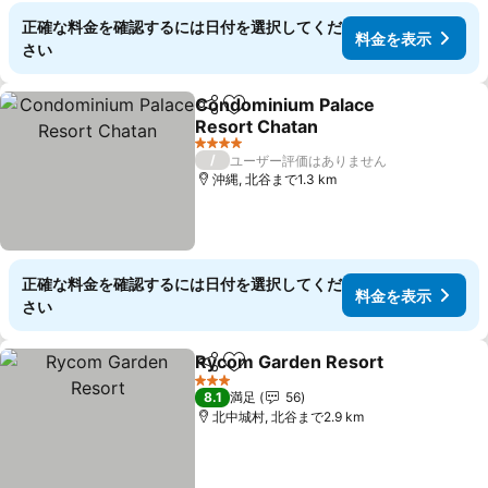
正確な料金を確認するには日付を選択してくだ
料金を表示
さい
Condominium Palace
シェア
お気に入りに追加
Resort Chatan
料金を表示
4 ホテルのランク
/
ユーザー評価はありません
沖縄, 北谷まで1.3 km
正確な料金を確認するには日付を選択してくだ
料金を表示
さい
Rycom Garden Resort
シェア
お気に入りに追加
料金
3 ホテルのランク
8.1
満足
56
北中城村, 北谷まで2.9 km