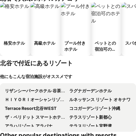
ス
格安ホテル
高級ホテル
プール付き
ペットとの
スパ
ホテル
宿泊可のホ
テル
北谷で付近にあるリゾート
他にもこんな宿泊施設がオススメです
リザンシーパークホテル 谷茶ベイ
ラグナガーデンホテル
ＨＩＹＯＲＩオーシャンリゾート沖縄
ルネッサンス リゾート オキナワ
Terrace Resort北谷WEST
ココガーデンリゾート沖縄
ザ・ペリドット スマートホテル タンチャワード
テラスリゾート新都心
アラハリゾート アラパナ
テラスリゾート宜野湾
Other popular destinations with resorts
カリユシコンドミニアムリゾート 金武 ヤカシーサイド
BLISSTIA Suites & Resort Okinawa Onnason