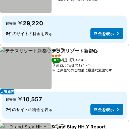
料金を表示
￥29,220
最安値
8件のサイト
の料金を表示
料金を表示
テラスリゾート新都心
シェア
お気に入りに追加
料金
3 ホテルのランク
8.1
満足
426
那覇, 北谷まで12.1 km
ご家族でのご宿泊に最適な施設です
料金を
人気施設
￥10,557
最安値
7件のサイト
の料金を表示
料金を表示
D-and Stay HH.Y Resort