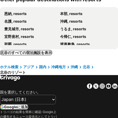
与那原ホテル SUNRIZE・OCEAN
ビーチルーム
恩納, resorts
本部, resorts
SOU東恩納
D-and Stay HH.Y Resort Okinawa
名護, resorts
沖縄, resorts
アラハブルーリゾート 6F
コンドミニアム 土花土花
豊見城市, resorts
うるま, resorts
アーケードリゾートオキナワ ホテル&カフェ
宜野座村, resorts
今帰仁, resorts
那覇, resorts
渡嘉敷島, resorts
金武町, resorts
与那原町, resorts
北谷のすべての宿泊施設を表示
宜野湾, resorts
読谷, resorts
ホテル検索
アジア
国内
冲縄地方
沖縄
北谷
北谷のリゾート
Facebook
Twitter
Insta
Yo
国を選択してください。
Googleに追加
トリバゴの結果を簡単に確認: Google上
の優先するニュース提供元としてトリバ