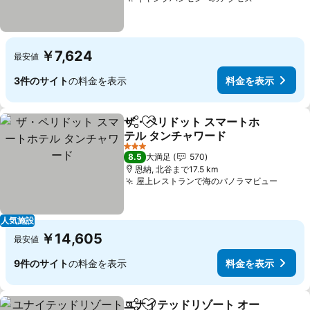
料金を表示
￥7,624
最安値
3件のサイト
の料金を表示
料金を表示
ザ・ペリドット スマートホ
シェア
お気に入りに追加
テル タンチャワード
料金を表示
3 ホテルのランク
8.5
大満足
570
恩納, 北谷まで17.5 km
屋上レストランで海のパノラマビュー
料金
人気施設
￥14,605
最安値
9件のサイト
の料金を表示
料金を表示
ユナイテッドリゾート オー