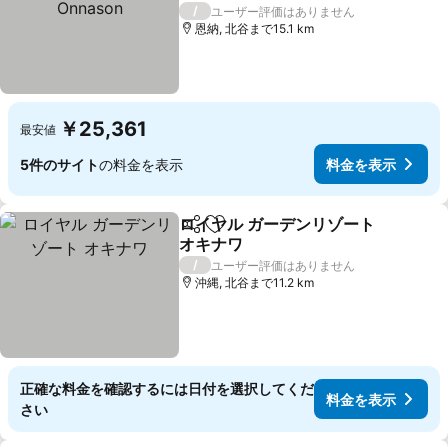
料金を表示
4 ホテルのランク
/
ユーザー評価はありません
恩納, 北谷まで15.1 km
￥25,361
最安値
5件のサイト
の料金を表示
料金を表示
ロイヤル ガーデンリゾート
シェア
お気に入りに追加
オキナワ
料金を表示
/
ユーザー評価はありません
沖縄, 北谷まで11.2 km
正確な料金を確認するには日付を選択してくだ
料金を表示
さい