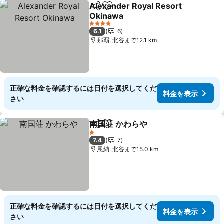
Alexander Royal Resort
シェア
お気に入りに追加
Okinawa
料金を表示
4 ホテルのランク
6.1
6
那覇, 北谷まで12.1 km
正確な料金を確認するには日付を選択してくだ
料金を表示
さい
南国荘 かわらや
シェア
お気に入りに追加
料金を表示
1 ホテルのランク
7.4
7
恩納, 北谷まで15.0 km
正確な料金を確認するには日付を選択してくだ
料金を表示
さい