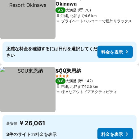
シェア
お気に入りに追加
Okinawa
料金を表示
9.2
大満足
70
沖縄, 北谷まで4.6 km
プライベートバルコニーで屋外リラックス
料
正確な料金を確認するには日付を選択してくだ
料金を表示
さい
SOU東恩納
シェア
お気に入りに追加
料金を表示
4 ホテルのランク
8.8
大満足
142
沖縄, 北谷まで12.5 km
様々なアウトドアアクティビティ
料金を表
￥26,061
最安値
3件のサイト
の料金を表示
料金を表示