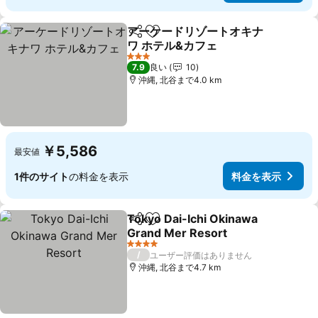
アーケードリゾートオキナ
シェア
お気に入りに追加
ワ ホテル&カフェ
料金を表示
3 ホテルのランク
7.9
良い
10
沖縄, 北谷まで4.0 km
￥5,586
最安値
1件のサイト
の料金を表示
料金を表示
Tokyo Dai-Ichi Okinawa
シェア
お気に入りに追加
Grand Mer Resort
料金を表示
4 ホテルのランク
/
ユーザー評価はありません
沖縄, 北谷まで4.7 km