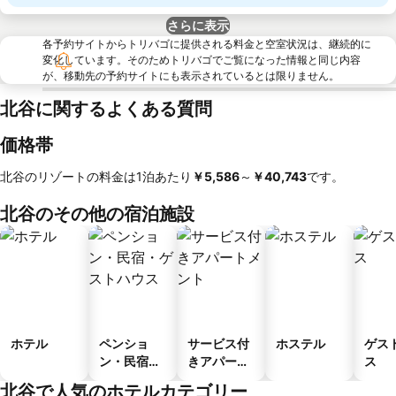
さらに表示
各予約サイトからトリバゴに提供される料金と空室状況は、継続的に
変化しています。そのためトリバゴでご覧になった情報と同じ内容
が、移動先の予約サイトにも表示されているとは限りません。
北谷に関するよくある質問
価格帯
北谷のリゾートの料金は1泊あたり
‎￥5,586
～
‎￥40,743
です。
北谷のその他の宿泊施設
ホテル
ペンショ
サービス付
ホステル
ゲス
ン・民宿・
きアパート
ス
ゲストハウ
メント
北谷で人気のホテルカテゴリー