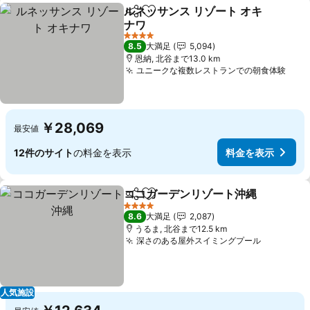
ルネッサンス リゾート オキ
シェア
お気に入りに追加
ナワ
料金を表示
4 ホテルのランク
8.5
大満足
5,094
恩納, 北谷まで13.0 km
ユニークな複数レストランでの朝食体験
料金
￥28,069
最安値
12件のサイト
の料金を表示
料金を表示
ココガーデンリゾート沖縄
シェア
お気に入りに追加
4 ホテルのランク
8.6
大満足
2,087
うるま, 北谷まで12.5 km
深さのある屋外スイミングプール
料金を表
人気施設