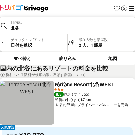
お気に入り
ログイ
メ
目的地
北谷
チェックイン/アウト
滞在人数と部屋数
日付を選択
2 人、1 部屋
並べ替え
絞り込み
地図
国内の北谷にあるリゾートの料金を比較
弊社への手数料が検索結果に及ぼす影響について
Terrace Resort北谷WEST
シェア
お気に入りに追加
3 ホテルのランク
8.3
満足
1,355
街の中心まで1.7 km
各お部屋にプライベートバルコニーを完備
料
人気施設