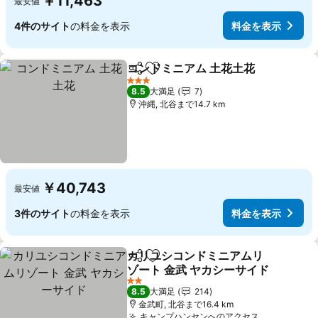
￥11,463
最安値
4件のサイト
の料金を表示
料金を表示
コンドミニアム 土花土花
シェア
お気に入りに追加
料
3 ホテルのランク
8.5
大満足
7
沖縄, 北谷まで14.7 km
￥40,743
最安値
3件のサイト
の料金を表示
料金を表示
カリユシコンドミニアムリ
シェア
お気に入りに追加
ゾート 金武 ヤカシーサイド
料金を表示
2 ホテルのランク
8.5
大満足
214
金武町, 北谷まで16.4 km
キャンプハンセンへのアクセス