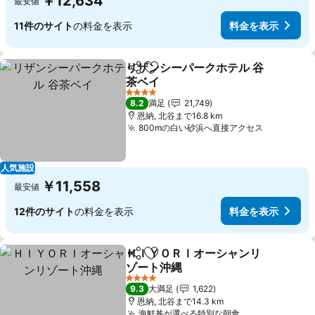
￥12,634
最安値
11件のサイト
の料金を表示
料金を表示
リザンシーパークホテル 谷
シェア
お気に入りに追加
茶ベイ
料金を表示
4 ホテルのランク
8.2
満足
21,749
恩納, 北谷まで16.8 km
800mの白い砂浜へ直接アクセス
料金を表
人気施設
￥11,558
最安値
12件のサイト
の料金を表示
料金を表示
ＨＩＹＯＲＩオーシャンリ
シェア
お気に入りに追加
ゾート沖縄
料金を表示
4 ホテルのランク
9.3
大満足
1,622
恩納, 北谷まで14.3 km
海鮮丼が選べる特別な朝食