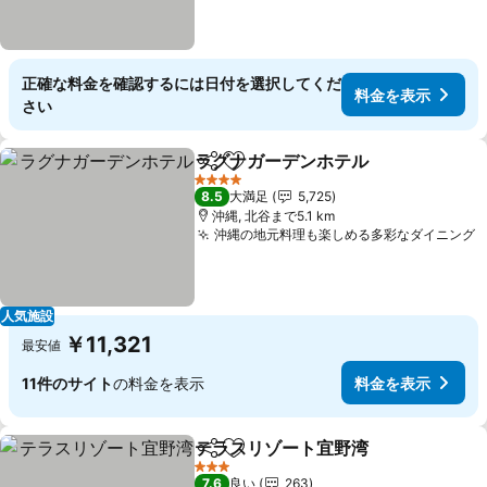
正確な料金を確認するには日付を選択してくだ
料金を表示
さい
ラグナガーデンホテル
シェア
お気に入りに追加
料金
4 ホテルのランク
8.5
大満足
5,725
沖縄, 北谷まで5.1 km
沖縄の地元料理も楽しめる多彩なダイニング
人気施設
￥11,321
最安値
11件のサイト
の料金を表示
料金を表示
テラスリゾート宜野湾
シェア
お気に入りに追加
料金
3 ホテルのランク
7.6
良い
263