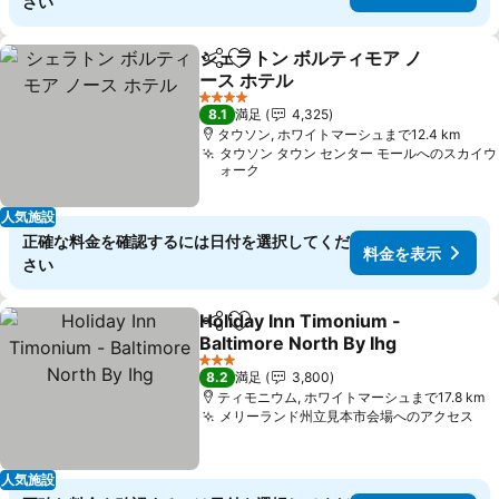
さい
シェラトン ボルティモア ノ
シェア
お気に入りに追加
ース ホテル
料金を表示
4 ホテルのランク
8.1
満足
4,325
タウソン, ホワイトマーシュまで12.4 km
タウソン タウン センター モールへのスカイウ
ォーク
人気施設
正確な料金を確認するには日付を選択してくだ
料金を表示
さい
Holiday Inn Timonium -
シェア
お気に入りに追加
Baltimore North By Ihg
料金を表示
3 ホテルのランク
8.2
満足
3,800
ティモニウム, ホワイトマーシュまで17.8 km
メリーランド州立見本市会場へのアクセス
料
人気施設