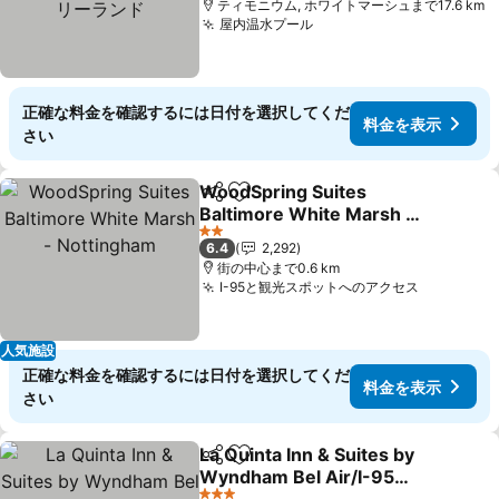
ティモニウム, ホワイトマーシュまで17.6 km
屋内温水プール
料金を表示
正確な料金を確認するには日付を選択してくだ
料金を表示
さい
WoodSpring Suites
シェア
お気に入りに追加
Baltimore White Marsh -
Nottingham
料金を表示
2 ホテルのランク
6.4
2,292
街の中心まで0.6 km
I-95と観光スポットへのアクセス
料金を表
人気施設
正確な料金を確認するには日付を選択してくだ
料金を表示
さい
La Quinta Inn & Suites by
シェア
お気に入りに追加
Wyndham Bel Air/I-95