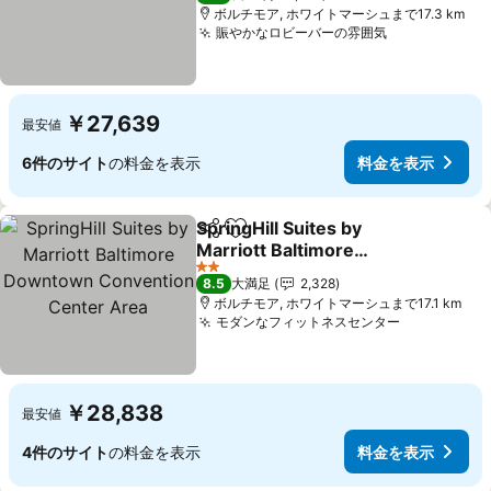
ボルチモア, ホワイトマーシュまで17.3 km
賑やかなロビーバーの雰囲気
料金を表示
￥27,639
最安値
6件のサイト
の料金を表示
料金を表示
SpringHill Suites by
シェア
お気に入りに追加
Marriott Baltimore
Downtown Convention
料金を表示
2 ホテルのランク
8.5
大満足
2,328
Center Area
ボルチモア, ホワイトマーシュまで17.1 km
モダンなフィットネスセンター
料金を表示
￥28,838
最安値
4件のサイト
の料金を表示
料金を表示