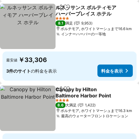
ルネッサンス ボルティモア
シェア
お気に入りに追加
ハーバープレイス ホテル
料金を表示
4 ホテルのランク
8.1
満足
9,953
ボルチモア, ホワイトマーシュまで16.6 km
インナーハーバーの一等地
料金を表示
￥33,306
最安値
3件のサイト
の料金を表示
料金を表示
Canopy by Hilton
シェア
お気に入りに追加
Baltimore Harbor Point
料金を表示
4 ホテルのランク
8.6
大満足
1,422
ボルチモア, ホワイトマーシュまで16.3 km
最高のウォーターフロントロケーション
料金