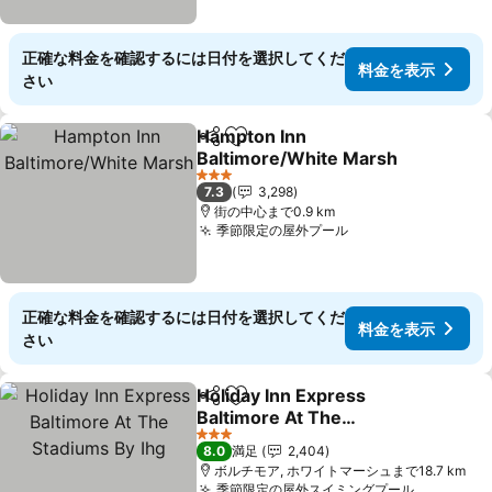
正確な料金を確認するには日付を選択してくだ
料金を表示
さい
Hampton Inn
シェア
お気に入りに追加
Baltimore/White Marsh
料金を表示
3 ホテルのランク
7.3
3,298
街の中心まで0.9 km
季節限定の屋外プール
料金を表示
正確な料金を確認するには日付を選択してくだ
料金を表示
さい
Holiday Inn Express
シェア
お気に入りに追加
Baltimore At The
Stadiums By Ihg
料金を表示
3 ホテルのランク
8.0
満足
2,404
ボルチモア, ホワイトマーシュまで18.7 km
季節限定の屋外スイミングプール