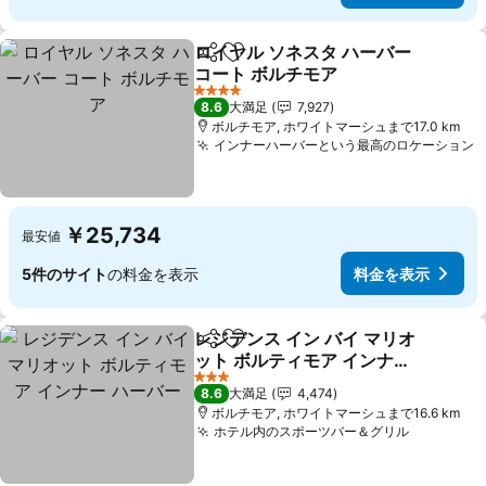
ロイヤル ソネスタ ハーバー
シェア
お気に入りに追加
コート ボルチモア
料金を表示
4 ホテルのランク
8.6
大満足
7,927
ボルチモア, ホワイトマーシュまで17.0 km
インナーハーバーという最高のロケーション
￥25,734
最安値
5件のサイト
の料金を表示
料金を表示
レジデンス イン バイ マリオ
シェア
お気に入りに追加
ット ボルティモア インナー
ハーバー
料金を表示
3 ホテルのランク
8.6
大満足
4,474
ボルチモア, ホワイトマーシュまで16.6 km
ホテル内のスポーツバー＆グリル
料金を表