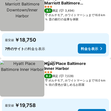
シェア
お気に入りに追加
Marriott Baltimore
Downtown/Inner Harbor
料金を表示
3 ホテルのランク
8.1
満足
3,494
ボルチモア, ホワイトマーシュまで16.6 km
昔の銀行の金庫を体験
料金を表示
￥18,750
最安値
7件のサイト
の料金を表示
料金を表示
Hyatt Place Baltimore
シェア
お気に入りに追加
Inner Harbor
料金を表示
3 ホテルのランク
8.2
満足
7,028
ボルチモア, ホワイトマーシュまで16.0 km
街の景色が楽しめるお部屋
料金を表示
￥19,758
最安値