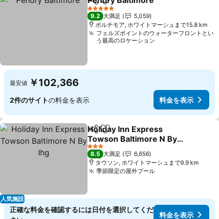
Pendry Baltimore
シェア
お気に入りに追加
料金を表
5 ホテルのランク
9.2
大満足
5,059
ボルチモア, ホワイトマーシュまで15.8 km
フェルズポイントのウォーターフロントとい
う最高のロケーション
￥102,366
最安値
2件のサイト
の料金を表示
料金を表示
Holiday Inn Express
シェア
お気に入りに追加
Towson Baltimore N By
Ihg
料金を表示
3 ホテルのランク
8.5
大満足
6,656
タウソン, ホワイトマーシュまで9.9 km
季節限定の屋外プール
料金を表示
人気施設
正確な料金を確認するには日付を選択してくだ
料金を表示