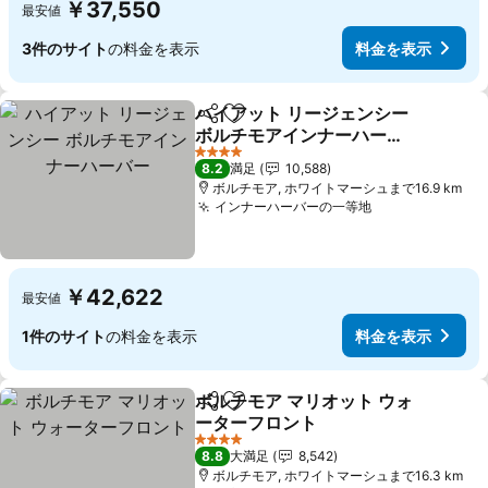
￥37,550
最安値
3件のサイト
の料金を表示
料金を表示
ハイアット リージェンシー
シェア
お気に入りに追加
ボルチモアインナーハーバ
ー
料金を表示
4 ホテルのランク
8.2
満足
10,588
ボルチモア, ホワイトマーシュまで16.9 km
インナーハーバーの一等地
料金を表示
￥42,622
最安値
1件のサイト
の料金を表示
料金を表示
ボルチモア マリオット ウォ
シェア
お気に入りに追加
ーターフロント
料金を表示
4 ホテルのランク
8.8
大満足
8,542
ボルチモア, ホワイトマーシュまで16.3 km