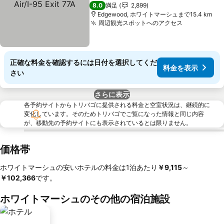
Exit 77A
料金を表示
3 ホテルのランク
8.0
満足
2,899
Edgewood, ホワイトマーシュまで15.4 km
周辺観光スポットへのアクセス
料金を表示
正確な料金を確認するには日付を選択してくだ
料金を表示
さい
さらに表示
各予約サイトからトリバゴに提供される料金と空室状況は、継続的に
変化しています。そのためトリバゴでご覧になった情報と同じ内容
が、移動先の予約サイトにも表示されているとは限りません。
価格帯
ホワイトマーシュの安いホテルの料金は1泊あたり
‎￥9,115
～
￥102,366
です。
ホワイトマーシュのその他の宿泊施設