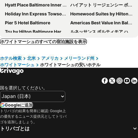
Hyatt Place Baltimore Inner Harbor
ハイアット リージェンシー ボルチモアインナーハーバー
Holiday Inn Express Towson Baltimore N By Ihg
Homewood Suites by Hilton Baltimore
Pier 5 Hotel Baltimore
Americas Best Value Inn Baltimore
Tru by Hilton Baltimore Harbor East
ルネッサンス ボルティモア ハーバープレイス ホテル
Days Inn by Wyndham Baltimore Inner Harbor
ラ キンタ イン & スイーツ ボルチモア ノース / ホワイト マーシュ
ホワイトマーシュのすべての宿泊施設を表示
Motel 6 Baltimore, MD
Staybridge Suites Baltimore - Inner Harbor By Ihg
ホテル検索
北米
アメリカ
メリーランド州
Hotel Indigo Baltimore Downtown By Ihg
レジデンス イン バイ マリオット ボルティモア インナー ハーバー
ホワイトマーシュ
ホワイトマーシュの安いホテル
ラマダ ホテル & カンファレンス センター バイ ウィンダム エッジウッド
Sonesta Hotel Baltimore Inner Harbor
La Quinta Inn & Suites by Wyndham Baltimore Downtown
ロイヤル ソネスタ ハーバー コート ボルチモア
Facebook
Twitter
Insta
Yo
シェラトン インナー ハーバー ホテル
SpringHill Suites by Marriott Baltimore Downtown Convention Center Area
国を選択してください。
ハンプトン イン ボルティモア – カムデン ヤーズ
Holiday Inn Express Baltimore At The Stadiums By Ihg
Hilton Garden Inn Baltimore/White Marsh
Hampton Inn Baltimore/White Marsh
Googleに追加
トリバゴの結果を簡単に確認: Google上
SpringHill Suites Baltimore White Marsh/Middle River
Hampton Inn & Suites Edgewood/Aberdeen-South
の優先するニュース提供元としてトリバ
Midtown Inn
フォー シーズンズ ホテル ボルチモア
ゴを追加しましょう。
トリバゴとは
SpringHill Suites by Marriott Baltimore Downtown/Inner Harbor
ボルチモア マリオット インナー ハーバー アット カムデン ヤード