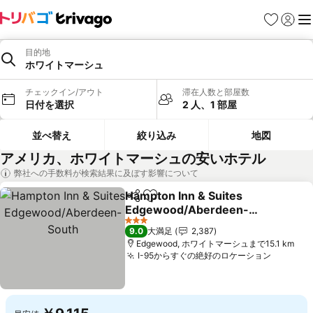
お気に入り
ログイ
メ
目的地
ホワイトマーシュ
チェックイン/アウト
滞在人数と部屋数
日付を選択
2 人、1 部屋
並べ替え
絞り込み
地図
アメリカ、ホワイトマーシュの安いホテル
弊社への手数料が検索結果に及ぼす影響について
Hampton Inn & Suites
シェア
お気に入りに追加
Edgewood/Aberdeen-
South
料金を表示
3 ホテルのランク
9.0
大満足
2,387
Edgewood, ホワイトマーシュまで15.1 km
I-95からすぐの絶好のロケーション
料金を