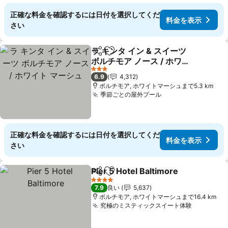
正確な料金を確認するには日付を選択してくだ
料金を表示
さい
ラ キンタ イン & スイーツ
シェア
お気に入りに追加
ボルチモア ノース / ホワイ
ト マーシュ
料金を表示
3 ホテルのランク
6.9
4,312
ボルチモア, ホワイトマーシュまで5.3 km
季節ごとの屋外プール
料金を表示
正確な料金を確認するには日付を選択してくだ
料金を表示
さい
Pier 5 Hotel Baltimore
シェア
お気に入りに追加
料金
4 ホテルのランク
7.9
良い
5,637
ボルチモア, ホワイトマーシュまで16.4 km
究極のミスティックスイート体験
料金を表