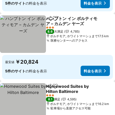
5件のサイト
の料金を表示
料金を表示
ハンプトン イン ボルティモ
シェア
お気に入りに追加
ア – カムデン ヤーズ
料金を表示
3 ホテルのランク
8.6
大満足
4,785
ボルチモア, ホワイトマーシュまで17.5 km
医療センターへのアクセス
料金を表示
￥20,824
最安値
5件のサイト
の料金を表示
料金を表示
Homewood Suites by
シェア
お気に入りに追加
Hilton Baltimore
料金を表示
3 ホテルのランク
8.1
満足
4,595
ボルチモア, ホワイトマーシュまで16.2 km
駐車場から直接アクセス可能
料金を表示