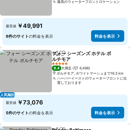
最高のウォーターフロントロケーション
料金
￥49,991
最安値
6件のサイト
の料金を表示
料金を表示
フォー シーズンズ ホテル ボ
シェア
お気に入りに追加
ルチモア
料金を表示
5 ホテルのランク
9.4
大満足
6,496
ボルチモア, ホワイトマーシュまで16.3 km
ハーバーイーストのウォーターフロントに位
置しております
人気施設
￥73,076
最安値
5件のサイト
の料金を表示
料金を表示