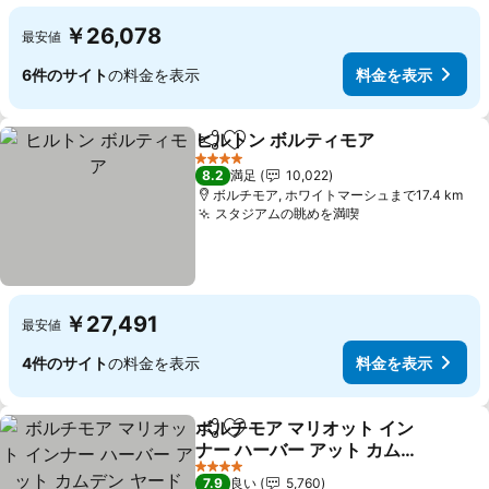
￥26,078
最安値
6件のサイト
の料金を表示
料金を表示
ヒルトン ボルティモア
シェア
お気に入りに追加
料金
4 ホテルのランク
8.2
満足
10,022
ボルチモア, ホワイトマーシュまで17.4 km
スタジアムの眺めを満喫
料金を表示
￥27,491
最安値
4件のサイト
の料金を表示
料金を表示
ボルチモア マリオット イン
シェア
お気に入りに追加
ナー ハーバー アット カムデ
ン ヤード
料金を表示
4 ホテルのランク
7.9
良い
5,760