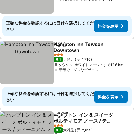
料金を表
正確な料金を確認するには日付を選択してくだ
料金を表示
さい
Hampton Inn Towson
シェア
お気に入りに追加
Downtown
料金を表示
3 ホテルのランク
9.1
大満足
1,710
タウソン, ホワイトマーシュまで12.6 km
新築でモダンなデザイン
料金を表示
正確な料金を確認するには日付を選択してくだ
料金を表示
さい
ハンプトン イン & スイーツ
シェア
お気に入りに追加
ボルティモア ノース / ティ
モニアム メリーランド
料金を表示
3 ホテルのランク
8.7
大満足
2,629