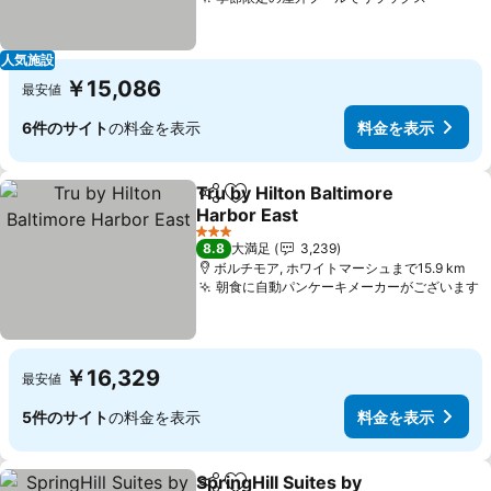
料金を
人気施設
￥15,086
最安値
6件のサイト
の料金を表示
料金を表示
Tru by Hilton Baltimore
シェア
お気に入りに追加
Harbor East
料金を表示
3 ホテルのランク
8.8
大満足
3,239
ボルチモア, ホワイトマーシュまで15.9 km
朝食に自動パンケーキメーカーがございます
￥16,329
最安値
5件のサイト
の料金を表示
料金を表示
SpringHill Suites by