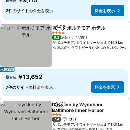
￥9,115
最安値
3件のサイト
の料金を表示
料金を表示
ロード ボルチモア ホテル
シェア
お気に入りに追加
料
4 ホテルのランク
8.2
満足
11,981
ボルチモア, ホワイトマーシュまで16.8 km
地元のクラフトビールが楽しめるLBタバーン
人気施設
￥13,652
最安値
7件のサイト
の料金を表示
料金を表示
Days Inn by Wyndham
シェア
お気に入りに追加
Baltimore Inner Harbor
料金を表示
3 ホテルのランク
7.4
7,131
ボルチモア, ホワイトマーシュまで17.0 km
季節限定の屋外プールでリラックス