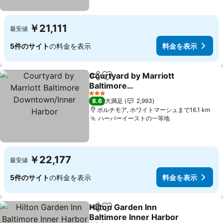
￥21,111
最安値
5件のサイト
の料金を表示
料金を表示
Courtyard by Marriott
シェア
お気に入りに追加
Baltimore
Downtown/Inner Harbor
料金を表示
3 ホテルのランク
8.6
大満足
2,993
ボルチモア, ホワイトマーシュまで16.1 km
ハーバーイーストの一等地
料金を表示
￥22,177
最安値
5件のサイト
の料金を表示
料金を表示
Hilton Garden Inn
シェア
お気に入りに追加
Baltimore Inner Harbor