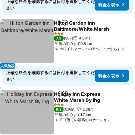
正確な料金を確認するには日付を選択してくだ
料金を表示
さい
Hilton Garden Inn
シェア
お気に入りに追加
Baltimore/White Marsh
料金を表示
3 ホテルのランク
7.9
良い
4,041
街の中心まで0.8 km
ホワイトマーシュのアベニューからすぐ
料金
人気施設
正確な料金を確認するには日付を選択してくだ
料金を表示
さい
Holiday Inn Express
シェア
お気に入りに追加
White Marsh By Ihg
料金を表示
3 ホテルのランク
9.2
大満足
2,387
街の中心まで1.7 km
iFLY近くの最高のロケーション
料金を表示