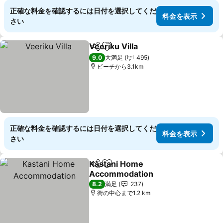
正確な料金を確認するには日付を選択してくだ
料金を表示
さい
Veeriku Villa
シェア
お気に入りに追加
料金を表示
9.0
大満足
495
ビーチから3.1km
正確な料金を確認するには日付を選択してくだ
料金を表示
さい
Kastani Home
シェア
お気に入りに追加
Accommodation
料金を表示
8.2
満足
237
街の中心まで1.2 km