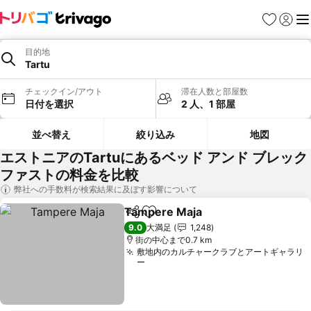
お気に入り
ログイ
メ
目的地
Tartu
チェックイン/アウト
滞在人数と部屋数
日付を選択
2 人、1 部屋
並べ替え
絞り込み
地図
エストニアのTartuにあるベッド アンド ブレック
ファストの料金を比較
弊社への手数料が検索結果に及ぼす影響について
Tampere Maja
シェア
お気に入りに追加
料金を表示
9.0
大満足
1,248
街の中心まで0.7 km
敷地内のカルチャークラブとアートギャラリ
ー