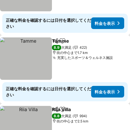
正確な料金を確認するには日付を選択してくだ
料金を表示
さい
Tamme
シェア
お気に入りに追加
料金を表示
8.9
大満足
422
街の中心まで1.7 km
充実したスポーツ＆ウェルネス施設
料金を
正確な料金を確認するには日付を選択してくだ
料金を表示
さい
Riia Villa
シェア
お気に入りに追加
料金を表示
8.8
大満足
994
街の中心まで2.5 km