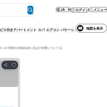
JA · ￥
メニュー
ログイン
地図を表示
ビス付きアパートメント
スパ
エアコン
バケーションレンタル (貸切)
社への手数料が検索結果に及ぼす影響について
お気に入りに追加
シェア