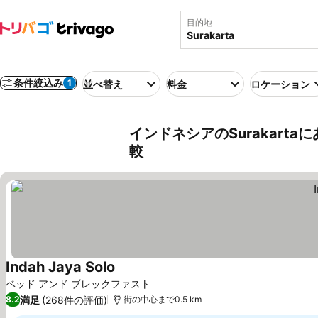
目的地
条件絞込み
1
並べ替え
料金
ロケーション
インドネシアのSurakart
較
Indah Jaya Solo
料金を表示
ベッド アンド ブレックファスト
満足
(268件の評価)
8.2
街の中心まで0.5 km