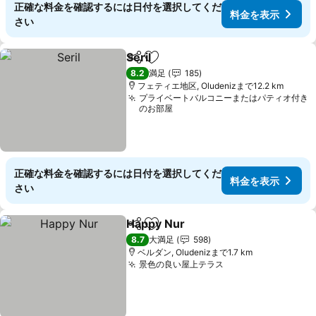
正確な料金を確認するには日付を選択してくだ
料金を表示
さい
Seril
シェア
お気に入りに追加
料金を表示
8.2
満足
185
フェティエ地区, Oludenizまで12.2 km
プライベートバルコニーまたはパティオ付き
のお部屋
正確な料金を確認するには日付を選択してくだ
料金を表示
さい
Happy Nur
シェア
お気に入りに追加
料金を表示
8.7
大満足
598
ベルダン, Oludenizまで1.7 km
景色の良い屋上テラス
料金を表示