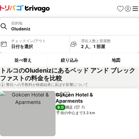
お気に入り
ログイ
メ
目的地
Oludeniz
チェックイン/アウト
滞在人数と部屋数
日付を選択
2 人、1 部屋
並べ替え
絞り込み
地図
トルコのOludenizにあるベッド アンド ブレック
ファストの料金を比較
弊社への手数料が検索結果に及ぼす影響について
Gokcen Hotel &
シェア
お気に入りに追加
Aparments
料金を表示
8.0
満足
7
街の中心まで3.3 km