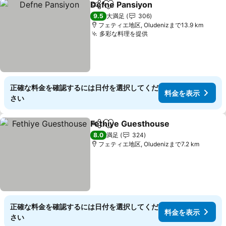
Defne Pansiyon
シェア
お気に入りに追加
料金を表示
9.5
大満足
306
フェティエ地区, Oludenizまで13.9 km
多彩な料理を提供
料金を表示
正確な料金を確認するには日付を選択してくだ
料金を表示
さい
Fethiye Guesthouse
シェア
お気に入りに追加
料金を
8.0
満足
324
フェティエ地区, Oludenizまで7.2 km
正確な料金を確認するには日付を選択してくだ
料金を表示
さい