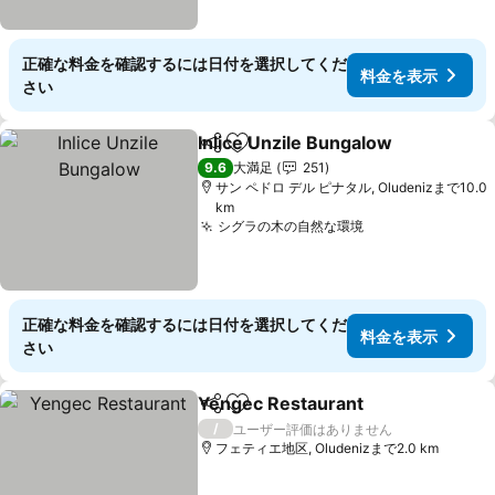
正確な料金を確認するには日付を選択してくだ
料金を表示
さい
Inlice Unzile Bungalow
シェア
お気に入りに追加
料
9.6
大満足
251
サン ペドロ デル ピナタル, Oludenizまで10.0
km
シグラの木の自然な環境
料金を表示
正確な料金を確認するには日付を選択してくだ
料金を表示
さい
Yengec Restaurant
シェア
お気に入りに追加
料金を
/
ユーザー評価はありません
フェティエ地区, Oludenizまで2.0 km