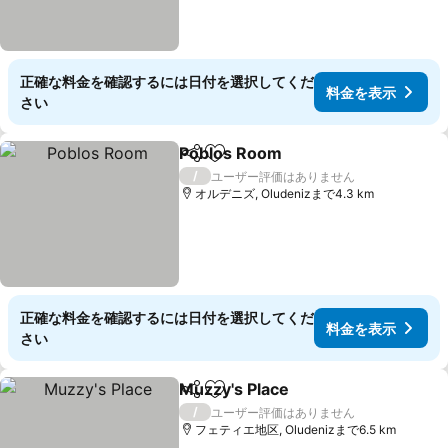
正確な料金を確認するには日付を選択してくだ
料金を表示
さい
Poblos Room
シェア
お気に入りに追加
料金を表示
/
ユーザー評価はありません
オルデニズ, Oludenizまで4.3 km
正確な料金を確認するには日付を選択してくだ
料金を表示
さい
Muzzy's Place
シェア
お気に入りに追加
料金を表示
/
ユーザー評価はありません
フェティエ地区, Oludenizまで6.5 km