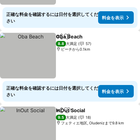
正確な料金を確認するには日付を選択してくだ
料金を表示
さい
Oba Beach
シェア
お気に入りに追加
料金を表示
8.8
大満足
57
ビーチから0.1km
正確な料金を確認するには日付を選択してくだ
料金を表示
さい
InOut Social
シェア
お気に入りに追加
料金を表示
9.5
大満足
18
フェティエ地区, Oludenizまで9.8 km