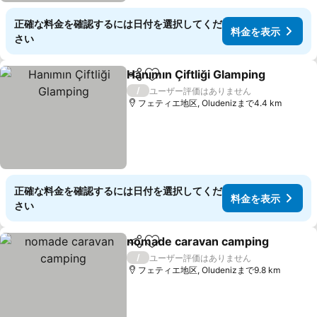
正確な料金を確認するには日付を選択してくだ
料金を表示
さい
Hanımın Çiftliği Glamping
シェア
お気に入りに追加
/
ユーザー評価はありません
フェティエ地区, Oludenizまで4.4 km
正確な料金を確認するには日付を選択してくだ
料金を表示
さい
nomade caravan camping
シェア
お気に入りに追加
/
ユーザー評価はありません
フェティエ地区, Oludenizまで9.8 km