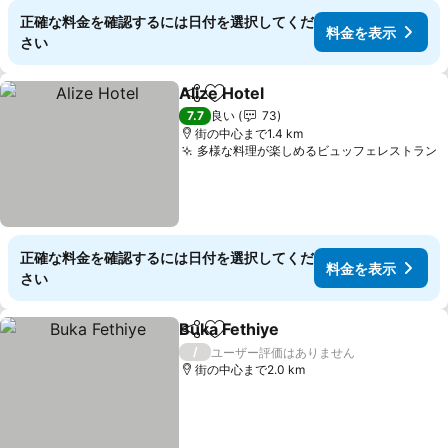
正確な料金を確認するには日付を選択してくだ
料金を表示
さい
Alize Hotel
シェア
お気に入りに追加
料金を表示
7.7
良い
73
街の中心まで1.4 km
多様な料理が楽しめるビュッフェレストラン
正確な料金を確認するには日付を選択してくだ
料金を表示
さい
Buka Fethiye
シェア
お気に入りに追加
料金を表示
/
ユーザー評価はありません
街の中心まで2.0 km