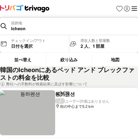
お気に入り
ログイ
メ
目的地
Icheon
チェックイン/アウト
滞在人数と部屋数
日付を選択
2 人、1 部屋
並べ替え
絞り込み
地図
韓国のIcheonにあるベッド アンド ブレックファ
ストの料金を比較
弊社への手数料が検索結果に及ぼす影響について
동하펜션
シェア
お気に入りに追加
料金を表示
/
ユーザー評価はありません
街の中心まで5.2 km