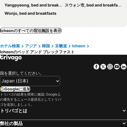
Yangpyeong, bed and breakfasts
スウォン市, bed and breakfasts
Wonju, bed and breakfasts
Icheonのすべての宿泊施設を表示
ホテル検索
アジア
韓国
京畿道
Icheon
Icheonのベッド アンド ブレックファスト
Facebook
Twitter
Insta
Yo
国を選択してください。
Googleに追加
トリバゴの結果を簡単に確認: Google上
の優先するニュース提供元としてトリバ
ゴを追加しましょう。
トリバゴとは
弊社の製品