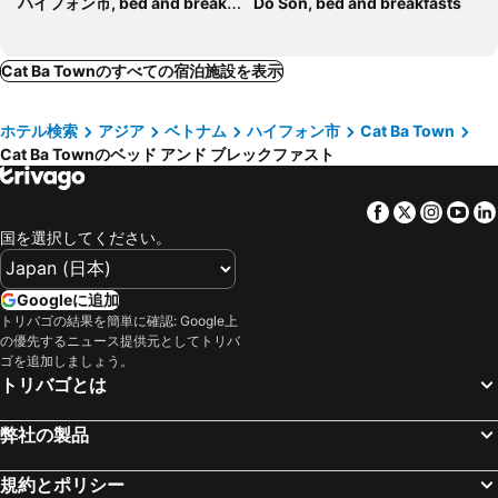
ハイフォン市, bed and breakfasts
Do Son, bed and breakfasts
Cat Ba Townのすべての宿泊施設を表示
ホテル検索
アジア
ベトナム
ハイフォン市
Cat Ba Town
Cat Ba Townのベッド アンド ブレックファスト
Facebook
Twitter
Insta
Yo
国を選択してください。
Googleに追加
トリバゴの結果を簡単に確認: Google上
の優先するニュース提供元としてトリバ
ゴを追加しましょう。
トリバゴとは
弊社の製品
規約とポリシー