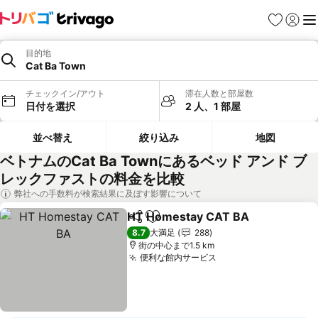
お気に入り
ログイ
メ
目的地
Cat Ba Town
チェックイン/アウト
滞在人数と部屋数
日付を選択
2 人、1 部屋
並べ替え
絞り込み
地図
ベトナムのCat Ba Townにあるベッド アンド ブ
レックファストの料金を比較
弊社への手数料が検索結果に及ぼす影響について
HT Homestay CAT BA
シェア
お気に入りに追加
8.7
大満足
288
街の中心まで1.5 km
便利な館内サービス