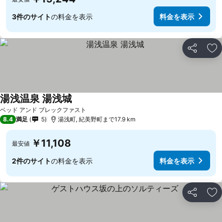
3件のサイト
の料金を表示
料金を表示
シェア
お
湯浅温泉 湯浅城
料金を表示
ベッド アンド ブレックファスト
8.4
満足
5
湯浅町, 紀美野町まで17.9 km
￥11,108
最安値
2件のサイト
の料金を表示
料金を表示
シェア
お