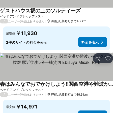
ゲストハウス坂の上のソルティーズ
料金を表示
ベッド アンド ブレックファスト
/
海南, 紀美野町まで4.2 km
ユーザー評価はありません
￥11,930
最安値
2件のサイト
の料金を表示
料金を表示
シェア
お
春はみんなでおでかけしよう!!関西空港や難波からアクセス抜群 駅近徒歩5分一棟貸切 Ebisuya Misaki Park
料金を表示
ベッド アンド ブレックファスト
/
岬町, 紀美野町まで19.6 km
ユーザー評価はありません
￥14,971
最安値