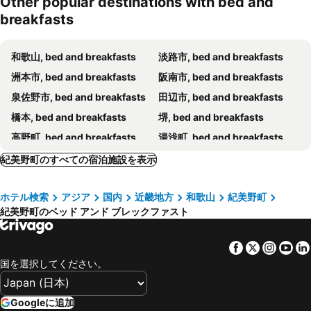
Other popular destinations with bed and
breakfasts
和歌山, bed and breakfasts
淡路市, bed and breakfasts
洲本市, bed and breakfasts
阪南市, bed and breakfasts
泉佐野市, bed and breakfasts
田辺市, bed and breakfasts
橋本, bed and breakfasts
堺, bed and breakfasts
高野町, bed and breakfasts
湯浅町, bed and breakfasts
岬町, bed and breakfasts
紀の川市, bed and breakfasts
紀美野町のすべての宿泊施設を表示
十津川, bed and breakfasts
五條市, bed and breakfasts
ホテル検索
アジア
国内
近畿地方
和歌山
紀美野町
河内長野, bed and breakfasts
海南, bed and breakfasts
紀美野町のベッド アンド ブレックファスト
Facebook
Twitter
Insta
Yo
国を選択してください。
Googleに追加