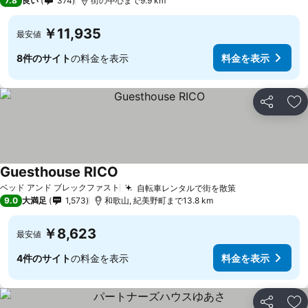
7.8
良い
374
街の中心まで9.9 km
￥11,935
最安値
8件のサイト
の料金を表示
料金を表示
シェア
お
Guesthouse RICO
料金を表示
ベッド アンド ブレックファスト
自転車レンタルで街を散策
料金を表示
9.0
大満足
1,573
和歌山, 紀美野町まで13.8 km
￥8,623
最安値
4件のサイト
の料金を表示
料金を表示