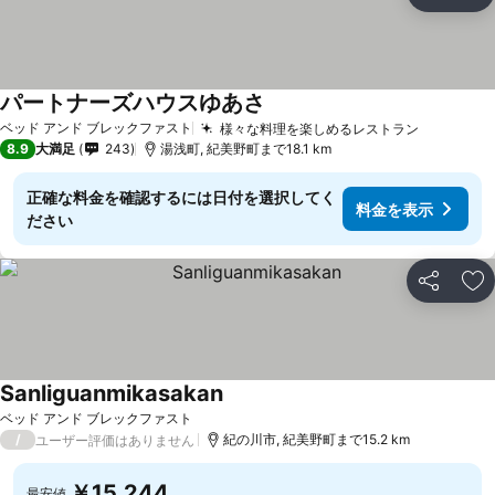
シェア
お
パートナーズハウスゆあさ
料金を表示
ベッド アンド ブレックファスト
様々な料理を楽しめるレストラン
料金を表
8.9
大満足
243
湯浅町, 紀美野町まで18.1 km
正確な料金を確認するには日付を選択してく
料金を表示
ださい
シェア
お
Sanliguanmikasakan
料金を表示
ベッド アンド ブレックファスト
/
紀の川市, 紀美野町まで15.2 km
ユーザー評価はありません
￥15,244
最安値