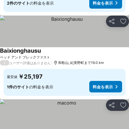
2件のサイト
の料金を表示
料金を表示
シェア
お
Baixionghausu
料金を表示
ベッド アンド ブレックファスト
/
和歌山, 紀美野町まで19.0 km
ユーザー評価はありません
￥25,197
最安値
1件のサイト
の料金を表示
料金を表示
シェア
お