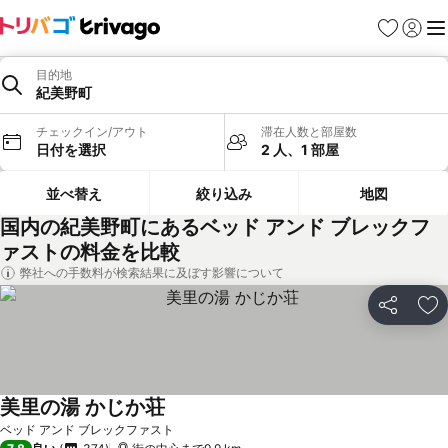
お気に入り
ログイ
メ
目的地
紀美野町
チェックイン/アウト
滞在人数と部屋数
日付を選択
2 人、1 部屋
並べ替え
絞り込み
地図
国内の紀美野町にあるベッド アンド ブレックフ
ァストの料金を比較
弊社への手数料が検索結果に及ぼす影響について
シェア
お
美里の湯 かじか荘
料金を表示
ベッド アンド ブレックファスト