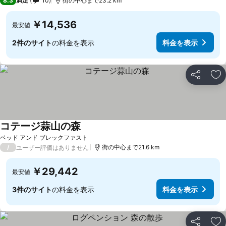
8.3
満足
10
街の中心まで23.2 km
￥14,536
最安値
2件のサイト
の料金を表示
料金を表示
シェア
お
コテージ蒜山の森
ベッド アンド ブレックファスト
/
街の中心まで21.6 km
ユーザー評価はありません
￥29,442
最安値
3件のサイト
の料金を表示
料金を表示