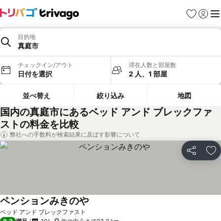
お気に入り
ログイ
メ
目的地
真庭市
チェックイン/アウト
滞在人数と部屋数
日付を選択
2 人、1 部屋
並べ替え
絞り込み
地図
国内の真庭市にあるベッド アンド ブレックファ
ストの料金を比較
弊社への手数料が検索結果に及ぼす影響について
シェア
お
ペンションみきのや
ベッド アンド ブレックファスト