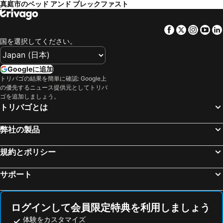
真庭市のベッド アンド ブレックファスト
Facebook
Twitter
Insta
Yo
国を選択してください。
Googleに追加
トリバゴの結果を簡単に確認: Google上
の優先するニュース提供元としてトリバ
ゴを追加しましょう。
トリバゴとは
弊社の製品
規約とポリシー
サポート
ログインして会員限定特典を利用しましょう
体験をカスタマイズ