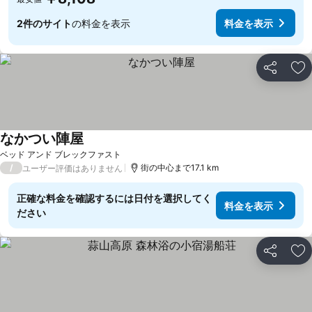
2件のサイト
の料金を表示
料金を表示
シェア
お
なかつい陣屋
ベッド アンド ブレックファスト
/
街の中心まで17.1 km
ユーザー評価はありません
正確な料金を確認するには日付を選択してく
料金を表示
ださい
シェア
お