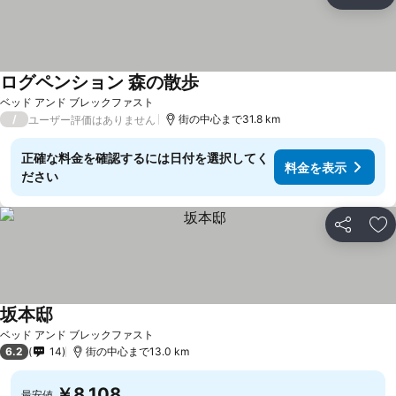
シェア
お
ログペンション 森の散歩
ベッド アンド ブレックファスト
/
街の中心まで31.8 km
ユーザー評価はありません
正確な料金を確認するには日付を選択してく
料金を表示
ださい
シェア
お
坂本邸
ベッド アンド ブレックファスト
6.2
14
街の中心まで13.0 km
￥8,108
最安値