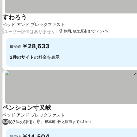
すわろう
ベッド アンド ブレックファスト
ユーザー評価はありません
/
静岡, 牧之原市まで17.5 km
￥28,633
最安値
2件のサイト
の料金を表示
ペンション寸又峡
ベッド アンド ブレックファスト
(87件の評価)
6.9
川根本町, 牧之原市まで4.1 km
￥14,504
最安値